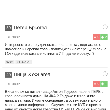
Петер Брьогел
39
0
2
ОТГОВОР
Интересното е , че укринската посланичка , веднага се е
намесила и нарекла това - полити„чески акт срещу Украйна
! Откъде знае каква е истината ? Тя да не е оракул ?
07:02
04.06.2026
Пища ХУФнагел
40
0
1
ОТГОВОР
Винаги съм се питал - защо Антон Тодоров нарече ГЕРБ с
красноречивата дума ШАЙКА ? Та даже и цяла книга
написа за това. Имал е основание , а освен това и много ,
много , много информация. Случаят с този КУБ е просто
едно от многото доказателства ! И как ГЕРБ са си мислили