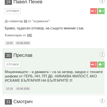
Павел Пенев
29
1
4
ОТГОВОР
До коментар
#4
от "осраински":
Браво, чудесен отговор, на същото мнение съм.
Коментиран от
#45
12:02
03.06.2026
Преслав
30
0
7
ОТГОВОР
Мошенниците – и двамата – са за затвор, заедно с техните
шефове от ГЕРБ, НН, ПП ДБ. НИКАКВА МИЛОСТ, АКО
ИСКАМЕ БЪЛГАРИЯ НА БЪЛГАРИТЕ !!!
12:19
03.06.2026
Смотрич
31