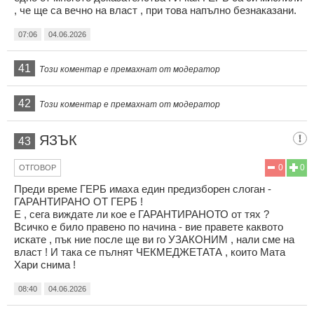
, че ще са вечно на власт , при това напълно безнаказани.
07:06
04.06.2026
41
Този коментар е премахнат от модератор
42
Този коментар е премахнат от модератор
ЯЗЪК
43
0
0
ОТГОВОР
Преди време ГЕРБ имаха един предизборен слоган -
ГАРАНТИРАНО ОТ ГЕРБ !
Е , сега виждате ли кое е ГАРАНТИРАНОТО от тях ?
Всичко е било правено по начина - вие правете каквото
искате , пък ние после ще ви го УЗАКОНИМ , нали сме на
власт ! И така се пълнят ЧЕКМЕДЖЕТАТА , които Мата
Хари снима !
08:40
04.06.2026