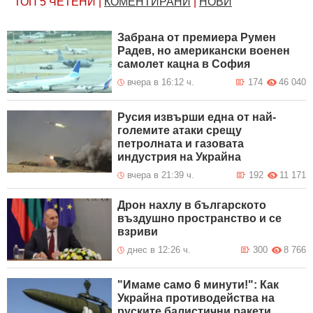
ТОП 5
ЧЕТЕНИ
|
КОМЕНТИРАНИ
|
НОВИ
Забрана от премиера Румен
Радев, но американски военен
самолет кацна в София
вчера в 16:12 ч.
174
46 040
Русия извърши една от най-
големите атаки срещу
петролната и газовата
индустрия на Украйна
вчера в 21:39 ч.
192
11 171
Дрон нахлу в българското
въздушно пространство и се
взриви
днес в 12:26 ч.
300
8 766
"Имаме само 6 минути!": Как
Украйна противодейства на
руските балистични ракети