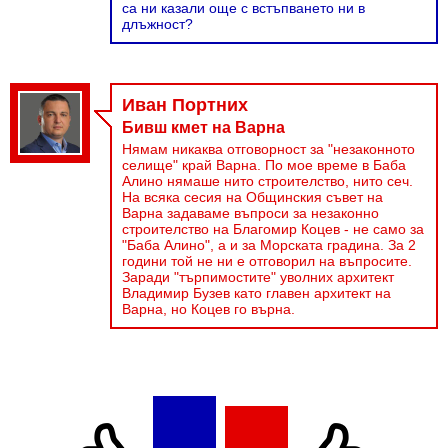
са ни казали още с встъпването ни в
длъжност?
Иван Портних
Бивш кмет на Варна
Нямам никаква отговорност за "незаконното
селище" край Варна. По мое време в Баба
Алино нямаше нито строителство, нито сеч.
На всяка сесия на Общинския съвет на
Варна задаваме въпроси за незаконно
строителство на Благомир Коцев - не само за
"Баба Алино", а и за Морската градина. За 2
години той не ни е отговорил на въпросите.
Заради "търпимостите" уволних архитект
Владимир Бузев като главен архитект на
Варна, но Коцев го върна.