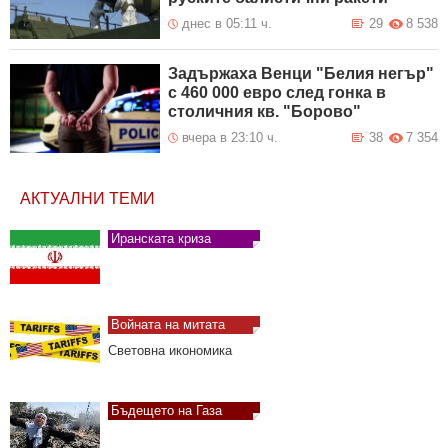
днес в 05:11 ч.
29
8 538
Задържаха Венци "Белия негър"
с 460 000 евро след гонка в
столичния кв. "Борово"
вчера в 23:10 ч.
38
7 354
АКТУАЛНИ ТЕМИ
Иранската криза
Войната на митата
Световна икономика
Бъдещето на Газа