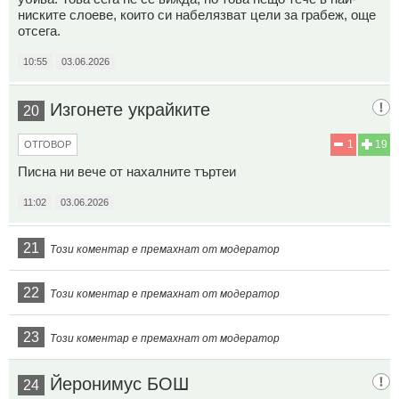
ниските слоеве, които си набелязват цели за грабеж, още
отсега.
10:55
03.06.2026
Изгонете украйките
20
1
19
ОТГОВОР
Писна ни вече от нахалните търтеи
11:02
03.06.2026
21
Този коментар е премахнат от модератор
22
Този коментар е премахнат от модератор
23
Този коментар е премахнат от модератор
Йеронимус БОШ
24