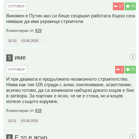
17
76
ОТГОВОР
Виновен е Путин ако си беше свършил работата бързо сега
нямаше да има украинци строители
Коментиран от
#29
10:10
03.06.2026
име
5
1
75
ОТГОВОР
И при двамата е продължило незаконното строителство.
Няма как тия 105 сгради с алеи, озеленяване, осветление,
всичко готово, да са изникнали набързо докато коцев е бил
в затвора. За портних е ясно, че не е стока, но и коцев
излезе същото корумпе.
Коментиран от
#28
10:11
03.06.2026
Е то е ясно
6