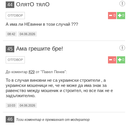
ОлятО тялО
44
0
0
ОТГОВОР
А има ли НЕвинни в този случай ???
08:42
04.06.2026
Ама грешите бре!
45
0
0
ОТГОВОР
До коментар
#29
от "Павел Пенев":
То в случая виновни не са украински строители , а
украински мошеници не, че не може да има знак за
равенство между мошеник и строител, но все пак не е
задължително.
10:03
04.06.2026
46
Този коментар е премахнат от модератор