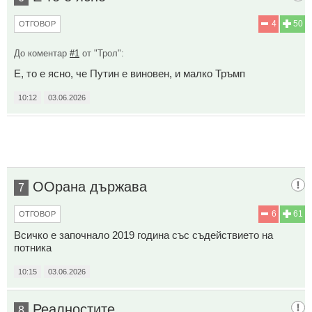
4
50
ОТГОВОР
До коментар
#1
от "Трол":
Е, то е ясно, че Путин е виновен, и малко Тръмп
10:12
03.06.2026
ООрана държава
7
6
61
ОТГОВОР
Всичко е започнало 2019 година със съдействието на
потника
10:15
03.06.2026
Реалностите
8