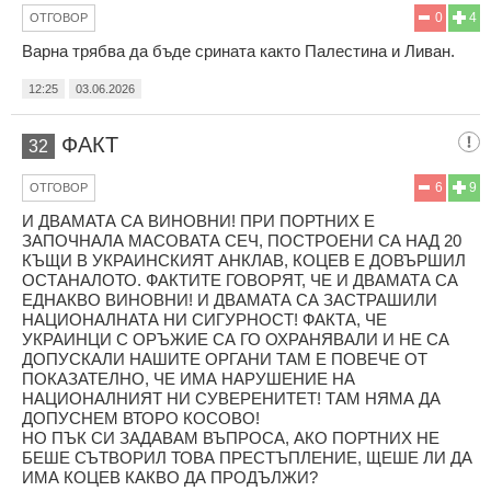
0
4
ОТГОВОР
Варна трябва да бъде срината както Палестина и Ливан.
12:25
03.06.2026
ФАКТ
32
6
9
ОТГОВОР
И ДВАМАТА СА ВИНОВНИ! ПРИ ПОРТНИХ Е
ЗАПОЧНАЛА МАСОВАТА СЕЧ, ПОСТРОЕНИ СА НАД 20
КЪЩИ В УКРАИНСКИЯТ АНКЛАВ, КОЦЕВ Е ДОВЪРШИЛ
ОСТАНАЛОТО. ФАКТИТЕ ГОВОРЯТ, ЧЕ И ДВАМАТА СА
ЕДНАКВО ВИНОВНИ! И ДВАМАТА СА ЗАСТРАШИЛИ
НАЦИОНАЛНАТА НИ СИГУРНОСТ! ФАКТА, ЧЕ
УКРАИНЦИ С ОРЪЖИЕ СА ГО ОХРАНЯВАЛИ И НЕ СА
ДОПУСКАЛИ НАШИТЕ ОРГАНИ ТАМ Е ПОВЕЧЕ ОТ
ПОКАЗАТЕЛНО, ЧЕ ИМА НАРУШЕНИЕ НА
НАЦИОНАЛНИЯТ НИ СУВЕРЕНИТЕТ! ТАМ НЯМА ДА
ДОПУСНЕМ ВТОРО КОСОВО!
НО ПЪК СИ ЗАДАВАМ ВЪПРОСА, АКО ПОРТНИХ НЕ
БЕШЕ СЪТВОРИЛ ТОВА ПРЕСТЪПЛЕНИЕ, ЩЕШЕ ЛИ ДА
ИМА КОЦЕВ КАКВО ДА ПРОДЪЛЖИ?