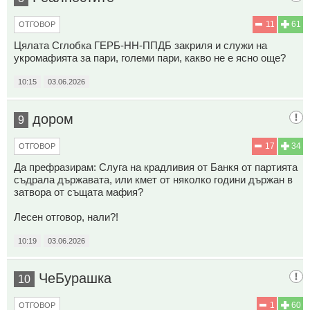
11
61
ОТГОВОР
Цялата Сглобка ГЕРБ-НН-ППДБ закриля и служи на
укромафията за пари, големи пари, какво не е ясно още?
10:15
03.06.2026
дором
9
17
34
ОТГОВОР
Да префразирам: Слуга на крадливия от Банкя от партията
съдрала държавата, или кмет от няколко години държан в
затвора от същата мафия?
Лесен отговор, нали?!
10:19
03.06.2026
ЧеБурашка
10
1
60
ОТГОВОР