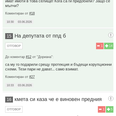
имат имоти в това селище! Кога са ги придобили? Защо се
мълчи?
Коментиран от
#18
10:30
03.06.2026
На депутата от ппд б
15
1
14
ОТГОВОР
До коментар
#12
от "Дориана":
са му го подарили срещу протекция и бъдещи корупционни
схеми. Тези пари не дават... само взимат.
Коментиран от
#27
10:33
03.06.2026
кмета си каза че е виновен предния
16
1
5
ОТГОВОР