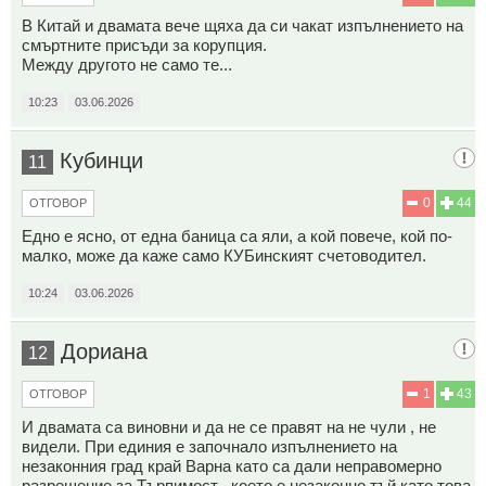
В Китай и двамата вече щяха да си чакат изпълнението на
смъртните присъди за корупция.
Между другото не само те...
10:23
03.06.2026
Кубинци
11
0
44
ОТГОВОР
Едно е ясно, от една баница са яли, а кой повече, кой по-
малко, може да каже само КУБинският счетоводител.
10:24
03.06.2026
Дориана
12
1
43
ОТГОВОР
И двамата са виновни и да не се правят на не чули , не
видели. При единия е започнало изпълнението на
незаконния град край Варна като са дали неправомерно
разрешение за Търпимост , което е незаконно тъй като това