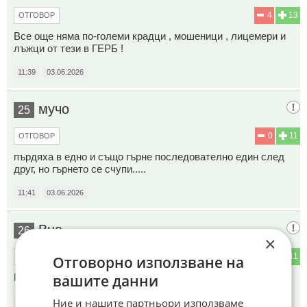
4
13
ОТГОВОР
Все още няма по-големи крадци , мошеници , лицемери и
лъжци от тези в ГЕРБ !
11:39
03.06.2026
мучо
25
0
11
ОТГОВОР
пърдяха в едно и също гърне последователно един след
друг, но гърнето се счупи.....
11:41
03.06.2026
Вна
26
×
0
11
ОТГОВОР
Отговорно използване на
вашите данни
Варна е безнадежно загубена. Беше каквото беше.
Ние и нашите партньори използваме
11:44
03.06.2026