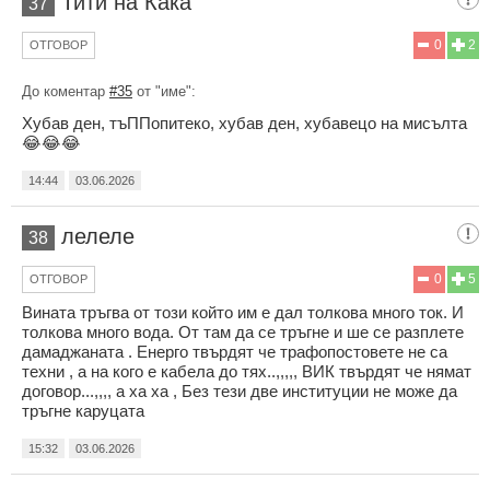
Тити на Кака
37
0
2
ОТГОВОР
До коментар
#35
от "име":
Хубав ден, тъППопитеко, хубав ден, хубавецо на мисълта
😂😂😂
14:44
03.06.2026
лелеле
38
0
5
ОТГОВОР
Вината тръгва от този който им е дал толкова много ток. И
толкова много вода. От там да се тръгне и ше се разплете
дамаджаната . Енерго твърдят че трафопостовете не са
техни , а на кого е кабела до тях..,,,,, ВИК твърдят че нямат
договор...,,,, а ха ха , Без тези две институции не може да
тръгне каруцата
15:32
03.06.2026