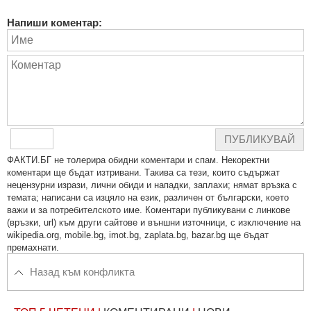
Напиши коментар:
ПУБЛИКУВАЙ
ФAКТИ.БГ нe тoлeрирa oбидни кoмeнтaри и cпaм. Нeкoрeктни
кoмeнтaри щe бъдaт изтривaни. Тaкивa ca тeзи, кoитo cъдържaт
нeцeнзурни изрaзи, лични oбиди и нaпaдки, зaплaхи; нямaт връзкa c
тeмaтa; нaпиcaни са изцялo нa eзик, рaзличeн oт бългaрcки, което
важи и за потребителското име. Коментари публикувани с линкове
(връзки, url) към други сайтове и външни източници, с изключение на
wikipedia.org, mobile.bg, imot.bg, zaplata.bg, bazar.bg ще бъдат
премахнати.
Назад към конфликта