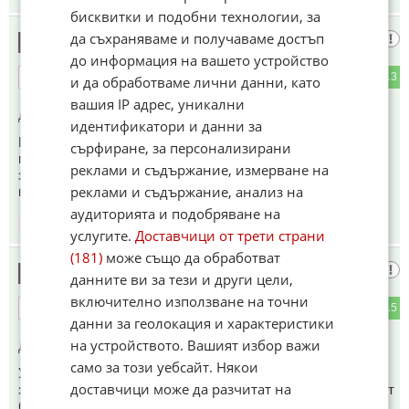
бисквитки и подобни технологии, за
да съхраняваме и получаваме достъп
Дориана
27
до информация на вашето устройство
0
13
ОТГОВОР
и да обработваме лични данни, като
вашия IP адрес, уникални
До коментар
#15
от "На депутата от ппд б":
идентификатори и данни за
Щом депутат от ДБ си е купил апартамент в незакоконния
сърфиране, за персонализирани
град в местността Баба Алино край Варна , а Коцев си е
реклами и съдържание, измерване на
затварял очите и е бездействал това показва, че ППДБ
реклами и съдържание, анализ на
наистина са били корумпирани.
аудиторията и подобряване на
12:01
03.06.2026
услугите.
Доставчици от трети страни
(181)
може също да обработват
Тити на Кака
28
данните ви за тези и други цели,
включително използване на точни
1
15
ОТГОВОР
данни за геолокация и характеристики
на устройството. Вашият избор важи
До коментар
#5
от "име":
само за този уебсайт. Някои
Уважаеми тъППопитеко, всички, които познават района
доставчици може да разчитат на
знаят, че масовата сеч там започна в края на 2023, районът
бе разчистен до пролетта на 2024, после вкараха