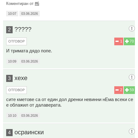
Коментиран от
#6
10:07
03.06.2026
?????
2
1
70
ОТГОВОР
И тримата дядо попе.
10:09
03.06.2026
хехе
3
2
59
ОТГОВОР
сите кметове са от един дол дренки невинни нЕма всеки се
е облажил от далаверата.
10:10
03.06.2026
осраински
4