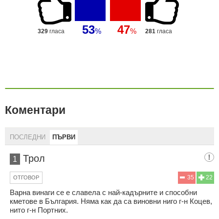
47
53
%
%
329
гласа
281
гласа
Коментари
ПОСЛЕДНИ
ПЪРВИ
Трол
1
35
22
ОТГОВОР
Варна винаги се е славела с най-кадърните и способни
кметове в България. Няма как да са виновни ниго г-н Коцев,
нито г-н Портних.