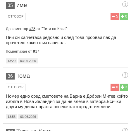
име
35
5
0
ОТГОВОР
До коментар
#28
от "Тити на Кака":
Пий си хапчетаха редовно и след това пробвай пак да
прочетеш какво съм написал.
Коментиран от
#37
13:20
03.06.2026
Тома
36
0
3
ОТГОВОР
Номер едно сред кметовете на Варна е Добрин Митев който
избяга в Нова Зеландия за да не влезе в затвора.Всички
други му дишат прахта понеже като крадат им личи.
13:56
03.06.2026