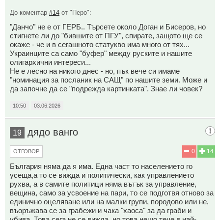
До коментар
#14
от "Перо":
"Данчо" не е от ГЕРБ.. Търсете около Доган и Бисеров, но
стигнете ли до "бившите от ПГУ", спирате, защото ще се
окаже - че и в сегашното статукво има много от тях...
Украинците са само "буфер" между руските и нашите
олигархични интереси...
Не е лесно на никого днес - но, пък вече си имаме
"номинация за посланик на САЩ" по нашите земи. Може и
да започне да се "подрежда картинката". Знае ли човек?
10:50
03.06.2026
дядо ванго
19
0
14
ОТГОВОР
България няма да я има. Една част то населението го
усеща,а то се вижда и политически, как управлението
рухва, а в самите политици няма вътък за управление,
вещина, само за усвоение на пари, то се подготвя отново за
единично оцеляване или на малки групи, породово или не,
въоръжава се за грабежи и чака "хаоса" за да граби и
убива. Това сега не се вижда, но това нещо тече в най-