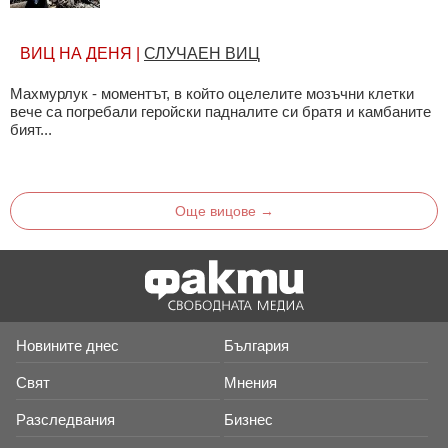
Недвижими имоти
ВИЦ НА ДЕНЯ |
СЛУЧАЕН ВИЦ
Къде могат да се купят и
наемат най-изгодно
Махмурлук - моментът, в който оцелелите мозъчни клетки
вече са погребали геройски падналите си братя и камбаните
бият...
Тест драйв
Новите автомобили от
първо лице
Още вицове →
Мастилените пръсти
Виртуалната авторска
действителност на Милен
Ганев
Украйна
Европейската криза на
Новините днес
България
Русия и Запада
Свят
Мнения
Автомобилен Куиз
Разследвания
Въпроси на автомобилна
Бизнес
тематика