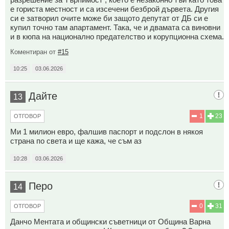
е гориста местност и са изсечени безброй дървета. Другия
си е затворил очите може би защото депутат от ДБ си е
купил точно там апартамент. Така, че и двамата са виновни
и в кюпа на национално предателство и корупционна схема.
Коментиран от
#15
10:25
03.06.2026
Дайте
13
1
23
ОТГОВОР
Ми 1 милион евро, фалшив паспорт и подслон в някоя
страна по света и ще кажа, че съм аз
10:28
03.06.2026
Перо
14
0
31
ОТГОВОР
Данчо Ментата и общински съветници от Община Варна