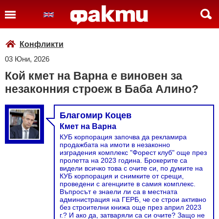
Конфликти
03 Юни, 2026
Кой кмет на Варна е виновен за
незаконния строеж в Баба Алино?
Благомир Коцев
Кмет на Варна
КУБ корпорация започва да рекламира
продажбата на имоти в незаконно
изградения комплекс "Форест клуб" още през
пролетта на 2023 година. Брокерите са
видели всичко това с очите си, по думите на
КУБ корпорация и снимките от срещи,
проведени с агенциите в самия комплекс.
Въпросът е знаели ли са в местната
администрация на ГЕРБ, че се строи активно
без строителни книжа още през април 2023
г.? И ако да, затваряли са си очите? Защо не