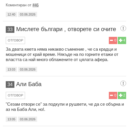
Коментиран от
#46
12:40
03.06.2026
Мислете българи , отворете си очите
33
0
4
ОТГОВОР
За двата кмета няма никакво съмнение , че са крадци и
мошеници от край време. Някъде на по горните етажи от
властта са най много облажените от цялата афера.
13:03
03.06.2026
Али Баба
34
0
2
ОТГОВОР
"Сезам отвори се" за подкупи и рушвети, че да се обърна и
аз на Баба Али, но!.
13:05
03.06.2026