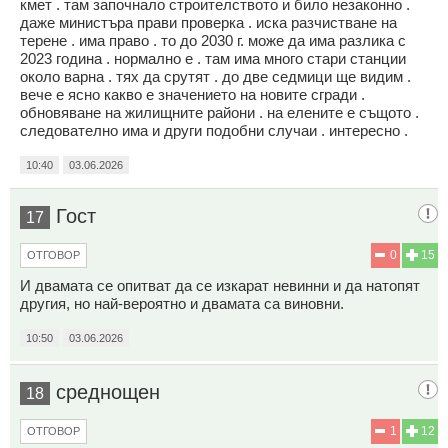
кмет . там започнало строителството и било незаконно .
даже министъра прави проверка . иска разчистване на
терене . има право . то до 2030 г. може да има разлика с
2023 година . нормално е . там има много стари станции
около варна . тях да срутят . до две седмици ще видим .
вече е ясно какво е значението на новите сгради .
обновяване на жилищните райони . на елените е същото .
следователно има и други подобни случаи . интересно .
10:40
03.06.2026
Гост
17
0
15
ОТГОВОР
И двамата се опитват да се изкарат невинни и да натопят
другия, но най-вероятно и двамата са виновни.
10:50
03.06.2026
среднощен
18
1
12
ОТГОВОР