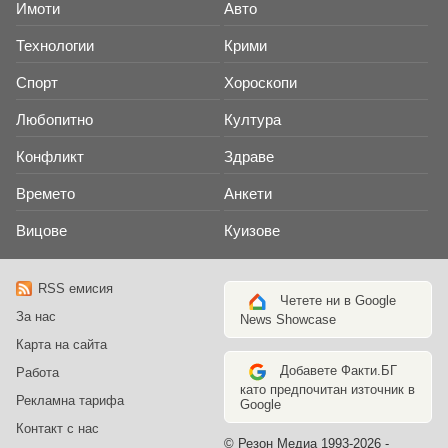
Имоти
Авто
Аз Избрах България
Технологии
Крими
За българите избрали
успеха в България
Спорт
Хороскопи
Войната на пътя
Любопитно
Култура
Когато държавата абдикира
Конфликт
Здраве
от проблемите на пътя
Времето
Анкети
Какво да сготвя
Рецепти на деня
Вицове
Куизове
RSS емисия
Казахстан
Четете ни в Google
Казахстан
За нас
News Showcase
Карта на сайта
Добавете Факти.БГ
Работа
AsiaNews.it
като предпочитан източник в
Рекламна тарифа
Най-интересните новини от
Google
Азия
Контакт с нас
© Резон Медиа 1993-2026 -