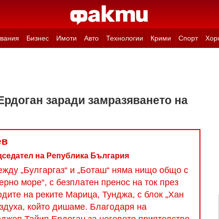
вания
Бизнес
Имоти
Авто
Технологии
Крими
Спорт
Хор
Ердоган заради замразяването на
ев
седател на Република България
жду „Булгаргаз“ и „Боташ“ няма нищо общо с
ерно море“, с безплатен пренос на ток през
одите на реките Марица, Тунджа, с блок „Хан
ъздуха, който дишаме. Благодаря на