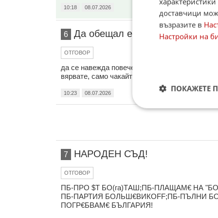
характеристики 
10:18
08.07.2026
доставчици може
възразите в
Нас
Да обещал е
6
Настройки на б
ОТГОВОР
да се навежда повече от ТОЛУПА. Около 1 ми
вярвате, само чакайте и гледайте.
ПОКАЖЕТЕ 
10:23
08.07.2026
НАРОДЕН СЪД!
7
ОТГОВОР
ПБ-ПРО $Т БО(га)ТАШ;ПБ-ПЛАЩАМ€ НА "Б
ПБ-ПАРТИЯ БОЛЬШ€ВИКОFF;ПБ-ПЪЛНИ БО 
ПОГР€БВАМ€ БЪЛГАРИЯ!