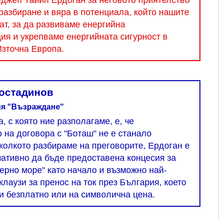
джеп Тайип Ердоган за неговото приятелство
 разбиране и вяра в потенциала, който нашите
ат, за да развиваме енергийна
я и укрепваме енергийната сигурност в
зточна Европа.
остадинов
ия "Възраждане"
 с която ние разполагаме, е, че
 на договора с "Боташ" не е станало
колкото разбираме на преговорите, Ердоган е
ативно да бъде предоставена концесия за
ерно море" като начало и възможно най-
клаузи за пренос на ток през България, което
и безплатно или на символична цена.