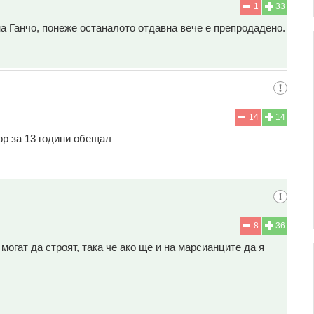
1
33
а Ганчо, понеже останалото отдавна вече е препродадено.
14
14
р за 13 години обещал
8
36
могат да строят, така че ако ще и на марсианците да я