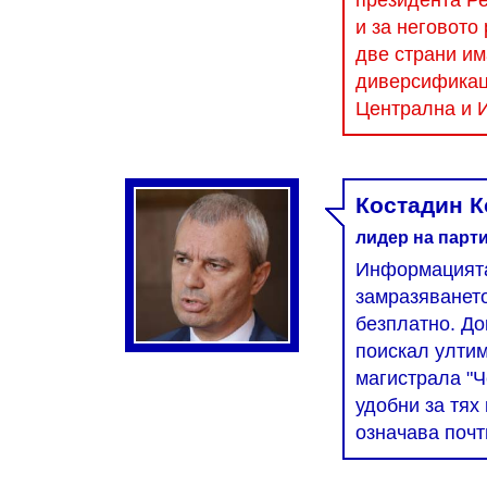
президента Ре
и за неговото
две страни им
диверсификаци
Централна и И
Костадин К
лидер на парт
Информацията,
замразяването
безплатно. До
поискал ултим
магистрала "Ч
удобни за тях 
означава почт