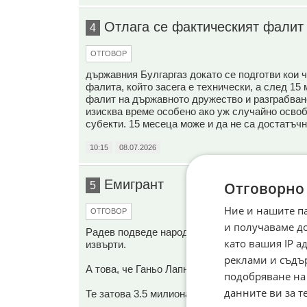
Отлага се фактическият фалит
4
ОТГОВОР
държавния Булгаргаз докато се подготви кои 
фалита, който засега е технически, а след 1
фалит на държавното дружество и разграбване
изисква време особено ако уж случайно освоб
субекти. 15 месеца може и да не са достатъчн
10:15
08.07.2026
Емигрант
Отговорно
5
Ние и нашите п
ОТГОВОР
и получаваме д
Радев подведе народа, като обеща тези неща,
като вашия IP 
извърти.
реклами и съдъ
А това, че Ганьо Лапнишарански винаги го пър
подобряване на
данните ви за т
Те затова 3.5 милиона се изнесоха.