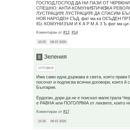
ГОСПОД,ГОСПОД ДА НИ ПАЗИ ОТ Ч€РВ€НИ н
СПЕШНО: АНТИ-КОМУНИ$ТИЧ€$КА РЕВОЛ
ЛУСТРАЦИЯ! ЛУСТРАЦИЯ! ДА СПАСИМ БЪ
НОВ НАРОДЕН СЪД, фат ма ка ОСЪДЕН ПР
81г. КОМУНИЗЪМ И К А Р М А З Ъ фат ма ци-
Коментиран от
#13
,
#14
10:25
08.07.2026
Зеления
8
ОТГОВОР
Има само една държава в света, която прави 
посочат и подписва всички договори, които й 
България.
Ердоган, дори да не е поискал магистрала Ч
е РАВНА или ПОГОЛЯМА от лихвите, които ням
Коментиран от
#17
10:26
08.07.2026