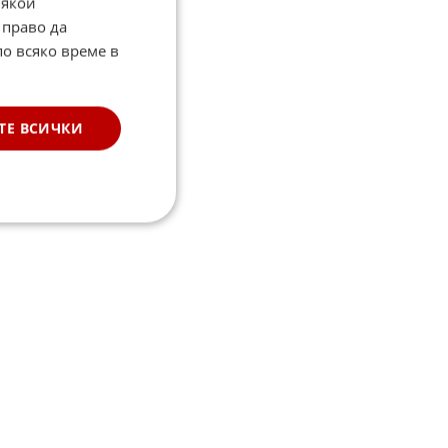
Някои
ОАЕ
 право да
Обединени Арабски
Емирства
по всяко време в
Кризата с бежанците
Голямото преселение на
ТЕ ВСИЧКИ
XXI век
Сирия
Регионалният, глобален
конфликт
Servizio Informazione Religiosa
Религиозна информационна
служба
Aleteia.org
Католически
информационен сайт
Тайван