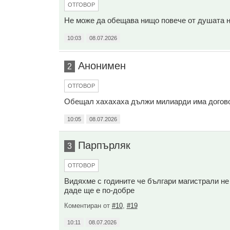
ОТГОВОР
Не може да обещава нищо повече от душата н
10:03
08.07.2026
Анонимен
2
ОТГОВОР
Обещал хахахаха дължи милиарди има догово
10:05
08.07.2026
Парпърляк
3
ОТГОВОР
Видяхме с годините че българи магистрали не 
даде ще е по-добре
Коментиран от
#10
,
#19
10:11
08.07.2026