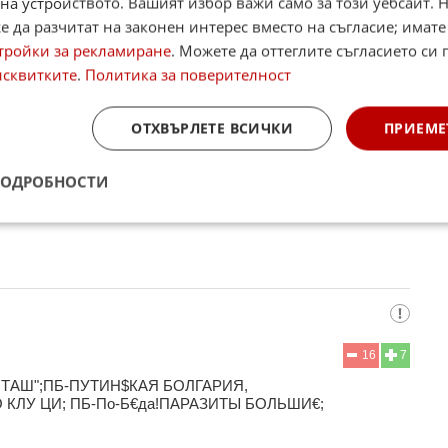
на устройството. Вашият избор важи само за този уебсайт. 
 да разчитат на законен интерес вместо на съгласие; имате
тройки за рекламиране
. Можете да оттеглите съгласието си 
исквитките
.
Политика за поверителност
12
20
ОТХВЪРЛЕТЕ ВСИЧКИ
ПРИЕМЕ
лион турци ще се заселват през следващите 10 години. Не
ПОДРОБНОСТИ
16
7
ОТАШ";ПБ-ПУТИН$КАЯ БОЛГАРИЯ,
КЛУ ЦИ; ПБ-По-Б€да!ПАРАЗИТЫ БОЛЬШИ€;