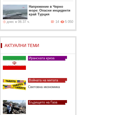
Напрежение в Черно
море: Опасни инциденти
край Турция
днес в 06:37 ч.
14
5 050
АКТУАЛНИ ТЕМИ
Иранската криза
Войната на митата
Световна икономика
Бъдещето на Газа