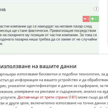
 на
3
17
частни компании ще се намърдат на неговия пазар след
5 месеца ще стане фактически. Приватизация посредством
 на пазарните му позиции от частни компании. За това се
одената пазарна ниша трябва да се заеме от не случайни
и.
 използване на вашите данни
артньори използваме бисквитки и подобни технологии, за 
13
29
остъп до информация на вашето устройство и да обработва
 които Възраждане прокламираше и сега се чуди как да се
адрес, уникални идентификатори и данни за сърфиране, за 
ржание, измерване на реклами и съдържание, анализ на ау
залят, няма да коментирам.
 услугите.
Доставчици от трети страни (181)
може също да об
ези и други цели, включително използване на точни данни 