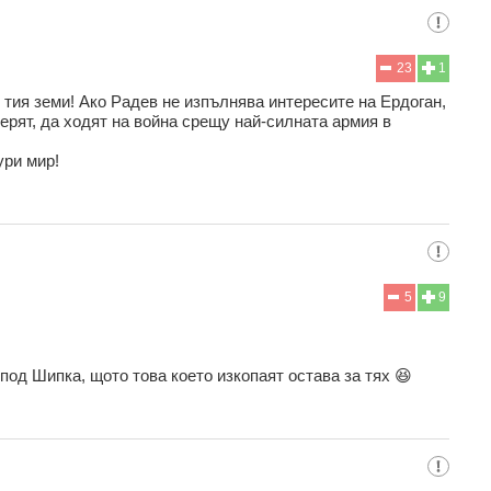
23
1
 тия земи! Ако Радев не изпълнява интересите на Ердоган,
ерят, да ходят на война срещу най-силната армия в
ури мир!
5
9
под Шипка, щото това което изкопаят остава за тях 😆