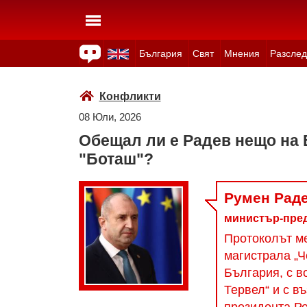
България
Свят
Мнения
Разслед
Здраве
Времето
Анкети
Вицове
Куизове
Конфликти
08 Юли, 2026
Обещал ли е Радев нещо на 
"Боташ"?
Румен Рад
министър-пред
Протоколът ме
магистрала „Ч
България, с в
Тервел“ и с в