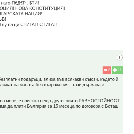
ато-П€Д€Р . $ТИ!
ЮЦИЯ! НОВА КОНСТИТУЦИЯ!
ЛГАРСКАТА НАЦИЯ!
ЪВ!
Глу па ци СТИГАТ! СТИГАТ!
8
21
безплатни подаръци, влиза във всякакви съюзи, където й
сложат на масата без възражения - тази държава е
ерно море, е поискал нещо друго, чиято РАВНОСТОЙНОСТ
а да плати България за 15 месеца по договора с Боташ