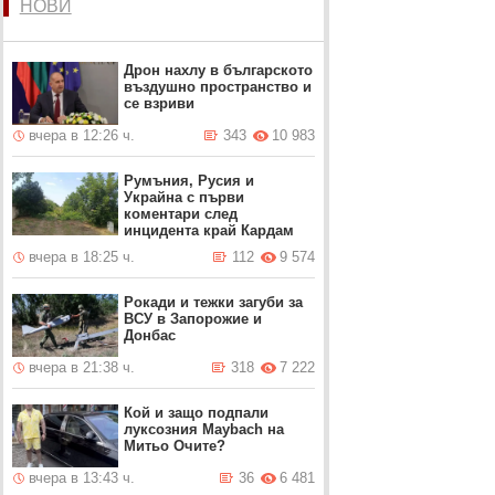
НОВИ
Дрон нахлу в българското
въздушно пространство и
се взриви
вчера в 12:26 ч.
343
10 983
Румъния, Русия и
Украйна с първи
коментари след
инцидента край Кардам
вчера в 18:25 ч.
112
9 574
Рокади и тежки загуби за
ВСУ в Запорожие и
Донбас
вчера в 21:38 ч.
318
7 222
Кой и защо подпали
луксозния Maybach на
Митьо Очите?
вчера в 13:43 ч.
36
6 481