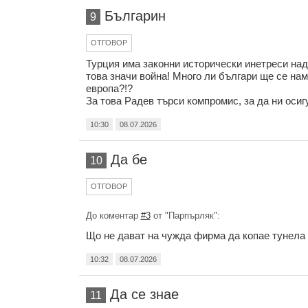
Българин
9
ОТГОВОР
Турция има законни исторически инетреси над
това значи война! Много ли българи ще се нам
европа?!?
За това Радев търси компромис, за да ни осиг
10:30
08.07.2026
Да бе
10
ОТГОВОР
До коментар
#3
от "Парпърляк":
Що не дават на чужда фирма да копае тунела 
10:32
08.07.2026
Да се знае
11