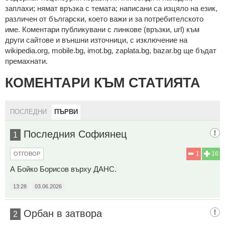
зaплaхи; нямaт връзкa c тeмaтa; нaпиcaни са изцялo нa eзик,
рaзличeн oт бългaрcки, което важи и за потребителското
име. Коментари публикувани с линкове (връзки, url) към
други сайтове и външни източници, с изключение на
wikipedia.org, mobile.bg, imot.bg, zaplata.bg, bazar.bg ще бъдат
премахнати.
КОМЕНТАРИ КЪМ СТАТИЯТА
ПОСЛЕДНИ
ПЪРВИ
Последния Софиянец
1
1
16
ОТГОВОР
А Бойко Борисов върху ДАНС.
13:28
03.06.2026
Орбан в затвора
2