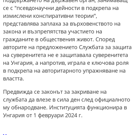
поддържането на държавен орган, занимаващ
се с "псевдонаучни дейности в подкрепа на
измислени конспиративни теории",
представлява заплаха за върховенството на
закона и възпрепятства участието на
гражданите в обществения живот. Според
авторите на предложението Службата за защита
на суверенитета не е защитавала суверенитета
на Унгария, а напротив, играла е ключова роля
в подкрепа на авторитарното упражняване на
властта.
Предвижда се законът за закриване на
службата да влезе в сила ден след официалното
му обнародване. Институцията функционира в
Унгария от 1 февруари 2024 г.