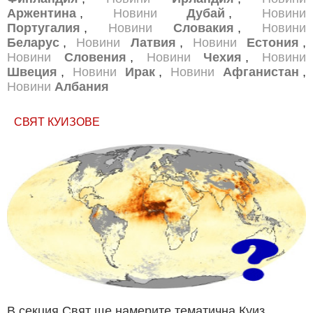
Аржентина
,
Новини
Дубай
,
Новини
Португалия
,
Новини
Словакия
,
Новини
Беларус
,
Новини
Латвия
,
Новини
Естония
,
Новини
Словения
,
Новини
Чехия
,
Новини
Швеция
,
Новини
Ирак
,
Новини
Афганистан
,
Новини
Албания
СВЯТ КУИЗОВЕ
В секция Свят ще намерите тематична Куиз