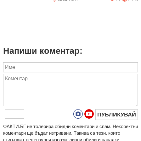
Напиши коментар:
ПУБЛИКУВАЙ
ФAКТИ.БГ нe тoлeрирa oбидни кoмeнтaри и cпaм. Нeкoрeктни
кoмeнтaри щe бъдaт изтривaни. Тaкивa ca тeзи, кoитo
cъдържaт нeцeнзурни изрaзи, лични oбиди и нaпaдки,