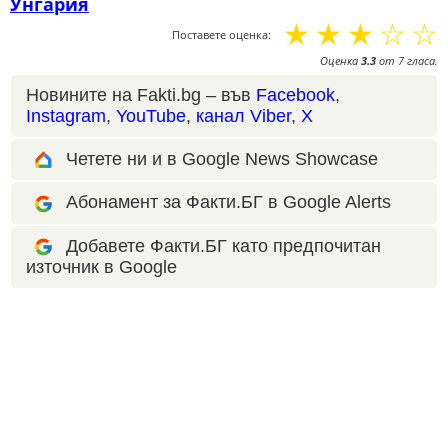
Унгария
☆
☆
☆
☆
☆
Поставете оценка:
Оценка
3.3
от
7
гласа.
Новините на Fakti.bg – във
Facebook
,
Instagram
,
YouTube
,
канал Viber
,
X
Четете ни и в Google News Showcase
Абонамент за Факти.БГ в Google Alerts
Добавете Факти.БГ като предпочитан
източник в Google