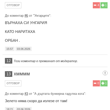
4
1
ОТГОВОР
До коментар
#6
от "Унгарците":
ВЪРНАХА СИ УНГАРИЯ
КАТО НАРИТАХА
ОРБАН .
15:57
03.06.2026
12
Този коментар е премахнат от модератор.
хмммм
13
0
1
ОТГОВОР
До коментар
#3
от "А дъртата бункерна гадулка кога":
Зелето няма скоро да излезе от там!
18:21
03.06.2026