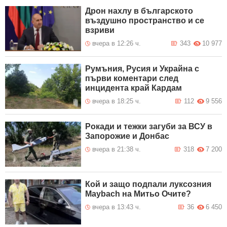
Дрон нахлу в българското
въздушно пространство и се
взриви
вчера в 12:26 ч.
343
10 977
Румъния, Русия и Украйна с
първи коментари след
инцидента край Кардам
вчера в 18:25 ч.
112
9 556
Рокади и тежки загуби за ВСУ в
Запорожие и Донбас
вчера в 21:38 ч.
318
7 200
Кой и защо подпали луксозния
Maybach на Митьо Очите?
вчера в 13:43 ч.
36
6 450