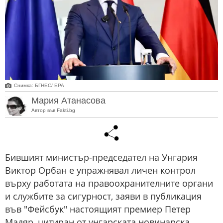
Снимка: БГНЕС/ EPA
Мария Атанасова
Автор във Fakti.bg
Бившият министър-председател на Унгария
Виктор Орбан е упражнявал личен контрол
върху работата на правоохранителните органи
и службите за сигурност, заяви в публикация
във "Фейсбук" настоящият премиер Петер
Мадяр, цитиран от унгарската новинарска