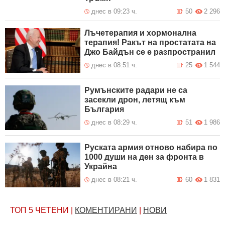
днес в 09:23 ч.
50
2 296
Лъчетерапия и хормонална
терапия! Ракът на простатата на
Джо Байдън се е разпространил
днес в 08:51 ч.
25
1 544
Румънските радари не са
засекли дрон, летящ към
България
днес в 08:29 ч.
51
1 986
Руската армия отново набира по
1000 души на ден за фронта в
Украйна
днес в 08:21 ч.
60
1 831
ТОП 5
ЧЕТЕНИ
|
КОМЕНТИРАНИ
|
НОВИ