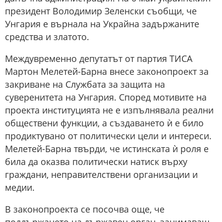
президент Володимир Зеленски съобщи, че
Унгария е върнала на Украйна задържаните
средства и златото.
Междувременно депутатът от партия ТИСА
Мартон Мелетей-Барна внесе законопроект за
закриване на Службата за защита на
суверенитета на Унгария. Според мотивите на
проекта институцията не е изпълнявала реални
обществени функции, а създаването ѝ е било
продиктувано от политически цели и интереси.
Мелетей-Барна твърди, че истинската ѝ роля е
била да оказва политически натиск върху
граждани, неправителствени организации и
медии.
В законопроекта се посочва още, че