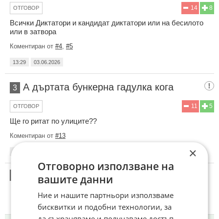
14
8
ОТГОВОР
Всички Диктатори и кандидат диктатори или на бесилото
или в затвора
Коментиран от
#4
,
#5
13:29
03.06.2026
А дъртата бункерна гадулка кога
3
11
5
ОТГОВОР
Ще го ритат по улиците??
Коментиран от
#13
×
13:30
03.06.2026
Отговорно използване на
4
вашите данни
Този коментар е премахнат от модератор.
Ние и нашите партньори използваме
бисквитки и подобни технологии, за
да съхраняваме и получаваме достъп