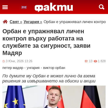
Свят
»
Унгария
»
Орбан е упражнявал личен контрол 
Орбан е упражнявал личен
контрол върху работата на
службите за сигурност, заяви
Мадяр
3 Юни, 2026 13:26
13
1 828
петер мадяр
-
унгария
-
виктор орбан
По думите му Орбан е можел лично да взема
решения за извършването на обиски и акции