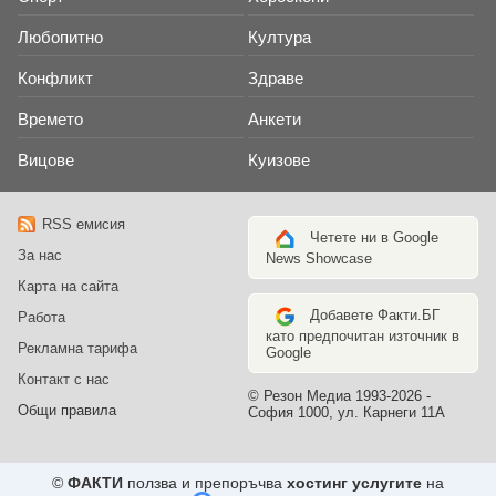
Любопитно
Култура
Конфликт
Здраве
Времето
Анкети
Вицове
Куизове
RSS емисия
Четете ни в Google
За нас
News Showcase
Карта на сайта
Добавете Факти.БГ
Работа
като предпочитан източник в
Рекламна тарифа
Google
Контакт с нас
© Резон Медиа 1993-2026 -
Общи правила
София 1000, ул. Карнеги 11А
©
ФАКТИ
ползва и препоръчва
хостинг услугите
на