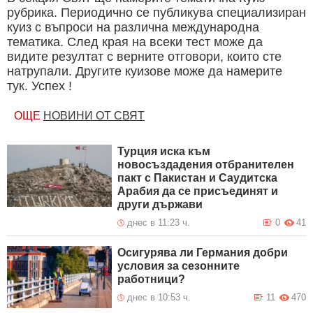
рубрика. Периодично се публикува специализиран
куиз с въпроси на различна международна
тематика. След края на всеки тест може да
видите резултат с верните отговори, които сте
натрупали. Другите куизове може да намерите
тук. Успех !
ОЩЕ
НОВИНИ ОТ СВЯТ
Турция иска към
новосъздадения отбранителен
пакт с Пакистан и Саудитска
Арабия да се присъединят и
други държави
днес в 11:23 ч.
0
41
Осигурява ли Германия добри
условия за сезонните
работници?
днес в 10:53 ч.
11
470