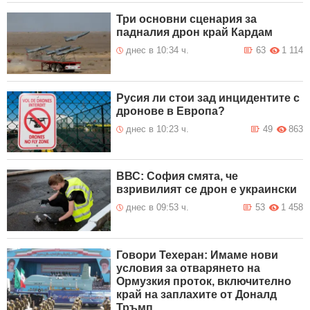
Три основни сценария за
падналия дрон край Кардам
днес в 10:34 ч.
63
1 114
Русия ли стои зад инцидентите с
дронове в Европа?
днес в 10:23 ч.
49
863
ВВС: София смята, че
взривилият се дрон е украински
днес в 09:53 ч.
53
1 458
Говори Техеран: Имаме нови
условия за отварянето на
Ормузкия проток, включително
край на заплахите от Доналд
Тръмп