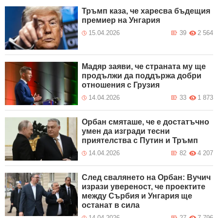
Тръмп каза, че харесва бъдещия
премиер на Унгария
15.04.2026
39
2 564
Мадяр заяви, че страната му ще
продължи да поддържа добри
отношения с Грузия
14.04.2026
33
1 873
Орбан смяташе, че е достатъчно
умен да изгради тесни
приятелства с Путин и Тръмп
14.04.2026
82
4 207
След свалянето на Орбан: Вучич
изрази увереност, че проектите
между Сърбия и Унгария ще
останат в сила
14.04.2026
27
7 796