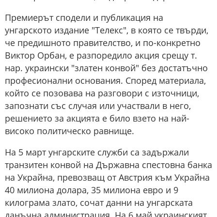
Премиерът сподели и публикация на
унгарското издание "Телекс", в която се твърди,
че предишното правителство, и по-конкретно
Виктор Орбан, е разпоредило акция срещу т.
нар. украински "златен конвой" без достатъчно
професионални основания. Според материала,
който се позовава на разговори с източници,
запознати със случая или участвали в него,
решението за акцията е било взето на най-
високо политическо равнище.
На 5 март унгарските служби са задържали
транзитен конвой на Държавна спестовна банка
на Украйна, превозващ от Австрия към Украйна
40 милиона долара, 35 милиона евро и 9
килограма злато, сочат данни на унгарската
данъчна администрация. На 6 май украинският