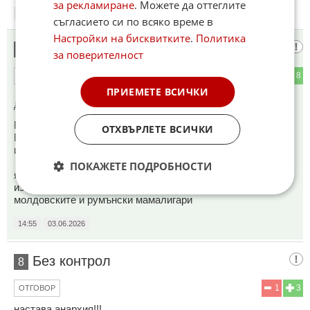
за рекламиране
. Можете да оттеглите
14:47
03.06.2026
съгласието си по всяко време в
Настройки на бисквитките
.
Политика
Хи хи хи
7
за поверителност
0
8
ОТГОВОР
ПРИЕМЕТЕ ВСИЧКИ
До коментар
#5
от "Хахаха":
Виктор и ученика му Петер скалъпиха "загубата" на
ОТХВЪРЛЕТЕ ВСИЧКИ
Виктор......
и пуснаха урсулите и каите по пързалката
ПОКАЖЕТЕ ПОДРОБНОСТИ
язък за мангизите дето ги хвърлиха да манипулират
изборите в Унгария......унгарците не са ..ъпи като
молдовските и румънски мамалигари
14:55
03.06.2026
Без контрол
8
1
3
ОТГОВОР
настава анархия!!!