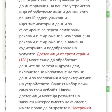
Хахаха
5
до информация на вашето устройство
и да обработваме лични данни, като
3
10
ОТГОВОР
вашия IP адрес, уникални
идентификатори и данни за
До коментар
#2
от "Орбан в затвора":
сърфиране, за персонализирани
Петер Мадяр е назначил дъщерята на Орбан за външен
реклами и съдържание, измерване на
министър на Унгария и е предложил Орбан на мястото на
Урсула. Затова Орбан "загуби" изборите. А каква
реклами и съдържание, анализ на
жълтопаветна еуфория беше въвФакти!
аудиторията и подобряване на
Хахахаха хахахаха хахахаха 😜🤣❗
услугите.
Доставчици от трети страни
Коментиран от
#7
,
#12
(181)
може също да обработват
данните ви за тези и други цели,
13:44
03.06.2026
включително използване на точни
данни за геолокация и характеристики
Унгарците
6
на устройството. Вашият избор важи
само за този уебсайт. Някои
2
5
ОТГОВОР
доставчици може да разчитат на
Са Мъдри !!!
Ще си върнат закарпатието без война !!!
законен интерес вместо на съгласие;
имате право да възразите в
Настройки
Коментиран от
#11