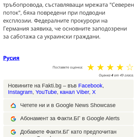
тръбопровода, съставляващи мрежата "Северен
поток", бяха повредени при подводни
експлозии. Федералните прокурори на
Германия заявиха, че основните заподозрени
за саботажа са украински граждани.
Русия
☆
☆
☆
☆
☆
Поставете оценка:
Оценка
4
от
49
гласа.
Новините на Fakti.bg – във
Facebook
,
Instagram
,
YouTube
,
канал Viber
,
X
Четете ни и в Google News Showcase
Абонамент за Факти.БГ в Google Alerts
Добавете Факти.БГ като предпочитан