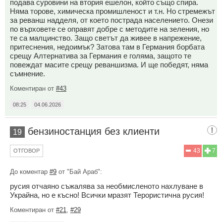
подава суровини на втория ешелон, който също спира.
Няма торове, химическа промишленост и т.н. Но стремежът
за реванш надделя, от което пострада населението. Онези
по върховете се оправят добре с методите на зеления, но
те са малцинство. Защо светът да живее в напрежение,
притеснения, недоимък? Затова там в Германия борбата
срещу Алтернатива за Германия е голяма, защото те
повеждат масите срещу реваншизма. И ще победят, няма
съмнение.
Коментиран от
#43
08:25
04.06.2026
бензиностанция без клиенти
19
43
7
ОТГОВОР
До коментар
#9
от "Бай Араб":
русия отчаяно съжалява за необмисленото нахлуване в
Украйна, но е късно! Всички мразят Терористична русия!
Коментиран от
#21
,
#29