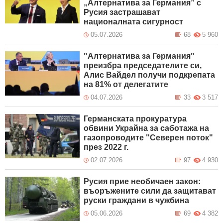
„Алтернатива за Германия” с
Русия застрашават
националната сигурност
05.07.2026
68
5 960
"Алтернатива за Германия"
преизбра председателите си,
Алис Вайдел получи подкрепата
на 81% от делегатите
04.07.2026
33
3 517
Германската прокуратура
обвини Украйна за саботажа на
газопроводите "Северен поток"
през 2022 г.
02.07.2026
97
4 930
Русия прие необичаен закон:
въоръжените сили да защитават
руски граждани в чужбина
05.06.2026
69
4 382