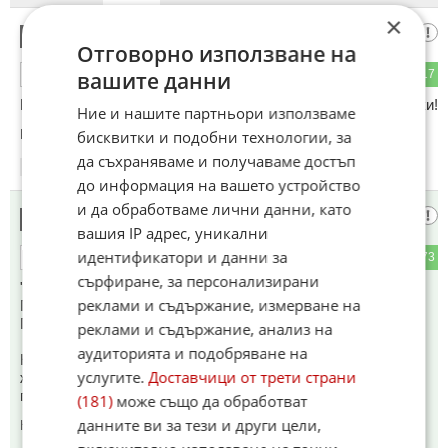
×
ГДР КГБ
1
Отговорно използване на
86
17
вашите данни
ОТГОВОР
Кадри на ГДР агенти на КГБ! навскъде има мизерни копейки!
Ние и нашите партньори използваме
Коментиран от
#6
,
#52
,
#58
,
#63
бисквитки и подобни технологии, за
да съхраняваме и получаваме достъп
08:08
04.06.2026
до информация на вашето устройство
и да обработваме лични данни, като
Мефиcтoфeл
2
вашия IP адрес, уникални
идентификатори и данни за
10
73
ОТГОВОР
сърфиране, за персонализирани
"Политици от управляващите и опозиционните партии в
реклами и съдържание, измерване на
Германия остро критикуваха посещението в Санкт
Петербург."
реклами и съдържание, анализ на
аудиторията и подобряване на
Не ги слушайте тия бе. Те не живеят в реалния свят, не
услугите.
Доставчици от трети страни
живеят даже и в паралелна вселена. Живеят в
перпендикулярна.
(181)
може също да обработват
данните ви за тези и други цели,
Коментиран от
#12