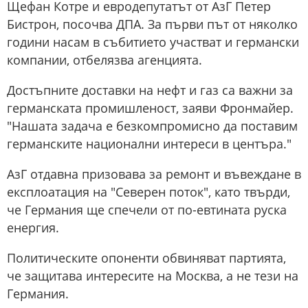
Щефан Котре и евродепутатът от AзГ Петер
Бистрон, посочва ДПА. За първи път от няколко
години насам в събитието участват и германски
компании, отбелязва агенцията.
Достъпните доставки на нефт и газ са важни за
германската промишленост, заяви Фронмайер.
"Нашата задача е безкомпромисно да поставим
германските национални интереси в центъра."
AзГ отдавна призовава за ремонт и въвеждане в
експлоатация на "Северен поток", като твърди,
че Германия ще спечели от по-евтината руска
енергия.
Политическите опоненти обвиняват партията,
че защитава интересите на Москва, а не тези на
Германия.