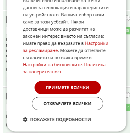
включително използване на точни
08:08
04.06.2026
данни за геолокация и характеристики
на устройството. Вашият избор важи
Kaлпазанин
3
само за този уебсайт. Някои
доставчици може да разчитат на
6
88
ОТГОВОР
законен интерес вместо на съгласие;
Въпроса е :ще има ли виновни и осъдени за тези които да
имате право да възразите в
Настройки
погребат Европа например като урсулианците оная
за рекламиране
. Можете да оттеглите
копанарка калас и наркозависомте магарета като Мерц
макарони н и стърмър ,и че се потърси ли сметка от
съгласието си по всяко време в
еврейските лобита от света
Настройки на бисквитките
.
Политика
Коментиран от
#13
,
#51
,
#77
за поверителност
08:09
04.06.2026
ПРИЕМЕТЕ ВСИЧКИ
Дзак
4
ОТХВЪРЛЕТЕ ВСИЧКИ
5
12
ОТГОВОР
Не се ли плащат от дронове?
ПОКАЖЕТЕ ПОДРОБНОСТИ
Коментиран от
#11