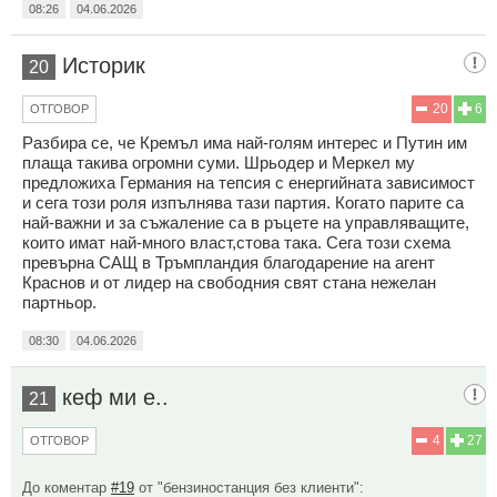
08:26
04.06.2026
Историк
20
20
6
ОТГОВОР
Разбира се, че Кремъл има най-голям интерес и Путин им
плаща такива огромни суми. Шрьодер и Меркел му
предложиха Германия на тепсия с енергийната зависимост
и сега този роля изпълнява тази партия. Когато парите са
най-важни и за съжаление са в ръцете на управляващите,
които имат най-много власт,стова така. Сега този схема
превърна САЩ в Тръмпландия благодарение на агент
Краснов и от лидер на свободния свят стана нежелан
партньор.
08:30
04.06.2026
кеф ми е..
21
4
27
ОТГОВОР
До коментар
#19
от "бензиностанция без клиенти":