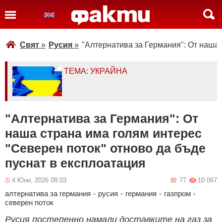
Свят
»
Русия
»
"Алтернатива за Германия": От наша 
ТЕМА: УКРАЙНА
"Алтернатива за Германия": От
наша страна има голям интерес
"Северен поток" отново да бъде
пуснат в експлоатация
4 Юни, 2026 08:03
77
10 067
алтернатива за германия
-
русия
-
германия
-
газпром
-
северен поток
Русия постепенно намали доставките на газ за