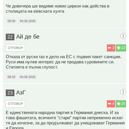
Че довечера ше видиме новио циркон как действа в
столицата на кiевската хунта
08:30
04.06.2026
Ай де бе
22
3
22
ОТГОВОР
Отказа от руски газ е дело на ЕС с първия пакет санкции.
Руси има нулев интерес да не продава суровините си.
Статията е пълна глупост.
08:33
04.06.2026
АзГ
23
4
26
ОТГОВОР
Е единствената народна партия в Германия днеска. И за
това фашитата, всичките "стари" партии непременно искат
тя да изчезне, за да продължават да унищожават Германия
и Европа.