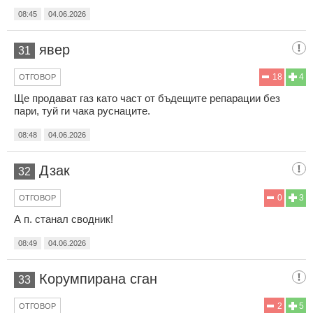
08:45
04.06.2026
явер
31
18
4
ОТГОВОР
Ще продават газ като част от бъдещите репарации без
пари, туй ги чака руснаците.
08:48
04.06.2026
Дзак
32
0
3
ОТГОВОР
А п. станал сводник!
08:49
04.06.2026
Корумпирана сган
33
2
5
ОТГОВОР