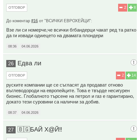
2
8
ОТГОВОР
До коментар
#16
от "ВСИЧКИ ЕВРОХЕЙЦИ":
Взе ли си номерче,че всички бгбандерци чакат ред та ратко
да ги извади одweцeтo на двамата плондери
08:36
04.06.2026
Едва ли
26
2
14
ОТГОВОР
руските компании ще се съгласят да продават отново
въглеводороди на европейците. Това е твърде несигурен
бизнес. Глобалното търсене на петрол и газ е гарантирано,
докато тези суровини са налични за добив.
08:37
04.06.2026
🇧🇬БАЙ Х@Й‼️
27