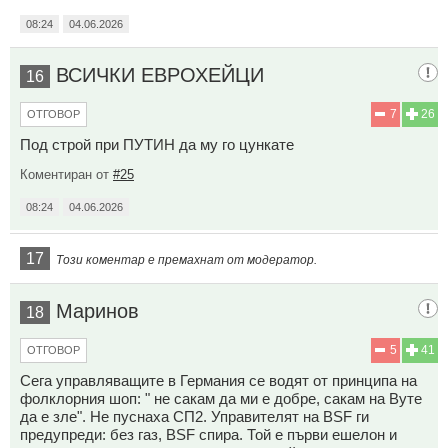
08:24
04.06.2026
ВСИЧКИ ЕВРОХЕЙЦИ
16
7
26
ОТГОВОР
Под строй при ПУТИН да му го цункате
Коментиран от
#25
08:24
04.06.2026
17
Този коментар е премахнат от модератор.
Маринов
18
5
41
ОТГОВОР
Сега управляващите в Германия се водят от принципа на
фолклорния шоп: " не сакам да ми е добре, сакам на Вуте
да е зле". Не пуснаха СП2. Управителят на BSF ги
предупреди: без газ, BSF спира. Той е първи ешелон и