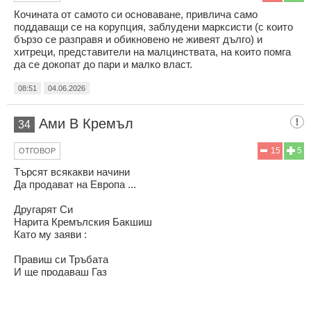
Кочината от самото си основаване, привлича само
поддаващи се на корупция, заблудени марксисти (с които
бързо се разправя и обикновено не живеят дълго) и
хитреци, представители на малцинствата, на които помга
да се докопат до пари и малко власт.
08:51
04.06.2026
Ами В Кремъл
34
15
5
ОТГОВОР
Търсят всякакви начини
Да продават на Европа ...
Другарят Си
Нарита Кремълския Бакшиш
Като му заяви :
Правиш си Тръбата
И ще продаваш Газ
На цена по ниска
Отколкото за Вътрешния Пазар на Русия ...