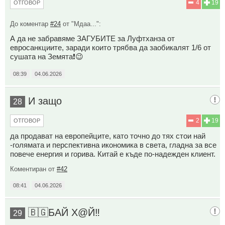
4
19
ОТГОВОР
До коментар
#24
от "Мдаа...":
А да не забравяме ЗАГУБИТЕ за Луфтханза от
евросанкциите, заради които трябва да заобикалят 1/6 от
сушата на Земята❗😉
08:39
04.06.2026
И защо
28
2
19
ОТГОВОР
да продават на европейците, като точно до тях стои най
-голямата и перспективна икономика в света, гладна за все
повече енергия и горива. Китай е къде по-надежден клиент.
Коментиран от
#42
08:41
04.06.2026
🇧🇬БАЙ Х@Й‼️
29