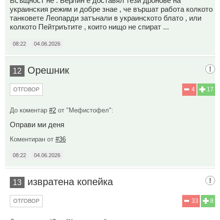
Всъщност не : Берлин е доставял тези дронове на
украинския режим и добре знае , че вършат работа колкото
танковете Леопарди затънали в украинското блато , или
колкото Пейтриътите , които нищо не спират ...
08:22
04.06.2026
Орешник
12
4
17
ОТГОВОР
До коментар
#2
от "Мефиcтoфeл":
Оправи ми деня
Коментиран от
#36
08:22
04.06.2026
извратена копейка
13
33
8
ОТГОВОР