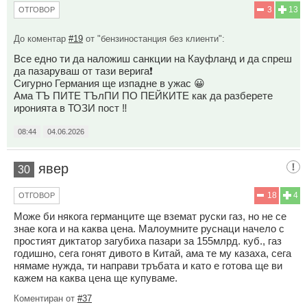
3
13
ОТГОВОР
До коментар
#19
от "бензиностанция без клиенти":
Все едно ти да наложиш санкции на Кауфланд и да спреш
да пазаруваш от тази верига❗
Сигурно Германия ще изпадне в ужас 😀
Ама ТЪ ПИТЕ ТЪлПИ ПО ПЕЙКИТЕ как да разберете
иронията в ТОЗИ пост ‼️
08:44
04.06.2026
явер
30
18
4
ОТГОВОР
Може би някога германците ще вземат руски газ, но не се
знае кога и на каква цена. Малоумните руснаци начело с
простият диктатор загубиха пазари за 155млрд. куб., газ
годишно, сега гонят дивото в Китай, ама те му казаха, сега
нямаме нужда, ти направи тръбата и като е готова ще ви
кажем на каква цена ще купуваме.
Коментиран от
#37