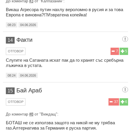
До коментар
#3
от "Kaлпазанин":
Викаш Агресора путин нахлу вероломно в русия и за това
Европа е виновна?!?Извратена копейка!
08:23
04.06.2026
Факти
14
7
5
ОТГОВОР
Слугите на Сатаната искат пак да го хранят със сребърна
лъжичка в устата.
08:24
04.06.2026
Бай Араб
15
37
6
ОТГОВОР
До коментар
#8
от "Виждащ":
БОТАШ не се използва защото на никой не му трябва
газ.Алтернатива за Германия е руска партия.