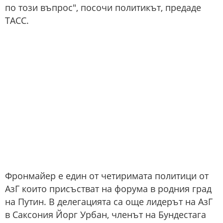
по този въпрос", посочи политикът, предаде
ТАСС.
Фронмайер е един от четиримата политици от
AзГ които присъстват на форума в родния град
на Путин. В делегацията са още лидерът на AзГ
в Саксония Йорг Урбан, членът на Бундестага