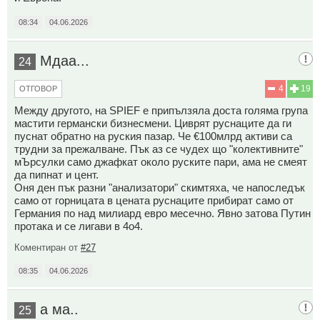
08:34
04.06.2026
Мдаа...
24
4
19
ОТГОВОР
Между другото, на SPIEF е припълзяла доста голяма група
мастити германски бизнесмени. Циврят руснаците да ги
пуснат обратно на руския пазар. Че €100млрд активи са
трудни за прежалване. Пък аз се чудех що "колективните"
мЪрсулки само джафкат около руските пари, ама не смеят
да пипнат и цент.
Оня ден пък разни "анализатори" скимтяха, че напоследък
само от горницата в цената руснаците прибират само от
Германия по над милиард евро месечно. Явно затова Путин
протака и се лигави в 4о4.
Коментиран от
#27
08:35
04.06.2026
а ма..
25