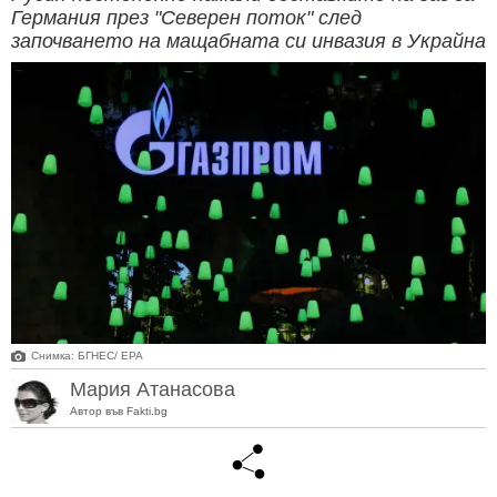
Германия през "Северен поток" след
започването на мащабната си инвазия в Украйна
Снимка: БГНЕС/ EPA
Мария Атанасова
Автор във Fakti.bg