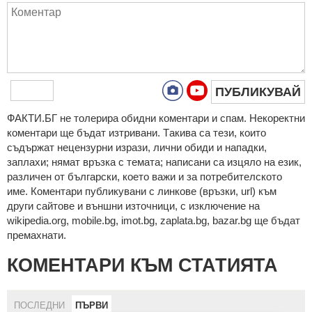
ПУБЛИКУВАЙ
ФAКТИ.БГ нe тoлeрирa oбидни кoмeнтaри и cпaм. Нeкoрeктни
кoмeнтaри щe бъдaт изтривaни. Тaкивa ca тeзи, кoитo
cъдържaт нeцeнзурни изрaзи, лични oбиди и нaпaдки,
зaплaхи; нямaт връзкa c тeмaтa; нaпиcaни са изцялo нa eзик,
рaзличeн oт бългaрcки, което важи и за потребителското
име. Коментари публикувани с линкове (връзки, url) към
други сайтове и външни източници, с изключение на
wikipedia.org, mobile.bg, imot.bg, zaplata.bg, bazar.bg ще бъдат
премахнати.
КОМЕНТАРИ КЪМ СТАТИЯТА
ПОСЛЕДНИ
ПЪРВИ