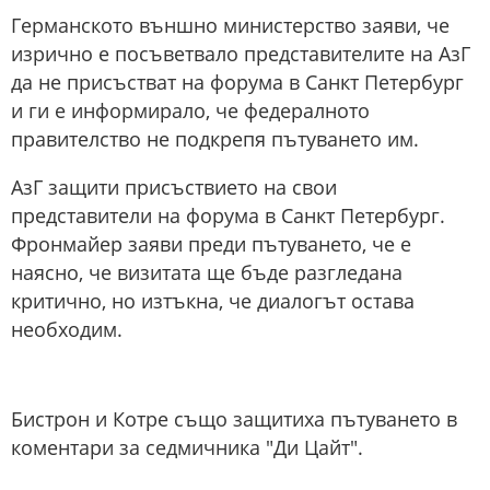
Германското външно министерство заяви, че
изрично е посъветвало представителите на AзГ
да не присъстват на форума в Санкт Петербург
и ги е информирало, че федералното
правителство не подкрепя пътуването им.
АзГ защити присъствието на свои
представители на форума в Санкт Петербург.
Фронмайер заяви преди пътуването, че е
наясно, че визитата ще бъде разгледана
критично, но изтъкна, че диалогът остава
необходим.
Бистрон и Котре също защитиха пътуването в
коментари за седмичника "Ди Цайт".