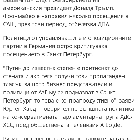
американския президент Доналд Тръмп.
Фронмайер е направил няколко посещения в
САЩ през този период, отбелязва ДПА.
Политици от управляващите и опозиционните
партии в Германия остро критикуваха
посещението в Санкт Петербург.
"Путин до известна степен е притиснат до
стената и ако сега получи този пропаганден
тласък, защото бизнес представители и
политици от AзГ му се подмазват в Санкт
Петербург, то това е контрапродуктивно", заяви
Юрген Хардт, говорител по външната политика
на консервативната парламентарна група ХДС/
ХСС, пред обществената телевизия A Ер Де.
Русия постепенно намали доставките на газ за