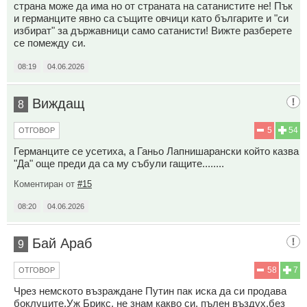
страна може да има но от страната на сатанистите не! Пък
и германците явно са същите овчици като българите и "си
избират" за държавници само сатанисти! Вижте разберете
се помежду си.
08:19
04.06.2026
Виждащ
8
5
54
ОТГОВОР
Германците се усетиха, а Ганьо Лапнишарански който казва
"Да" още преди да са му събули гащите........
Коментиран от
#15
08:20
04.06.2026
Бай Араб
9
58
7
ОТГОВОР
Чрез немското възраждане Путин пак иска да си продава
боклуците.Уж Брикс, не знам какво си, пълен въздух,без