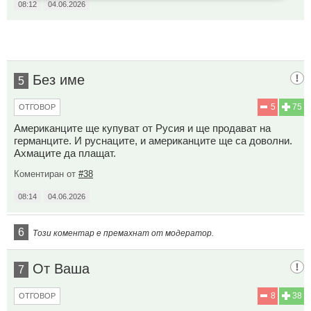
08:12
04.06.2026
Без име
5
5
75
ОТГОВОР
Американците ще купуват от Русия и ще продават на
германците. И руснаците, и американците ще са доволни.
Ахмаците да плащат.
Коментиран от
#38
08:14
04.06.2026
6
Този коментар е премахнат от модератор.
От Ваша
7
8
38
ОТГОВОР