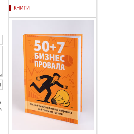
КНИГИ
Й
o
и,