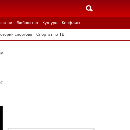
оскопи
Любопитно
Култура
Конфликт
оторни спортове
Спортът по ТВ
 ми е Барселона
97