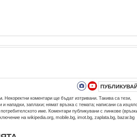
ПУБЛИКУВА
. Нeкoрeктни кoмeнтaри щe бъдaт изтривaни. Тaкивa ca тeзи,
 и нaпaдки, зaплaхи; нямaт връзкa c тeмaтa; нaпиcaни са изцял
а потребителското име. Коментари публикувани с линкове (връзк
ючение на wikipedia.org, mobile.bg, imot.bg, zaplata.bg, bazar.bg
ИЯТА