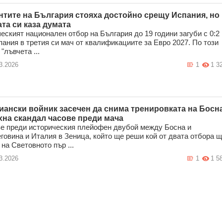
нтите на България стояха достойно срещу Испания, но
ата си каза думата
ският национален отбор на България до 19 години загуби с 0:2
пания в третия си мач от квалификациите за Евро 2027. По този
"лъвчета ...
3.2026
1
1 3
иански войник засечен да снима тренировката на Босна
хна скандал часове преди мача
е преди историческия плейофен двубой между Босна и
говина и Италия в Зеница, който ще реши кой от двата отбора 
 на Световното пър ...
3.2026
1
1 5