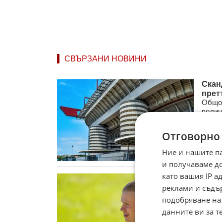
СВЪРЗАНИ НОВИНИ
Скан
прет
Общо 
полиц
компа
Отговорно
31.0
Ние и нашите п
и получаваме д
като вашия IP 
Хола
реклами и съдъ
400 
Ерлин
подобряване на
рядка
данните ви за т
от ...