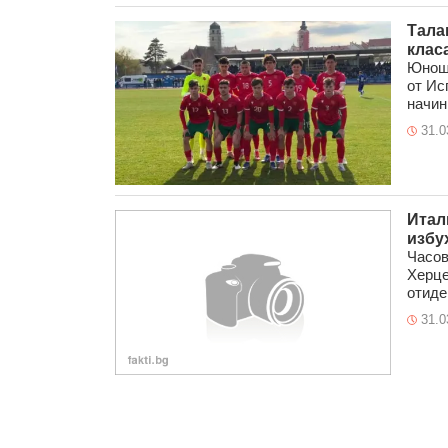
Тала
клас
Юноше
от Ис
начин 
31.0
Итал
избу
Часов
Херце
отиде
31.0