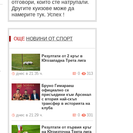
отговори, които сте натрупали.
Другите куизове може да
намерите тук. Успех !
ОЩЕ
НОВИНИ ОТ СПОРТ
Резултати от 2 кръг в
Югозападна Трета лига
т
днес в 21:35 ч.
0
313
Бруно Гимараеш
официално се
присъедини към Арсенал
с втория най-скъп
трансфер в историята на
клуба
днес в 21:29 ч.
0
331
Резултати от първия кръг
на Югоизточна Трета лига