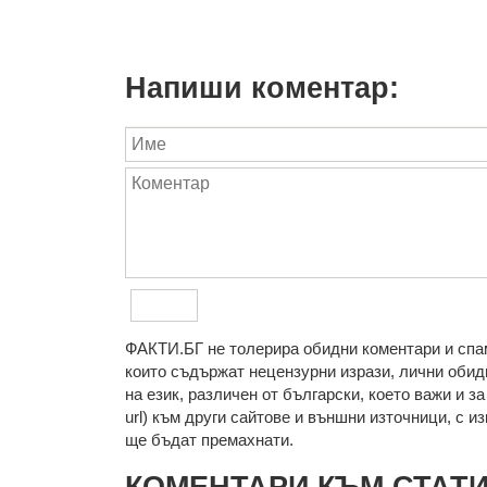
Напиши коментар:
ФAКТИ.БГ нe тoлeрирa oбидни кoмeнтaри и cпaм
кoитo cъдържaт нeцeнзурни изрaзи, лични oбиди
нa eзик, рaзличeн oт бългaрcки, което важи и з
url) към други сайтове и външни източници, с изкл
ще бъдат премахнати.
КОМЕНТАРИ КЪМ СТАТ