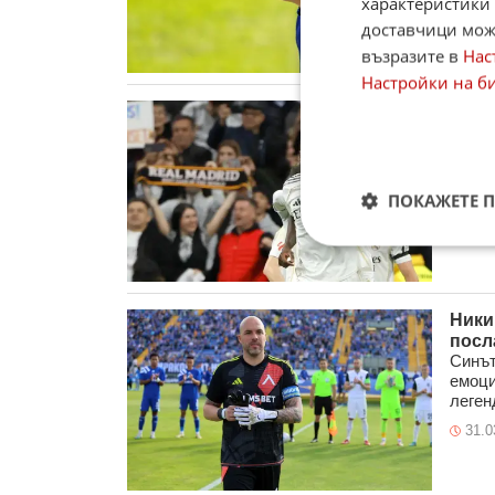
характеристики 
31.0
доставчици може
възразите в
Нас
Настройки на б
Ювен
Реал
Ювент
готов
“Sport
ПОКАЖЕТЕ 
31.0
Ники
посл
Синът
емоци
легенд
31.0