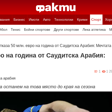
вания
Бизнес
Имоти
Авто
Технологии
Крими
Спорт
Хор
йбол
Тенис
Бойни спортове
Други спортове
Лека атлетика
М
каза 50 млн. евро на година от Саудитска Арабия: Мечтата
о на година от Саудитска Арабия:
1
1 2
а арабия
да останем на това място до края на сезона