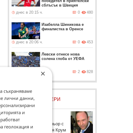
победител в приятелски
сблъсък в Швеция
днес в 20:15 ч.
0
480
Изабелла Шиникова е
финалистка в Оренсе
днес в 20:06 ч.
0
453
Левски отнесе нова
солена глоба от УЕФА
×
днес в 19:37 ч.
2
828
43
да съхраняваме
ме лични данни,
ЛОВЦИ НА БИСЕРИ
персонализирани
диторията и
Тити Папазов
работват
ия
Баскетболният треньор с
за геолокация и
въпрос към водещия Крум