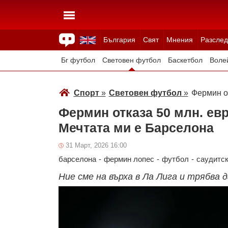
България
Свят
Мнения
Разслед
Здраве
Времето
Анкети
Вицове
Куизове
Бг футбол
Световен футбол
Баскетбол
Воле
Зимни спортове
Спорт
»
Световен футбол
»
Фермин от
Фермин отказа 50 млн. евр
Мечтата ми е Барселона
31 Март, 2026 16:00
барселона
-
фермин лопес
-
футбол
-
саудитск
Ние сме на върха в Ла Лига и трябва 