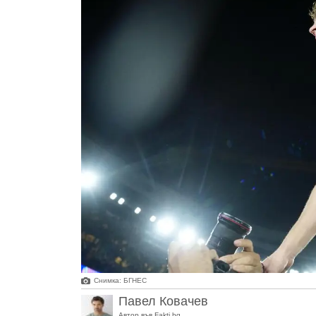
Снимка: БГНЕС
Павел Ковачев
Автор във Fakti.bg