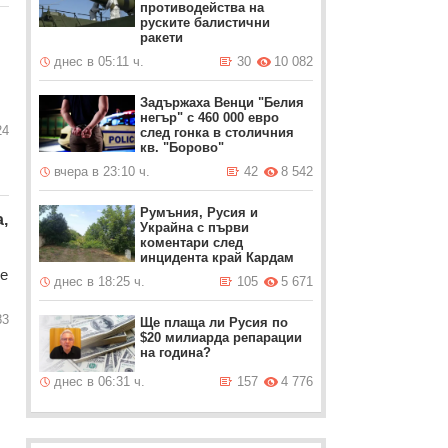
противодейства на
руските балистични
ракети
днес в 05:11 ч.
30
10 082
Задържаха Венци "Белия
негър" с 460 000 евро
24
след гонка в столичния
кв. "Борово"
вчера в 23:10 ч.
42
8 542
Румъния, Русия и
,
Украйна с първи
коментари след
инцидента край Кардам
ще
днес в 18:25 ч.
105
5 671
83
Ще плаща ли Русия по
$20 милиарда репарации
на година?
днес в 06:31 ч.
157
4 776