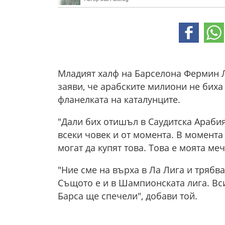
Младият халф на Барселона Фермин 
заяви, че арабските милиони не биха
фланелката на каталунците.
"Дали бих отишъл в Саудитска Арабия
всеки човек и от момента. В момента 
могат да купят това. Това е моята ме
"Ние сме на върха в Ла Лига и трябва
Същото е и в Шампионската лига. Вси
Барса ще спечели", добави той.