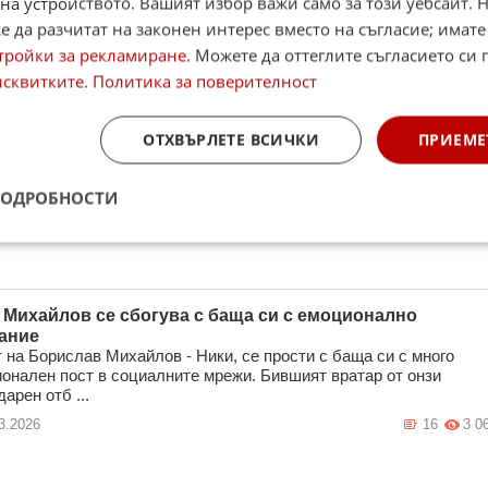
на устройството. Вашият избор важи само за този уебсайт. 
3.2026
8
2 0
 да разчитат на законен интерес вместо на съгласие; имате
тройки за рекламиране
. Можете да оттеглите съгласието си 
исквитките
.
Политика за поверителност
тус пуска Бремер на пазара, набелязан е защитник на
 за негов заместник
ОТХВЪРЛЕТЕ ВСИЧКИ
ПРИЕМЕ
ус е изправен пред сериозни финансови предизвикателства и е
 да се раздели с играчи, смятани досега за незаменими, пише
 Medi ...
ПОДРОБНОСТИ
3.2026
1
1 6
 Михайлов се сбогува с баща си с емоционално
ание
 на Борислав Михайлов - Ники, се прости с баща си с много
онален пост в социалните мрежи. Бившият вратар от онзи
арен отб ...
3.2026
16
3 0