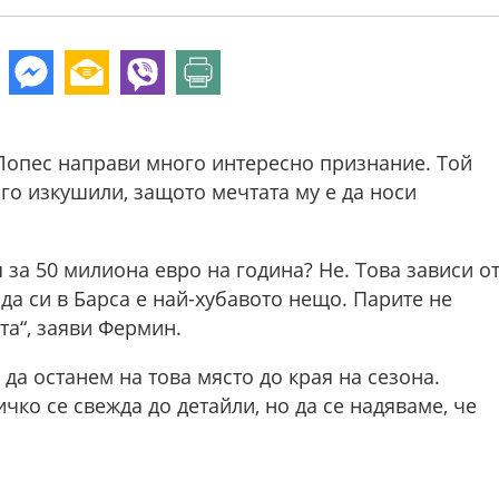
Лопес направи много интересно признание. Той
 го изкушили, защото мечтата му е да носи
 за 50 милиона евро на година? Не. Това зависи о
да си в Барса е най-хубавото нещо. Парите не
чта“, заяви Фермин.
 да останем на това място до края на сезона.
чко се свежда до детайли, но да се надяваме, че