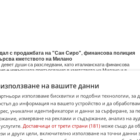
дал с продажбата на "Сан Сиро", финансова полиция
ърсва кметството на Милано
девет души са разследвани, като италианската финансова
ия е извършила претърсвания в кметството на Милано и в
ния, собственост на Ин ...
 използване на вашите данни
3.2026
1
1 6
артньори използваме бисквитки и подобни технологии, за 
остъп до информация на вашето устройство и да обработва
адрес, уникални идентификатори и данни за сърфиране, за 
нд добави към колекцията си специален Мерцедес за
ржание, измерване на реклами и съдържание, анализ на ау
хиляди евро
г Холанд обогати внушителната си колекция от автомобили с
 услугите.
Доставчици от трети страни (181)
може също да об
 “Mercedes-Maybach S-Class Virgil Abloh”, ултра лимитирана сер
ези и други цели, включително използване на точни данни 