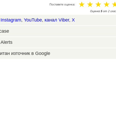
☆
☆
☆
☆
Поставете оценка:
Оценка
5
от
2
глас
,
Instagram
,
YouTube
,
канал Viber
,
X
case
Alerts
итан източник в Google