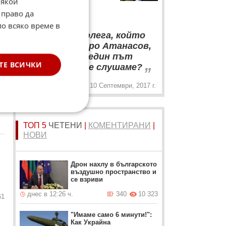
Някои
Савов по адрес на
86
 право да
колегата му.
по всяко време в
“
Този твой колега, който
идва тука - Жоро Атанасов,
който се къпе един път
„
ТЕ ВСИЧКИ
седмично ли ще слушаме?
10 Септември, 2017 г.
09
ТОП 5
ЧЕТЕНИ
|
КОМЕНТИРАНИ
|
НОВИ
Дрон нахлу в българското
въздушно пространство и
се взриви
днес в 12:26 ч.
340
10 323
61
"Имаме само 6 минути!":
Как Украйна