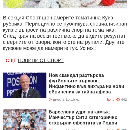
В секция Спорт ще намерите тематична Куиз
рубрика. Периодично се публикува специализиран
куиз с въпроси на различна спортна тематика.
След края на всеки тест може да видите резултат
с верните отговори, които сте натрупали. Другите
куизове може да намерите тук. Успех !
ОЩЕ
НОВИНИ ОТ СПОРТ
Нов скандал разтърсва
футболните върхове:
Инфантино във вихъра на нови
обвинения за тайна афера
днес в 15:16 ч.
3
442
Барселона удря на камък:
Манчестър Сити категорично
отхвърли офертата за Родри