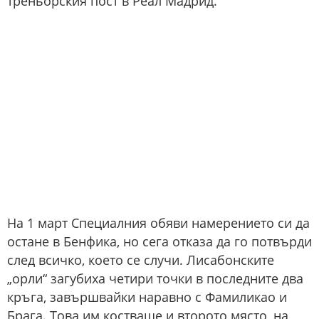
треньорския пост в Реал Мадрид.
На 1 март Специалния обяви намерението си да
остане в Бенфика, но сега отказа да го потвърди
след всичко, което се случи. Лисабонските
„орли“ загубиха четири точки в последните два
кръга, завършвайки наравно с Фамиликао и
Брага. Това им костваше и второто място, на