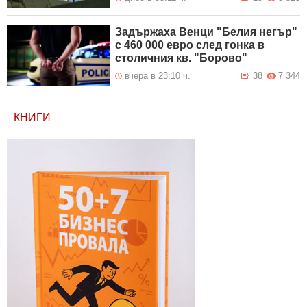
Задържаха Венци "Белия негър"
с 460 000 евро след гонка в
столичния кв. "Борово"
вчера в 23:10 ч.
38
7 344
КНИГИ