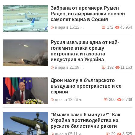
Забрана от премиера Румен
Радев, но американски военен
самолет кацна в София
вчера в 16:12 ч.
172
45 954
Русия извърши една от най-
големите атаки срещу
петролната и газовата
индустрия на Украйна
вчера в 21:39 ч.
192
11 163
Дрон нахлу в българското
въздушно пространство и се
взриви
днес в 12:26 ч.
300
8 739
"Имаме само 6 минути!": Как
Украйна противодейства на
руските балистични ракети
днес в 05:11 ч.
29
8 525