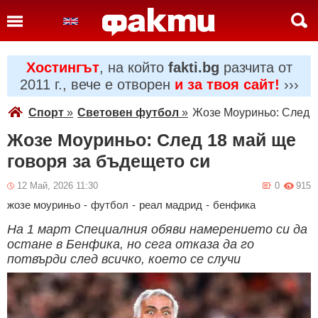
Хостингът
, на който
fakti.bg
разчита от
2011 г., вече е отворен
и за твоя сайт!
›››
Спорт
»
Световен футбол
»
Жозе Моуриньо: След 1
Жозе Моуриньо: След 18 май ще
говоря за бъдещето си
12 Май, 2026 11:30
0
915
жозе моуриньо
-
футбол
-
реал мадрид
-
бенфика
На 1 март Специалния обяви намерението си да
остане в Бенфика, но сега отказа да го
потвърди след всичко, което се случи