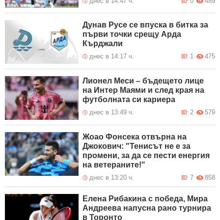
днес в 14:47 ч.
0
489
Дунав Русе се впуска в битка за
първи точки срещу Арда
Кърджали
днес в 14:17 ч.
1
475
Лионел Меси – бъдещето лице
на Интер Маями и след края на
футболната си кариера
днес в 13:49 ч.
2
579
Жоао Фонсека отвърна на
Джокович: "Тенисът не е за
промени, за да се пести енергия
на ветераните!"
днес в 13:20 ч.
7
858
Елена Рибакина с победа, Мира
Андреева напусна рано турнира
в Торонто