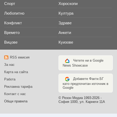
Спорт
Хороскопи
Любопитно
Култура
Конфликт
Здраве
Времето
Анкети
Вицове
Куизове
RSS емисия
Четете ни в Google
За нас
News Showcase
Карта на сайта
Добавете Факти.БГ
Работа
като предпочитан източник в
Рекламна тарифа
Google
Контакт с нас
© Резон Медиа 1993-2026 -
Общи правила
София 1000, ул. Карнеги 11А