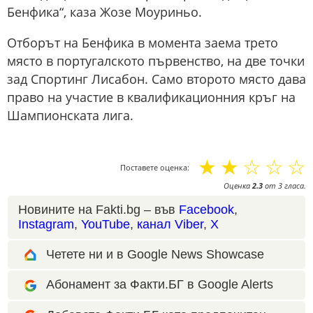
Бенфика“, каза Жозе Моуриньо.
Отборът на Бенфика в момента заема трето
място в португалското първенство, на две точки
зад Спортинг Лисабон. Само второто място дава
право на участие в квалификационния кръг на
Шампионската лига.
☆
☆
☆
☆
☆
Поставете оценка:
Оценка
2.3
от
3
гласа.
Новините на Fakti.bg – във
Facebook
,
Instagram
,
YouTube
,
канал Viber
,
X
Четете ни и в Google News Showcase
Абонамент за Факти.БГ в Google Alerts