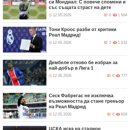
си Мондиал: С повече спомени и
със същата страст на дете
12.05.2026
0
1 504
Тони Кроос разби от критики
Реал Мадрид!
12.05.2026
2
1 532
Дембеле отново бе избран за
най-добър в Лига 1
12.05.2026
0
777
Сеск Фабрегас не изключва
възможността да стане треньор
на Реал Мадрид
12.05.2026
0
918
ЦСКА иска на стадион