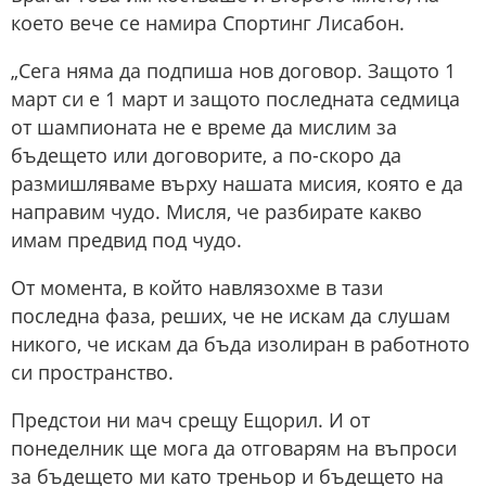
което вече се намира Спортинг Лисабон.
„Сега няма да подпиша нов договор. Защото 1
март си е 1 март и защото последната седмица
от шампионата не е време да мислим за
бъдещето или договорите, а по-скоро да
размишляваме върху нашата мисия, която е да
направим чудо. Мисля, че разбирате какво
имам предвид под чудо.
От момента, в който навлязохме в тази
последна фаза, реших, че не искам да слушам
никого, че искам да бъда изолиран в работното
си пространство.
Предстои ни мач срещу Ещорил. И от
понеделник ще мога да отговарям на въпроси
за бъдещето ми като треньор и бъдещето на