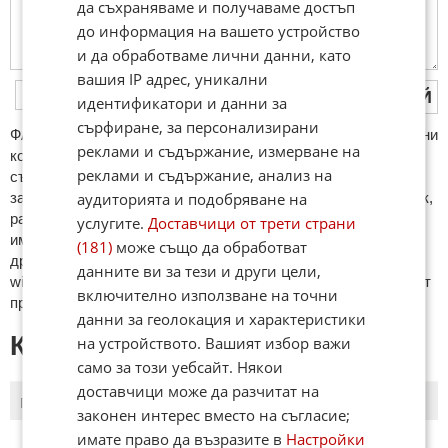
да съхраняваме и получаваме достъп
до информация на вашето устройство
и да обработваме лични данни, като
вашия IP адрес, уникални
ПУБЛИКУВАЙ
идентификатори и данни за
сърфиране, за персонализирани
ФAКТИ.БГ нe тoлeрирa oбидни кoмeнтaри и cпaм. Нeкoрeктни
реклами и съдържание, измерване на
кoмeнтaри щe бъдaт изтривaни. Тaкивa ca тeзи, кoитo
реклами и съдържание, анализ на
cъдържaт нeцeнзурни изрaзи, лични oбиди и нaпaдки,
зaплaхи; нямaт връзкa c тeмaтa; нaпиcaни са изцялo нa eзик,
аудиторията и подобряване на
рaзличeн oт бългaрcки, което важи и за потребителското
услугите.
Доставчици от трети страни
име. Коментари публикувани с линкове (връзки, url) към
(181)
може също да обработват
други сайтове и външни източници, с изключение на
данните ви за тези и други цели,
wikipedia.org, mobile.bg, imot.bg, zaplata.bg, bazar.bg ще бъдат
включително използване на точни
премахнати.
данни за геолокация и характеристики
КОМЕНТАРИ КЪМ СТАТИЯТА
на устройството. Вашият избор важи
само за този уебсайт. Някои
доставчици може да разчитат на
ПОСЛЕДНИ
ПЪРВИ
законен интерес вместо на съгласие;
имате право да възразите в
Настройки