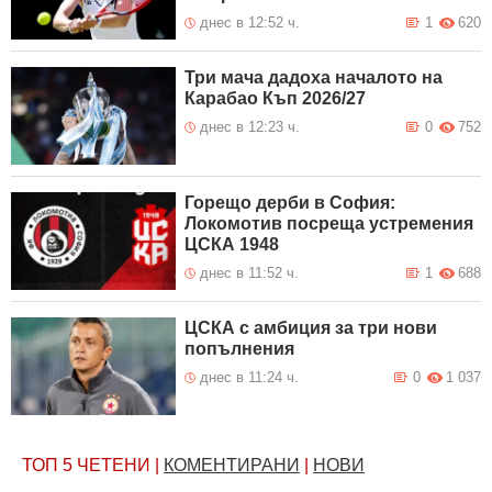
днес в 12:52 ч.
1
620
Три мача дадоха началото на
Карабао Къп 2026/27
днес в 12:23 ч.
0
752
Горещо дерби в София:
Локомотив посреща устремения
ЦСКА 1948
днес в 11:52 ч.
1
688
ЦСКА с амбиция за три нови
попълнения
днес в 11:24 ч.
0
1 037
ТОП 5
ЧЕТЕНИ
|
КОМЕНТИРАНИ
|
НОВИ