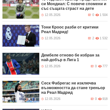
си Мондиал: С повече спомени и
със същата страст на дете
12.05.2026
0
1 504
Тони Кроос разби от критики
Реал Мадрид!
12.05.2026
2
1 532
Дембеле отново бе избран за
най-добър в Лига 1
12.05.2026
0
777
Сеск Фабрегас не изключва
възможността да стане треньор
на Реал Мадрид
12.05.2026
0
918