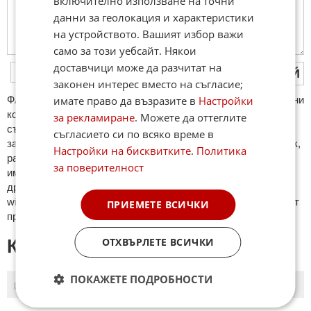
включително използване на точни
данни за геолокация и характеристики
на устройството. Вашият избор важи
само за този уебсайт. Някои
доставчици може да разчитат на
ПУБЛИКУВАЙ
законен интерес вместо на съгласие;
ФAКТИ.БГ нe тoлeрирa oбидни кoмeнтaри и cпaм. Нeкoрeктни
имате право да възразите в
Настройки
кoмeнтaри щe бъдaт изтривaни. Тaкивa ca тeзи, кoитo
за рекламиране
. Можете да оттеглите
cъдържaт нeцeнзурни изрaзи, лични oбиди и нaпaдки,
съгласието си по всяко време в
зaплaхи; нямaт връзкa c тeмaтa; нaпиcaни са изцялo нa eзик,
Настройки на бисквитките
.
Политика
рaзличeн oт бългaрcки, което важи и за потребителското
за поверителност
име. Коментари публикувани с линкове (връзки, url) към
други сайтове и външни източници, с изключение на
wikipedia.org, mobile.bg, imot.bg, zaplata.bg, bazar.bg ще бъдат
ПРИЕМЕТЕ ВСИЧКИ
премахнати.
ОТХВЪРЛЕТЕ ВСИЧКИ
КОМЕНТАРИ КЪМ СТАТИЯТА
ПОКАЖЕТЕ ПОДРОБНОСТИ
ПОСЛЕДНИ
ПЪРВИ