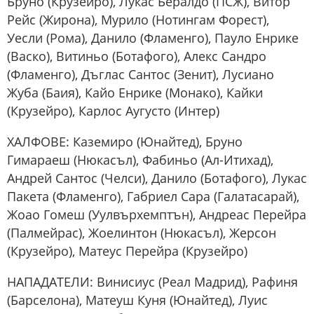
Бруно (Крузейро), Лукас Бералдо (ПСЖ), Витор
Рейс (Жирона), Мурило (Нотингам Форест),
Уесли (Рома), Данило (Фламенго), Пауло Енрике
(Васко), Витиньо (Ботафого), Алекс Сандро
(Фламенго), Дъглас Сантос (Зенит), Лусиано
Жуба (Баия), Кайо Енрике (Монако), Кайки
(Крузейро), Карлос Аугусто (Интер)
ХАЛФОВЕ: Каземиро (Юнайтед), Бруно
Гимараеш (Нюкасъл), Фабиньо (Ал-Итихад),
Андрей Сантос (Челси), Данило (Ботафого), Лукас
Пакета (Фламенго), Габриел Сара (Галатасарай),
Жоао Гомеш (Уулвърхемптън), Андреас Перейра
(Палмейрас), Жоелинтон (Нюкасъл), Жерсон
(Крузейро), Матеус Перейра (Крузейро)
НАПАДАТЕЛИ: Винисиус (Реал Мадрид), Рафиня
(Барселона), Матеуш Куня (Юнайтед), Луис