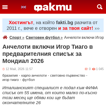
Хостингът
, на който
fakti.bg
разчита от
2011 г., вече е отворен
и за твоя сайт!
›››
Спорт
»
Световен футбол
»
Анчелоти включи Игор 
Анчелоти включи Игор Тиаго в
предварителния списък за
Мондиал 2026
12 Май, 2026 11:57
0
1 045
бразилия
-
карло анчелоти
-
световно първенство
-
игор тиаго
-
футбол
Италианският специалист е подал към ФИФА
списък от 55 имена, от които малко по-късно
този месец ще обяви кои ще бъдат
окончателните 26