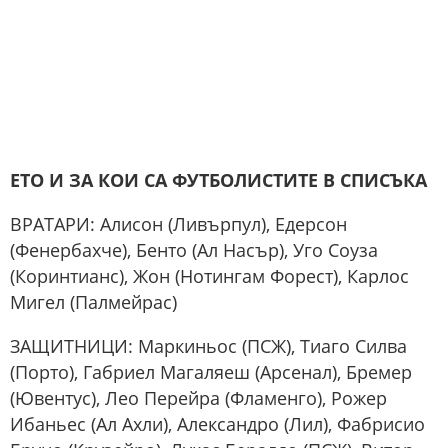
ЕТО И ЗА КОИ СА ФУТБОЛИСТИТЕ В СПИСЪКА
ВРАТАРИ: Алисон (Ливърпул), Едерсон
(Фенербахче), Бенто (Ал Насър), Уго Соуза
(Коринтианс), Жон (Нотингам Форест), Карлос
Мигел (Палмейрас)
ЗАЩИТНИЦИ: Маркиньос (ПСЖ), Тиаго Силва
(Порто), Габриел Магаляеш (Арсенал), Бремер
(Ювентус), Лео Перейра (Фламенго), Рожер
Ибаньес (Ал Ахли), Александро (Лил), Фабрисио