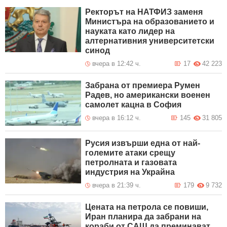
Ректорът на НАТФИЗ заменя
Министъра на образованието и
науката като лидер на
алтернативния университетски
синод
вчера в 12:42 ч.
17
42 223
Забрана от премиера Румен
Радев, но американски военен
самолет кацна в София
вчера в 16:12 ч.
145
31 805
Русия извърши една от най-
големите атаки срещу
петролната и газовата
индустрия на Украйна
вчера в 21:39 ч.
179
9 732
Цената на петрола се повиши,
Иран планира да забрани на
кораби от САЩ да преминават