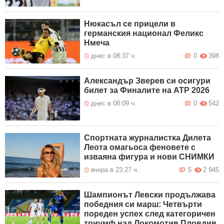
Нюкасъл се прицели в
германския национал Феликс
Нмеча
днес в 08:37 ч.
0
398
Александър Зверев си осигури
билет за Финалите на ATP 2026
днес в 08:09 ч.
0
542
Спортната журналистка Дилета
Леота омагьоса феновете с
изваяна фигура и нови СНИМКИ
вчера в 23:27 ч.
5
2 945
Шампионът Левски продължава
победния си марш: Четвърти
пореден успех след категоричен
триумф над Локомотив Пловдив