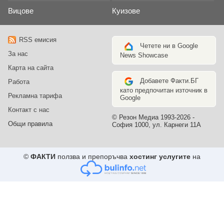
Вицове
Куизове
RSS емисия
Четете ни в Google
За нас
News Showcase
Карта на сайта
Добавете Факти.БГ
Работа
като предпочитан източник в
Рекламна тарифа
Google
Контакт с нас
© Резон Медиа 1993-2026 -
Общи правила
София 1000, ул. Карнеги 11А
©
ФАКТИ
ползва и препоръчва
хостинг услугите
на