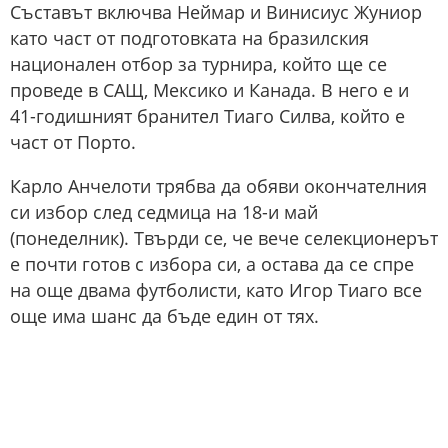
Съставът включва Неймар и Винисиус Жуниор
като част от подготовката на бразилския
национален отбор за турнира, който ще се
проведе в САЩ, Мексико и Канада. В него е и
41-годишният бранител Тиаго Силва, който е
част от Порто.
Карло Анчелоти трябва да обяви окончателния
си избор след седмица на 18-и май
(понеделник). Твърди се, че вече селекционерът
е почти готов с избора си, а остава да се спре
на още двама футболисти, като Игор Тиаго все
още има шанс да бъде един от тях.