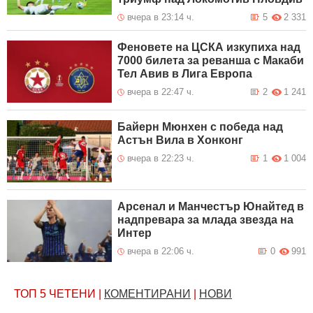
вчера в 23:14 ч.
5
2 331
Феновете на ЦСКА изкупиха над
7000 билета за реванша с Макаби
Тел Авив в Лига Европа
вчера в 22:47 ч.
2
1 241
Байерн Мюнхен с победа над
Астън Вила в Хонконг
вчера в 22:23 ч.
1
1 004
Арсенал и Манчестър Юнайтед в
надпревара за млада звезда на
Интер
вчера в 22:06 ч.
0
991
ТОП 5
ЧЕТЕНИ
|
КОМЕНТИРАНИ
|
НОВИ