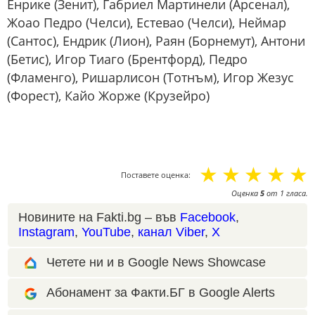
Енрике (Зенит), Габриел Мартинели (Арсенал),
Жоао Педро (Челси), Естевао (Челси), Неймар
(Сантос), Ендрик (Лион), Раян (Борнемут), Антони
(Бетис), Игор Тиаго (Брентфорд), Педро
(Фламенго), Ришарлисон (Тотнъм), Игор Жезус
(Форест), Кайо Жорже (Крузейро)
☆
☆
☆
☆
☆
Поставете оценка:
Оценка
5
от
1
гласа.
Новините на Fakti.bg – във
Facebook
,
Instagram
,
YouTube
,
канал Viber
,
X
Четете ни и в Google News Showcase
Абонамент за Факти.БГ в Google Alerts