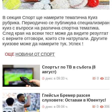
В секция Спорт ще намерите тематична Куиз
рубрика. Периодично се публикува специализиран
куиз с въпроси на различна спортна тематика.
След края на всеки тест може да видите резултат
с верните отговори, които сте натрупали. Другите
куизове може да намерите тук. Успех !
ОЩЕ
НОВИНИ ОТ СПОРТ
Спортът по ТВ в събота (8
август)
днес в 09:33 ч.
0
112
Глейсън Бремер разсея
слуховете: Оставам в Ювентус!
днес в 09:04 ч.
0
306