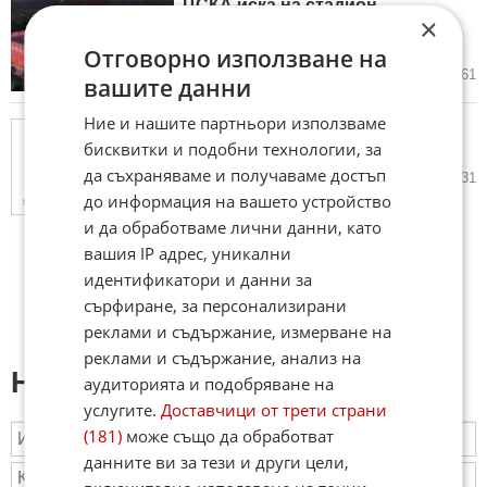
ЦСКА иска на стадион
×
„Българска армия“ още в
първия евромач!
Отговорно използване на
12.05.2026
18
1 861
вашите данни
Ние и нашите партньори използваме
Капитанът на Левски и
бисквитки и подобни технологии, за
половинката му чакат дете
да съхраняваме и получаваме достъп
12.05.2026
7
1 631
до информация на вашето устройство
и да обработваме лични данни, като
вашия IP адрес, уникални
идентификатори и данни за
сърфиране, за персонализирани
реклами и съдържание, измерване на
реклами и съдържание, анализ на
Напиши коментар:
аудиторията и подобряване на
услугите.
Доставчици от трети страни
(181)
може също да обработват
данните ви за тези и други цели,