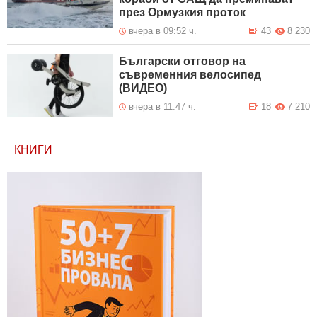
през Ормузкия проток
вчера в 09:52 ч.
43
8 230
Български отговор на
съвременния велосипед
(ВИДЕО)
вчера в 11:47 ч.
18
7 210
КНИГИ