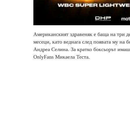
Американският здравеняк е баща на три д
месеци, като веднага след появата му на б
Андреа Селина. За кратко боксьорът имаше
OnlyFans Микаела Теста.