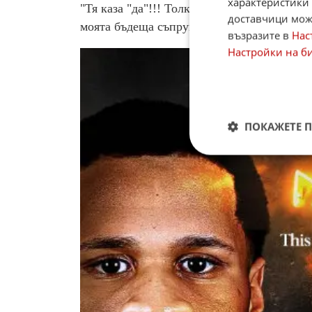
характеристики 
"Тя каза "да"!!! Толкова съм щастлив и мо
доставчици може
моята бъдеща съпруга, много сме щастливи
възразите в
Нас
Настройки на б
ПОКАЖЕТЕ 