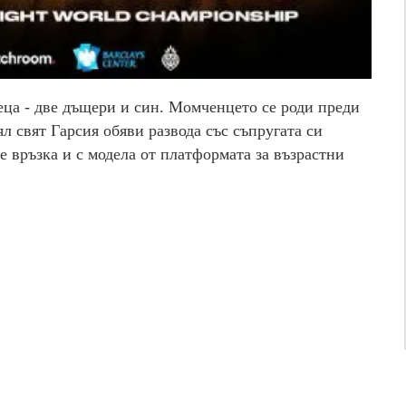
еца - две дъщери и син. Момченцето се роди преди
ял свят Гарсия обяви развода със съпругата си
 връзка и с модела от платформата за възрастни