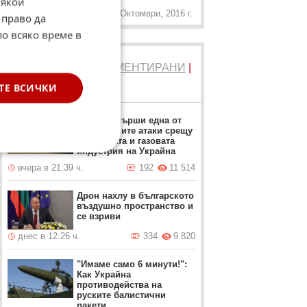
Някои
8 Октомври, 2016 г.
 право да
по всяко време в
ТОП 5
ЧЕТЕНИ
|
КОМЕНТИРАНИ
|
НОВИ
ТЕ ВСИЧКИ
Русия извърши една от
най-големите атаки срещу
петролната и газовата
индустрия на Украйна
вчера в 21:39 ч.
192
11 514
Дрон нахлу в българското
въздушно пространство и
се взриви
днес в 12:26 ч.
334
9 820
"Имаме само 6 минути!":
Как Украйна
противодейства на
руските балистични
ракети