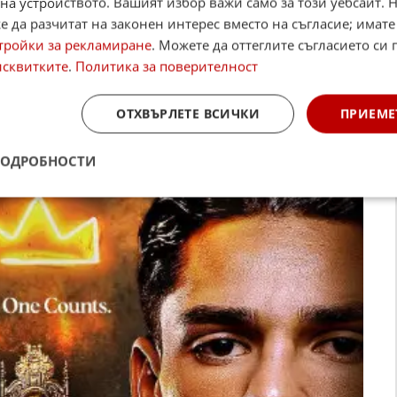
на устройството. Вашият избор важи само за този уебсайт. 
тивиран да вляза в битката с Девин Хейни. Тя е
 да разчитат на законен интерес вместо на съгласие; имате
", написа Гарсия.
тройки за рекламиране
. Можете да оттеглите съгласието си 
исквитките
.
Политика за поверителност
ОТХВЪРЛЕТЕ ВСИЧКИ
ПРИЕМЕ
ПОДРОБНОСТИ