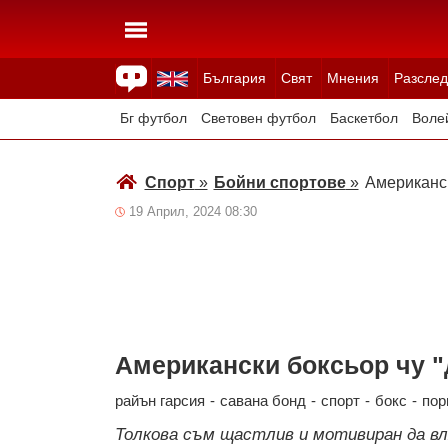
България
Свят
Мнения
Разслед
Здраве
Времето
Анкети
Вицове
Куизове
Бг футбол
Световен футбол
Баскетбол
Воле
Зимни спортове
Спорт
»
Бойни спортове
»
Aмериканск
19 Април, 2024 08:30
Aмерикански боксьор чу "
райън гарсия
-
савана бонд
-
спорт
-
бокс
-
пор
Толкова съм щастлив и мотивиран да вл