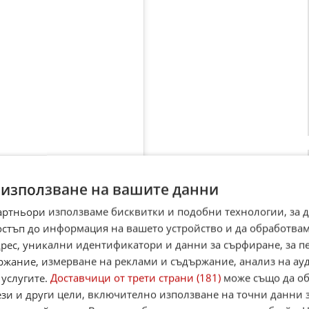
 използване на вашите данни
артньори използваме бисквитки и подобни технологии, за 
остъп до информация на вашето устройство и да обработва
адрес, уникални идентификатори и данни за сърфиране, за 
ржание, измерване на реклами и съдържание, анализ на ау
nd (@thesavannahbond)
 услугите.
Доставчици от трети страни (181)
може също да об
ези и други цели, включително използване на точни данни 