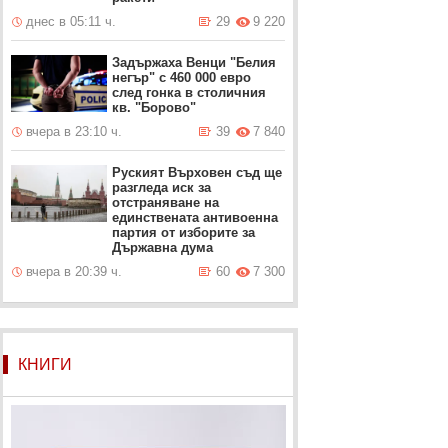
днес в 05:11 ч.
29
9 220
Задържаха Венци "Белия
негър" с 460 000 евро
след гонка в столичния
кв. "Борово"
вчера в 23:10 ч.
39
7 840
Руският Върховен съд ще
разгледа иск за
отстраняване на
единствената антивоенна
партия от изборите за
Държавна дума
вчера в 20:39 ч.
60
7 300
КНИГИ