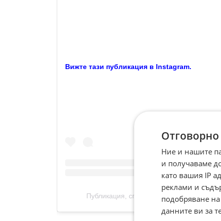
Вижте тази публикация в Instagram.
Отговорно
Ние и нашите п
и получаваме д
като вашия IP 
реклами и съдъ
Публикация, споделена от Savannah Bo
подобряване на
данните ви за т