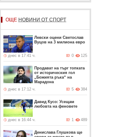
ОЩЕ
НОВИНИ ОТ СПОРТ
Левски оцени Светослав
Вуцов на 3 милиона евро
днес в 17:41 ч.
0
125
Продават на търг топката
от историческия гол
„Божията ръка“ на
Марадона
днес в 17:12 ч.
5
384
Давид Кусо: Усещам
любовта на феновете
днес в 16:44 ч.
1
489
Денислава Глушкова ще
спори за място във