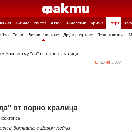
вания
Бизнес
Имоти
Авто
Технологии
Крими
Спорт
Хор
йбол
Тенис
Бойни спортове
Други спортове
Лека атлетика
М
и боксьор чу "да" oт порно кралица
20
5 007
да" oт порно кралица
ноактриса
яза в битката с Девин Хейни