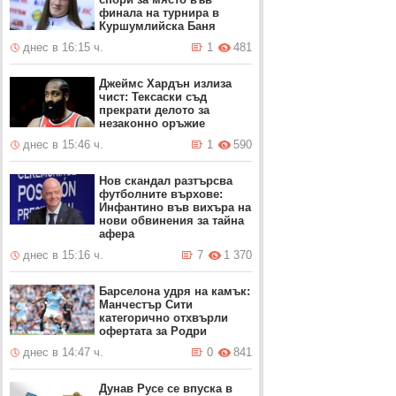
финала на турнира в
Куршумлийска Баня
днес в 16:15 ч.
1
481
Джеймс Хардън излиза
чист: Тексаски съд
прекрати делото за
незаконно оръжие
днес в 15:46 ч.
1
590
Нов скандал разтърсва
футболните върхове:
Инфантино във вихъра на
нови обвинения за тайна
афера
днес в 15:16 ч.
7
1 370
Барселона удря на камък:
Манчестър Сити
категорично отхвърли
офертата за Родри
днес в 14:47 ч.
0
841
Дунав Русе се впуска в