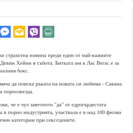
и страхотна новина преди един от най-важните
 Девин Хейни в събота. Битката им в Лас Вегас е за
налния бокс.
мача да поиска ръката на новата си любима - Савана
а порнозвезда.
и, че е чул заветното "да" от едрогърдестата
 в порно индустрията, участвала е в над 100 филма
лични категории при секссцените.