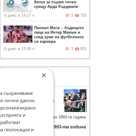
битка за първи точки
срещу Арда Кърджали
днес в 14:17 ч.
1
705
Лионел Меси – бъдещето
лице на Интер Маями и
след края на футболната
си кариера
днес в 13:49 ч.
3
851
×
ЛОВЦИ НА БИСЕРИ
Дидие Дешан
да съхраняваме
ме лични данни,
Селекционерът на Франция
отговаря на въпрос на
персонализирани
журналист за победата на
диторията и
България над "петлите" през 1993-та година
работват
“
Не помня мача от 1993-та година
„
за геолокация и