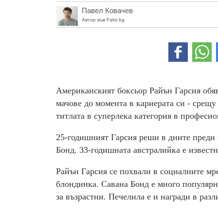
Павел Ковачев
Автор във Fakti.bg
Aмериканският боксьор Райън Гарсия обяв
мачове до момента в кариерата си - срещу
титлата в суперлека категория в професио
25-годишният Гарсия реши в дните преди 
Бонд. 33-годишната австралийка е известн
Райън Гарсия се похвали в социалните мреж
блондинка. Савана Бонд е много популярна
за възрастни. Печелила е и награди в раз