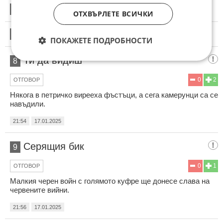
6
Този коментар е премахнат от модератор.
ОТХВЪРЛЕТЕ ВСИЧКИ
7
Този коментар е премахнат от модератор.
ПОКАЖЕТЕ ПОДРОБНОСТИ
Ти да видиш
8
0
2
ОТГОВОР
Някога в петричко вирееха фъстъци, а сега камерунци са се
навъдили.
21:54
17.01.2025
Серящия бик
9
0
1
ОТГОВОР
Малкия черен войн с голямото куфре ще донесе слава на
червените вийни.
21:56
17.01.2025