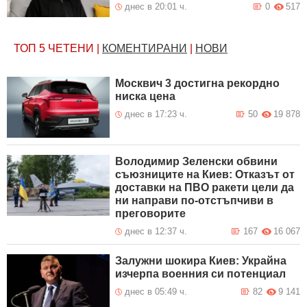
днес в 20:01 ч.
0
517
ТОП 5
ЧЕТЕНИ
|
КОМЕНТИРАНИ
|
НОВИ
Москвич 3 достигна рекордно
ниска цена
днес в 17:23 ч.
50
19 878
Володимир Зеленски обвини
съюзниците на Киев: Отказът от
доставки на ПВО ракети цели да
ни направи по-отстъпчиви в
преговорите
днес в 12:37 ч.
167
16 067
Залужни шокира Киев: Украйна
изчерпа военния си потенциал
днес в 05:49 ч.
82
9 141