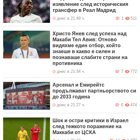
изявление след историческия
трансфер в Реал Мадрид
днес в 21:49 ч.
1
511
Христо Янев след успеха над
Макаби Тел Авив: Отново
видяхме един отбор, който
знаеше в какво е силен и
познаваше слабите страни на
противника
днес в 21:34 ч.
7
772
Арсенал и Емирейтс
продължават партньорството си
до 2033 година
днес в 21:27 ч.
0
474
Шок и остри критики в Израел
след тежкото поражение на
Маккаби от ЦСКА