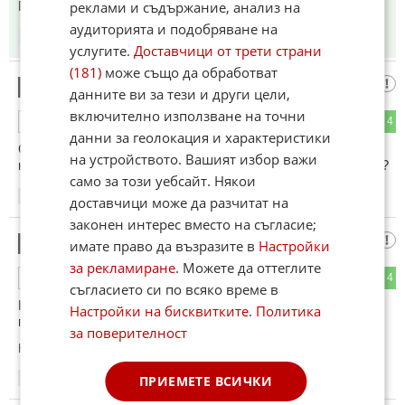
Петрич е Камерун и Камерун е Петрич!
реклами и съдържание, анализ на
аудиторията и подобряване на
18:15
17.01.2025
услугите.
Доставчици от трети страни
(181)
може също да обработват
Питам:
4
данните ви за тези и други цели,
включително използване на точни
2
4
ОТГОВОР
данни за геолокация и характеристики
Сега в Петрич камерунци ли живеят, защото до преди
на устройството. Вашият избор важи
няколко години живяха роми, македонци и малко българи ?
само за този уебсайт. Някои
18:17
17.01.2025
доставчици може да разчитат на
законен интерес вместо на съгласие;
Цъцъ
5
имате право да възразите в
Настройки
за рекламиране
. Можете да оттеглите
0
4
ОТГОВОР
съгласието си по всяко време в
Какви ловци са тия от це се ка то, заловили са го в
Настройки на бисквитките
.
Политика
петричката жунгла, брат!
за поверителност
Коментиран от
#7
18:28
17.01.2025
ПРИЕМЕТЕ ВСИЧКИ