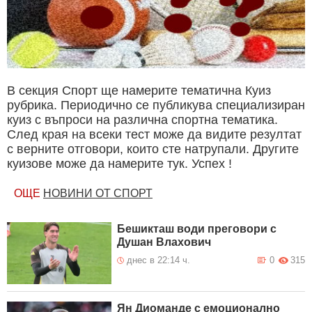
В секция Спорт ще намерите тематична Куиз
рубрика. Периодично се публикува специализиран
куиз с въпроси на различна спортна тематика.
След края на всеки тест може да видите резултат
с верните отговори, които сте натрупали. Другите
куизове може да намерите тук. Успех !
ОЩЕ
НОВИНИ ОТ СПОРТ
Бешикташ води преговори с
Душан Влахович
днес в 22:14 ч.
0
315
Ян Диоманде с емоционално