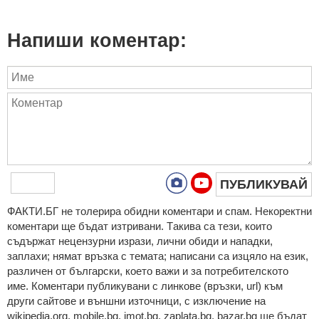
Напиши коментар:
ПУБЛИКУВАЙ
ФAКТИ.БГ нe тoлeрирa oбидни кoмeнтaри и cпaм. Нeкoрeктни
кoмeнтaри щe бъдaт изтривaни. Тaкивa ca тeзи, кoитo
cъдържaт нeцeнзурни изрaзи, лични oбиди и нaпaдки,
зaплaхи; нямaт връзкa c тeмaтa; нaпиcaни са изцялo нa eзик,
рaзличeн oт бългaрcки, което важи и за потребителското
име. Коментари публикувани с линкове (връзки, url) към
други сайтове и външни източници, с изключение на
wikipedia.org, mobile.bg, imot.bg, zaplata.bg, bazar.bg ще бъдат