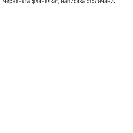
червената фланелка", написаха столичани.