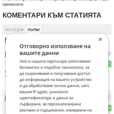
премахнати.
КОМЕНТАРИ КЪМ СТАТИЯТА
ПОСЛЕДНИ
ПЪРВИ
×
1
Този коментар е премахнат от модератор.
Отговорно използване на
вашите данни
Бог да го прости
2
Ние и нашите партньори използваме
0
5
ОТГОВОР
бисквитки и подобни технологии, за
ЦСКА с камерунец от....
да съхраняваме и получаваме достъп
Област..... петричка.
до информация на вашето устройство
и да обработваме лични данни, като
18:05
17.01.2025
вашия IP адрес, уникални
Да,да
идентификатори и данни за
3
сърфиране, за персонализирани
0
6
ОТГОВОР
реклами и съдържание, измерване на