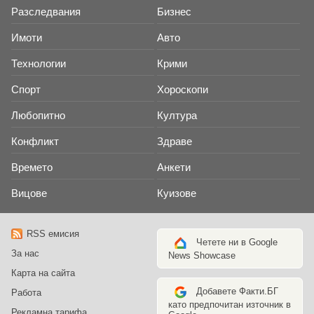
Разследвания
Бизнес
Имоти
Авто
Технологии
Крими
Спорт
Хороскопи
Любопитно
Култура
Конфликт
Здраве
Времето
Анкети
Вицове
Куизове
RSS емисия
Четете ни в Google
За нас
News Showcase
Карта на сайта
Добавете Факти.БГ
Работа
като предпочитан източник в
Рекламна тарифа