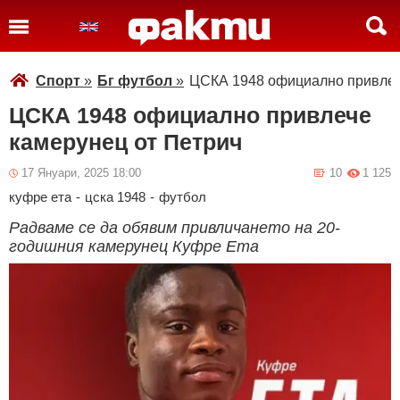
Спорт
»
Бг футбол
»
ЦСКА 1948 официално привлеч
ЦСКА 1948 официално привлече
камерунец от Петрич
17 Януари, 2025 18:00
10
1 125
куфре ета
-
цска 1948
-
футбол
Радваме се да обявим привличането на 20-
годишния камерунец Куфре Ета