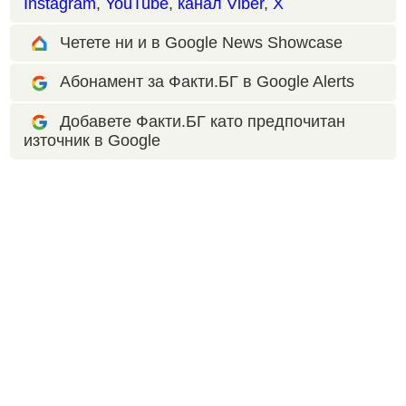
Instagram
,
YouTube
,
канал Viber
,
X
Четете ни и в Google News Showcase
Абонамент за Факти.БГ в Google Alerts
Добавете Факти.БГ като предпочитан
източник в Google