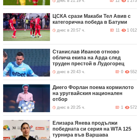
днес в 21:19 ч.
12
1 273
ЦСКА срази Макаби Тел Авив с
категорична победа в Батуми
днес в 20:57 ч.
11
1 012
Станислав Иванов отново
облича екипа на Арда след
труден престой в Лудогорец
днес в 20:43 ч.
0
552
Диего Форлан поема кормилото
на уругвайския национален
отбор
днес в 20:25 ч.
1
572
Елизара Янева продължи
победната си серия на WTA 125
турнира във Варшава