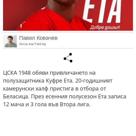
Павел Ковачев
Автор във Fakti.bg
ЦСКА 1948 обяви привличането на
полузащитника Куфре Ета. 20-годишният
камерунски халф пристига в отбора от
Беласица. През есенния полусезон Ета записа
12 мача и 3 гола във Втора лига.