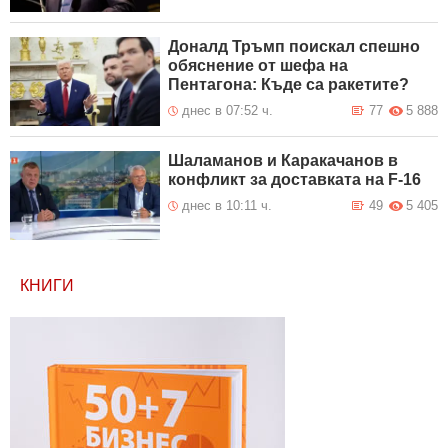
Доналд Тръмп поискал спешно
обяснение от шефа на
Пентагона: Къде са ракетите?
днес в 07:52 ч.
77
5 888
Шаламанов и Каракачанов в
конфликт за доставката на F-16
днес в 10:11 ч.
49
5 405
КНИГИ