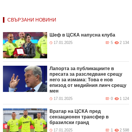
СВЪРЗАНИ НОВИНИ
Шеф в ЦСКА напусна клуба
17.01.2025
5
2 134
Лапорта за публикациите в
пресата за разследване срещу
него за измама: Това е нов
епизод от медийния линч срещу
мен
17.01.2025
0
1 124
Вратар на ЦСКА пред
сензационен трансфер в
бразилски гранд
17.01.2025
1
2 598