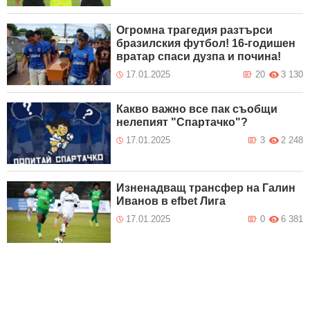
Огромна трагедия разтърси
бразилския футбол! 16-годишен
вратар спаси дузпа и почина!
17.01.2025
20
3 130
Какво важно все пак съобщи
нелепият "Спартачко"?
17.01.2025
3
2 248
Изненадващ трансфер на Галин
Иванов в efbet Лига
17.01.2025
0
6 381