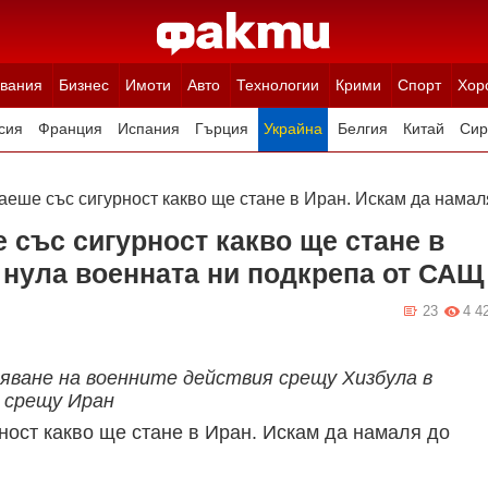
вания
Бизнес
Имоти
Авто
Технологии
Крими
Спорт
Хор
сия
Франция
Испания
Гърция
Украйна
Белгия
Китай
Сир
ция
Полша
Румъния
Иран (Ислямска Република)
Австрия
Н
наеше със сигурност какво ще стане в Иран. Искам да нама
 със сигурност какво ще стане в
 нула военната ни подкрепа от САЩ
23
4 4
тяване на военните действия срещу Хизбула в
а срещу Иран