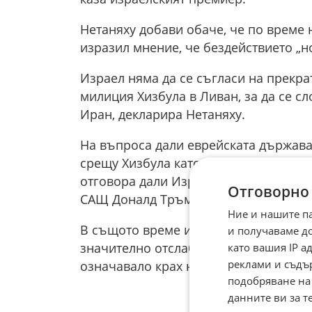
Нетаняху добави обаче, че по време н
изразил мнение, че бездействието „н
Израел няма да се съгласи на прекра
милиция Хизбула в Ливан, за да се с
Иран, декларира Нетаняху.
На въпроса дали еврейската държава 
срещу Хизбула като част от сделката с
отговора дали Израел би се съгласил
Отговорно
САЩ Доналд Тръмп го поиска.
Ние и нашите п
В същото време израелският премиер
и получаваме д
значително отслабен или ако има рад
като вашия IP 
реклами и съдъ
означавало крах на Хизбула, Хамас и 
подобряване на
данните ви за т