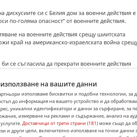
а дискусиите си с Белия дом за военни действия е
оси по-голяма опасност“ от военните действия.
тяване на военните действия срещу шиитската
ложи край на американско-израелската война срещ
би се съгласила да прекрати военните действия
 Иран, Нетаняху отговори с „не“, но избегна
 да прекрати борбата с Хизбула, ако президентът н
 използване на вашите данни
артньори използваме бисквитки и подобни технологии, за 
 изрази убеждението си, че ако Иран бъде
остъп до информация на вашето устройство и да обработва
икална промяна на властта в него, това би
адрес, уникални идентификатори и данни за сърфиране, за 
ржание, измерване на реклами и съдържание, анализ на ау
йеменските хуси.
 услугите.
Доставчици от трети страни (181)
може също да об
ези и други цели, включително използване на точни данни 