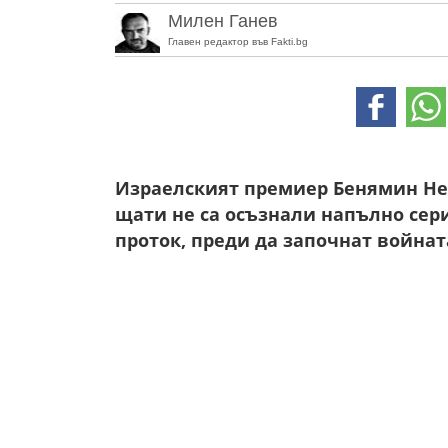
Милен Ганев
Главен редактор във Fakti.bg
Израелският премиер Бенямин Не
щати не са осъзнали напълно сер
проток, преди да започнат войнат