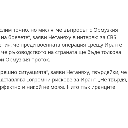
ислим точно, но мисля, че въпросът с Ормузкия
на боевете“, заяви Нетаняху в интервю за CBS
ния, че преди военната операция срещу Иран е
 че ръководството на страната ще бъде толкова
ри Ормузкия проток.
решно ситуацията“, заяви Нетаняху, твърдейки, че
ставлява „огромни рискове за Иран“. „Не твърдя,
ерфектно и никой не може. Нито пък иранците