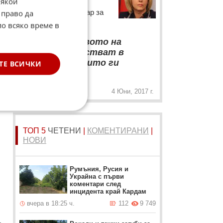
Някои
Омбудсманът Мая
Манолова с коментар за
 право да
детските права
по всяко време в
“
Важно е правото на
децата да участват в
решенията, които ги
ТЕ ВСИЧКИ
„
засягат
4 Юни, 2017 г.
ТОП 5
ЧЕТЕНИ
|
КОМЕНТИРАНИ
|
НОВИ
Румъния, Русия и
Украйна с първи
коментари след
инцидента край Кардам
вчера в 18:25 ч.
112
9 749