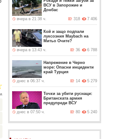
о
Рокади и тежки загуби за
ВСУ в Запорожие и
Донбас
вчера в 21:38 ч.
318
7 406
Кой и защо подпали
луксозния Maybach на
Митьо Очите?
вчера в 13:43 ч.
36
6 788
Напрежение в Черно
море: Опасни инциденти
край Турция
днес в 06:37 ч.
14
5 279
☆
Точки за убити руснаци:
а.
Британската армия
предупреди ВСУ
днес в 07:50 ч.
80
5 240