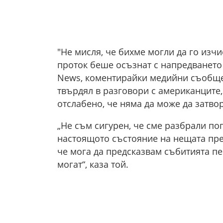
"Не мисля, че бихме могли да го изч
проток беше осъзнат с напредването 
News, коментирайки медийни съобще
твърдял в разговори с американците,
отслабено, че няма да може да затво
„Не съм сигурен, че сме разбрали пог
настоящото състояние на нещата пред
че мога да предсказвам събитията п
могат“, каза той.