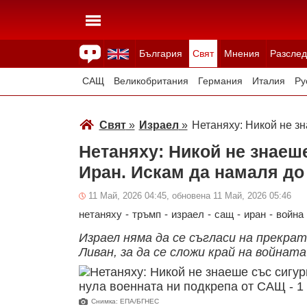
България
Свят
Мнения
Разслед
Здраве
Времето
Анкети
Вицове
Куизове
САЩ
Великобритания
Германия
Италия
Ру
Япония
Швейцария
Северна Македония
Тур
Свят
»
Израел
»
Нетаняху: Никой не з
Всички държави
Унгария
Нетаняху: Никой не знаеше
Иран. Искам да намаля до
11 Май, 2026 04:45, обновена 11 Май, 2026 05:46
нетаняху
-
тръмп
-
израел
-
сащ
-
иран
-
война
Израел няма да се съгласи на прекра
Ливан, за да се сложи край на войнат
Снимка: ЕПА/БГНЕС