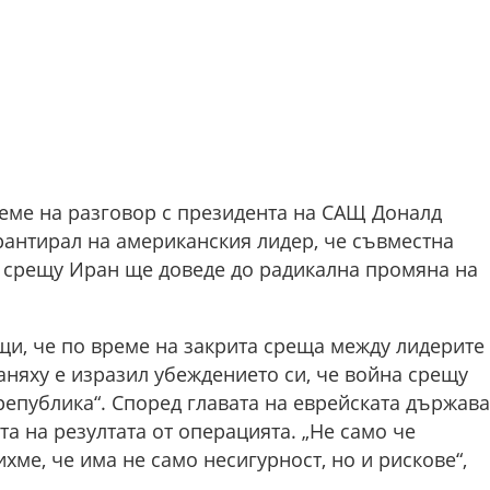
реме на разговор с президента на САЩ Доналд
рантирал на американския лидер, че съвместна
 срещу Иран ще доведе до радикална промяна на
щи, че по време на закрита среща между лидерите
няху е изразил убеждението си, че война срещу
епублика“. Според главата на еврейската държава
та на резултата от операцията. „Не само че
ихме, че има не само несигурност, но и рискове“,