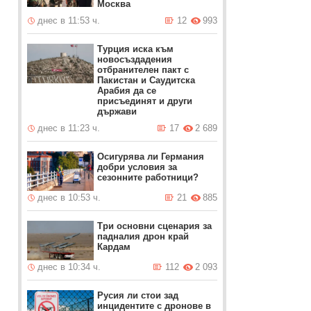
Москва
днес в 11:53 ч.
12
993
Турция иска към
новосъздадения
отбранителен пакт с
Пакистан и Саудитска
Арабия да се
присъединят и други
държави
днес в 11:23 ч.
17
2 689
Осигурява ли Германия
добри условия за
сезонните работници?
днес в 10:53 ч.
21
885
Три основни сценария за
падналия дрон край
Кардам
днес в 10:34 ч.
112
2 093
Русия ли стои зад
инцидентите с дронове в