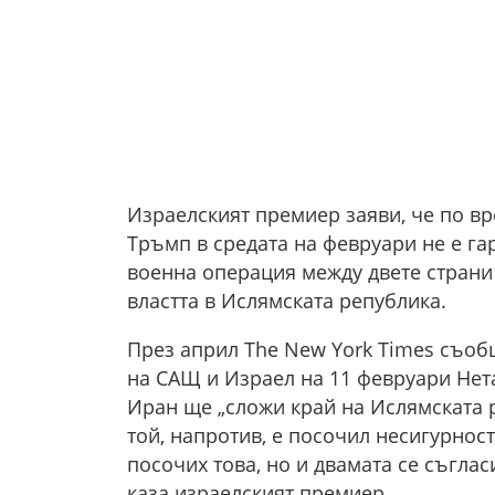
Израелският премиер заяви, че по в
Тръмп в средата на февруари не е га
военна операция между двете страни
властта в Ислямската република.
През април The New York Times съоб
на САЩ и Израел на 11 февруари Нета
Иран ще „сложи край на Ислямската р
той, напротив, е посочил несигурност
посочих това, но и двамата се съглас
каза израелският премиер.