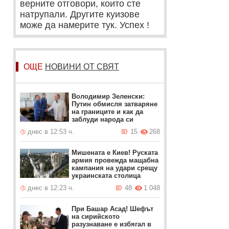
верните отговори, които сте
натрупали. Другите куизове
може да намерите тук. Успех !
ОЩЕ
НОВИНИ ОТ СВЯТ
Володимир Зеленски:
Путин обмисля затваряне
на границите и как да
заблуди народа си
днес в 12:53 ч.
15
268
Мишената е Киев! Руската
армия провежда мащабна
кампания на удари срещу
украинската столица
днес в 12:23 ч.
48
1 048
При Башар Асад! Шефът
на сирийското
разузнаване е избягал в