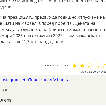
йки, че би искал да започне този процес незабавн
одини.
ча през 2028 г., предвижда годишно отпускане на
е щати на Израел. Според проекта „Цената на
, между нахлуването на бойци на Хамас от ивицата
омври 2023 г. и октомври 2025 г., американската
ла на над 21,7 милиарда долара.
☆
☆
☆
☆
Поставете оценка:
Оценка
2
от
27
глас
,
Instagram
,
YouTube
,
канал Viber
,
X
case
Alerts