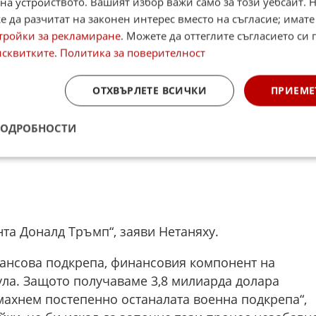
на устройството. Вашият избор важи само за този уебсайт. 
а си подкрепа от Съединените щати.
 да разчитат на законен интерес вместо на съгласие; имате
тройки за рекламиране
. Можете да оттеглите съгласието си 
исквитките
.
Политика за поверителност
ОТХВЪРЛЕТЕ ВСИЧКИ
ПРИЕМЕ
ПОДРОБНОСТИ
нта Доналд Тръмп“, заяви Нетаняху.
ансова подкрепа, финансовия компонент на
ула. Защото получаваме 3,8 милиарда долара
махнем постепенно останалата военна подкрепа“,