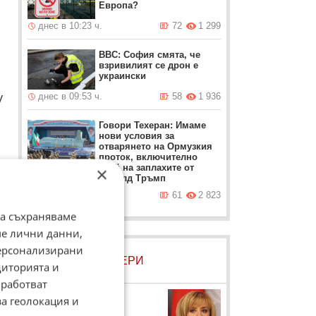
Европа?
днес в 10:23 ч.
72
1 299
ВВС: София смята, че
взривилият се дрон е
украински
у
днес в 09:53 ч.
58
1 936
Говори Техеран: Имаме
нови условия за
отварянето на Ормузкия
проток, включително
край на заплахите от
×
Доналд Тръмп
а
днес в 09:23 ч.
61
2 823
да съхраняваме
ме лични данни,
персонализирани
ЛОВЦИ НА БИСЕРИ
диторията и
работват
Мая Манолова
за геолокация и