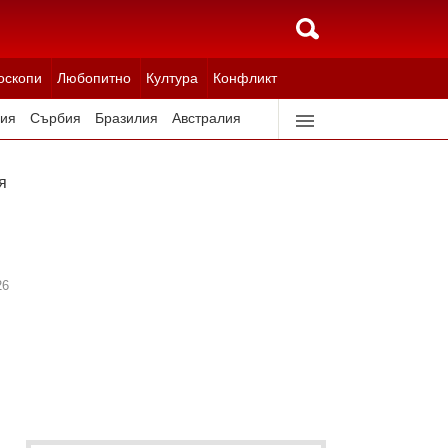
оскопи
Любопитно
Култура
Конфликт
ия
Сърбия
Бразилия
Австралия
идерландия
Северна Корея
ля до нула военната ни подкрепа от САЩ
26