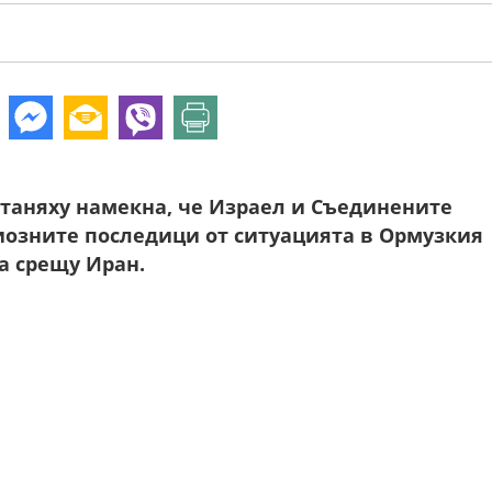
таняху намекна, че Израел и Съединените
иозните последици от ситуацията в Ормузкия
а срещу Иран.