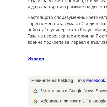
каза израелският премиер, отбелязва
и да го завърши в рамките на десет г
Настоящото споразумение, което изти
гореспоменатата сума от Съединенит
войната“ в университета Браун обаче
Газа на израелска територия на 7 окт
военна подкрепа за Израел е възлиза
Израел
Новините на Fakti.bg – във
Facebook
Четете ни и в Google News Show
Абонамент за Факти.БГ в Google 