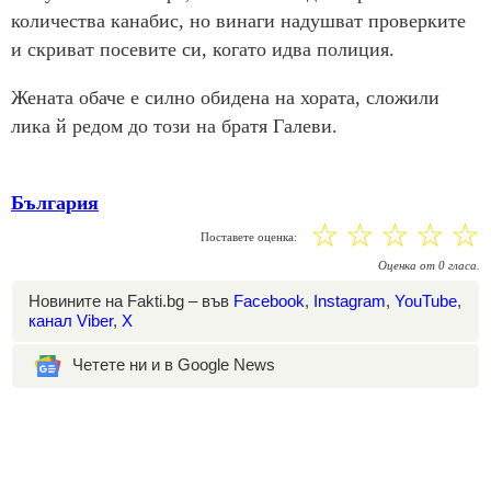
количества канабис, но винаги надушват проверките
и скриват посевите си, когато идва полиция.
Жената обаче е силно обидена на хората, сложили
лика й редом до този на братя Галеви.
България
☆
☆
☆
☆
☆
Поставете оценка:
Оценка
от
0
гласа.
Новините на Fakti.bg – във
Facebook
,
Instagram
,
YouTube
,
канал Viber
,
X
Четете ни и в Google News