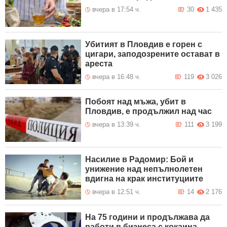
вчера в 17:54 ч.
30
1 435
Убитият в Пловдив е горен с
цигари, заподозрените остават в
ареста
вчера в 16:48 ч.
119
3 026
Побоят над мъжа, убит в
Пловдив, е продължил над час
вчера в 13:39 ч.
111
3 199
Насилие в Радомир: Бой и
унижение над непълнолетен
вдигна на крак институциите
вчера в 12:51 ч.
14
2 176
На 75 години и продължава да
работи в бизнеса с кокаина