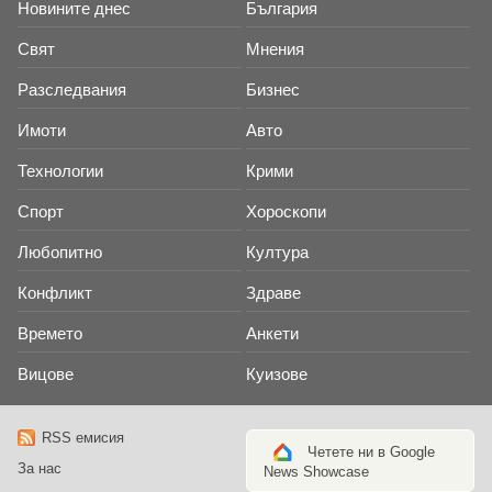
Новините днес
България
Свят
Мнения
Разследвания
Бизнес
Имоти
Авто
Технологии
Крими
Спорт
Хороскопи
Любопитно
Култура
Конфликт
Здраве
Времето
Анкети
Вицове
Куизове
RSS емисия
Четете ни в Google
За нас
News Showcase