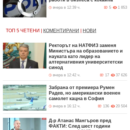
вчера в 12:39 ч.
5
1 853
ТОП 5
ЧЕТЕНИ
|
КОМЕНТИРАНИ
|
НОВИ
Ректорът на НАТФИЗ заменя
Министъра на образованието и
науката като лидер на
алтернативния университетски
синод
вчера в 12:42 ч.
17
37 626
Забрана от премиера Румен
Радев, но американски военен
самолет кацна в София
вчера в 16:12 ч.
136
20 504
Д-р Атанас Мангъров пред
ФАКТИ: След шест години