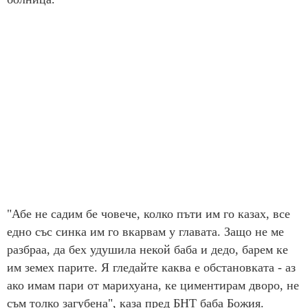
"Абе не садим бе човече, колко пъти им го казах, все
едно със синка им го вкарвам у главата. Защо не ме
разбраа, да бех удушила некой баба и дедо, барем ке
им земех парите. Я гледайте каква е обстановката - аз
ако имам пари от марихуана, ке циментирам дворо, не
съм толко загубена", каза пред БНТ баба Божия.