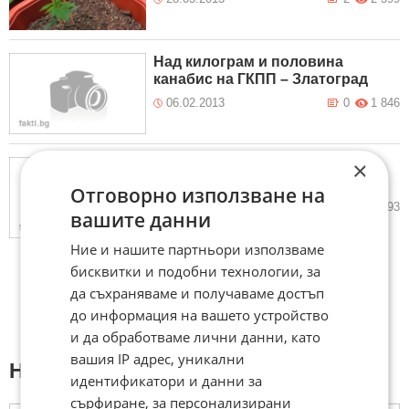
Над килограм и половина
канабис на ГКПП – Златоград
06.02.2013
0
1 846
×
Виетнамци с оранжерия за
канабис
Отговорно използване на
31.01.2013
1
2 293
вашите данни
Ние и нашите партньори използваме
бисквитки и подобни технологии, за
да съхраняваме и получаваме достъп
до информация на вашето устройство
и да обработваме лични данни, като
вашия IP адрес, уникални
Напиши коментар:
идентификатори и данни за
сърфиране, за персонализирани