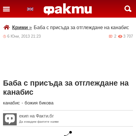
Крими
»
Баба с присъда за отглеждане на канабис
6 Юни, 2013 21:23
2
3 707
Баба с присъда за отглеждане на
канабис
канабис
-
божия бикова
екип на Факти.бг
Да извадим фактите наяве