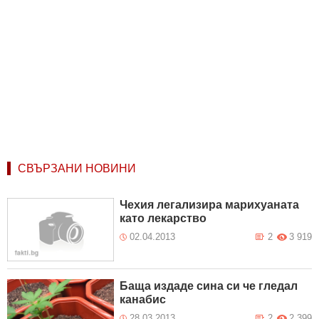
СВЪРЗАНИ НОВИНИ
Чехия легализира марихуаната
като лекарство
02.04.2013
2
3 919
Баща издаде сина си че гледал
канабис
28.03.2013
2
2 399