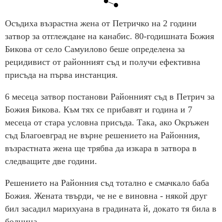
Осъдиха възрастна жена от Петричко на 2 години
затвор за отглеждане на канабис. 80-годишната Божия
Бикова от село Самуилово беше определена за
рецидивист от районният съд и получи ефективна
присъда на първа инстанция.
6 месеца затвор постанови Районният съд в Петрич за
Божия Бикова. Към тях се прибавят и година и 7
месеца от стара условна присъда. Така, ако Окръжен
съд Благоевград не върне решението на Районния,
възрастната жена ще трябва да изкара в затвора в
следващите две години.
Решението на Районния съд тотално е смачкало баба
Божия. Жената твърди, че не е виновна - някой друг
бил засадил марихуана в градината й, докато тя била в
болница.