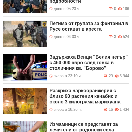
подробности
днес в 05:23 ч.
0
186
Петима от групата за фентанил в
Русе остават в ареста
днес в 04:03 ч.
3
524
Задържаха Венци "Белия негър"
с 460 000 евро след гонка в
столичния кв. "Борово"
вчера в 23:10 ч.
29
3 944
Разкриха наркооранжерия с
близо 90 растения канабис и
около 3 килограма марихуана
вчера в 18:26 ч.
16
1 434
Измамници се представят за
лечители от родопски села