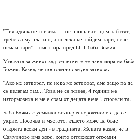
"Тия адвокатето взимат - не прощават, щом работят,
требе да му платиш, а от дека ке найдем пари, вече
немам пари", коментира пред БНТ баба Божия.
Мисълта за живот зад решетките не дава мира на баба
Божия. Казва, че постоянно сънува затвора.
"Ако ме затворат, па нека ме затворат, ама защо па да
се излагам там... Това не се живее, 4 години ме
изтормозиха и ме е срам от децата вече", сподели тя.
Баба Божия с усмивка отхвърля вероятността да се
укрие. Посочва и мястото, където може да бъде
открита всеки ден - в градината. Жената казва, че в
Самуилово има хора, които отглеждат огромни