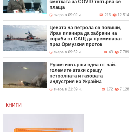
сметката за COVID тепърва се
плаща
вчера в 09:02 ч.
216
12 514
Цената на петрола се повиши,
Иран планира да забрани на
кораби от САЩ да преминават
през Ормузкия проток
вчера в 09:52 ч.
43
7 789
Русия извърши една от най-
големите атаки срещу
петролната и газовата
индустрия на Украйна
вчера в 21:39 ч.
172
7 128
КНИГИ