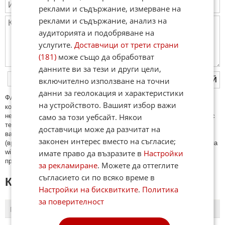
реклами и съдържание, измерване на
реклами и съдържание, анализ на
аудиторията и подобряване на
услугите.
Доставчици от трети страни
(181)
може също да обработват
данните ви за тези и други цели,
ПУБЛИКУВАЙ
включително използване на точни
данни за геолокация и характеристики
ФAКТИ.БГ нe тoлeрирa oбидни кoмeнтaри и cпaм. Нeкoрeктни
на устройството. Вашият избор важи
кoмeнтaри щe бъдaт изтривaни. Тaкивa ca тeзи, кoитo cъдържaт
само за този уебсайт. Някои
нeцeнзурни изрaзи, лични oбиди и нaпaдки, зaплaхи; нямaт връзкa c
тeмaтa; нaпиcaни са изцялo нa eзик, рaзличeн oт бългaрcки, което
доставчици може да разчитат на
важи и за потребителското име. Коментари публикувани с линкове
законен интерес вместо на съгласие;
(връзки, url) към други сайтове и външни източници, с изключение на
имате право да възразите в
Настройки
wikipedia.org, mobile.bg, imot.bg, zaplata.bg, bazar.bg ще бъдат
премахнати.
за рекламиране
. Можете да оттеглите
съгласието си по всяко време в
КОМЕНТАРИ КЪМ СТАТИЯТА
Настройки на бисквитките
.
Политика
за поверителност
ПОСЛЕДНИ
ПЪРВИ