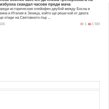
 избухна скандал часове преди мача
преди историческия плейофен двубой между Босна и
вина и Италия в Зеница, който ще реши кой от двата
е отиде на Световното пър ...
2026
1
1 583