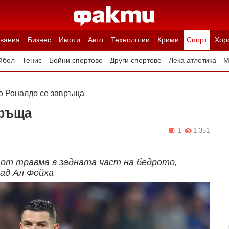
вания
Бизнес
Имоти
Авто
Технологии
Крими
Спорт
Хор
йбол
Тенис
Бойни спортове
Други спортове
Лека атлетика
М
о Роналдо се завръща
връща
1
1 351
от травма в задната част на бедрото,
над Ал Фейха