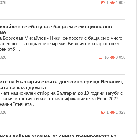
2026
1
1 607
ихайлов се сбогува с баща си с емоционално
ие
а Борислав Михайлов - Ники, се прости с баща си с много
ален пост в социалните мрежи. Бившият вратар от онзи
ен отб ...
2026
16
3 058
ите на България стояха достойно срещу Испания,
ата си каза думата
ият национален отбор на България до 19 години загуби с
спания в третия си мач от квалификациите за Евро 2027.
начин "лъвчета ...
2026
1
1 323
нски войник засечен да снима тренировката на