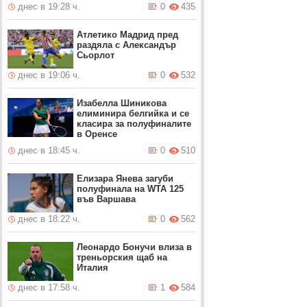
днес в 19:28 ч.
0
435
Атлетико Мадрид пред
раздяла с Александър
Сьорлот
днес в 19:06 ч.
0
532
Изабелла Шиникова
елиминира белгийка и се
класира за полуфиналите
в Оренсе
днес в 18:45 ч.
0
510
Елизара Янева загуби
полуфинала на WTA 125
във Варшава
днес в 18:22 ч.
0
562
Леонардо Бонучи влиза в
треньорския щаб на
Италия
днес в 17:58 ч.
1
584