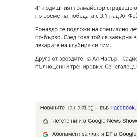
41-годишният голмайстор страдаше от
по време на победата с 3:1 над Ал Фе
Роналдо се подложи на специално леч
по-бързо. След това той се завърна 
лекарите на клубния си тим.
Друга от звездите на Ал Насър - Сади
пълноценни тренировки. Сенегалецът
Новините на Fakti.bg – във
Facebook
Четете ни и в Google News Show
Абонамент за Факти.БГ в Google 