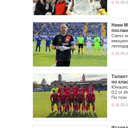
31.03.
Ники М
послан
Синът н
емоцион
легендар
31.03.
Талант
но клас
Юношеск
0:2 от И
По този 
31.03.
Италиа