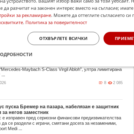
на устройството. Вашият избор важи само за този уебсайт. 
та на Ал-Насър
 да разчитат на законен интерес вместо на съгласие; имате
ездата на Ал-Насър Кристиано Роналдо демонстрира
тройки за рекламиране
. Можете да оттеглите съгласието си 
чната си отдаденост, след като изигра почти целия мач
-Итифак (2:0) от 29-ия ...
исквитките
.
Политика за поверителност
2026
11
1 600
ОТХВЪРЛЕТЕ ВСИЧКИ
ПРИЕМЕ
 добави към колекцията си специален Мерцедес
ПОДРОБНОСТИ
 хиляди евро
Холанд обогати внушителната си колекция от автомобили
“Mercedes-Maybach S-Class Virgil Abloh”, ултра лимитирана
...
2026
8
2 085
с пуска Бремер на пазара, набелязан е защитник
л за негов заместник
 е изправен пред сериозни финансови предизвикателства
в да се раздели с играчи, смятани досега за незаменими,
ort Medi ...