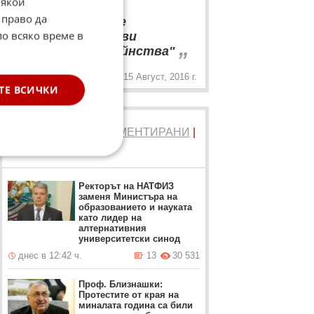
Някои
“
 право да
"Мачът нямаше
по всяко време в
абсолютно никакви
„
футболни достойнства"
15 Август, 2016 г.
ТЕ ВСИЧКИ
ТОП 5
ЧЕТЕНИ
|
КОМЕНТИРАНИ
|
НОВИ
Ректорът на НАТФИЗ
заменя Министъра на
образованието и науката
като лидер на
алтернативния
университетски синод
днес в 12:42 ч.
13
30 531
Проф. Близнашки:
Протестите от края на
миналата година са били