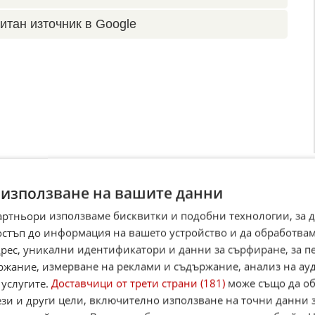
итан източник в Google
 използване на вашите данни
артньори използваме бисквитки и подобни технологии, за 
остъп до информация на вашето устройство и да обработва
адрес, уникални идентификатори и данни за сърфиране, за 
ржание, измерване на реклами и съдържание, анализ на ау
 услугите.
Доставчици от трети страни (181)
може също да об
ези и други цели, включително използване на точни данни 
ано Роналдо повърнал в съблекалнята след