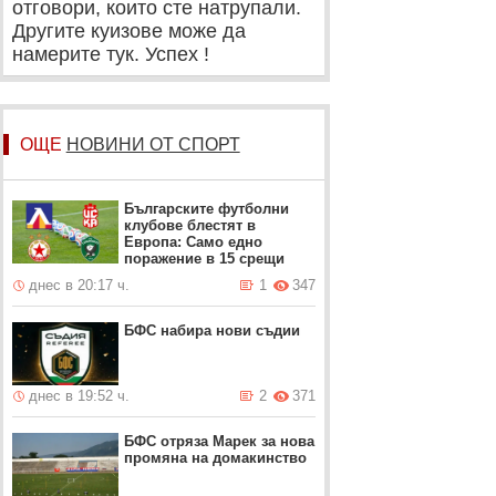
отговори, които сте натрупали.
Другите куизове може да
намерите тук. Успех !
ОЩЕ
НОВИНИ ОТ СПОРТ
Българските футболни
клубове блестят в
Европа: Само едно
поражение в 15 срещи
днес в 20:17 ч.
1
347
БФС набира нови съдии
днес в 19:52 ч.
2
371
БФС отряза Марек за нова
промяна на домакинство