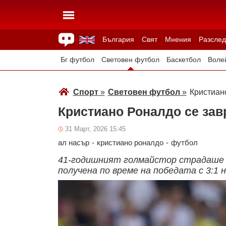
България
Свят
Мнения
Разслед
Здраве
Времето
Анкети
Вицове
Куизове
Бг футбол
Световен футбол
Баскетбол
Воле
Зимни спортове
Спорт
»
Световен футбол
»
Кристиан
Кристиано Роналдо се за
31 Март, 2026 15:45
ал насър
-
кристиано роналдо
-
футбол
41-годишният голмайстор страдаше 
получена по време на победата с 3:1 