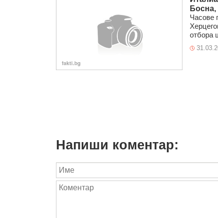
Босна,
Часове 
Херцего
отбора щ
31.03.
Напиши коментар: