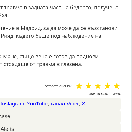
 травма в задната част на бедрото, получена
йха.
ение в Мадрид, за да може да се възстанови
в Рияд, където беше под наблюдение на
о Мане, също вече е готов да поднови
 страдаше от травма в глезена.
☆
☆
☆
☆
☆
Поставете оценка:
Оценка
5
от
1
гласа.
,
Instagram
,
YouTube
,
канал Viber
,
X
case
Alerts