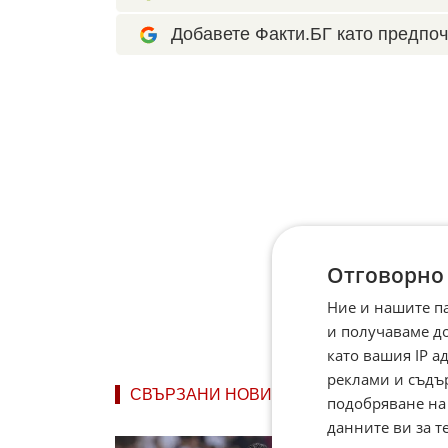
Добавете Факти.БГ като предпоч
Отговорно
Ние и нашите п
и получаваме д
като вашия IP 
реклами и съдъ
СВЪРЗАНИ НОВИНИ
подобряване на
данните ви за т
Кристи