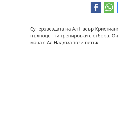
Суперзвездата на Ал Насър Кристиан
пълноценни тренировки с отбора. Оча
мача с Ал Наджма този петък.