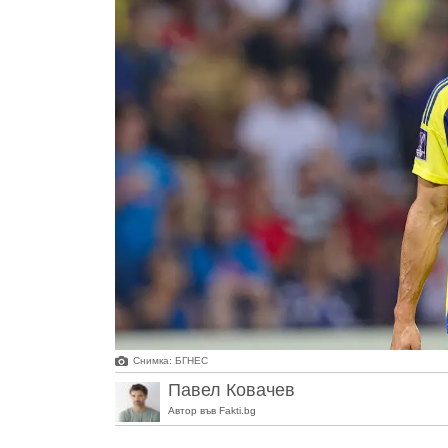
Снимка: БГНЕС
Павел Ковачев
Автор във Fakti.bg