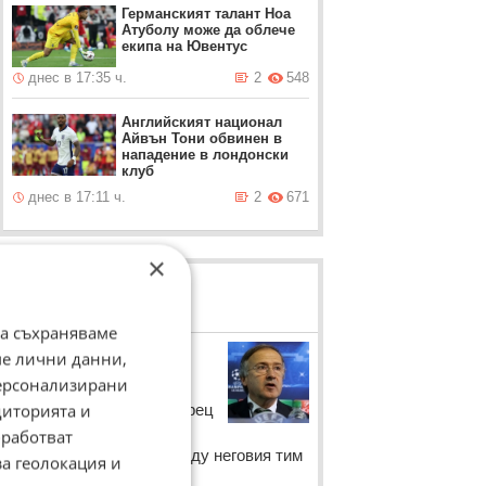
Германският талант Ноа
Атуболу може да облече
екипа на Ювентус
днес в 17:35 ч.
2
548
Английският национал
Айвън Тони обвинен в
нападение в лондонски
клуб
днес в 17:11 ч.
2
671
×
ЛОВЦИ НА БИСЕРИ
да съхраняваме
Георги
ме лични данни,
Дерменджиев
персонализирани
диторията и
Наставникът на Лудогорец
Георги Дерменджиев
работват
коментира дербито между неговия тим
за геолокация и
и Левски