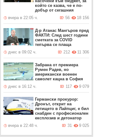
насочени към бюджет, за
който се казва, че е по-
добър от сегашния
вчера в 22:05 ч.
56
18 156
Д-р Атанас Мангъров пред
ФАКТИ: След шест години
сметката за COVID
тепърва се плаща
днес в 09:02 ч.
212
11 306
Забрана от премиера
Румен Радев, но
американски военен
самолет кацна в София
днес в 16:12 ч.
117
9 079
Германски прокурор:
Дронът, открит на
летището в Лайпциг, е бил
снабден с професионален
експлозив и детонатор
вчера в 22:48 ч.
31
9 025