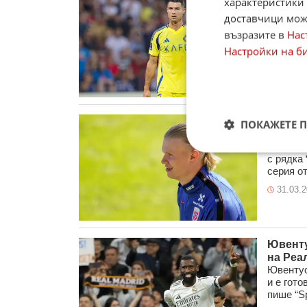
характеристики 
победа
доставчици може
Суперзв
възразите в
Нас
послови
срещу Ал
Настройки на б
16.04.
Холанд
ПОКАЖЕТЕ 
за 400
Ерлинг 
с рядка 
серия от 
31.03.
Ювенту
на Реа
Ювентус
и е гото
пише “Sp