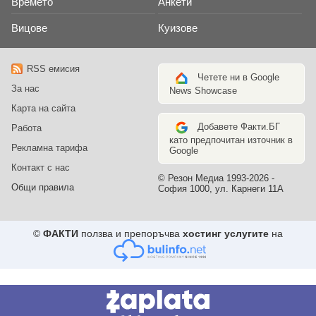
Времето
Анкети
Вицове
Куизове
RSS емисия
Четете ни в Google
За нас
News Showcase
Карта на сайта
Добавете Факти.БГ
Работа
като предпочитан източник в
Рекламна тарифа
Google
Контакт с нас
© Резон Медиа 1993-2026 -
Общи правила
София 1000, ул. Карнеги 11А
©
ФАКТИ
ползва и препоръчва
хостинг услугите
на