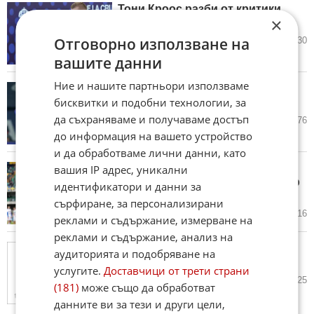
Тони Кроос разби от критики
×
Реал Мадрид!
Отговорно използване на
12.05.2026
2
1 530
вашите данни
Ние и нашите партньори използваме
Дембеле отново бе избран за
бисквитки и подобни технологии, за
най-добър в Лига 1
да съхраняваме и получаваме достъп
12.05.2026
0
776
до информация на вашето устройство
и да обработваме лични данни, като
Сеск Фабрегас не изключва
вашия IP адрес, уникални
възможността да стане треньор
идентификатори и данни за
на Реал Мадрид
сърфиране, за персонализирани
12.05.2026
0
916
реклами и съдържание, измерване на
реклами и съдържание, анализ на
Капитанът на Левски и
аудиторията и подобряване на
половинката му чакат дете
услугите.
Доставчици от трети страни
12.05.2026
7
1 625
(181)
може също да обработват
данните ви за тези и други цели,