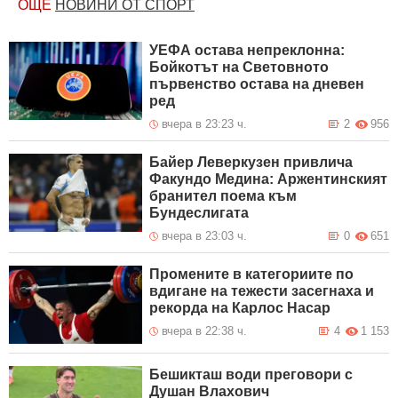
ОЩЕ
НОВИНИ ОТ СПОРТ
УЕФА остава непреклонна:
Бойкотът на Световното
първенство остава на дневен
ред
вчера в 23:23 ч.
2
956
Байер Леверкузен привлича
Факундо Медина: Аржентинският
бранител поема към
Бундеслигата
вчера в 23:03 ч.
0
651
Промените в категориите по
вдигане на тежести засегнаха и
рекорда на Карлос Насар
вчера в 22:38 ч.
4
1 153
Бешикташ води преговори с
Душан Влахович