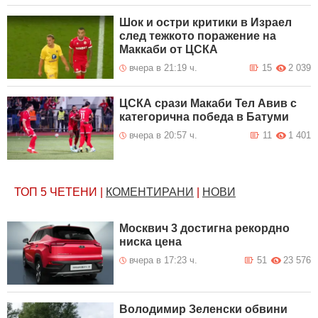
Шок и остри критики в Израел
след тежкото поражение на
Маккаби от ЦСКА
вчера в 21:19 ч.
15
2 039
ЦСКА срази Макаби Тел Авив с
категорична победа в Батуми
вчера в 20:57 ч.
11
1 401
ТОП 5
ЧЕТЕНИ
|
КОМЕНТИРАНИ
|
НОВИ
Москвич 3 достигна рекордно
ниска цена
вчера в 17:23 ч.
51
23 576
Володимир Зеленски обвини