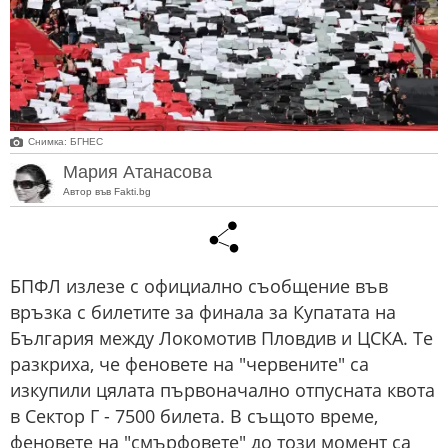
Снимка: БГНЕС
Мария Атанасова
Автор във Fakti.bg
БПФЛ излезе с официално съобщение във
връзка с билетите за финала за Купатата на
България между Локомотив Пловдив и ЦСКА. Те
разкриха, че феновете на "червените" са
изкупили цялата първоначално отпусната квота
в Сектор Г - 7500 билета. В същото време,
феновете на "смърфовете" до този момент са