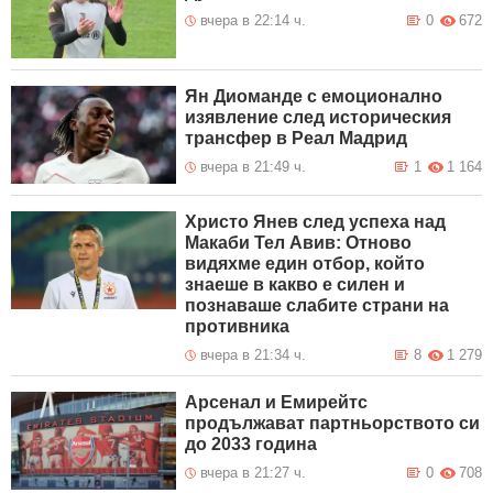
вчера в 22:14 ч.
0
672
Ян Диоманде с емоционално
изявление след историческия
трансфер в Реал Мадрид
вчера в 21:49 ч.
1
1 164
Христо Янев след успеха над
Макаби Тел Авив: Отново
видяхме един отбор, който
знаеше в какво е силен и
познаваше слабите страни на
противника
вчера в 21:34 ч.
8
1 279
Арсенал и Емирейтс
продължават партньорството си
до 2033 година
вчера в 21:27 ч.
0
708