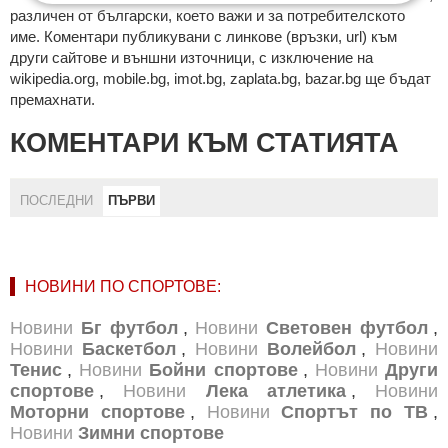
рaзличeн oт бългaрcки, което важи и за потребителското
име. Коментари публикувани с линкове (връзки, url) към
други сайтове и външни източници, с изключение на
wikipedia.org, mobile.bg, imot.bg, zaplata.bg, bazar.bg ще бъдат
премахнати.
КОМЕНТАРИ КЪМ СТАТИЯТА
ПОСЛЕДНИ
ПЪРВИ
НОВИНИ ПО СПОРТОВЕ:
Новини
Бг футбол
,
Новини
Световен футбол
,
Новини
Баскетбол
,
Новини
Волейбол
,
Новини
Тенис
,
Новини
Бойни спортове
,
Новини
Други
спортове
,
Новини
Лека атлетика
,
Новини
Моторни спортове
,
Новини
Спортът по ТВ
,
Новини
Зимни спортове