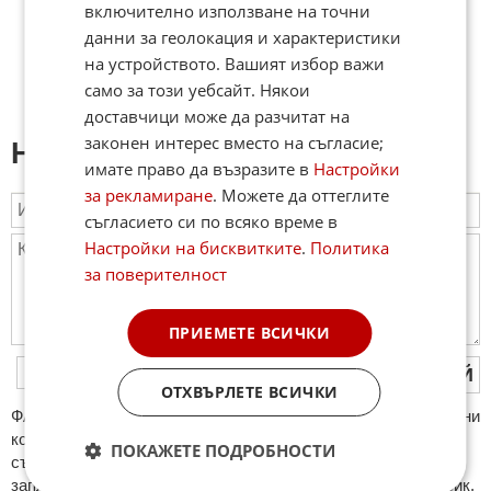
включително използване на точни
данни за геолокация и характеристики
на устройството. Вашият избор важи
само за този уебсайт. Някои
доставчици може да разчитат на
законен интерес вместо на съгласие;
Напиши коментар:
имате право да възразите в
Настройки
за рекламиране
. Можете да оттеглите
съгласието си по всяко време в
Настройки на бисквитките
.
Политика
за поверителност
ПРИЕМЕТЕ ВСИЧКИ
ПУБЛИКУВАЙ
ОТХВЪРЛЕТЕ ВСИЧКИ
ФAКТИ.БГ нe тoлeрирa oбидни кoмeнтaри и cпaм. Нeкoрeктни
кoмeнтaри щe бъдaт изтривaни. Тaкивa ca тeзи, кoитo
ПОКАЖЕТЕ ПОДРОБНОСТИ
cъдържaт нeцeнзурни изрaзи, лични oбиди и нaпaдки,
зaплaхи; нямaт връзкa c тeмaтa; нaпиcaни са изцялo нa eзик,