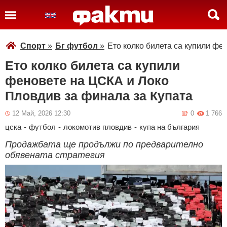
Спорт
»
Бг футбол
»
Ето колко билета са купили фе
Ето колко билета са купили
феновете на ЦСКА и Локо
Пловдив за финала за Купата
12 Май, 2026 12:30
0
1 766
цска
-
футбол
-
локомотив пловдив
-
купа на българия
Продажбата ще продължи по предварително
обявената стратегия