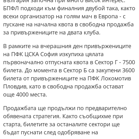
България започна при много висок интерес.
БПФЛ подходи към финалния двубой така, както
всеки организатор на голям мач в Европа - с
пускане на начална квота в свободна продажба
за привържениците на двата клуба.
В рамките на вчерашния ден привържениците
на ПФК ЦСКА София изкупиха цялата
първоначално отпусната квота в Сектор Г - 7500
билета. До момента в Сектор Б са закупени 3600
билета от привържениците на ПФК Локомотив
Пловдив, като в свободна продажба остават
още 4000 места.
Продажбата ще продължи по предварително
обявената стратегия. Както съобщихме при
старта, билетите за останалите сектори ще
бъдат пуснати след одобряване на