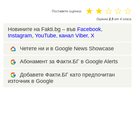
☆
☆
☆
☆
☆
Поставете оценка:
Оценка
2.3
от
4
гласа.
Новините на Fakti.bg – във
Facebook
,
Instagram
,
YouTube
,
канал Viber
,
X
Четете ни и в Google News Showcase
Абонамент за Факти.БГ в Google Alerts
Добавете Факти.БГ като предпочитан
източник в Google