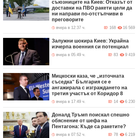
съюзниците на Киев: Отказът от
доставки на ПВО ракети цели да
ни направи по-отстъпчиви в
преговорите
вчера в 12:37 ч.
168
16 569
Залужни шокира Киев: Украйна
изчерпа военния си потенциал
вчера в 05:49 ч.
83
9 419
Мицкоски каза, че „източната
съседка“ България се е
ангажирала с изграждането на
третия участък от Коридор 8
вчера в 17:49 ч.
14
6 230
Доналд Тръмп поискал спешно
обяснение от шефа на
Пентагона: Къде са ракетите?
вчера в 07:52 ч.
78
6 219