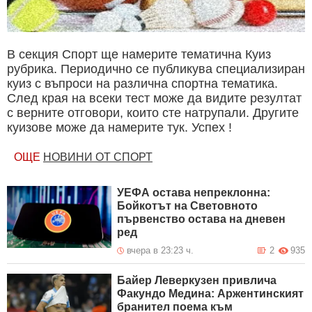
В секция Спорт ще намерите тематична Куиз
рубрика. Периодично се публикува специализиран
куиз с въпроси на различна спортна тематика.
След края на всеки тест може да видите резултат
с верните отговори, които сте натрупали. Другите
куизове може да намерите тук. Успех !
ОЩЕ
НОВИНИ ОТ СПОРТ
УЕФА остава непреклонна:
Бойкотът на Световното
първенство остава на дневен
ред
вчера в 23:23 ч.
2
935
Байер Леверкузен привлича
Факундо Медина: Аржентинският
бранител поема към