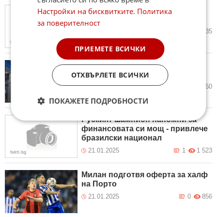
Стана ясна заплатата на новия
Настройки на бисквитките
.
Политика
вратар на ЦСКА
за поверителност
21.01.2025
3
2 135
ПРИЕМЕТЕ ВСИЧКИ
Шефове инспектират Левски в
Турция
ОТХВЪРЛЕТЕ ВСИЧКИ
21.01.2025
4
1 350
ПОКАЖЕТЕ ПОДРОБНОСТИ
Руският шампион напомни за
финансовата си мощ - привлече
бразилски национал
21.01.2025
1
1 523
Милан подготвя оферта за халф
на Порто
21.01.2025
0
856