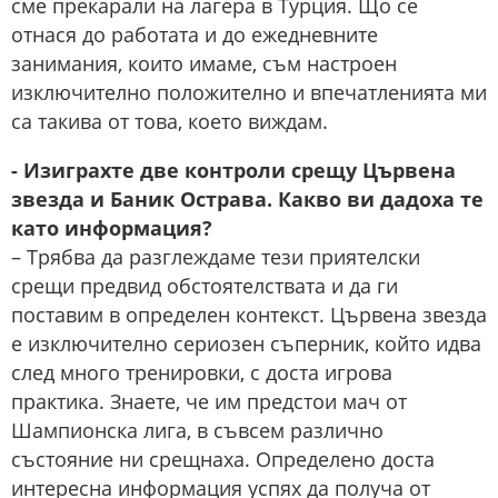
сме прекарали на лагера в Турция. Що се
отнася до работата и до ежедневните
занимания, които имаме, съм настроен
изключително положително и впечатленията ми
са такива от това, което виждам.
- Изиграхте две контроли срещу Цървена
звезда и Баник Острава. Какво ви дадоха те
като информация?
– Трябва да разглеждаме тези приятелски
срещи предвид обстоятелствата и да ги
поставим в определен контекст. Цървена звезда
е изключително сериозен съперник, който идва
след много тренировки, с доста игрова
практика. Знаете, че им предстои мач от
Шампионска лига, в съвсем различно
състояние ни срещнаха. Определено доста
интересна информация успях да получа от