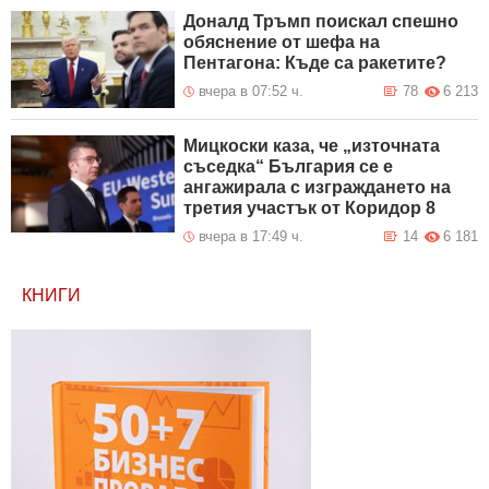
Доналд Тръмп поискал спешно
обяснение от шефа на
Пентагона: Къде са ракетите?
вчера в 07:52 ч.
78
6 213
Мицкоски каза, че „източната
съседка“ България се е
ангажирала с изграждането на
третия участък от Коридор 8
вчера в 17:49 ч.
14
6 181
КНИГИ