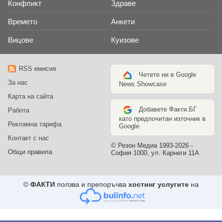
Конфликт
Здраве
Времето
Анкети
Вицове
Куизове
RSS емисия
Четете ни в Google
За нас
News Showcase
Карта на сайта
Добавете Факти.БГ
Работа
като предпочитан източник в
Рекламна тарифа
Google
Контакт с нас
© Резон Медиа 1993-2026 -
Общи правила
София 1000, ул. Карнеги 11А
©
ФАКТИ
ползва и препоръчва
хостинг услугите
на