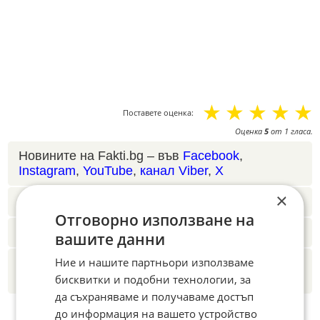
☆
☆
☆
☆
☆
Поставете оценка:
Оценка
5
от
1
гласа.
Новините на Fakti.bg – във
Facebook
,
Instagram
,
YouTube
,
канал Viber
,
X
×
Четете ни и в Google News Showcase
Отговорно използване на
Абонамент за Факти.БГ в Google Alerts
вашите данни
Ние и нашите партньори използваме
Добавете Факти.БГ като предпочитан
източник в Google
бисквитки и подобни технологии, за
да съхраняваме и получаваме достъп
до информация на вашето устройство