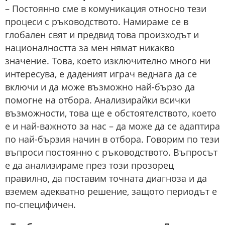
– Постоянно сме в комуникация относно тези
процеси с ръководството. Намираме се в
глобален свят и предвид това произходът и
националността за мен нямат никакво
значение. Това, което изключително много ни
интересува, е даденият играч веднага да се
включи и да може възможно най-бързо да
помогне на отбора. Анализирайки всички
възможности, това ще е обстоятелството, което
е и най-важното за нас – да може да се адаптира
по най-бързия начин в отбора. Говорим по тези
въпроси постоянно с ръководството. Въпросът
е да анализираме през този прозорец
правилно, да поставим точната диагноза и да
вземем адекватно решение, защото периодът е
по-специфичен.