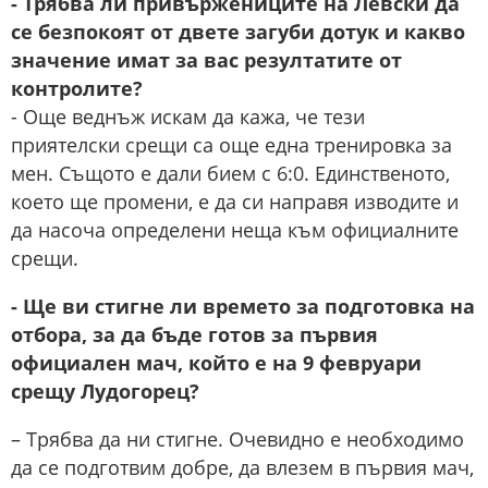
- Трябва ли привържениците на Левски да
се безпокоят от двете загуби дотук и какво
значение имат за вас резултатите от
контролите?
- Още веднъж искам да кажа, че тези
приятелски срещи са още една тренировка за
мен. Същото е дали бием с 6:0. Единственото,
което ще промени, е да си направя изводите и
да насоча определени неща към официалните
срещи.
- Ще ви стигне ли времето за подготовка на
отбора, за да бъде готов за първия
официален мач, който е на 9 февруари
срещу Лудогорец?
– Трябва да ни стигне. Очевидно е необходимо
да се подготвим добре, да влезем в първия мач,