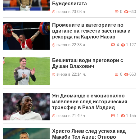
Бундеслигата
вчера в 23:03 ч.
0
640
Промените в категориите по
вдигане на тежести засегнаха и
рекорда на Карлос Насар
вчера в 22:38 ч.
4
1 127
Бешикташ води преговори с
Душан Влахович
вчера в 22:14 ч.
0
660
Ян Диоманде с емоционално
изявление след историческия
трансфер в Реал Мадрид
вчера в 21:49 ч.
1
1 155
Христо Янев след успеха над
Макаби Тел Авив: Отново