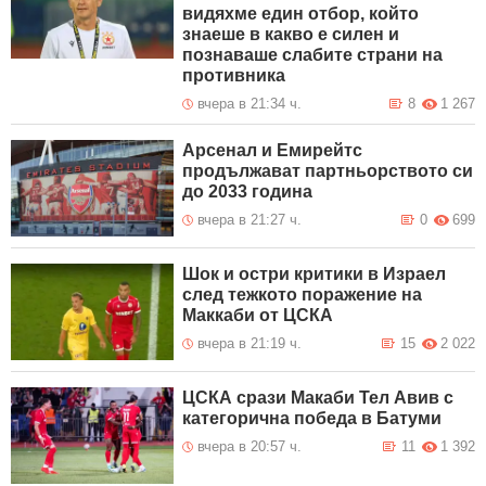
видяхме един отбор, който
знаеше в какво е силен и
познаваше слабите страни на
противника
вчера в 21:34 ч.
8
1 267
Арсенал и Емирейтс
продължават партньорството си
до 2033 година
вчера в 21:27 ч.
0
699
Шок и остри критики в Израел
след тежкото поражение на
Маккаби от ЦСКА
вчера в 21:19 ч.
15
2 022
ЦСКА срази Макаби Тел Авив с
категорична победа в Батуми
вчера в 20:57 ч.
11
1 392