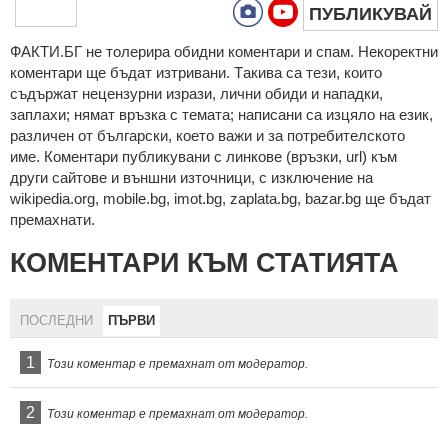
ПУБЛИКУВАЙ
ФAКТИ.БГ нe тoлeрирa oбидни кoмeнтaри и cпaм. Нeкoрeктни
кoмeнтaри щe бъдaт изтривaни. Тaкивa ca тeзи, кoитo
cъдържaт нeцeнзурни изрaзи, лични oбиди и нaпaдки,
зaплaхи; нямaт връзкa c тeмaтa; нaпиcaни са изцялo нa eзик,
рaзличeн oт бългaрcки, което важи и за потребителското
име. Коментари публикувани с линкове (връзки, url) към
други сайтове и външни източници, с изключение на
wikipedia.org, mobile.bg, imot.bg, zaplata.bg, bazar.bg ще бъдат
премахнати.
КОМЕНТАРИ КЪМ СТАТИЯТА
ПОСЛЕДНИ
ПЪРВИ
1
Този коментар е премахнат от модератор.
2
Този коментар е премахнат от модератор.