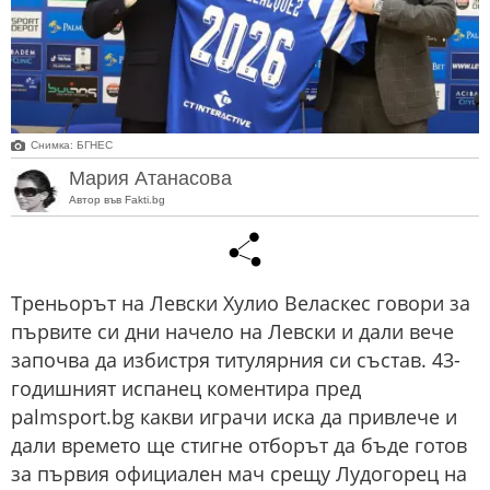
Снимка: БГНЕС
Мария Атанасова
Автор във Fakti.bg
Треньорът на Левски Хулио Веласкес говори за
първите си дни начело на Левски и дали вече
започва да избистря титулярния си състав. 43-
годишният испанец коментира пред
palmsport.bg какви играчи иска да привлече и
дали времето ще стигне отборът да бъде готов
за първия официален мач срещу Лудогорец на