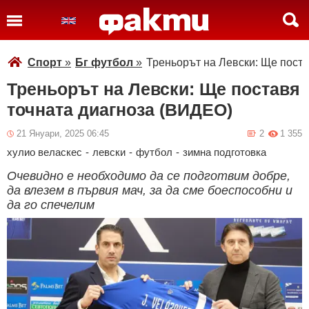
Спорт
»
Бг футбол
»
Треньорът на Левски: Ще пост
Треньорът на Левски: Ще поставя
точната диагноза (ВИДЕО)
21 Януари, 2025 06:45
2
1 355
хулио веласкес
-
левски
-
футбол
-
зимна подготовка
Очевидно е необходимо да се подготвим добре,
да влезем в първия мач, за да сме боеспособни и
да го спечелим