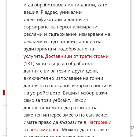
и да обработваме лични данни, като
вашия IP адрес, уникални
идентификатори и данни за
сърфиране, за персонализирани
реклами и съдържание, измерване на
реклами и съдържание, анализ на
аудиторията и подобряване на
услугите.
Доставчици от трети страни
(181)
може също да обработват
данните ви за тези и други цели,
включително използване на точни
данни за геолокация и характеристики
на устройството. Вашият избор важи
СВЪРЗАНИ НОВИНИ
само за този уебсайт. Някои
доставчици може да разчитат на
Брутални сблъсъци в Белград
преди Цървена звезда – ПСВ
законен интерес вместо на съгласие;
(ВИДЕО)
имате право да възразите в
Настройки
21.01.2025
4
1 532
за рекламиране
. Можете да оттеглите
съгласието си по всяко време в