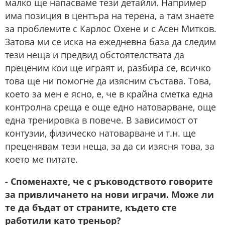
малко ще напасваме тези детайли. Например
има позиция в центъра на терена, а там знаете
за проблемите с Карлос Охене и с Асен Митков.
Затова ми се иска на ежедневна база да следим
тези неща и предвид обстоятелствата да
преценим кои ще играят и, разбира се, всичко
това ще ни помогне да изясним състава. Това,
което за мен е ясно, е, че в крайна сметка една
контролна среща е още едно натоварване, още
една тренировка в повече. В зависимост от
контузии, физическо натоварване и т.н. ще
преценявам тези неща, за да си изясня това, за
което ме питате.
- Споменахте, че с ръководството говорите
за привличането на нови играчи. Може ли
те да бъдат от страните, където сте
работили като треньор?