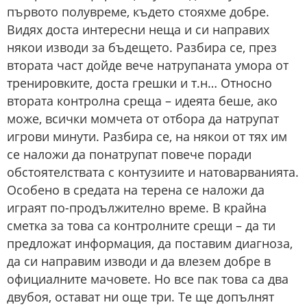
първото полувреме, където стояхме добре.
Видях доста интересни неща и си направих
някои изводи за бъдещето. Разбира се, през
втората част дойде вече натрупаната умора от
тренировките, доста грешки и т.н… Относно
втората контролна среща – идеята беше, ако
може, всички момчета от отбора да натрупат
игрови минути. Разбира се, на някои от тях им
се наложи да понатрупат повече поради
обстоятелствата с контузиите и натоварванията.
Особено в средата на терена се наложи да
играят по-продължително време. В крайна
сметка за това са контролните срещи – да ти
предложат информация, да поставим диагноза,
да си направим изводи и да влезем добре в
официалните мачовете. Но все пак това са два
двубоя, остават ни още три. Те ще допълнят