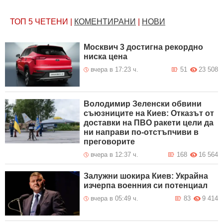
ТОП 5
ЧЕТЕНИ
|
КОМЕНТИРАНИ
|
НОВИ
Москвич 3 достигна рекордно
ниска цена
вчера в 17:23 ч.
51
23 508
Володимир Зеленски обвини
съюзниците на Киев: Отказът от
доставки на ПВО ракети цели да
ни направи по-отстъпчиви в
преговорите
вчера в 12:37 ч.
168
16 564
Залужни шокира Киев: Украйна
изчерпа военния си потенциал
вчера в 05:49 ч.
83
9 414