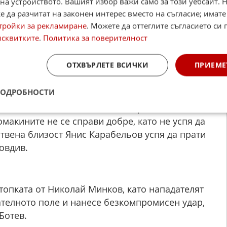
на устройството. Вашият избор важи само за този уебсайт. 
еликолепна топка в наказателното поле на
 да разчитат на законен интерес вместо на съгласие; имате
ато достави перфектен пас за Ивелин Попов,
тройки за рекламиране
. Можете да оттеглите съгласието си 
облеми да отбележи - 3:0 за Ботев.
исквитките
.
Политика за поверителност
пов и Винни Трибуле си размениха
ОТХВЪРЛЕТЕ ВСИЧКИ
ПРИЕМЕ
улна с лекота топката покрай Артур Мота, за
а Ботев Пловдив.
ПОДРОБНОСТИ
 в наказателното поле на съперника, а там се
макините не се справи добре, като не успя да
ствена близост Янис Карабельов успя да прати
ловдив.
топката от Николай Минков, като нападателят
ателното поле и нанесе безкомпромисен удар,
Ботев.