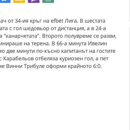
ач от 34-ия кръг на efbet Лига. В шестата
та с гол шедовьор от дистанция, а в 24-а
а "канарчетата". Второто полувреме се разви,
минираше на терена. В 66-а минута Ивелин
мо две минути по-късно капитанът на гостите
с Карабельов отбеляза куриозен гол, а пет
ме Винни Трибуле оформи крайното 6:0.