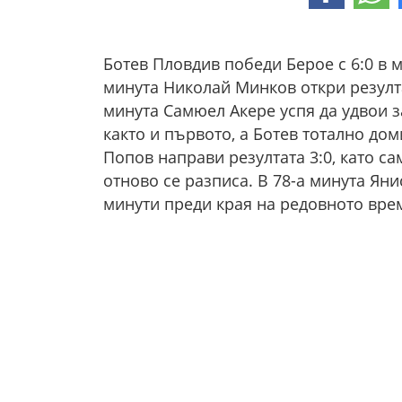
Ботев Пловдив победи Берое с 6:0 в м
минута Николай Минков откри резулта
минута Самюел Акере успя да удвои з
както и първото, а Ботев тотално до
Попов направи резултата 3:0, като са
отново се разписа. В 78-а минута Яни
минути преди края на редовното вре