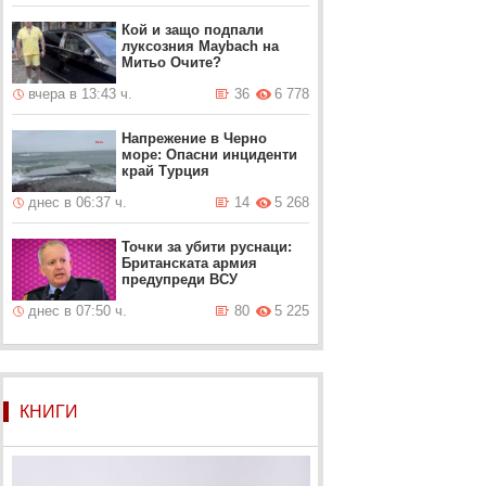
Кой и защо подпали
луксозния Maybach на
Митьо Очите?
вчера в 13:43 ч.
36
6 778
Напрежение в Черно
море: Опасни инциденти
край Турция
днес в 06:37 ч.
14
5 268
Точки за убити руснаци:
Британската армия
предупреди ВСУ
днес в 07:50 ч.
80
5 225
КНИГИ