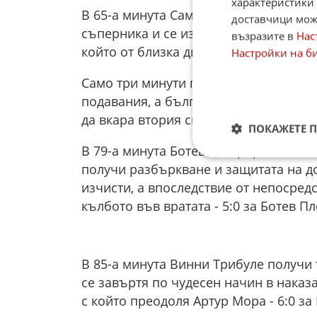
характеристики 
В 65-а минута Самюел Акере получи в
доставчици може
съперника и се измъкна от засада, к
възразите в
Нас
който от близка дистанция нямаше пр
Настройки на б
Само три минути по-късно Ивелин По
подавания, а българинът накрая търк
да вкара втория си гол в мача - 4:0 з
ПОКАЖЕТЕ 
В 79-а минута Ботев центрира топката
получи разбъркване и защитата на до
изчисти, а впоследствие от непосред
кълбото във вратата - 5:0 за Ботев П
В 85-а минута Винни Трибуле получи 
се завъртя по чудесен начин в наказ
с който преодоля Артур Мора - 6:0 за 