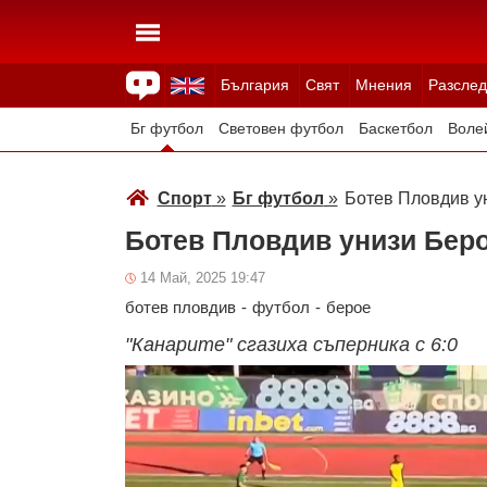
България
Свят
Мнения
Разслед
Здраве
Времето
Анкети
Вицове
Куизове
Бг футбол
Световен футбол
Баскетбол
Воле
Зимни спортове
Спорт
»
Бг футбол
»
Ботев Пловдив ун
Ботев Пловдив унизи Беро
14 Май, 2025 19:47
ботев пловдив
-
футбол
-
берое
"Канарите" сгазиха съперника с 6:0