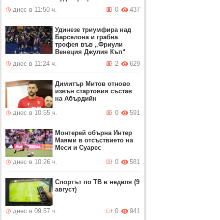
днес в 11:50 ч.
0
437
Удинезе триумфира над
Барселона и грабна
трофея във „Фриули
Венеция Джулия Къп“
днес в 11:24 ч.
2
629
Димитър Митов отново
извън стартовия състав
на Абърдийн
днес в 10:55 ч.
0
591
Монтерей обърна Интер
Маями в отсъствието на
Меси и Суарес
днес в 10:26 ч.
0
581
Спортът по ТВ в неделя (9
август)
днес в 09:57 ч.
0
941