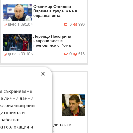
Станимир Стоилов:
Вярвам в труда, а не в
оправданията
днес в 09:28 ч.
3
998
Лоренцо Пелегрини
направи жест и
преподписа с Рома
днес в 09:10 ч.
0
616
×
ЛОВЦИ НА БИСЕРИ
да съхраняваме
Пламен
ме лични данни,
Константинов
персонализирани
диторията и
Пламен Константинов
коментира получената
работват
награда за треньор на годината в
за геолокация и
България за 2015 година