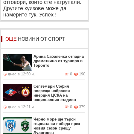
отговори, които сте натрупали.
Другите куизове може да
намерите тук. Успех !
ОЩЕ
НОВИНИ ОТ СПОРТ
Арина Сабаленка отпадна
драматично от турнира в
Торонто
днес в 12:50 ч.
0
190
Септември София
посреща набралия
инерция ЦСКА на
националния стадион
днес в 12:21 ч.
0
379
Черно море ще търси
първата си победа през
новия сезон срещу
Лудогорец