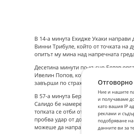
В 14-а минута Ехидже Укаки направи
Винни Трибуле, който от точката на 
опитът му мина над напречната греда
Десетина минути по-късно Ботев орга
Ивелин Попов, който пусна пас към С
Отговорно
завърши по страхотен начин, за да удв
Ние и нашите п
В 57-а минута Берое организира чуде
и получаваме д
Салидо бе намерен в наказателното по
като вашия IP 
топката се отби от лявата греда на Х
реклами и съдъ
пробва удар от добра ситуация, но М
подобряване на
можеше да направи добавка и да отбе
данните ви за т