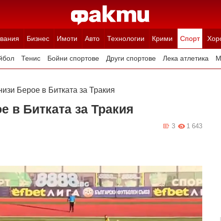
вания
Бизнес
Имоти
Авто
Технологии
Крими
Спорт
Хор
йбол
Тенис
Бойни спортове
Други спортове
Лека атлетика
М
изи Берое в Битката за Тракия
е в Битката за Тракия
3
1 643