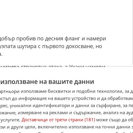
 добър пробив по десния фланг и намери
дузпата шутира с първото докосване, но
.
низира страхотна атака, а Укаки намери
амюел Акере, а той показа самочувствие и
 използване на вашите данни
ои резултата - 2:0 за Ботев.
артньори използваме бисквитки и подобни технологии, за 
сна атака по левия фланг, при който Алберто
остъп до информация на вашето устройство и да обработва
ле и стреля с глава от чиста позиция, но
адрес, уникални идентификатори и данни за сърфиране, за 
анс Бернат. Малко след това Винни Трибуле
ржание, измерване на реклами и съдържание, анализ на ау
ота внимаваше и отрази. Янис Карабельов
 услугите.
Доставчици от трети страни (181)
може също да об
лежи, но вместо това направи голям пропуск.
ези и други цели, включително използване на точни данни 