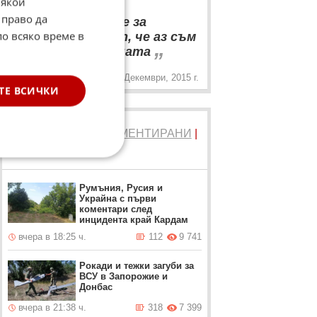
Някои
“
 право да
Не говори добре за
по всяко време в
българския спорт, че аз съм
„
треньор на годината
22 Декември, 2015 г.
ТЕ ВСИЧКИ
ТОП 5
ЧЕТЕНИ
|
КОМЕНТИРАНИ
|
НОВИ
Румъния, Русия и
Украйна с първи
коментари след
инцидента край Кардам
вчера в 18:25 ч.
112
9 741
Рокади и тежки загуби за
ВСУ в Запорожие и
Донбас
вчера в 21:38 ч.
318
7 399