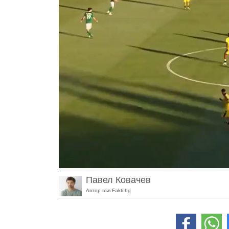
Павел Ковачев
Автор във Fakti.bg