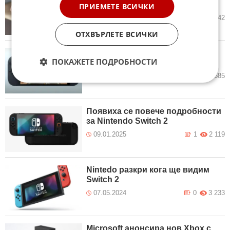
продажби за новата си конзола
ПРИЕМЕТЕ ВСИЧКИ
11.06.2025
2
1 742
ОТХВЪРЛЕТЕ ВСИЧКИ
Nintendo показа новото
ПОКАЖЕТЕ ПОДРОБНОСТИ
поколение Switch 2
16.01.2025
3
2 685
Появиха се повече подробности
за Nintendo Switch 2
09.01.2025
1
2 119
Nintedo разкри кога ще видим
Switch 2
07.05.2024
0
3 233
Microsoft анонсира нов Xbox с