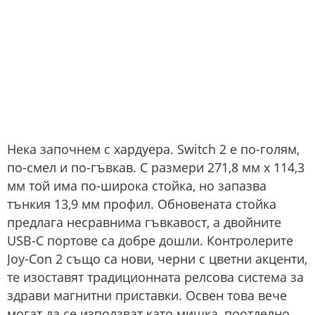
Нека започнем с хардуера. Switch 2 е по-голям,
по-смел и по-гъвкав. С размери 271,8 мм x 114,3
мм той има по-широка стойка, но запазва
тънкия 13,9 мм профил. Обновената стойка
предлага несравнима гъвкавост, а двойните
USB-C портове са добре дошли. Контролерите
Joy-Con 2 също са нови, черни с цветни акценти,
те изоставят традиционната релсова система за
здрави магнитни приставки. Освен това вече
могат да се използват като мишка, поотделно