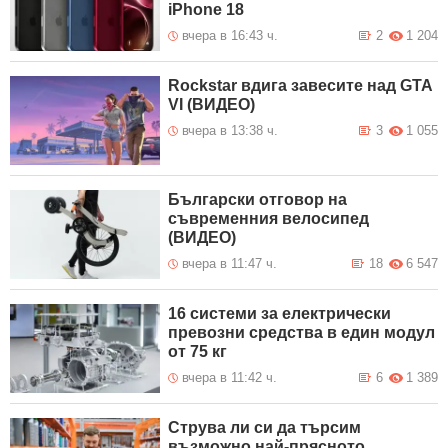
iPhone 18
вчера в 16:43 ч.
2
1 204
Rockstar вдига завесите над GTA
VI (ВИДЕО)
вчера в 13:38 ч.
3
1 055
Български отговор на
съвременния велосипед
(ВИДЕО)
вчера в 11:47 ч.
18
6 547
16 системи за електрически
превозни средства в един модул
от 75 кг
вчера в 11:42 ч.
6
1 389
Струва ли си да търсим
възможно най-прясното