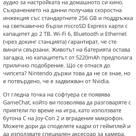
аудио за настройката на домашното си кино.
Съхранението на данни получава скоростна
инжекция със стандартните 256 GB и поддръжка
на светкавично бързи microSD Express карти с
капацитет до 2 TB. Wi-Fi 6, Bluetooth и Ethernet
(чрез докинг станцията) гарантират, че сте
винаги свързани. Животът на батерията остава
загадка, но капацитетът от 5220mAh предполага
прилично подобрение. Що се отнася до
чипсета? Nintendo държи това да не се знае, но
е потвърдено, че е задвижван от Nvidia.
От гледна точка на софтуера се появява
GameChat, който ви позволява да разговаряте с
приятели по време на игра, като използвате
бутона C на Joy-Con 2 и вградения микрофон.
Можете дори да споделяте кадри от геймплей и
да използвате специален аксесоар за камера.