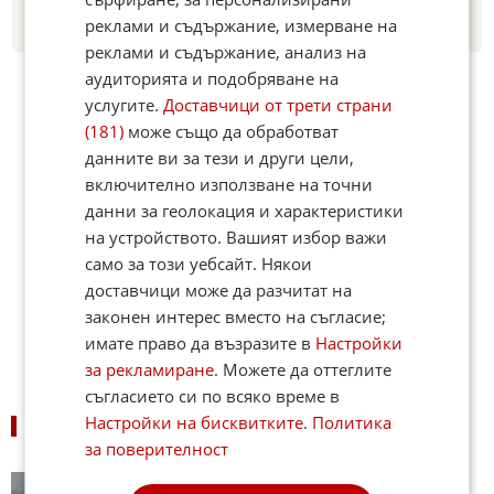
Добавете Факти.БГ като предпочитан
реклами и съдържание, измерване на
източник в Google
реклами и съдържание, анализ на
аудиторията и подобряване на
услугите.
Доставчици от трети страни
(181)
може също да обработват
данните ви за тези и други цели,
включително използване на точни
данни за геолокация и характеристики
на устройството. Вашият избор важи
само за този уебсайт. Някои
доставчици може да разчитат на
законен интерес вместо на съгласие;
имате право да възразите в
Настройки
за рекламиране
. Можете да оттеглите
съгласието си по всяко време в
Настройки на бисквитките
.
Политика
ПОДОБНИ НОВИНИ
за поверителност
Nintendo отчете рекордни