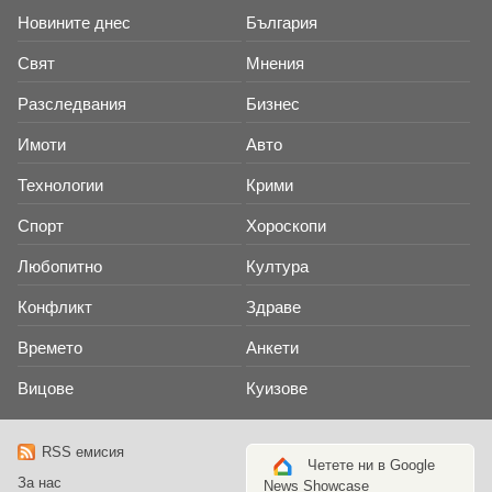
Новините днес
България
Свят
Мнения
Разследвания
Бизнес
Имоти
Авто
Технологии
Крими
Спорт
Хороскопи
Любопитно
Култура
Конфликт
Здраве
Времето
Анкети
Вицове
Куизове
RSS емисия
Четете ни в Google
За нас
News Showcase