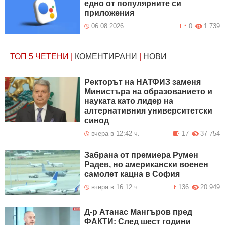
едно от популярните си
приложения
06.08.2026
0
1 739
ТОП 5
ЧЕТЕНИ
|
КОМЕНТИРАНИ
|
НОВИ
Ректорът на НАТФИЗ заменя
Министъра на образованието и
науката като лидер на
алтернативния университетски
синод
вчера в 12:42 ч.
17
37 754
Забрана от премиера Румен
Радев, но американски военен
самолет кацна в София
вчера в 16:12 ч.
136
20 949
Д-р Атанас Мангъров пред
ФАКТИ: След шест години