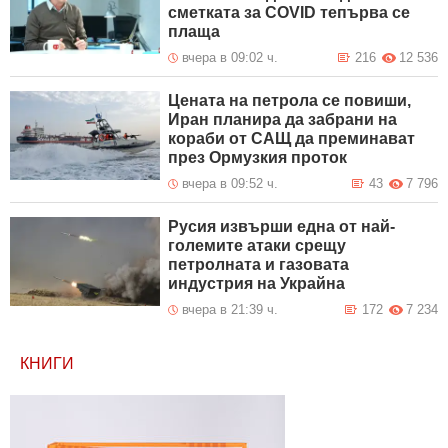
сметката за COVID тепърва се
плаща
вчера в 09:02 ч.
216
12 536
Цената на петрола се повиши,
Иран планира да забрани на
кораби от САЩ да преминават
през Ормузкия проток
вчера в 09:52 ч.
43
7 796
Русия извърши една от най-
големите атаки срещу
петролната и газовата
индустрия на Украйна
вчера в 21:39 ч.
172
7 234
КНИГИ