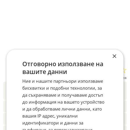
×
Отговорно използване на
☆
☆
☆
☆
☆
вашите данни
Поставете оценка:
Оценка
3.3
от
3
гласа.
Ние и нашите партньори използваме
Новините на Fakti.bg – във
Facebook
,
бисквитки и подобни технологии, за
Instagram
,
YouTube
,
канал Viber
,
X
да съхраняваме и получаваме достъп
до информация на вашето устройство
Четете ни и в Google News Showcase
и да обработваме лични данни, като
вашия IP адрес, уникални
Абонамент за Факти.БГ в Google Alerts
идентификатори и данни за
сърфиране, за персонализирани