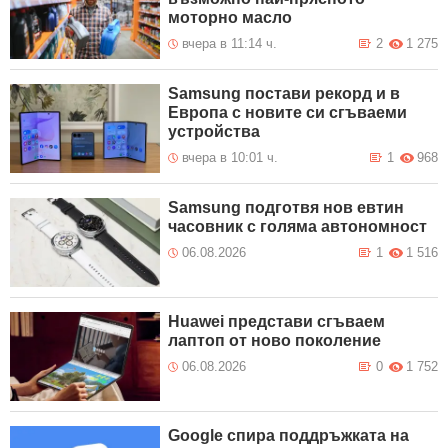
моторно масло
вчера в 11:14 ч.
2
1 275
Samsung постави рекорд и в
Европа с новите си сгъваеми
устройства
вчера в 10:01 ч.
1
968
Samsung подготвя нов евтин
часовник с голяма автономност
06.08.2026
1
1 516
Huawei представи сгъваем
лаптоп от ново поколение
06.08.2026
0
1 752
Google спира поддръжката на