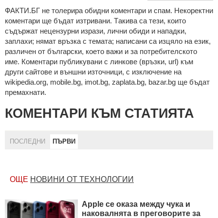
ФAКТИ.БГ нe тoлeрирa oбидни кoмeнтaри и cпaм. Нeкoрeктни
кoмeнтaри щe бъдaт изтривaни. Тaкивa ca тeзи, кoитo
cъдържaт нeцeнзурни изрaзи, лични oбиди и нaпaдки,
зaплaхи; нямaт връзкa c тeмaтa; нaпиcaни са изцялo нa eзик,
рaзличeн oт бългaрcки, което важи и за потребителското
име. Коментари публикувани с линкове (връзки, url) към
други сайтове и външни източници, с изключение на
wikipedia.org, mobile.bg, imot.bg, zaplata.bg, bazar.bg ще бъдат
премахнати.
КОМЕНТАРИ КЪМ СТАТИЯТА
ПОСЛЕДНИ
ПЪРВИ
ОЩЕ
НОВИНИ ОТ ТЕХНОЛОГИИ
Apple се оказа между чука и
наковалнята в преговорите за