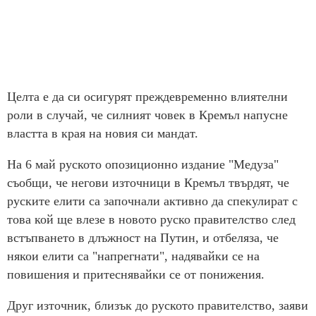
Целта е да си осигурят преждевременно влиятелни
роли в случай, че силният човек в Кремъл напусне
властта в края на новия си мандат.
На 6 май руското опозиционно издание "Медуза"
съобщи, че негови източници в Кремъл твърдят, че
руските елити са започнали активно да спекулират с
това кой ще влезе в новото руско правителство след
встъпването в длъжност на Путин, и отбеляза, че
някои елити са "напрегнати", надявайки се на
повишения и притеснявайки се от понижения.
Друг източник, близък до руското правителство, заяви