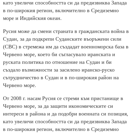
като увеличи способността си да предизвиква Запада
в по-широкия регион, включително в Средиземно
море и Индийския океан.
Русия може да смени страната в гражданската война в
Судан, за да подкрепи Суданските въоръжени сили
(СВС) в стремежа им да създадат военноморска база в
Червено море, което би съгласувало иранската и
руската политика по отношение на Судан и би
създало възможности за засилено иранско-руско
сътрудничество в Судан и в по-широкия район на
Червено море.
От 2008 г. насам Русия се стреми към пристанище в
Червено море, за да защити икономическите си
интереси в района и да подобри военната си позиция,
като увеличи способността си да предизвиква Запада
в по-широкия регион, включително в Средиземно