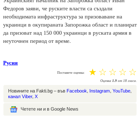
Украинският началник на Запорожка област Иван
Федоров заяви, че руските власти са създали
необходимата инфраструктура за призоваване на
украинци в окупираната Запорожка област и планират
да призоват над 150 000 украинци в руската армия в
неуточнен период от време.
Русия
☆
☆
☆
☆
☆
Поставете оценка:
Оценка
1.9
от
18
гласа.
Новините на Fakti.bg – във
Facebook
,
Instagram
,
YouTube
,
канал Viber
,
X
Четете ни и в Google News