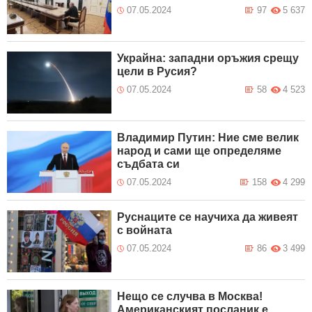
07.05.2024
97
5 637
Украйна: западни оръжия срещу
цели в Русия?
07.05.2024
58
4 523
Владимир Путин: Ние сме велик
народ и сами ще определяме
съдбата си
07.05.2024
158
4 299
Руснаците се научиха да живеят
с войната
07.05.2024
86
3 499
Нещо се случва в Москва!
Американският посланик е