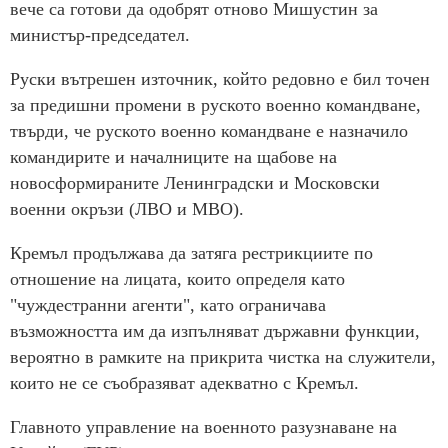
вече са готови да одобрят отново Мишустин за
министър-председател.
Руски вътрешен източник, който редовно е бил точен
за предишни промени в руското военно командване,
твърди, че руското военно командване е назначило
командирите и началниците на щабове на
новосформираните Ленинградски и Московски
военни окръзи (ЛВО и МВО).
Кремъл продължава да затяга рестрикциите по
отношение на лицата, които определя като
"чуждестранни агенти", като ограничава
възможността им да изпълняват държавни функции,
вероятно в рамките на прикрита чистка на служители,
които не се съобразяват адекватно с Кремъл.
Главното управление на военното разузнаване на