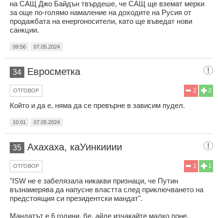
на САЩ Джо Байдън твърдеше, че САЩ ще вземат мерки
за още по-голямо намаление на доходите на Русия от
продажбата на енергоносители, като ще въведат нови
санкции.
09:56
07.05.2024
Евросметка
34
2
2
ОТГОВОР
Който и да е, няма да се превърне в зависим пудел.
10:01
07.05.2024
Ахахаха, каУинкииии
35
1
1
ОТГОВОР
"ISW не е забелязала никакви признаци, че Путин
възнамерява да напусне властта след приключването на
предстоящия си президентски мандат".
Мандатът е 6 години, бе, айде изчакайте малко поне.