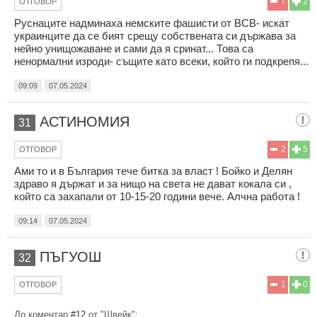
7
2
ОТГОВОР
Руснаците надминаха немските фашисти от ВСВ- искат
украинците да се бият срещу собствената си държава за
нейно унищожаване и сами да я сринат... Това са
ненормални изроди- същите като всеки, който ги подкрепя...
09:09
07.05.2024
АСТИНОМИЯ
31
2
5
ОТГОВОР
Ами то и в България тече битка за власт ! Бойко и Делян
здраво я държат и за нищо на света не дават кокала си ,
който са захапали от 10-15-20 години вече. Алчна работа !
09:14
07.05.2024
ПЪГУОШ
32
1
0
ОТГОВОР
До коментар
#12
от "Швейк":