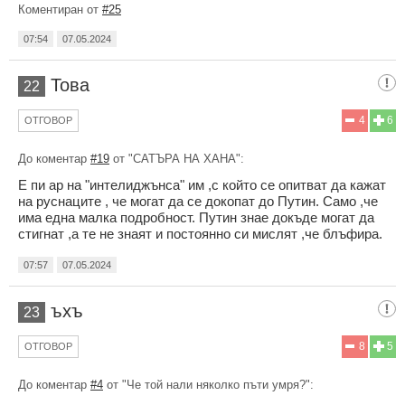
Коментиран от
#25
07:54
07.05.2024
Това
22
4
6
ОТГОВОР
До коментар
#19
от "САТЪРА НА ХАНА":
Е пи ар на "интелиджънса" им ,с който се опитват да кажат
на руснаците , че могат да се докопат до Путин. Само ,че
има една малка подробност. Путин знае докъде могат да
стигнат ,а те не знаят и постоянно си мислят ,че блъфира.
07:57
07.05.2024
ъхъ
23
8
5
ОТГОВОР
До коментар
#4
от "Че той нали няколко пъти умря?":