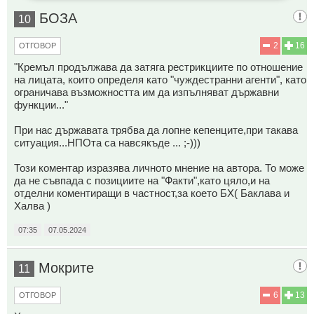
БОЗА
10
2
16
ОТГОВОР
"Кремъл продължава да затяга рестрикциите по отношение
на лицата, които определя като "чуждестранни агенти", като
ограничава възможността им да изпълняват държавни
функции..."
При нас държавата трябва да лопне кепенците,при такава
ситуация...НПОта са навсякъде ... ;-)))
Този коментар изразява личното мнение на автора. То може
да не съвпада с позициите на "Факти",като цяло,и на
отделни коментиращи в частност,за което БХ( Баклава и
Халва )
07:35
07.05.2024
Мокрите
11
6
13
ОТГОВОР