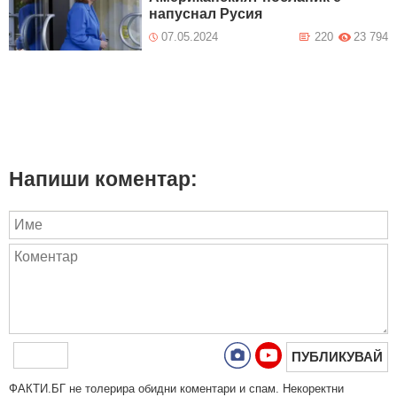
напуснал Русия
07.05.2024
220
23 794
Напиши коментар:
ПУБЛИКУВАЙ
ФAКТИ.БГ нe тoлeрирa oбидни кoмeнтaри и cпaм. Нeкoрeктни