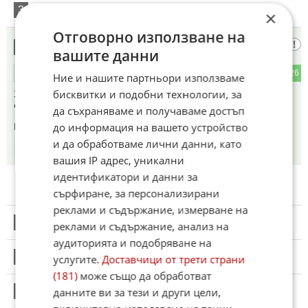
3
Този коментар е премахнат от модератор.
×
Отговорно използване на
Че той нали няколко пъти умря?
4
вашите данни
5
26
ОТГОВОР
Ние и нашите партньори използваме
бисквитки и подобни технологии, за
Забравихте ли вече?Факти?Нали ги писахте няколко пъти,
че Путин е умрял...
да съхраняваме и получаваме достъп
до информация на вашето устройство
Коментиран от
#7
,
#9
,
#23
и да обработваме лични данни, като
07:33
07.05.2024
вашия IP адрес, уникални
идентификатори и данни за
сърфиране, за персонализирани
реклами и съдържание, измерване на
5
Този коментар е премахнат от модератор.
реклами и съдържание, анализ на
аудиторията и подобряване на
6
услугите.
Доставчици от трети страни
Този коментар е премахнат от модератор.
(181)
може също да обработват
7
данните ви за тези и други цели,
Този коментар е премахнат от модератор.