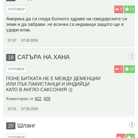
5
14
ОТГОВОР
Америка да си гледа болното здраве на говедарските си
земи и да забрави ,че всички са индианци защото ще я
удари влак.
07:47
07.05.2024
САТЪРА НА ХАНА
19
7
18
ОТГОВОР
ПОНЕ БИТКАТА НЕ Е МЕЖДУ ДЕМЕНЦИИ
ИЛИ ПЪК ПАКИСТАНЦИ И ИНДИЙЦИ
КАТО В АНГЛО-САКСОНИЯ :))
Коментиран от
#22
,
#29
07:51
07.05.2024
Шланг
20
2
5
ОТГОВОР