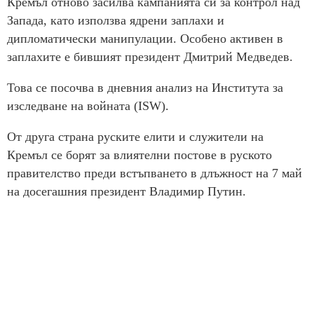
Кремъл отново засилва кампанията си за контрол над
Запада, като използва ядрени заплахи и
дипломатически манипулации. Особено активен в
заплахите е бившият президент Дмитрий Медведев.
Това се посочва в дневния анализ на Института за
изследване на войната (ISW).
От друга страна руските елити и служители на
Кремъл се борят за влиятелни постове в руското
правителство преди встъпването в длъжност на 7 май
на досегашния президент Владимир Путин.