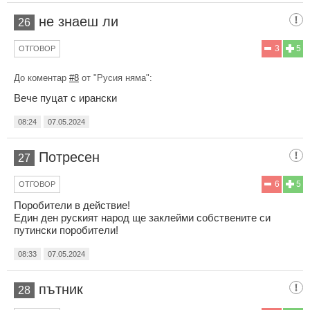
не знаеш ли
26
3
5
ОТГОВОР
До коментар
#8
от "Русия няма":
Вече пуцат с ирански
08:24
07.05.2024
Потресен
27
6
5
ОТГОВОР
Поробители в действие!
Един ден руският народ ще заклейми собствените си
путински поробители!
08:33
07.05.2024
пътник
28