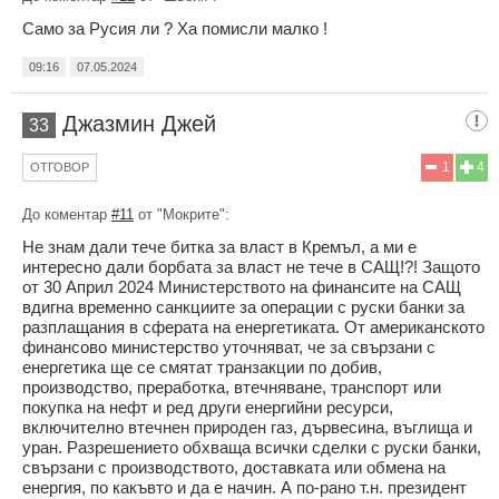
Само за Русия ли ? Ха помисли малко !
09:16
07.05.2024
Джазмин Джей
33
1
4
ОТГОВОР
До коментар
#11
от "Мокрите":
Не знам дали тече битка за власт в Кремъл, а ми е
интересно дали борбата за власт не тече в САЩ!?! Защото
от 30 Април 2024 Министерството на финансите на САЩ
вдигна временно санкциите за операции с руски банки за
разплащания в сферата на енергетиката. От американското
финансово министерство уточняват, че за свързани с
енергетика ще се смятат транзакции по добив,
производство, преработка, втечняване, транспорт или
покупка на нефт и ред други енергийни ресурси,
включително втечнен природен газ, дървесина, въглища и
уран. Разрешението обхваща всички сделки с руски банки,
свързани с производството, доставката или обмена на
енергия, по какъвто и да е начин. А по-рано т.н. президент