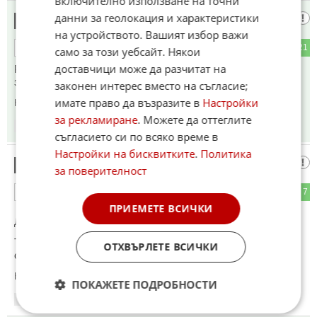
включително използване на точни
данни за геолокация и характеристики
Русия няма
8
на устройството. Вашият избор важи
8
21
ОТГОВОР
само за този уебсайт. Някои
доставчици може да разчитат на
Ракети, свършиха още 2022 година, Урсулата каза.Всички
западни демократични свободни медии писаха тогава.
законен интерес вместо на съгласие;
имате право да възразите в
Настройки
Коментиран от
#26
за рекламиране
. Можете да оттеглите
07:35
07.05.2024
съгласието си по всяко време в
Настройки на бисквитките
.
Политика
Варненец
9
за поверителност
16
7
ОТГОВОР
ПРИЕМЕТЕ ВСИЧКИ
До коментар
#4
от "Че той нали няколко пъти умря?":
Ти от къде знаеш, че не е умрял??? По двойниците ли
ОТХВЪРЛЕТЕ ВСИЧКИ
съдиш?
Коментиран от
#15
,
#17
ПОКАЖЕТЕ ПОДРОБНОСТИ
07:35
07.05.2024