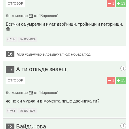
1
13
ОТГОВОР
До коментар
#9
от "Варненец":
Всички са умрели и имат двойници, тройници и петорници.
😃
07:39
07.05.2024
16
Този коментар е премахнат от модератор.
А ти откъде знаеш,
17
1
15
ОТГОВОР
До коментар
#9
от "Варненец":
че не си умрял и в момента пише двойника ти?
07:41
07.05.2024
Байдънова
18