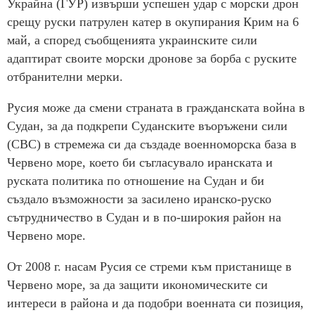
Украйна (ГУР) извърши успешен удар с морски дрон
срещу руски патрулен катер в окупирания Крим на 6
май, а според съобщенията украинските сили
адаптират своите морски дронове за борба с руските
отбранителни мерки.
Русия може да смени страната в гражданската война в
Судан, за да подкрепи Суданските въоръжени сили
(СВС) в стремежа си да създаде военноморска база в
Червено море, което би съгласувало иранската и
руската политика по отношение на Судан и би
създало възможности за засилено иранско-руско
сътрудничество в Судан и в по-широкия район на
Червено море.
От 2008 г. насам Русия се стреми към пристанище в
Червено море, за да защити икономическите си
интереси в района и да подобри военната си позиция,