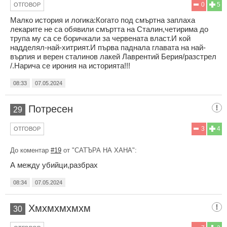
0
5
ОТГОВОР
Малко история и логика:Когато под смъртна заплаха
лекарите не са обявили смъртта на Сталин,четирима до
трупа му са се боричкали за червената власт.И кой
надделял-най-хитрият.И първа паднала главата на най-
върлия и верен сталинов лакей Лаврентий Берия/разстрел
/.Нарича се ирония на историята!!!
08:33
07.05.2024
Потресен
29
3
4
ОТГОВОР
До коментар
#19
от "САТЪРА НА ХАНА":
А между убийци,разбрах
08:34
07.05.2024
Хмхмхмхмхм
30