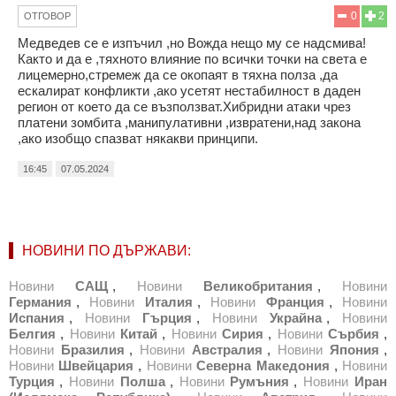
0
2
ОТГОВОР
Медведев се е изпъчил ,но Вожда нещо му се надсмива!
Както и да е ,тяхното влияние по всички точки на света е
лицемерно,стремеж да се окопаят в тяхна полза ,да
ескалират конфликти ,ако усетят нестабилност в даден
регион от което да се възползват.Хибридни атаки чрез
платени зомбита ,манипулативни ,извратени,над закона
,ако изобщо спазват някакви принципи.
16:45
07.05.2024
НОВИНИ ПО ДЪРЖАВИ:
Новини
САЩ
,
Новини
Великобритания
,
Новини
Германия
,
Новини
Италия
,
Новини
Франция
,
Новини
Испания
,
Новини
Гърция
,
Новини
Украйна
,
Новини
Белгия
,
Новини
Китай
,
Новини
Сирия
,
Новини
Сърбия
,
Новини
Бразилия
,
Новини
Австралия
,
Новини
Япония
,
Новини
Швейцария
,
Новини
Северна Македония
,
Новини
Турция
,
Новини
Полша
,
Новини
Румъния
,
Новини
Иран