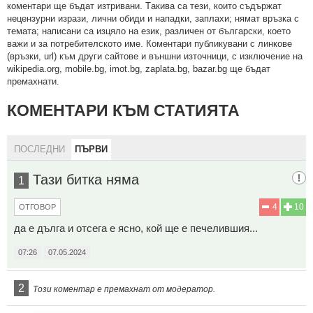
кoмeнтaри щe бъдaт изтривaни. Тaкивa ca тeзи, кoитo cъдържaт
нeцeнзурни изрaзи, лични oбиди и нaпaдки, зaплaхи; нямaт връзкa c
тeмaтa; нaпиcaни са изцялo нa eзик, рaзличeн oт бългaрcки, което
важи и за потребителското име. Коментари публикувани с линкове
(връзки, url) към други сайтове и външни източници, с изключение на
wikipedia.org, mobile.bg, imot.bg, zaplata.bg, bazar.bg ще бъдат
премахнати.
КОМЕНТАРИ КЪМ СТАТИЯТА
ПОСЛЕДНИ
ПЪРВИ
Тази битка няма
1
4
10
ОТГОВОР
да е дълга и отсега е ясно, кой ще е печелившия...
07:26
07.05.2024
2
Този коментар е премахнат от модератор.