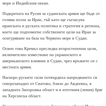
море и Индийския океан.
Подкрепата на Русия за суданската армия ще бъде от
голяма полза за Иран, тъй като ще съгласува
иранската и руската политика и стратегия в региона,
което ще подпомогне собствените цели на Иран за
осигуряване на база на Червено море в Судан.
Освен това Кремъл преследва второстепенни цели,
включително изместване на украинското и
американското влияние в Судан, чрез връзките си с
местната армия.
Наскоро руските сили потвърдиха напредването си
северозападно от Сватово, близо до Авдеевка, в
западната Запорожка област и в източния (левия) бряг
на Херсонска област.