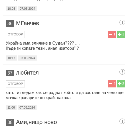
10:03
07.05.2024
МГанчев
36
1
1
ОТГОВОР
Украйна има влияние в Судан???? ....
Къде ги копате тези , анал изатори" ?
10:17
07.05.2024
любител
37
4
2
ОТГОВОР
като ги гледам как се радват който и да застане на чело ще
мачка краварите до край. хахаха
11:06
07.05.2024
Ами,нищо ново
38