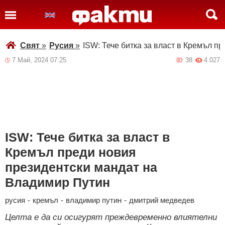
Свят
»
Русия
»
ISW: Тече битка за власт в Кремъл п
7 Май, 2024 07:25
38
4 027
ISW: Тече битка за власт в
Кремъл преди новия
президентски мандат на
Владимир Путин
русия
-
кремъл
-
владимир путин
-
дмитрий медведев
Целта е да си осигурят преждевременно влиятелни