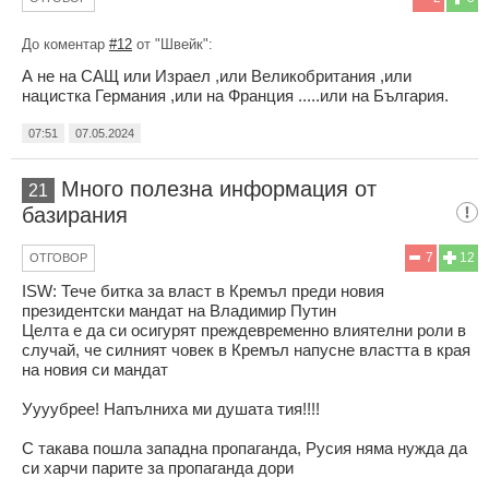
До коментар
#12
от "Швейк":
А не на САЩ или Израел ,или Великобритания ,или
нацистка Германия ,или на Франция .....или на България.
07:51
07.05.2024
Много полезна информация от
21
базирания
7
12
ОТГОВОР
ISW: Тече битка за власт в Кремъл преди новия
президентски мандат на Владимир Путин
Целта е да си осигурят преждевременно влиятелни роли в
случай, че силният човек в Кремъл напусне властта в края
на новия си мандат
Уууубрее! Напълниха ми душата тия!!!!
С такава пошла западна пропаганда, Русия няма нужда да
си харчи парите за пропаганда дори