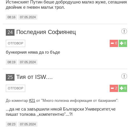
Истинският Путин беше добродушно малко жуже, сегашния
двойник е гневен малък трол.
08:16
07.05.2024
Последния Софиянец
24
6
8
ОТГОВОР
бункерния няма да го бъде
08:19
07.05.2024
Тия от ISW....
25
2
6
ОТГОВОР
До коментар
#21
от "Много полезна информация от базирания":
...да не са завършили някой Български Университет,че
пишат толкова ,,компетентно"...?!
08:23
07.05.2024