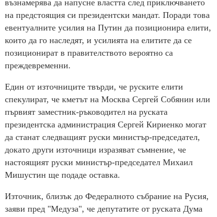
възнамерява да напусне властта след приключването
на предстоящия си президентски мандат. Поради това
евентуалните усилия на Путин да позиционира елити,
които да го наследят, и усилията на елитите да се
позиционират в правителството вероятно са
преждевременни.
Един от източниците твърди, че руските елити
спекулират, че кметът на Москва Сергей Собянин или
първият заместник-ръководител на руската
президентска администрация Сергей Кириенко могат
да станат следващият руски министър-председател,
докато други източници изразяват съмнение, че
настоящият руски министър-председател Михаил
Мишустин ще подаде оставка.
Източник, близък до Федералното събрание на Русия,
заяви пред "Медуза", че депутатите от руската Дума