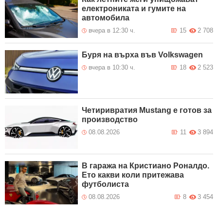
електрониката и гумите на
автомобила
вчера в 12:30 ч.
15
2 708
Буря на върха във Volkswagen
вчера в 10:30 ч.
18
2 523
Четиривратия Mustang е готов за
производство
08.08.2026
11
3 894
В гаража на Кристиано Роналдо.
Ето какви коли притежава
футболиста
08.08.2026
8
3 454