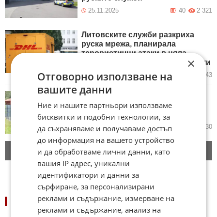
25.11.2025
40
2 321
Литовските служби разкриха
руска мрежа, планирала
терористични атаки в цяла
×
Европа със смъртоносни пратки
Отговорно използване на
18.11.2025
68
3 143
вашите данни
Литва затвори границата си с
Ние и нашите партньори използваме
Беларус заради балони с
контрабандни цигари
бисквитки и подобни технологии, за
30.10.2025
8
2 130
да съхраняваме и получаваме достъп
до информация на вашето устройство
Следващи новини
и да обработваме лични данни, като
вашия IP адрес, уникални
идентификатори и данни за
сърфиране, за персонализирани
реклами и съдържание, измерване на
НОВИНИ ПО ДЪРЖАВИ:
реклами и съдържание, анализ на