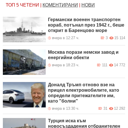
ТОП 5
ЧЕТЕНИ
|
КОМЕНТИРАНИ
|
НОВИ
Германски военен транспортен
кораб, потънал през 1942 г., беше
открит в Баренцово море
вчера в 12:27 ч.
3
15 114
Москва порази немски завод и
енергийни обекти
вчера в 18:23 ч.
111
14 772
Доналд Тръмп отново взе на
прицел електромобилите, като
определи притежателите им,
като "болни"
вчера в 13:30 ч.
31
12 292
Турция иска към
новосъздадения отбранителен