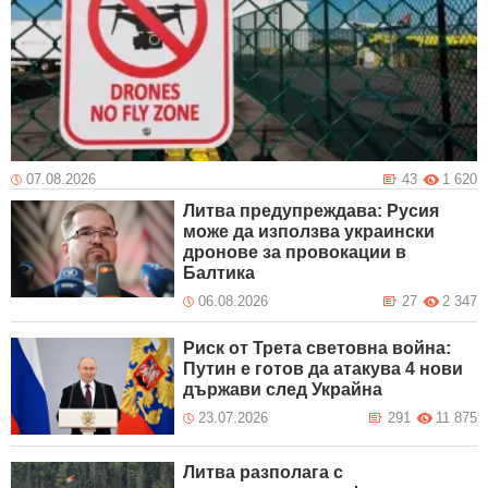
07.08.2026
43
1 620
Литва предупреждава: Русия
може да използва украински
дронове за провокации в
Балтика
06.08.2026
27
2 347
Риск от Трета световна война:
Путин е готов да атакува 4 нови
държави след Украйна
23.07.2026
291
11 875
Литва разполага с