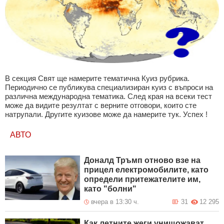
В секция Свят ще намерите тематична Куиз рубрика.
Периодично се публикува специализиран куиз с въпроси на
различна международна тематика. След края на всеки тест
може да видите резултат с верните отговори, които сте
натрупали. Другите куизове може да намерите тук. Успех !
АВТО
Доналд Тръмп отново взе на
прицел електромобилите, като
определи притежателите им,
като "болни"
вчера в 13:30 ч.
31
12 295
Как летните жеги унищожават