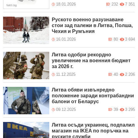
18.01.2026
232
7 351
Руското военно разузнаване
стои зад палежи в Литва, Полша,
Чехия и Румъния
16.01.2026
80
3 694
Литва одобри рекордно
увеличение на военния бюджет
за 2026 г.
11.12.2025
40
2 206
Литва обяви извънредно
положение заради контрабандни
балони от Беларус
09.12.2025
39
3 295
Литва осъди украинец, подпалил
магазин на IKEA по поръчка на
руските служби