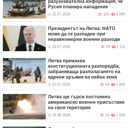
разузнавателна информация, че
Русия планира нападение
15.07.2026
105
4 095
Президентът на Литва: НАТО
може да се разпадне при
неравномерни военни разходи
03.07.2026
29
2 111
Литва премахва
конституционната разпоредба,
забраняваща разполагането на
ядрени оръжия на нейна земя
02.07.2026
59
1 804
Литва ще търси постоянно
американско военно присъствие
на своя територия
18.06.2026
14
1 058