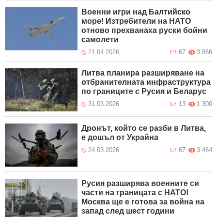
Военни игри над Балтийско
море! Изтребители на НАТО
отново прехванаха руски бойни
самолети
21.04.2026
67
3 866
Литва планира разширяване на
отбранителната инфраструктура
по границите с Русия и Беларус
31.03.2026
13
1 300
Дронът, който се разби в Литва,
е дошъл от Украйна
24.03.2026
67
3 464
Русия разширява военните си
части на границата с НАТО!
Москва ще е готова за война на
запад след шест години