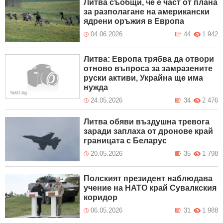
Литва съобщи, че е част от плана
за разполагане на американски
ядрени оръжия в Европа
04.06.2026
44
1 942
Литва: Европа трябва да отвори
отново въпроса за замразените
руски активи, Украйна ще има
нужда
24.05.2026
34
2 476
Литва обяви въздушна тревога
заради заплаха от дронове край
границата с Беларус
20.05.2026
35
1 798
Полският президент наблюдава
учение на НАТО край Сувалкския
коридор
06.05.2026
31
1 988