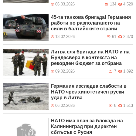
06.03.2026
134
4 520
45-та танкова бригада! Германия
работи по разполагането на
сили в балтийските страни
13.02.2026
61
2 370
Литва сля бригади на НАТО и на
Бундесвера в контекста на
рекорден бюджет за отбрана
09.02.2026
7
1 892
Германия изследва слабости в
НАТО чрез хипотетичен руски
удар в Литва
06.02.2026
8
1 513
НАТО има план за блокада на
Калининград при директен
сблъсък с Русия