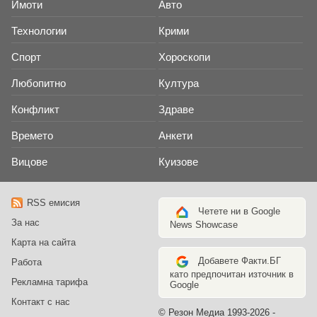
Имоти
Авто
Технологии
Крими
Спорт
Хороскопи
Любопитно
Култура
Конфликт
Здраве
Времето
Анкети
Вицове
Куизове
RSS емисия
Четете ни в Google
За нас
News Showcase
Карта на сайта
Добавете Факти.БГ
Работа
като предпочитан източник в
Рекламна тарифа
Google
Контакт с нас
© Резон Медиа 1993-2026 -