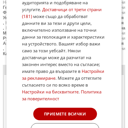
аудиторията и подобряване на
Новини
САЩ
,
Новини
Великобритания
,
Новини
Германия
,
Новини
Италия
,
Новини
Русия
,
Новини
услугите.
Доставчици от трети страни
Франция
,
Новини
Испания
,
Новини
Гърция
,
Новини
(181)
може също да обработват
Украйна
,
Новини
Белгия
,
Новини
Китай
,
Новини
Сирия
данните ви за тези и други цели,
,
Новини
Сърбия
,
Новини
Бразилия
,
Новини
Австралия
,
Новини
Япония
,
Новини
Швейцария
,
Новини
Северна
включително използване на точни
Македония
,
Новини
Турция
,
Новини
Полша
,
Новини
данни за геолокация и характеристики
Румъния
,
Новини
Иран (Ислямска Република)
,
Новини
на устройството. Вашият избор важи
Австрия
,
Новини
Нидерландия
,
Новини
Северна Корея
,
Новини
Всички държави
,
Новини
Унгария
,
Новини
само за този уебсайт. Някои
Канада
доставчици може да разчитат на
законен интерес вместо на съгласие;
АНКЕТА
›› Други анкети
имате право да възразите в
Настройки
за рекламиране
. Можете да оттеглите
съгласието си по всяко време в
Настройки на бисквитките
.
Политика
за поверителност
ПРИЕМЕТЕ ВСИЧКИ