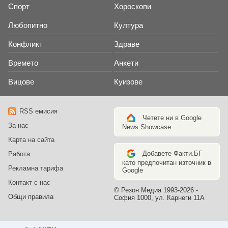
Спорт
Хороскопи
Любопитно
Култура
Конфликт
Здраве
Времето
Анкети
Вицове
Куизове
RSS емисия
Четете ни в Google
За нас
News Showcase
Карта на сайта
Добавете Факти.БГ
Работа
като предпочитан източник в
Рекламна тарифа
Google
Контакт с нас
© Резон Медиа 1993-2026 -
Общи правила
София 1000, ул. Карнеги 11А