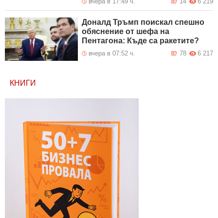
вчера в 17:49 ч.
14
6 219
Доналд Тръмп поискал спешно
обяснение от шефа на
Пентагона: Къде са ракетите?
вчера в 07:52 ч.
78
6 217
КНИГИ