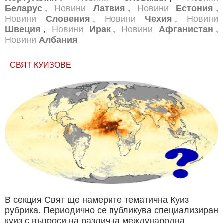
Беларус
,
Новини
Латвия
,
Новини
Естония
,
Новини
Словения
,
Новини
Чехия
,
Новини
Швеция
,
Новини
Ирак
,
Новини
Афганистан
,
Новини
Албания
СВЯТ КУИЗОВЕ
В секция Свят ще намерите тематична Куиз
рубрика. Периодично се публикува специализиран
куиз с въпроси на различна международна