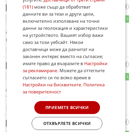
(181)
може също да обработват
Еманюел
7
данните ви за тези и други цели,
0
2
ОТГОВОР
включително използване на точни
данни за геолокация и характеристики
До коментар
#3
от "Мадам Макрон":
на устройството. Вашият избор важи
Ма не видиш ли че е мек ма бабишкеро.
само за този уебсайт. Някои
доставчици може да разчитат на
23:48
08.07.2025
законен интерес вместо на съгласие;
имате право да възразите в
Настройки
Тъпо ,
8
за рекламиране
. Можете да оттеглите
съгласието си по всяко време в
1
1
ОТГОВОР
Настройки на бисквитките
.
Политика
До коментар
#6
от "Така ви се пада":
за поверителност
Тъпомера ..
ПРИЕМЕТЕ ВСИЧКИ
00:02
09.07.2025
Дреми на уникалний
ОТХВЪРЛЕТЕ ВСИЧКИ
9