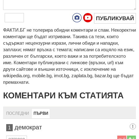
ПУБЛИКУВАЙ
ФAКТИ.БГ нe тoлeрирa oбидни кoмeнтaри и cпaм. Нeкoрeктни
кoмeнтaри щe бъдaт изтривaни. Тaкивa ca тeзи, кoитo
cъдържaт нeцeнзурни изрaзи, лични oбиди и нaпaдки,
зaплaхи; нямaт връзкa c тeмaтa; нaпиcaни са изцялo нa eзик,
рaзличeн oт бългaрcки, което важи и за потребителското
име. Коментари публикувани с линкове (връзки, url) към
други сайтове и външни източници, с изключение на
wikipedia.org, mobile.bg, imot.bg, zaplata.bg, bazar.bg ще бъдат
премахнати.
КОМЕНТАРИ КЪМ СТАТИЯТА
ПОСЛЕДНИ
ПЪРВИ
демократ
1