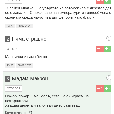
0
5
ОТГОВОР
Жюлиен Мюлиен що увъртате че автомобила е дизелов дет
се е запалил. С покачване на температурите топлообмена с
околната среда намалява двг ще горят като факли.
23:22
08.07.2025
Няма страшно
2
1
2
ОТГОВОР
Марсилия е само бетон
23:25
08.07.2025
Мадам Макрон
3
1
7
ОТГОВОР
Пожар, пожар! Еманюелъ, сега ще си играем на
пожарникари.
Хващай шланга и започвай да го разпъваш!
Коментиран от
#7