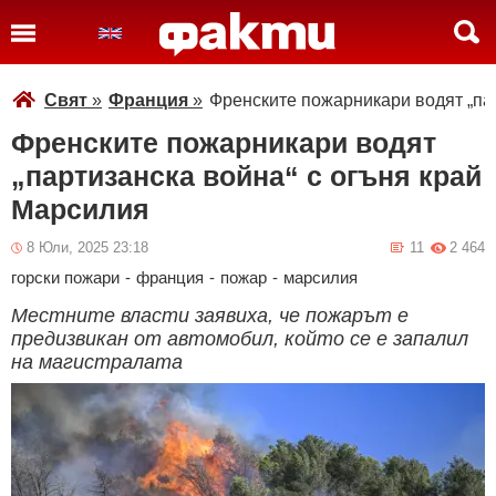
Свят
»
Франция
»
Френските пожарникари водят „па
Френските пожарникари водят
„партизанска война“ с огъня край
Марсилия
8 Юли, 2025 23:18
11
2 464
горски пожари
-
франция
-
пожар
-
марсилия
Местните власти заявиха, че пожарът е
предизвикан от автомобил, който се е запалил
на магистралата