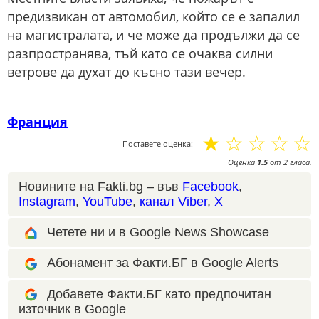
предизвикан от автомобил, който се е запалил
на магистралата, и че може да продължи да се
разпространява, тъй като се очаква силни
ветрове да духат до късно тази вечер.
Франция
☆
☆
☆
☆
☆
Поставете оценка:
Оценка
1.5
от
2
гласа.
Новините на Fakti.bg – във
Facebook
,
Instagram
,
YouTube
,
канал Viber
,
X
Четете ни и в Google News Showcase
Абонамент за Факти.БГ в Google Alerts
Добавете Факти.БГ като предпочитан
източник в Google