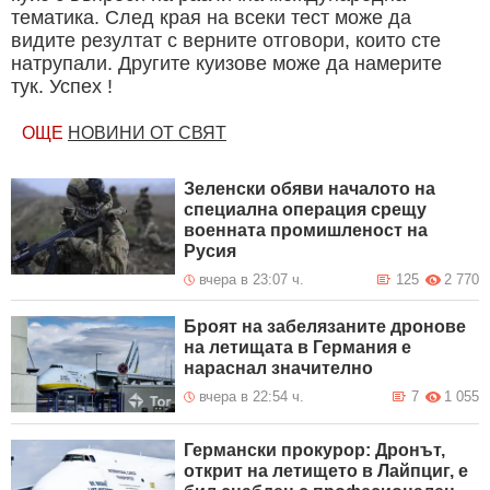
тематика. След края на всеки тест може да
видите резултат с верните отговори, които сте
натрупали. Другите куизове може да намерите
тук. Успех !
ОЩЕ
НОВИНИ ОТ СВЯТ
Зеленски обяви началото на
специална операция срещу
военната промишленост на
Русия
вчера в 23:07 ч.
125
2 770
Броят на забелязаните дронове
на летищата в Германия е
нараснал значително
вчера в 22:54 ч.
7
1 055
Германски прокурор: Дронът,
открит на летището в Лайпциг, е