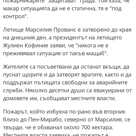
пожарникарите "защитават" града. Той каза, че
макар ситуацията да не е статична, тя е "под
контрол".
Летище Марсилия Прованс е затворено до края
на днешния ден, а президентът на летището
Жулиен Кофиние заяви, че "никога не е
преживявал ситуация от такъв мащаб".
Жителите са посъветвани да останат вкъщи, да
пуснат щорите и да затворят вратите, както и да
поддържат пътищата свободни за аварийните
служби. Няколко десетки души са евакуирани от
домовете им, съобщават местните власти.
Пожарът, който избухна по-рано във вторник
близо до Пен-Мирабо, северно от Марсилия, се
твърди, че е обхванал около 700 хектара.
Местните власти заявиха, че пожарът е