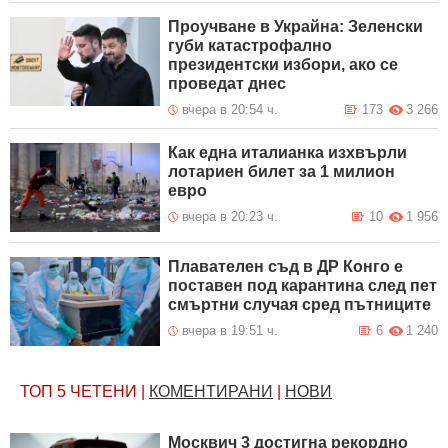
Проучване в Украйна: Зеленски
губи катастрофално
президентски избори, ако се
проведат днес
вчера в 20:54 ч.
173
3 266
Как една италианка изхвърли
лотариен билет за 1 милион
евро
вчера в 20:23 ч.
10
1 956
Плавателен съд в ДР Конго е
поставен под карантина след пет
смъртни случая сред пътниците
вчера в 19:51 ч.
6
1 240
ТОП 5
ЧЕТЕНИ
|
КОМЕНТИРАНИ
|
НОВИ
Москвич 3 достигна рекордно