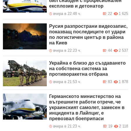
бил снабден с професионален
експлозив и детонатор
вчера в 22:48 ч.
22
1 625
Русия разпространи видеозапис,
показващ последиците от удари
по логистичен център в района
на Киев
вчера в 22:23 ч.
44
2 537
Украйна е близо до създаването
на собствена система за
противоракетна отбрана
вчера в 21:53 ч.
83
1 878
Германското министерство на
вътрешните работи отрече, че
украинският самолет, замесен в
инцидента в Лайпциг, е
превозвал боеприпаси
вчера в 21:23 ч.
19
2 118