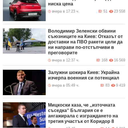
ниска цена
вчера в 17:23 ч.
51
23 558
Володимир Зеленски обвини
съюзниците на Киев: Отказът от
доставки на ПВО ракети цели да
ни направи по-отстъпчиви в
преговорите
вчера в 12:37 ч.
168
16 569
Залужни шокира Киев: Украйна
изчерпа военния си потенциал
вчера в 05:49 ч.
83
9 419
Мицкоски каза, че „източната
съседка“ България се е
ангажирала с изграждането на
третия участък от Коридор 8