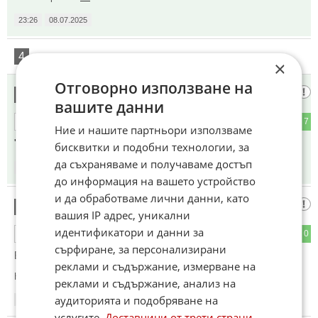
23:26
08.07.2025
4
Този коментар е премахнат от модератор.
×
Отговорно използване на
Леле ,
5
вашите данни
1
7
ОТГОВОР
Ние и нашите партньори използваме
" Партизанска война с маркуч в ръка" ... 🤭😁
бисквитки и подобни технологии, за
да съхраняваме и получаваме достъп
23:40
08.07.2025
до информация на вашето устройство
и да обработваме лични данни, като
Така ви се пада
6
вашия IP адрес, уникални
идентификатори и данни за
2
0
ОТГОВОР
сърфиране, за персонализирани
България в Еврозоната а?
реклами и съдържание, измерване на
Коментиран от
#8
реклами и съдържание, анализ на
аудиторията и подобряване на
23:44
08.07.2025
услугите.
Доставчици от трети страни