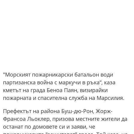
"Морският пожарникарски батальон води
партизанска война с маркучи в ръка“, каза
кметът на града Беноа Паян, визирайки
пожарната и спасителна служба на Марсилия.
Префектът на района Буш-дю-Рон, Жорж-
Франсоа Льоклер, призова местните жители да
останат по домовете си и заяви, че