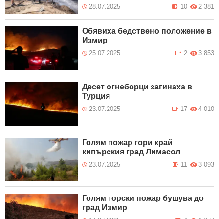
28.07.2025
10
2 381
Обявиха бедствено положение в
Измир
25.07.2025
2
3 853
Десет огнеборци загинаха в
Турция
23.07.2025
17
4 010
Голям пожар гори край
кипърския град Лимасол
23.07.2025
11
3 093
Голям горски пожар бушува до
град Измир