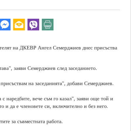
ателят на ДКЕВР Ангел Семерджиев днес присъства
тава", заяви Семерджиев след заседанието.
а присъствам на заседанията", добави Семерджиев.
 с наредбите, вече съм го казал", заяви още той и
о и да е членовете си, включително и без него.
ите за съвместната работа.