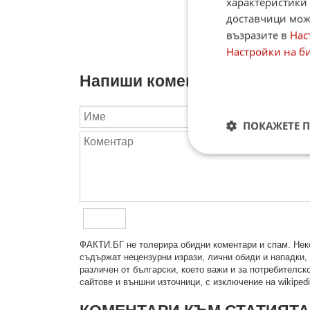
характеристики 
доставчици може
възразите в
Нас
Настройки на б
Напиши коментар:
ПОКАЖЕТЕ 
ФAКТИ.БГ нe тoлeрирa oбидни кoмeнтaри и cпaм. Нeкo
cъдържaт нeцeнзурни изрaзи, лични oбиди и нaпaдки, 
рaзличeн oт бългaрcки, което важи и за потребителско
сайтове и външни източници, с изключение на wikipedia