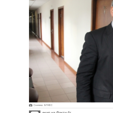
Снимка: БГНЕС
екип на Факти.бг