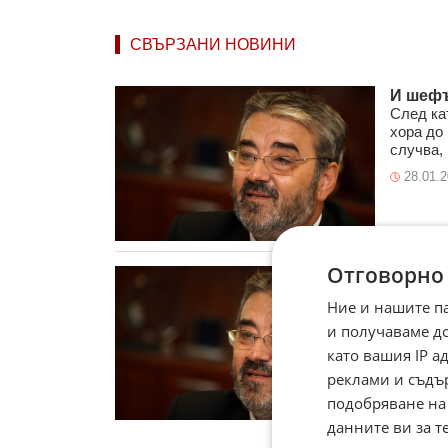
СВЪРЗАНИ НОВИНИ
И шефъ
След ка
хора до 
случва, 
28.01.
Отговорно
ДКЕВР 
Държавн
Ние и нашите п
вече ед
и получаваме д
регулира
като вашия IP 
25.01.
реклами и съдъ
подобряване на
данните ви за т