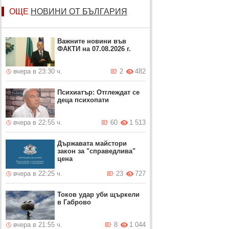
ОЩЕ
НОВИНИ ОТ БЪЛГАРИЯ
Важните новини във
ФАКТИ на 07.08.2026 г.
вчера в 23:30 ч.
2
482
Психиатър: Отглеждат се
деца психопати
вчера в 22:55 ч.
60
1 513
Държавата майстори
закон за "справедлива"
цена
вчера в 22:25 ч.
23
727
Токов удар уби щъркели
в Габрово
вчера в 21:55 ч.
8
1 044