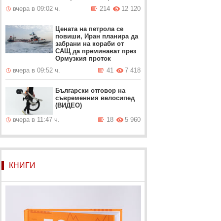
вчера в 09:02 ч.
214
12 120
Цената на петрола се
повиши, Иран планира да
забрани на кораби от
САЩ да преминават през
Ормузкия проток
вчера в 09:52 ч.
41
7 418
Български отговор на
съвременния велосипед
(ВИДЕО)
вчера в 11:47 ч.
18
5 960
КНИГИ