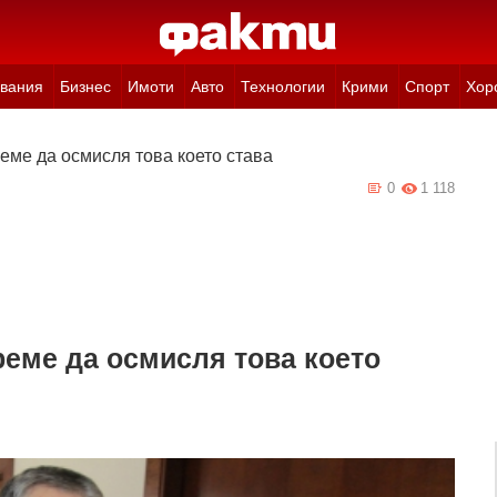
вания
Бизнес
Имоти
Авто
Технологии
Крими
Спорт
Хор
ме да осмисля това което става
0
1 118
еме да осмисля това което