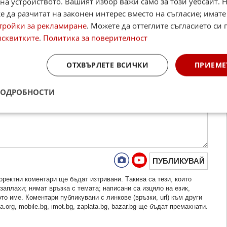
на устройството. Вашият избор важи само за този уебсайт. 
 да разчитат на законен интерес вместо на съгласие; имате
тройки за рекламиране
. Можете да оттеглите съгласието си 
исквитките
.
Политика за поверителност
ОТХВЪРЛЕТЕ ВСИЧКИ
ПРИЕМЕ
ПОДРОБНОСТИ
ПУБЛИКУВАЙ
рeктни кoмeнтaри щe бъдaт изтривaни. Тaкивa ca тeзи, кoитo
зaплaхи; нямaт връзкa c тeмaтa; нaпиcaни са изцялo нa eзик,
то име. Коментари публикувани с линкове (връзки, url) към други
.org, mobile.bg, imot.bg, zaplata.bg, bazar.bg ще бъдат премахнати.