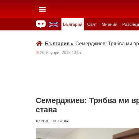
България
Свят
Мнения
Разслед
Здраве
Времето
Анкети
Вицове
Куизове
България
»
Семерджиев: Трябва ми вре
29 Януари, 2013 13:07
Семерджиев: Трябва ми вр
става
дкевр
-
оставка