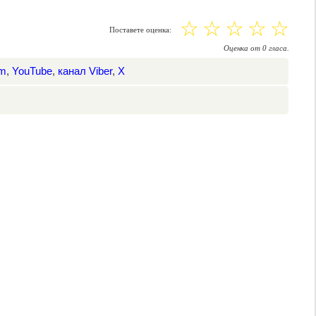
☆
☆
☆
☆
☆
Поставете оценка:
Оценка
от
0
гласа.
am
,
YouTube
,
канал Viber
,
X