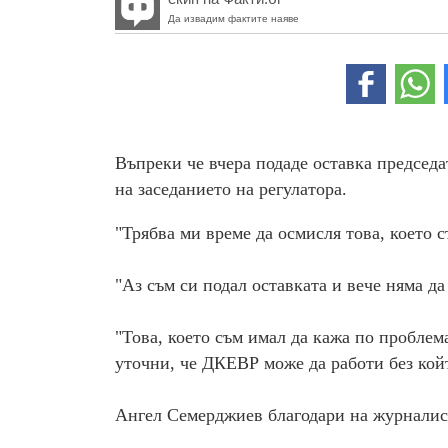
Да извадим фактите наяве
Въпреки че вчeра подаде оставка председ
на заседанието на регулатора.
"Трябва ми време да осмисля това, което с
"Аз съм си подал оставката и вече няма д
"Това, което съм имал да кажа по проблема
уточни, че ДКЕВР може да работи без койт
Ангел Семерджиев благодари на журналист