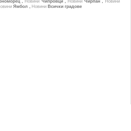
рноморец
,
Новини
Чипровци
,
Новини
Чирпан
,
Новини
овини
Ямбол
,
Новини
Всички градове