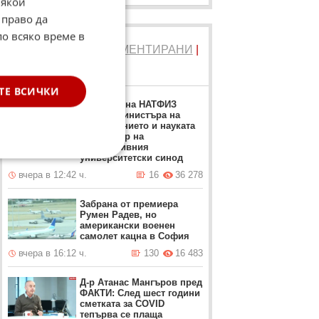
Някои
 право да
по всяко време в
ТОП 5
ЧЕТЕНИ
|
КОМЕНТИРАНИ
|
НОВИ
ТЕ ВСИЧКИ
Ректорът на НАТФИЗ
заменя Министъра на
образованието и науката
като лидер на
алтернативния
университетски синод
вчера в 12:42 ч.
16
36 278
Забрана от премиера
Румен Радев, но
американски военен
самолет кацна в София
вчера в 16:12 ч.
130
16 483
Д-р Атанас Мангъров пред
ФАКТИ: След шест години
сметката за COVID
тепърва се плаща