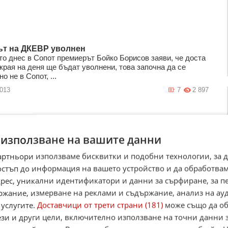
т на ДКЕВР уволнен
то днес в Сопот премиерът Бойко Борисов заяви, че доста
края на деня ще бъдат уволнени, това започна да се
но не в Сопот, ...
2013
7
2 897
 използване на вашите данни
са готови с наредбите изисквани от ЕК
ата комисия за енергийно и водно регулиране е приела
артньори използваме бисквитки и подобни технологии, за 
на от наредбите, изисквани от Европейската комисия за
остъп до информация на вашето устройство и да обработва
не на газовия и ...
адрес, уникални идентификатори и данни за сърфиране, за 
2013
2
993
ржание, измерване на реклами и съдържание, анализ на ау
 услугите.
Доставчици от трети страни (181)
може също да об
ези и други цели, включително използване на точни данни 