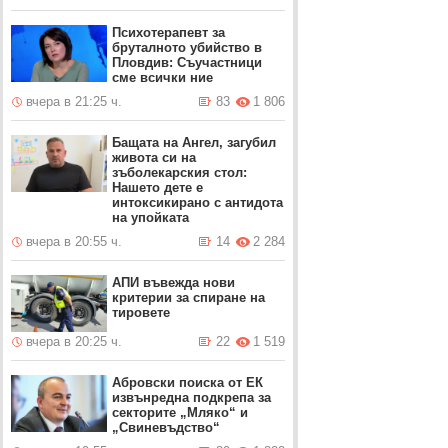
Психотерапевт за
бруталното убийство в
Пловдив: Съучастници
сме всички ние
вчера в 21:25 ч.
83
1 806
Бащата на Ангел, загубил
живота си на
зъболекарския стол:
Нашето дете е
интоксикирано с антидотa
на упойката
вчера в 20:55 ч.
14
2 284
АПИ въвежда нови
критерии за спиране на
тировете
вчера в 20:25 ч.
22
1 519
Абровски поиска от ЕК
извънредна подкрепа за
секторите „Мляко“ и
„Свиневъдство“