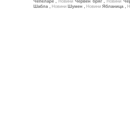
Чепеларе
,
Новини
Червен бряг
,
Новини
Че
Шабла
,
Новини
Шумен
,
Новини
Ябланица
,
Н