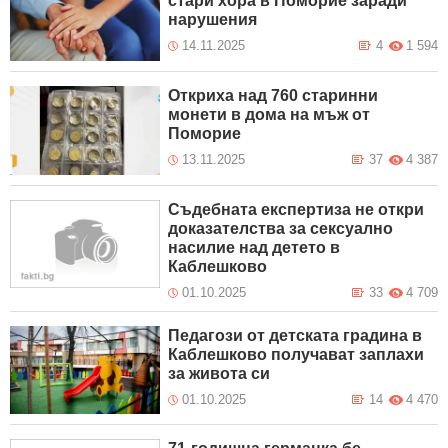
стари хора в Поморие заради
нарушения
14.11.2025
4
1 594
Откриха над 760 старинни
монети в дома на мъж от
Поморие
13.11.2025
37
4 387
Съдебната експертиза не откри
доказателства за сексуално
насилие над детето в
Каблешково
01.10.2025
33
4 709
Педагози от детската градина в
Каблешково получават заплахи
за живота си
01.10.2025
14
4 470