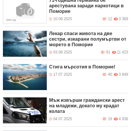
71-годишна германка бе
арестувана заради наркотици в
Поморие
10.09.2025
12
3 369
Лекар спаси живота на две
сестри, изкарани полумъртви от
морето в Поморие
03.08.2025
81
11 423
Стига мърсотия в Поморие!
17.07.2025
40
3 849
Мъж извърши граждански арест
на младежи, докато му крадат
колата
04.07.2025
19
4 936