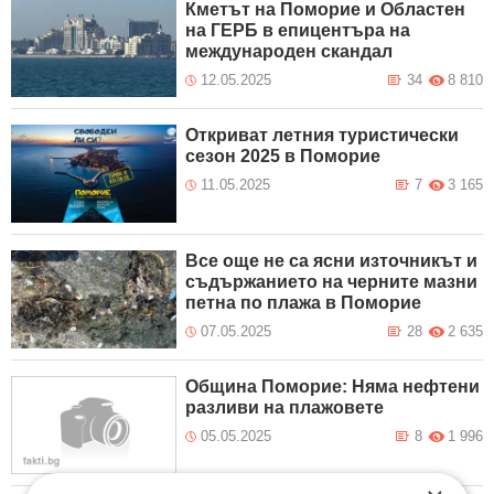
Кметът на Поморие и Областен
на ГЕРБ в епицентъра на
международен скандал
12.05.2025
34
8 810
Откриват летния туристически
сезон 2025 в Поморие
11.05.2025
7
3 165
Все още не са ясни източникът и
съдържанието на черните мазни
петна по плажа в Поморие
07.05.2025
28
2 635
Община Поморие: Няма нефтени
разливи на плажовете
05.05.2025
8
1 996