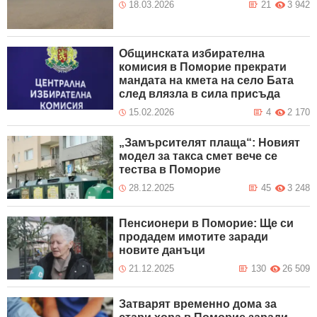
18.03.2026
21
3 942
Общинската избирателна
комисия в Поморие прекрати
мандата на кмета на село Бата
след влязла в сила присъда
15.02.2026
4
2 170
„Замърсителят плаща“: Новият
модел за такса смет вече се
тества в Поморие
28.12.2025
45
3 248
Пенсионери в Поморие: Ще си
продадем имотите заради
новите данъци
21.12.2025
130
26 509
Затварят временно дома за