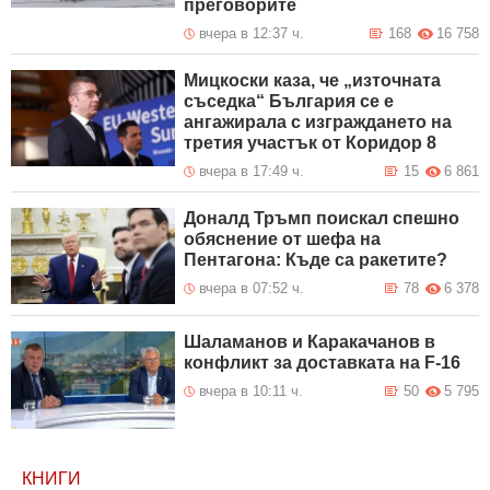
преговорите
вчера в 12:37 ч.
168
16 758
Мицкоски каза, че „източната
съседка“ България се е
ангажирала с изграждането на
третия участък от Коридор 8
вчера в 17:49 ч.
15
6 861
Доналд Тръмп поискал спешно
обяснение от шефа на
Пентагона: Къде са ракетите?
вчера в 07:52 ч.
78
6 378
Шаламанов и Каракачанов в
конфликт за доставката на F-16
вчера в 10:11 ч.
50
5 795
КНИГИ