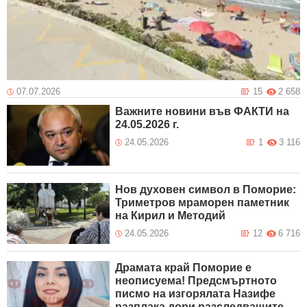
07.07.2026
15
2 658
Важните новини във ФАКТИ на
24.05.2026 г.
24.05.2026
1
3 116
Нов духовен символ в Поморие:
Триметров мраморен паметник
на Кирил и Методий
24.05.2026
12
6 716
Драмата край Поморие е
неописуема! Предсмъртното
писмо на изгорялата Назифе
разплака дори разследващите