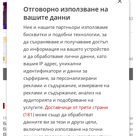
×
Полицията разби незаконно
Отговорно използване на
казино в центъра на Бургас
вашите данни
02.05.2025
5
1 863
Ние и нашите партньори използваме
бисквитки и подобни технологии, за
Мъж чака над 8 месеца да му
да съхраняваме и получаваме достъп
върнат колата след фалшиво
до информация на вашето устройство
положителен тест за дрога
и да обработваме лични данни, като
02.05.2025
21
2 944
вашия IP адрес, уникални
идентификатори и данни за
Следващи новини
сърфиране, за персонализирани
реклами и съдържание, измерване на
реклами и съдържание, анализ на
аудиторията и подобряване на
НОВИНИ ПО ГРАДОВЕ:
услугите.
Доставчици от трети страни
(181)
може също да обработват
Новини
Айтос
,
Новини
Балчик
,
Новини
Банкя
,
Новини
данните ви за тези и други цели,
Банско
,
Новини
Благоевград
,
Новини
Бургас
,
Новини
включително използване на точни
Бяла
,
Новини
Варна
,
Новини
Велико Търново
,
Новини
Велинград
,
Новини
Видин
,
Новини
Враца
,
Новини