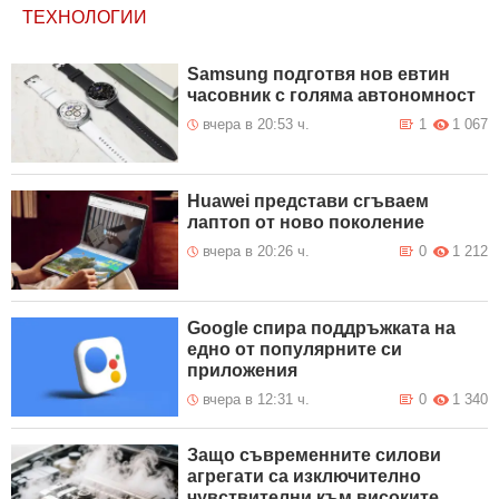
ТЕХНОЛОГИИ
Samsung подготвя нов евтин
часовник с голяма автономност
вчера в 20:53 ч.
1
1 067
Huawei представи сгъваем
лаптоп от ново поколение
вчера в 20:26 ч.
0
1 212
Google спира поддръжката на
едно от популярните си
приложения
вчера в 12:31 ч.
0
1 340
Защо съвременните силови
агрегати са изключително
чувствителни към високите