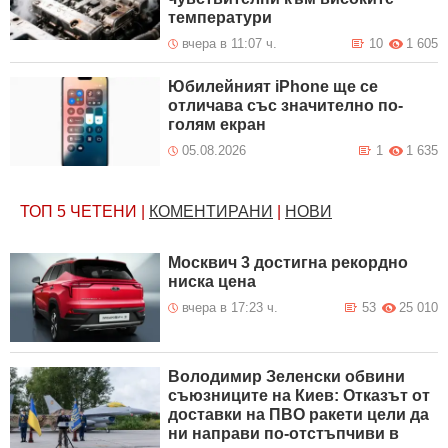
температури
вчера в 11:07 ч.
10
1 605
Юбилейният iPhone ще се
отличава със значително по-
голям екран
05.08.2026
1
1 635
ТОП 5
ЧЕТЕНИ
|
КОМЕНТИРАНИ
|
НОВИ
Москвич 3 достигна рекордно
ниска цена
вчера в 17:23 ч.
53
25 010
Володимир Зеленски обвини
съюзниците на Киев: Отказът от
доставки на ПВО ракети цели да
ни направи по-отстъпчиви в