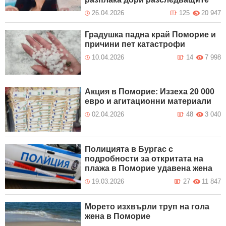
26.04.2026
125
20 947
Градушка падна край Поморие и
причини пет катастрофи
10.04.2026
14
7 998
Акция в Поморие: Иззеха 20 000
евро и агитационни материали
02.04.2026
48
3 040
Полицията в Бургас с
подробности за откритата на
плажа в Поморие удавена жена
19.03.2026
27
11 847
Морето изхвърли труп на гола
жена в Поморие