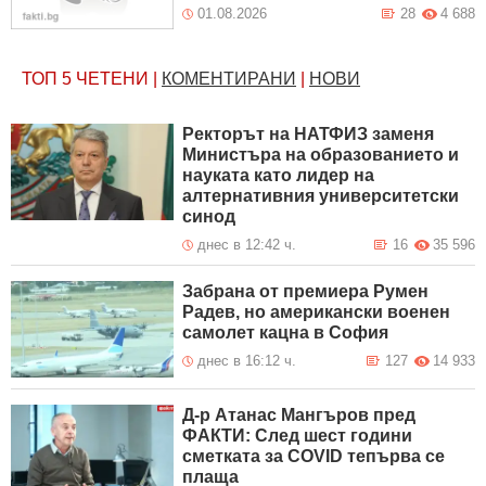
01.08.2026
28
4 688
ТОП 5
ЧЕТЕНИ
|
КОМЕНТИРАНИ
|
НОВИ
Ректорът на НАТФИЗ заменя
Министъра на образованието и
науката като лидер на
алтернативния университетски
синод
днес в 12:42 ч.
16
35 596
Забрана от премиера Румен
Радев, но американски военен
самолет кацна в София
днес в 16:12 ч.
127
14 933
Д-р Атанас Мангъров пред
ФАКТИ: След шест години
сметката за COVID тепърва се
плаща