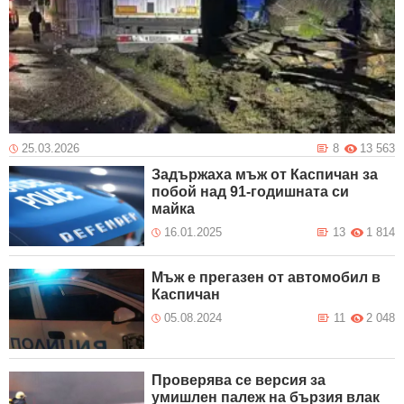
25.03.2026
8
13 563
Задържаха мъж от Каспичан за
побой над 91-годишната си
майка
16.01.2025
13
1 814
Мъж е прегазен от автомобил в
Каспичан
05.08.2024
11
2 048
Проверява се версия за
умишлен палеж на бързия влак