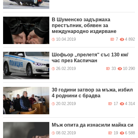
В Шуменско задържаха
престъпник, обявен за
международно издирване
10.04.2019
7
4 892
Шофьор „прелетя“ със 130 км/
час през Каспичан
26.02.2019
33
10 290
30 години затвор за мъжа, избил
4 роднини с брадва
20.02.2019
17
4 314
Мъж опита да изнасили майка си
08.02.2019
19
6 588