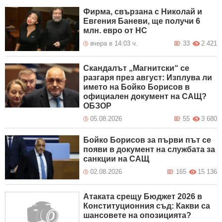
Фирма, свързана с Николай и
Евгения Баневи, ще получи 6
млн. евро от НС
вчера в 14:03 ч.
33
2 421
Скандалът „Магнитски“ се
разгаря през август: Изплува ли
името на Бойко Борисов в
официален документ на САЩ?
ОБЗОР
05.08.2026
55
3 680
Бойко Борисов за първи път се
появи в документ на службата за
санкции на САЩ
02.08.2026
165
15 136
Атаката срещу Бюджет 2026 в
Конституционния съд: Какви са
шансовете на опозицията?