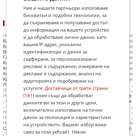
Ние и нашите партньори използваме
бисквитки и подобни технологии, за
да съхраняваме и получаваме достъп
НОВИНИ ПО ГРАДОВЕ:
до информация на вашето устройство
Новини
Айтос
,
Новини
Балчик
,
Новини
Банкя
,
Новини
и да обработваме лични данни, като
Банско
,
Новини
Благоевград
,
Новини
Бургас
,
Новини
вашия IP адрес, уникални
Бяла
,
Новини
Варна
,
Новини
Велико Търново
,
Новини
идентификатори и данни за
Велинград
,
Новини
Видин
,
Новини
Враца
,
Новини
Габрово
,
Новини
Добрич
,
Новини
Каварна
,
Новини
сърфиране, за персонализирани
Казанлък
,
Новини
Калофер
,
Новини
Карлово
,
Новини
реклами и съдържание, измерване на
Карнобат
,
Новини
Китен
,
Новини
Кнежа
,
Новини
реклами и съдържание, анализ на
Козлодуй
,
Новини
Копривщица
,
Новини
Котел
,
Новини
Кресна
,
Новини
Кърджали
,
Новини
Кюстендил
,
Новини
аудиторията и подобряване на
Летница
,
Новини
Ловеч
,
Новини
Лом
,
Новини
Луковит
,
услугите.
Доставчици от трети страни
Новини
Мездра
,
Новини
Монтана
,
Новини
Несебър
,
(181)
може също да обработват
Новини
Нова Загора
,
Новини
Нови Пазар
,
Новини
Обзор
,
Новини
Оборище
,
Новини
Омуртаг
,
Новини
Павликени
данните ви за тези и други цели,
,
Новини
Пазарджик
,
Новини
Перник
,
Новини
Петрич
,
включително използване на точни
Новини
Плевен
,
Новини
Пловдив
,
Новини
Поморие
,
данни за геолокация и характеристики
Новини
Правец
,
Новини
Радомир
,
Новини
Разград
,
Новини
Разлог
,
Новини
Русе
,
Новини
Самоков
,
Новини
на устройството. Вашият избор важи
Сандански
,
Новини
Сапарева Баня
,
Новини
Свети Влас
само за този уебсайт. Някои
,
Новини
Свиленград
,
Новини
Свищов
,
Новини
Своге
,