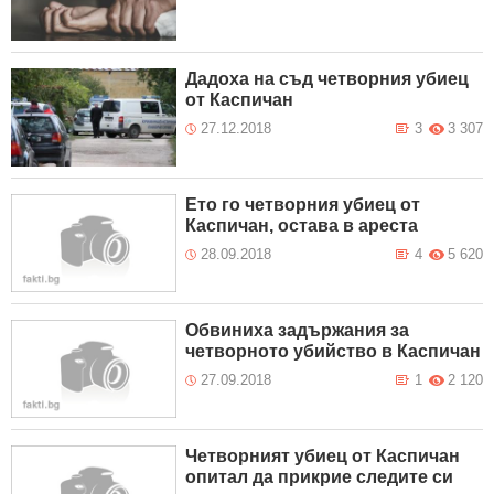
Дадоха на съд четворния убиец
от Каспичан
27.12.2018
3
3 307
Ето го четворния убиец от
Каспичан, остава в ареста
28.09.2018
4
5 620
Обвиниха задържания за
четворното убийство в Каспичан
27.09.2018
1
2 120
Четворният убиец от Каспичан
опитал да прикрие следите си