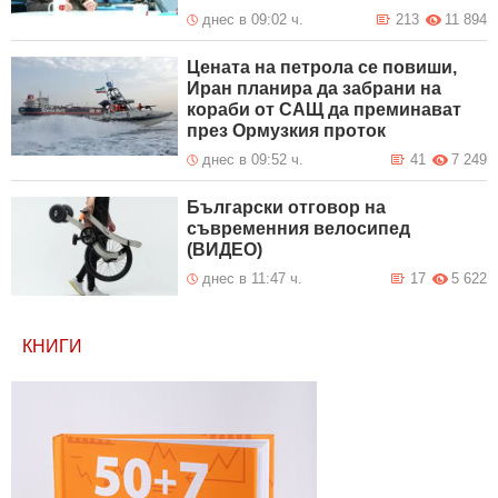
днес в 09:02 ч.
213
11 894
Цената на петрола се повиши,
Иран планира да забрани на
кораби от САЩ да преминават
през Ормузкия проток
днес в 09:52 ч.
41
7 249
Български отговор на
съвременния велосипед
(ВИДЕО)
днес в 11:47 ч.
17
5 622
КНИГИ