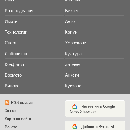
Разследвания
Бизнес
Имоти
Авто
Технологии
Крими
Спорт
Хороскопи
Любопитно
Култура
Конфликт
Здраве
Времето
Анкети
Вицове
Куизове
RSS емисия
Четете ни в Google
За нас
News Showcase
Карта на сайта
Добавете Факти.БГ
Работа