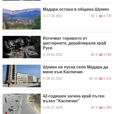
Мадара остана в община Шумен
27.09.2021
1
4 726
Източват горивото от
цистерните, дерайлирали край
Русе
24.04.2021
8
4 084
Шумен не пуска село Мадара да
мине към Каспичан
28.01.2021
16
5 412
42-годишен загина край пътен
възел "Каспичан"
05.07.2020
6
5 389