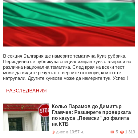
В секция България ще намерите тематична Куиз рубрика.
Периодично се публикува специализиран куиз с въпроси на
различна национална тематика. След края на всеки тест
може да видите резултат с верните отговори, които сте
натрупали. Другите куизове може да намерите тук. Успех !
РАЗСЛЕДВАНИЯ
Кольо Парамов до Димитър
Главчев: Разширете проверката
по казуса „Пеевски“ до фалита
на КТБ
днес в 10:57 ч.
5
1 313