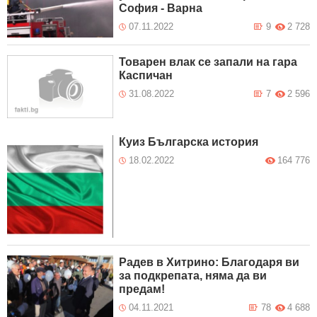
София - Варна
07.11.2022
9
2 728
Товарен влак се запали на гара
Каспичан
31.08.2022
7
2 596
Куиз Българска история
18.02.2022
164 776
Радев в Хитрино: Благодаря ви
за подкрепата, няма да ви
предам!
04.11.2021
78
4 688