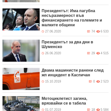
Президентът: Има пагубна
несъразмерност във
финансирането на големите и
малките общини
27.06.2020
74
6 533
Президентът за два дни в
Шуменско
26.06.2020
29
4 515
Двама машинисти ранени след
жп инцидент в Каспичан
15.10.2019
0
2 523
Мотоциклетист загина,
врязвайки се в табела
01.07.2019
18
5 584