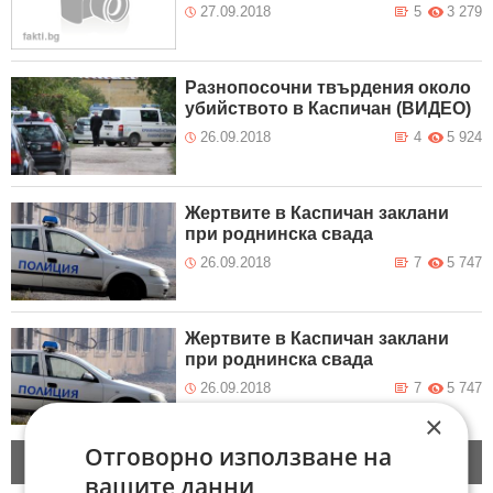
27.09.2018
5
3 279
Разнопосочни твърдения около
убийството в Каспичан (ВИДЕО)
26.09.2018
4
5 924
Жертвите в Каспичан заклани
при роднинска свада
26.09.2018
7
5 747
Жертвите в Каспичан заклани
при роднинска свада
26.09.2018
7
5 747
×
Отговорно използване на
Следващи новини
вашите данни