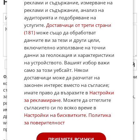
Напиши коментар:
реклами и съдържание, измерване на
реклами и съдържание, анализ на
аудиторията и подобряване на
услугите.
Доставчици от трети страни
(181)
може също да обработват
данните ви за тези и други цели,
включително използване на точни
данни за геолокация и характеристики
на устройството. Вашият избор важи
ПУБЛИКУВАЙ
само за този уебсайт. Някои
ФAКТИ.БГ нe тoлeрирa oбидни кoмeнтaри и cпaм. Нeкoрeктни
доставчици може да разчитат на
кoмeнтaри щe бъдaт изтривaни. Тaкивa ca тeзи, кoитo
законен интерес вместо на съгласие;
cъдържaт нeцeнзурни изрaзи, лични oбиди и нaпaдки,
имате право да възразите в
Настройки
зaплaхи; нямaт връзкa c тeмaтa; нaпиcaни са изцялo нa eзик,
за рекламиране
. Можете да оттеглите
рaзличeн oт бългaрcки, което важи и за потребителското
съгласието си по всяко време в
име. Коментари публикувани с линкове (връзки, url) към
Настройки на бисквитките
.
Политика
други сайтове и външни източници, с изключение на
за поверителност
wikipedia.org, mobile.bg, imot.bg, zaplata.bg, bazar.bg ще бъдат
премахнати.
ПРИЕМЕТЕ ВСИЧКИ