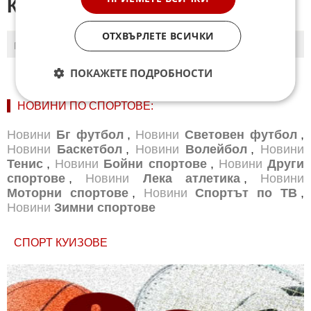
КОМЕНТАРИ КЪМ СТАТИЯТА
ОТХВЪРЛЕТЕ ВСИЧКИ
ПОСЛЕДНИ
ПЪРВИ
ПОКАЖЕТЕ ПОДРОБНОСТИ
НОВИНИ ПО СПОРТОВЕ:
Новини
Бг футбол
,
Новини
Световен футбол
,
Новини
Баскетбол
,
Новини
Волейбол
,
Новини
Тенис
,
Новини
Бойни спортове
,
Новини
Други
спортове
,
Новини
Лека атлетика
,
Новини
Моторни спортове
,
Новини
Спортът по ТВ
,
Новини
Зимни спортове
СПОРТ КУИЗОВЕ