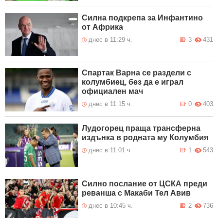
Силна подкрепа за Инфантино
от Африка
днес в 11:29 ч.
3
431
Спартак Варна се раздели с
колумбиец, без да е играл
официален мач
днес в 11:15 ч.
0
403
Лудогорец праща трансферна
издънка в родната му Колумбия
днес в 11:01 ч.
1
543
Силно послание от ЦСКА преди
реванша с Макаби Тел Авив
днес в 10:45 ч.
2
736