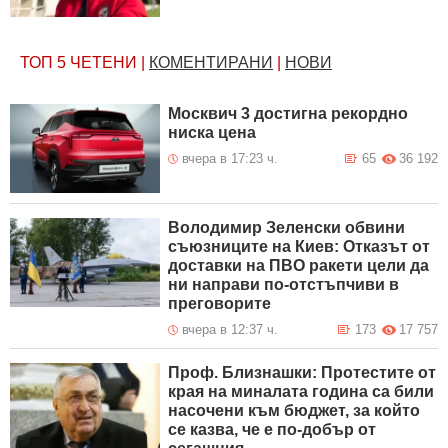
ТОП 5
ЧЕТЕНИ
|
КОМЕНТИРАНИ
|
НОВИ
Москвич 3 достигна рекордно
ниска цена
вчера в 17:23 ч.
65
36 192
Володимир Зеленски обвини
съюзниците на Киев: Отказът от
доставки на ПВО ракети цели да
ни направи по-отстъпчиви в
преговорите
вчера в 12:37 ч.
173
17 757
Проф. Близнашки: Протестите от
края на миналата година са били
насочени към бюджет, за който
се казва, че е по-добър от