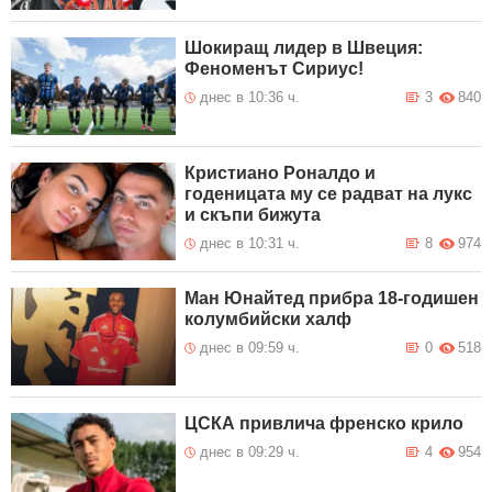
Шокиращ лидер в Швеция:
Феноменът Сириус!
днес в 10:36 ч.
3
840
Кристиано Роналдо и
годеницата му се радват на лукс
и скъпи бижута
днес в 10:31 ч.
8
974
Ман Юнайтед прибра 18-годишен
колумбийски халф
днес в 09:59 ч.
0
518
ЦСКА привлича френско крило
днес в 09:29 ч.
4
954