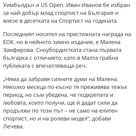
Уимбълдън и US Open. Иван Иванов бе избран
за най-добър млад спортист на България и
влезе в десетката на Спортист на годината.
Последният носител на престижната награда на
ЕОК, но в нейното зимно издание, е Малена
Замфирова. Сноубордистката стана първата
българка с отличието, като в Малта грабна
публиката с впечатляваща реч.
„Няма да забравя силните думи на Малена.
Няколко месеца по-късно тя преживява тежък
период, но съм убедена, че подкрепата и
любовта, които получи, ще ѝ дадат сили да
продължи по този път – не само на елитен
спортист, но и на ролеви модел“, добави
Лечева.