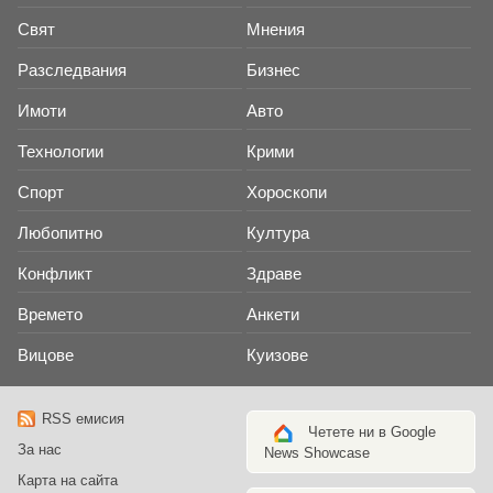
Свят
Мнения
Разследвания
Бизнес
Имоти
Авто
Технологии
Крими
Спорт
Хороскопи
Любопитно
Култура
Конфликт
Здраве
Времето
Анкети
Вицове
Куизове
RSS емисия
Четете ни в Google
За нас
News Showcase
Карта на сайта