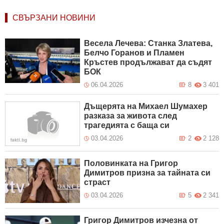
СВЪРЗАНИ НОВИНИ
Весела Лечева: Станка Златева,
Белчо Горанов и Пламен
Кръстев продължават да съдят
БОК
06.04.2026
8
3 401
Дъщерята на Михаел Шумахер
разказа за живота след
трагедията с баща си
03.04.2026
2
2 128
Половинката на Григор
Димитров призна за тайната си
страст
03.04.2026
5
2 341
Григор Димитров изчезна от