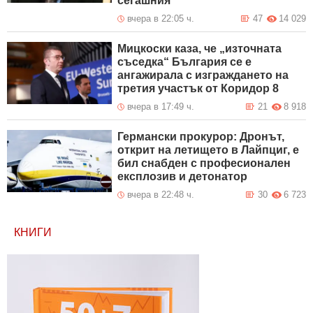
сегашния
вчера в 22:05 ч.
47
14 029
Мицкоски каза, че „източната
съседка“ България се е
ангажирала с изграждането на
третия участък от Коридор 8
вчера в 17:49 ч.
21
8 918
Германски прокурор: Дронът,
открит на летището в Лайпциг, е
бил снабден с професионален
експлозив и детонатор
вчера в 22:48 ч.
30
6 723
КНИГИ