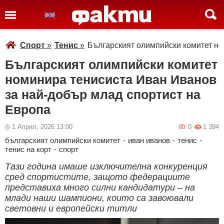
Спорт
»
Тенис
»
Българският олимпийски комитет но
Българският олимпийски комитет
номинира тенисиста Иван Иванов
за най-добър млад спортист на
Европа
1 Април, 2026 13:00
0
1 394
българският олимпийски комитет
-
иван иванов
-
тенис
-
тенис на корт
-
спорт
Тази година имаше изключителна конкуренция
сред спортистите, защото федерациите
представиха много силни кандидатури – на
млади наши шампиони, които са завоювали
световни и европейски титли