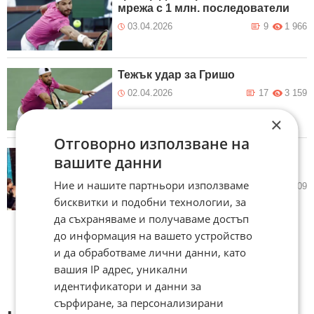
мрежа с 1 млн. последователи
03.04.2026
9
1 966
Тежък удар за Гришо
02.04.2026
17
3 159
×
Отговорно използване на
Спортът по ТВ в четвъртък (2
вашите данни
април)
Ние и нашите партньори използваме
02.04.2026
0
1 809
бисквитки и подобни технологии, за
да съхраняваме и получаваме достъп
до информация на вашето устройство
и да обработваме лични данни, като
вашия IP адрес, уникални
идентификатори и данни за
сърфиране, за персонализирани