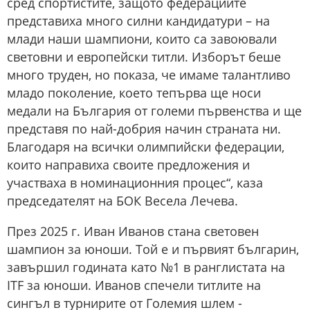
сред спортистите, защото федерациите
представиха много силни кандидатури – на
млади наши шампиони, които са завоювали
световни и европейски титли. Изборът беше
много труден, но показа, че имаме талантливо
младо поколение, което тепърва ще носи
медали на България от големи първенства и ще
представя по най-добрия начин страната ни.
Благодаря на всички олимпийски федерации,
които направиха своите предложения и
участваха в номинационния процес“, каза
председателят на БОК Весела Лечева.
През 2025 г. Иван Иванов стана световен
шампион за юноши. Той е и първият българин,
завършил годината като №1 в ранглистата на
ITF за юноши. Иванов спечели титлите на
сингъл в турнирите от Големия шлем -