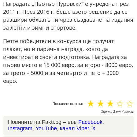
Наградата „Пьотър Нуровски“ е учредена през
2011 г. През 2016 г. беше взето решение да се
разшири обхватът ѝ чрез създаване на издания
за летни и зимни спортове.
Петте победители в конкурса ще получат
плакет, но и парична награда, която да
инвестират в своята подготовка. Наградата за
първо място е 15 000 евро, за второ - 8000 евро,
за трето – 5000 и за четвърто и пето – 3000
евро.
☆
☆
☆
☆
☆
Поставете оценка:
Оценка
3
от
4
гласа.
Новините на Fakti.bg – във
Facebook
,
Instagram
,
YouTube
,
канал Viber
,
X