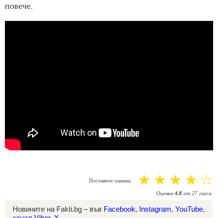
повече.
☆
☆
☆
☆
☆
Поставете оценка:
Оценка
4.8
от
27
гласа.
Новините на Fakti.bg – във
Facebook
,
Instagram
,
YouTube
,
канал Viber
,
X