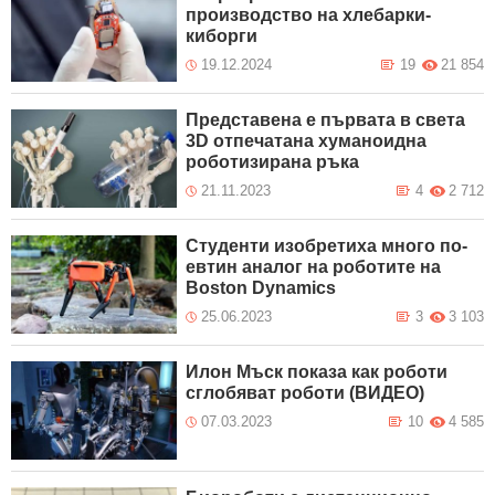
производство на хлебарки-
киборги
19.12.2024
19
21 854
Представена е първата в света
3D отпечатана хуманоидна
роботизирана ръка
21.11.2023
4
2 712
Студенти изобретиха много по-
евтин аналог на роботите на
Boston Dynamics
25.06.2023
3
3 103
Илон Мъск показа как роботи
сглобяват роботи (ВИДЕО)
07.03.2023
10
4 585