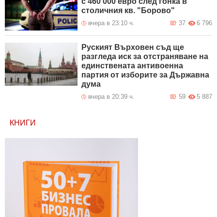
с 460 000 евро след гонка в
столичния кв. "Борово"
вчера в 23:10 ч.
37
6 796
Руският Върховен съд ще
разгледа иск за отстраняване на
единствената антивоенна
партия от изборите за Държавна
дума
вчера в 20:39 ч.
59
5 887
КНИГИ