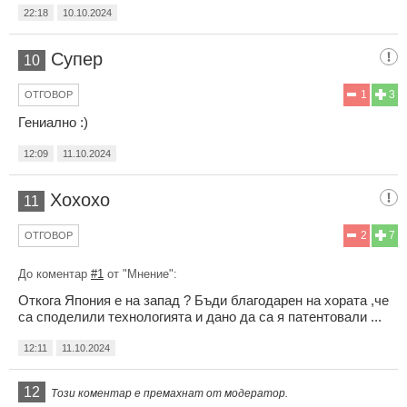
22:18
10.10.2024
Супер
10
1
3
ОТГОВОР
Гениално :)
12:09
11.10.2024
Хохохо
11
2
7
ОТГОВОР
До коментар
#1
от "Мнение":
Откога Япония е на запад ? Бъди благодарен на хората ,че
са споделили технологията и дано да са я патентовали ...
12:11
11.10.2024
12
Този коментар е премахнат от модератор.