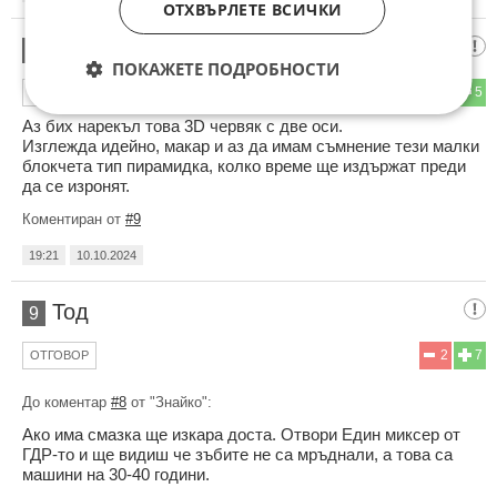
ОТХВЪРЛЕТЕ ВСИЧКИ
Знайко
8
ПОКАЖЕТЕ ПОДРОБНОСТИ
4
5
ОТГОВОР
Аз бих нарекъл това 3D червяк с две оси.
Изглежда идейно, макар и аз да имам съмнение тези малки
блокчета тип пирамидка, колко време ще издържат преди
да се изронят.
Коментиран от
#9
19:21
10.10.2024
Тод
9
2
7
ОТГОВОР
До коментар
#8
от "Знайко":
Ако има смазка ще изкара доста. Отвори Един миксер от
ГДР-то и ще видиш че зъбите не са мръднали, а това са
машини на 30-40 години.