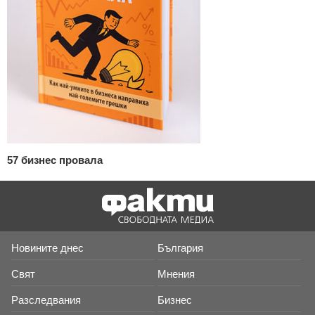
57 бизнес провала
Новините днес
България
Свят
Мнения
Разследвания
Бизнес