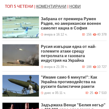
ТОП 5
ЧЕТЕНИ
|
КОМЕНТИРАНИ
|
НОВИ
Забрана от премиера Румен
Радев, но американски военен
самолет кацна в София
вчера в 16:12 ч.
156
40 378
Русия извърши една от най-
големите атаки срещу
петролната и газовата
индустрия на Украйна
вчера в 21:39 ч.
188
10 727
"Имаме само 6 минути!": Как
Украйна противодейства на
руските балистични ракети
днес в 05:11 ч.
25
7 510
Задържаха Венци "Белия негър"