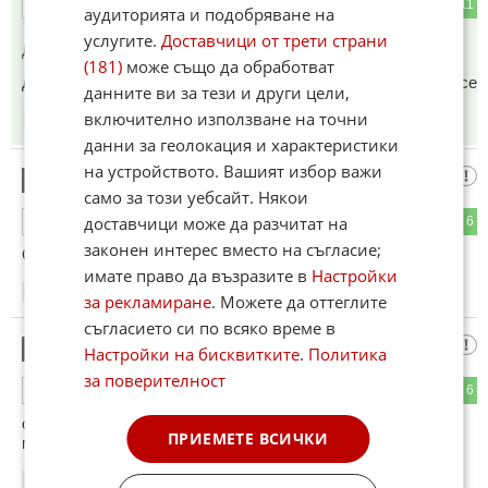
3
11
ОТГОВОР
аудиторията и подобряване на
услугите.
Доставчици от трети страни
До коментар
#1
от "Мнение":
(181)
може също да обработват
да не се чете и коментира от некомпетентни хора излагат се
данните ви за тези и други цели,
включително използване на точни
17:37
09.10.2024
данни за геолокация и характеристики
на устройството. Вашият избор важи
Да видим рашките как ще го краднат
6
само за този уебсайт. Някои
доставчици може да разчитат на
9
6
ОТГОВОР
законен интерес вместо на съгласие;
С риск да се изложа.
имате право да възразите в
Настройки
18:35
09.10.2024
за рекламиране
. Можете да оттеглите
съгласието си по всяко време в
Най после нещо хем
7
Настройки на бисквитките
.
Политика
за поверителност
4
6
ОТГОВОР
образователно, хем занимателно. Стига сме гледали
ПРИЕМЕТЕ ВСИЧКИ
мутрата на Копейката!
17:43
10.10.2024