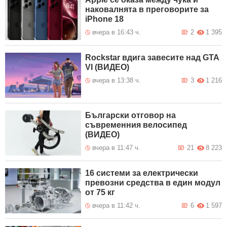
наковалнята в преговорите за
iPhone 18
вчера в 16:43 ч.
2
1 395
Rockstar вдига завесите над GTA
VI (ВИДЕО)
вчера в 13:38 ч.
3
1 216
Български отговор на
съвременния велосипед
(ВИДЕО)
вчера в 11:47 ч.
21
8 223
16 системи за електрически
превозни средства в един модул
от 75 кг
вчера в 11:42 ч.
6
1 597