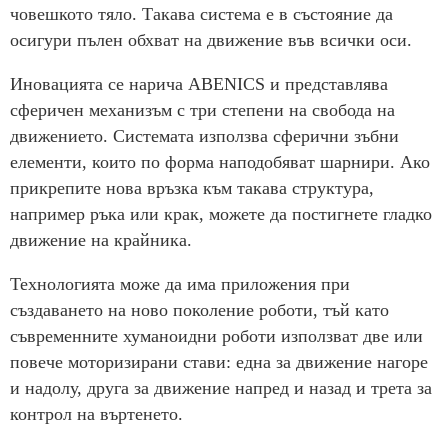
човешкото тяло. Такава система е в състояние да
осигури пълен обхват на движение във всички оси.
Иновацията се нарича ABENICS и представлява
сферичен механизъм с три степени на свобода на
движението. Системата използва сферични зъбни
елементи, които по форма наподобяват шарнири. Ако
прикрепите нова връзка към такава структура,
например ръка или крак, можете да постигнете гладко
движение на крайника.
Технологията може да има приложения при
създаването на ново поколение роботи, тъй като
съвременните хуманоидни роботи използват две или
повече моторизирани стави: една за движение нагоре
и надолу, друга за движение напред и назад и трета за
контрол на въртенето.