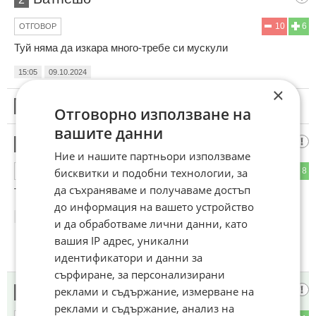
10
6
ОТГОВОР
Туй няма да изкара много-требе си мускули
15:05
09.10.2024
×
3
Този коментар е премахнат от модератор.
Отговорно използване на
вашите данни
що бе?
4
Ние и нашите партньори използваме
5
8
бисквитки и подобни технологии, за
ОТГОВОР
да съхраняваме и получаваме достъп
Това е бъдещето на вибраторите.
до информация на вашето устройство
16:47
09.10.2024
и да обработваме лични данни, като
вашия IP адрес, уникални
идентификатори и данни за
сърфиране, за персонализирани
Извода
реклами и съдържание, измерване на
5
реклами и съдържание, анализ на