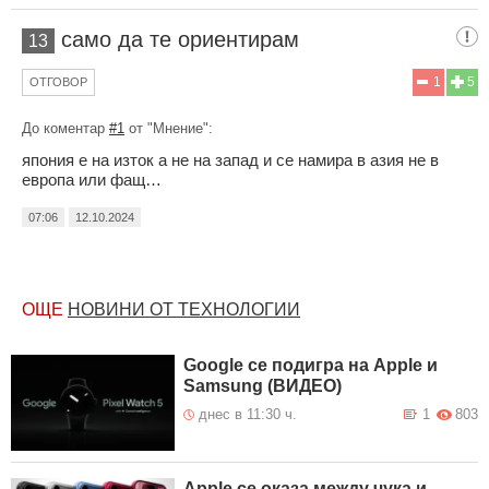
само да те ориентирам
13
1
5
ОТГОВОР
До коментар
#1
от "Мнение":
япония е на изток а не на запад и се намира в азия не в
европа или фащ…
07:06
12.10.2024
ОЩЕ
НОВИНИ ОТ ТЕХНОЛОГИИ
Google се подигра на Apple и
Samsung (ВИДЕО)
днес в 11:30 ч.
1
803
Apple се оказа между чука и