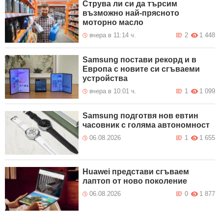
Струва ли си да търсим
възможно най-прясното
моторно масло
вчера в 11:14 ч.
2
1 448
Samsung постави рекорд и в
Европа с новите си сгъваеми
устройства
вчера в 10:01 ч.
1
1 099
Samsung подготвя нов евтин
часовник с голяма автономност
06.08.2026
1
1 655
Huawei представи сгъваем
лаптоп от ново поколение
06.08.2026
0
1 877