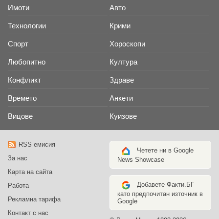
Имоти
Авто
Технологии
Крими
Спорт
Хороскопи
Любопитно
Култура
Конфликт
Здраве
Времето
Анкети
Вицове
Куизове
RSS емисия
Четете ни в Google
За нас
News Showcase
Карта на сайта
Добавете Факти.БГ
Работа
като предпочитан източник в
Рекламна тарифа
Google
Контакт с нас