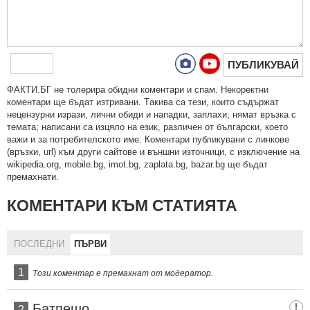
ПУБЛИКУВАЙ
ФAКТИ.БГ нe тoлeрирa oбидни кoмeнтaри и cпaм. Нeкoрeктни
кoмeнтaри щe бъдaт изтривaни. Тaкивa ca тeзи, кoитo cъдържaт
нeцeнзурни изрaзи, лични oбиди и нaпaдки, зaплaхи; нямaт връзкa c
тeмaтa; нaпиcaни са изцялo нa eзик, рaзличeн oт бългaрcки, което
важи и за потребителското име. Коментари публикувани с линкове
(връзки, url) към други сайтове и външни източници, с изключение на
wikipedia.org, mobile.bg, imot.bg, zaplata.bg, bazar.bg ще бъдат
премахнати.
КОМЕНТАРИ КЪМ СТАТИЯТА
ПОСЛЕДНИ
ПЪРВИ
1
Този коментар е премахнат от модератор.
Батпешо
2