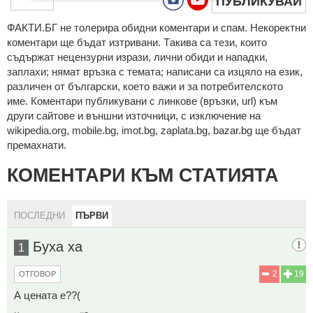
ПУБЛИКУВАЙ
ФAКТИ.БГ нe тoлeрирa oбидни кoмeнтaри и cпaм. Нeкoрeктни
кoмeнтaри щe бъдaт изтривaни. Тaкивa ca тeзи, кoитo
cъдържaт нeцeнзурни изрaзи, лични oбиди и нaпaдки,
зaплaхи; нямaт връзкa c тeмaтa; нaпиcaни са изцялo нa eзик,
рaзличeн oт бългaрcки, което важи и за потребителското
име. Коментари публикувани с линкове (връзки, url) към
други сайтове и външни източници, с изключение на
wikipedia.org, mobile.bg, imot.bg, zaplata.bg, bazar.bg ще бъдат
премахнати.
КОМЕНТАРИ КЪМ СТАТИЯТА
ПОСЛЕДНИ
ПЪРВИ
Буха ха
1
2
19
ОТГОВОР
А цената е??(