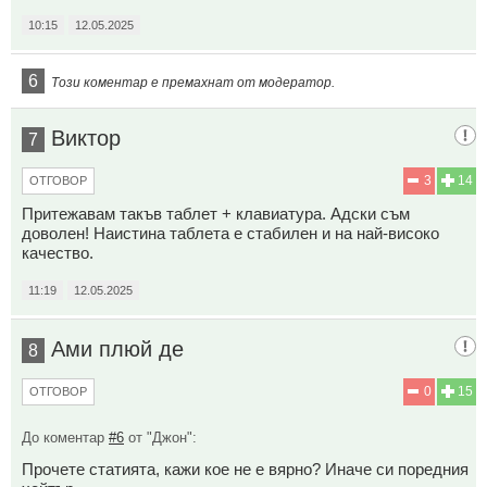
10:15
12.05.2025
6
Този коментар е премахнат от модератор.
Виктор
7
3
14
ОТГОВОР
Притежавам такъв таблет + клавиатура. Адски съм
доволен! Наистина таблета е стабилен и на най-високо
качество.
11:19
12.05.2025
Ами плюй де
8
0
15
ОТГОВОР
До коментар
#6
от "Джон":
Прочете статията, кажи кое не е вярно? Иначе си поредния