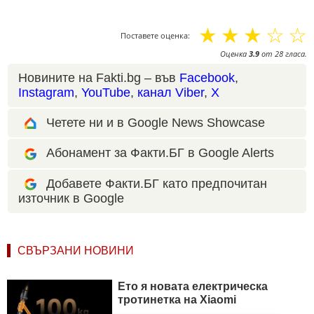
☆
☆
☆
☆
☆
Поставете оценка:
Оценка
3.9
от
28
гласа.
Новините на Fakti.bg – във
Facebook
,
Instagram
,
YouTube
,
канал Viber
,
X
Четете ни и в Google News Showcase
Абонамент за Факти.БГ в Google Alerts
Добавете Факти.БГ като предпочитан
източник в Google
СВЪРЗАНИ НОВИНИ
Ето я новата електрическа
тротинетка на Xiaomi