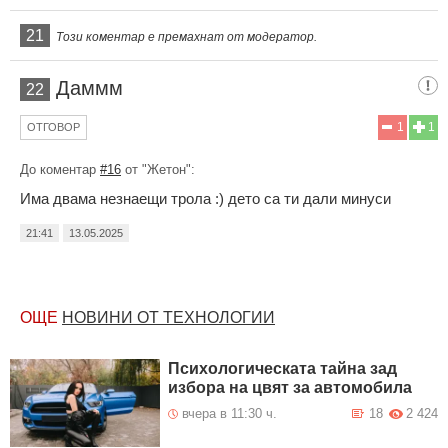
21
Този коментар е премахнат от модератор.
Даммм
22
1
1
ОТГОВОР
До коментар
#16
от "Жетон":
Има двама незнаещи трола :) дето са ти дали минуси
21:41
13.05.2025
ОЩЕ
НОВИНИ ОТ ТЕХНОЛОГИИ
Психологическата тайна зад
избора на цвят за автомобила
вчера в 11:30 ч.
18
2 424