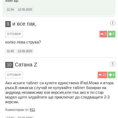
хейтър.
11:34
12.05.2025
и все пак,
9
3
5
ОТГОВОР
колко лева струва?
11:40
12.05.2025
Сатана Z
10
22
8
ОТГОВОР
Ако искате таблет си купете единствено iPad.Може и втора
ръка.В никакъв случай не купувайте таблет базиран на
андроид независимо коя версия,еле пък ако е по стар
модел щото ъпдейтите ще приключат до следващите 2-3
версии.
Коментиран от
#11