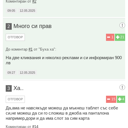
Коментиран от
#2
09:05
12.05.2025
Много си прав
2
1
21
ОТГОВОР
До коментар
#1
от "Буха ха":
На две кликвания и няколко реклами и си информиран 900
лв
09:27
12.05.2025
Ха..
3
15
4
ОТГОВОР
Да,ама не навсякъде можеш да мъкнеш таблет със себе
си,не можеш да си го сложиш в джоба на панталона
например,дори и да има слот за сим карта
Коментиран от
#14