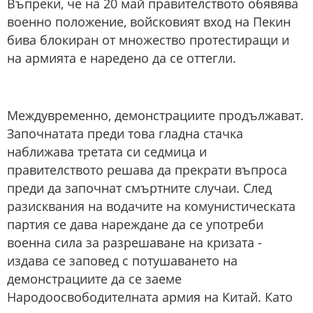
Въпреки, че на 20 май правителството обявява
военно положение, войсковият вход на Пекин
бива блокиран от множество протестиращи и
на армията е наредено да се оттегли.
Междувременно, демонстрациите продължават.
Започнатата преди това гладна стачка
наближава третата си седмица и
правителството решава да прекрати въпроса
преди да започнат смъртните случаи. След
разисквания на водачите на комунистическата
партия се дава нареждане да се употреби
военна сила за разрешаване на кризата -
издава се заповед с потушаването на
демонстрациите да се заеме
Народоосвободителната армия на Китай. Като