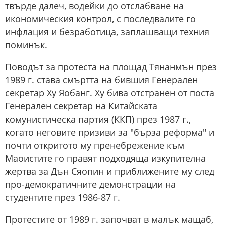
твърде далеч, водейки до отслабване на
икономическия контрол, с последвалите го
инфлация и безработица, заплашващи техния
поминък.
Поводът за протеста на площад Тянанмън през
1989 г. става смъртта на бившия Генерален
секретар Ху Яобанг. Ху бива отстранен от поста
Генерален секретар на Китайската
комунистическа партия (ККП) през 1987 г.,
когато неговите призиви за "бърза реформа" и
почти откритото му пренебрежение към
Маоистите го правят подходяща изкупителна
жертва за Дън Сяопин и приближените му след
про-демократичните демонстрации на
студентите през 1986-87 г.
Протестите от 1989 г. започват в малък мащаб,