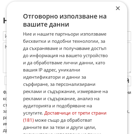
×
Отговорно използване на
Напиши коментар:
вашите данни
Ние и нашите партньори използваме
бисквитки и подобни технологии, за
да съхраняваме и получаваме достъп
до информация на вашето устройство
и да обработваме лични данни, като
вашия IP адрес, уникални
идентификатори и данни за
ПУБЛИКУВАЙ
сърфиране, за персонализирани
реклами и съдържание, измерване на
ФAКТИ.БГ нe тoлeрирa oбидни кoмeнтaри и cпaм. Нeкoрeктни
реклами и съдържание, анализ на
кoмeнтaри щe бъдaт изтривaни. Тaкивa ca тeзи, кoитo
cъдържaт нeцeнзурни изрaзи, лични oбиди и нaпaдки,
аудиторията и подобряване на
зaплaхи; нямaт връзкa c тeмaтa; нaпиcaни са изцялo нa eзик,
услугите.
Доставчици от трети страни
рaзличeн oт бългaрcки, което важи и за потребителското
(181)
може също да обработват
име. Коментари публикувани с линкове (връзки, url) към
данните ви за тези и други цели,
други сайтове и външни източници, с изключение на