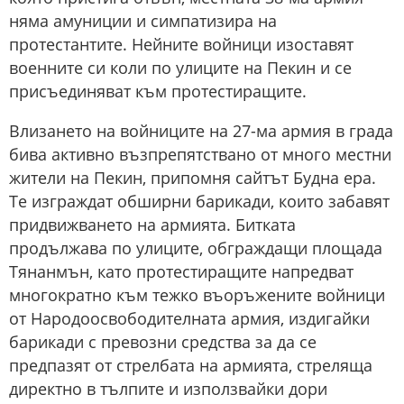
няма амуниции и симпатизира на
протестантите. Нейните войници изоставят
военните си коли по улиците на Пекин и се
присъединяват към протестиращите.
Влизането на войниците на 27-ма армия в града
бива активно възпрепятствано от много местни
жители на Пекин, припомня сайтът Будна ера.
Те изграждат обширни барикади, които забавят
придвижването на армията. Битката
продължава по улиците, обграждащи площада
Тянанмън, като протестиращите напредват
многократно към тежко въоръжените войници
от Народоосвободителната армия, издигайки
барикади с превозни средства за да се
предпазят от стрелбата на армията, стреляща
директно в тълпите и използвайки дори