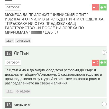
0
0
ОТГОВОР
МОЖЕХА ДА ПРИЛОЖАТ "ЧИЛИЙСКИЯ ОПИТ " --
ИЗБЯГАЛИ ОТ ЧИЛИ В БГ -СТУДЕНТИ -НИ СПОДЕЛЯХА :
" ПРЪСКАХА НИ С ГАЗ ПРЕДИЗВИКВАЩ
РАЗСТРОЙСТВО --И ПОСЛЕ НИ ЛОВЕХА ПО
МИРИЗМАТА " !!!!!!!!!!! / 1976 Г. /
13:07
04.06.2026
ЛиПън
12
0
9
ОТГОВОР
Тъй,тъй.Ама я да видим след тези реформи,до къде я
докараа китайцами?Ами,номер 1 са,свръхпроизводство и
производствена структура.И играят все по-важна роля в
разпределението на свери и влияния.
13:11
04.06.2026
михаил
13