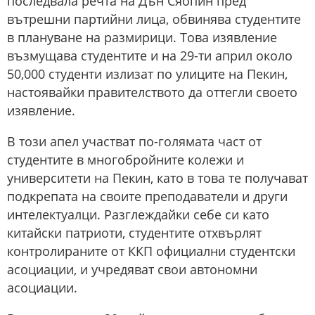
последвала речта на Дън Сяопин пред
вътрешни партийни лица, обвинява студентите
в плануване на размирици. Това изявление
възмущава студентите и на 29-ти април около
50,000 студенти излизат по улиците на Пекин,
настоявайки правителството да оттегли своето
изявление.
В този апел участват по-голямата част от
студентите в многобройните колежи и
университети на Пекин, като в това те получават
подкрепата на своите преподаватели и други
интелектуалци. Разглеждайки себе си като
китайски патриоти, студентите отхвърлят
контролираните от ККП официални студентски
асоциации, и учредяват свои автономни
асоциации.