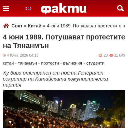
Свят
»
Китай
»
4 юни 1989. Потушават протестите н
4 юни 1989. Потушават протестите
на Тянанмън
4 Юни, 2026 04:13
20
11 049
китай
-
тянанмън
-
протести
-
вълнения
-
студенти
Ху бива отстранен от поста Генерален
секретар на Китайската комунистическа
партия