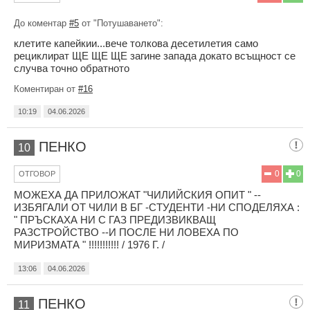
До коментар
#5
от "Потушаването":
клетите капейкии...вече толкова десетилетия само
рециклират ЩЕ ЩЕ ЩЕ загине запада докато всъщност се
случва точно обратното
Коментиран от
#16
10:19
04.06.2026
ПЕНКО
10
0
0
ОТГОВОР
МОЖЕХА ДА ПРИЛОЖАТ "ЧИЛИЙСКИЯ ОПИТ " --
ИЗБЯГАЛИ ОТ ЧИЛИ В БГ -СТУДЕНТИ -НИ СПОДЕЛЯХА :
" ПРЪСКАХА НИ С ГАЗ ПРЕДИЗВИКВАЩ
РАЗСТРОЙСТВО --И ПОСЛЕ НИ ЛОВЕХА ПО
МИРИЗМАТА " !!!!!!!!!!! / 1976 Г. /
13:06
04.06.2026
ПЕНКО
11