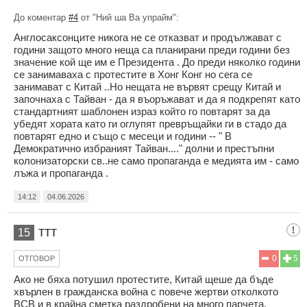
До коментар
#4
от "Ний ша Ва упрайм":
Англосаксонците никога не се отказват и продължават с
години защото много неща са планирани преди години без
значение кой ще им е Президента . До преди няколко години
се занимаваха с протестите в Хонг Конг но сега се
занимават с Китай ..Но нещата не вървят срещу Китай и
започнаха с Тайван - да я въоръжават и да я подкрепят като
стандартният шаблонен израз който го повтарят за да
убедят хората като ги оглупят превръщайки ги в стадо да
повтарят едно и също с месеци и години -- " В
Демократично избраният Тайван...." долни и престъпни
колонизаторски св..не само пропаганда е медията им - само
лъжа и пропаганда .
14:12
04.06.2026
ттт
15
0
5
ОТГОВОР
Ако не бяха потушил протестите, Китай щеше да бъде
хвърлен в гражданска война с повече жертви отколкото
ВСВ и в крайна сметка раздробени на много парчета,