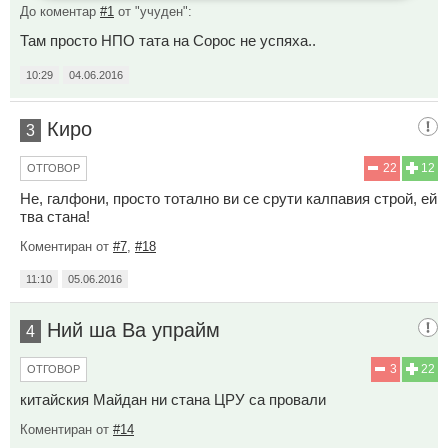
До коментар
#1
от "учуден":
Там просто НПО тата на Сорос не успяха..
10:29
04.06.2016
Киро
3
22
12
ОТГОВОР
Не, галфони, просто тотално ви се срути калпавия строй, ей
тва стана!
Коментиран от
#7
,
#18
11:10
05.06.2016
Ний ша Ва упрайм
4
3
22
ОТГОВОР
китайския Майдан ни стана ЦРУ са провали
Коментиран от
#14