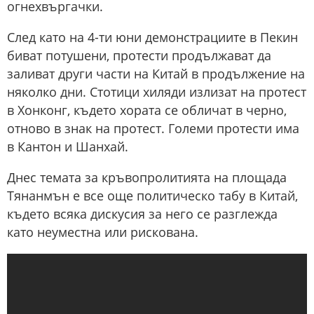
огнехвъргачки.
След като на 4-ти юни демонстрациите в Пекин
биват потушени, протести продължават да
заливат други части на Китай в продължение на
няколко дни. Стотици хиляди излизат на протест
в Хонконг, където хората се обличат в черно,
отново в знак на протест. Големи протести има
в Кантон и Шанхай.
Днес темата за кръвопролитията на площада
Тянанмън е все още политическо табу в Китай,
където всяка дискусия за него се разглежда
като неуместна или рискована.