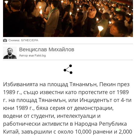
Снимка: БГНЕС/ЕРА
Венцислав Михайлов
Автор във Fakti.bg
Избиванията на площад Тянанмън, Пекин през
1989 г., също известни като протестите от 1989
г. на площад Тянанмън, или Инцидентът от 4-ти
юни 1989 г., бяха серия от демонстрации,
водени от студенти, интелектуалци и
работнически активисти в Народна Република
Китай, завършили с около 10,000 ранени и 2,000