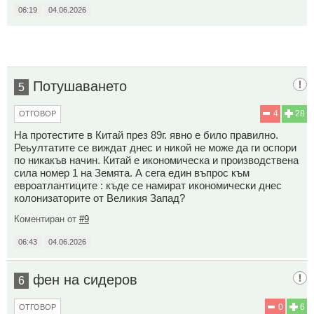
06:19
04.06.2026
Потушаването
5
4
28
ОТГОВОР
На протестите в Китай през 89г. явно е било правилно.
Реьултатите се виждат днес и никой не може да ги оспори
по никакъв начин. Китай е икономическа и производствена
сила номер 1 на Земята. А сега един въпрос към
евроатлантиците : къде се намират икономически днес
колонизаторите от Великия Запад?
Коментиран от
#9
06:43
04.06.2026
фен на сидеров
6
0
6
ОТГОВОР