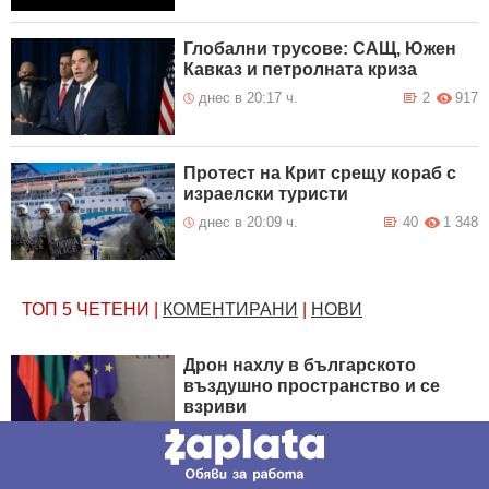
Глобални трусове: САЩ, Южен
Кавказ и петролната криза
днес в 20:17 ч.
2
917
Протест на Крит срещу кораб с
израелски туристи
днес в 20:09 ч.
40
1 348
ТОП 5
ЧЕТЕНИ
|
КОМЕНТИРАНИ
|
НОВИ
Дрон нахлу в българското
въздушно пространство и се
взриви
днес в 12:26 ч.
340
10 316