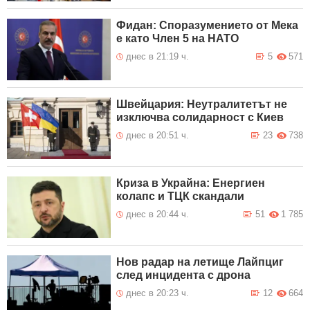
Фидан: Споразумението от Мека
е като Член 5 на НАТО
днес в 21:19 ч.
5
571
Швейцария: Неутралитетът не
изключва солидарност с Киев
днес в 20:51 ч.
23
738
Криза в Украйна: Енергиен
колапс и ТЦК скандали
днес в 20:44 ч.
51
1 785
Нов радар на летище Лайпциг
след инцидента с дрона
днес в 20:23 ч.
12
664