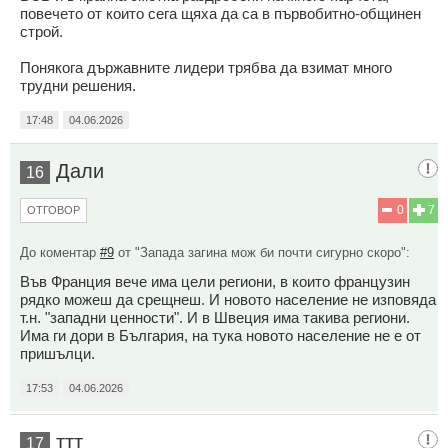
повечето от които сега щяха да са в първобитно-общинен
строй.
Понякога държавните лидери трябва да взимат много
трудни решения.
17:48
04.06.2026
Дали
16
0
7
ОТГОВОР
До коментар
#9
от "Запада загина мож би почти сигурно скоро":
Във Франция вече има цели региони, в които французин
рядко можеш да срещнеш. И новото население не изповяда
т.н. "западни ценности". И в Швеция има такива региони.
Има ги дори в България, на тука новото население не е от
пришълци.
17:53
04.06.2026
ттт
17