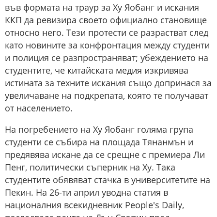
във формата на траур за Ху Яобанг и искания
ККП да ревизира своето официално становище
относно него. Тези протести се разрастват след
като новините за конфронтация между студенти
и полиция се разпространяват; убеждението на
студентите, че китайската медия изкривява
истината за техните искания също допринася за
увеличаване на подкрепата, която те получават
от населението.
На погребението на Ху Яобанг голяма група
студенти се събира на площада Тянанмън и
предявява искане да се срещне с премиера Ли
Пенг, политически съперник на Ху. Така
студентите обявяват стачка в университетите на
Пекин. На 26-ти април уводна статия в
националния всекидневник People's Daily,