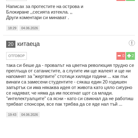
Написах за протестите на острова и
Блокиране ,,сесията изтекла. ,,
Други коментари си минават .
18:29
04.06.2026
китаеца
20
0
2
ОТГОВОР
така си беше да - провалът на цветна революция трудно се
преглъща от сатанистите, а слугите им ще жалеят и ще ни
напомнят за "жертвите" стотици хиляди години ... как пък
винаги са замесени студентите - сякаш един 20 годишен
запъртък си има някаква идея от живота като цяло сигурно
се надяват, че няма да им посегнат щот са млади.
"интелектуалците" са ясни - като си свикнал да не работиш
трябват спонсори, все пак трябва да се яде нал тъй ...
19:43
04.06.2026