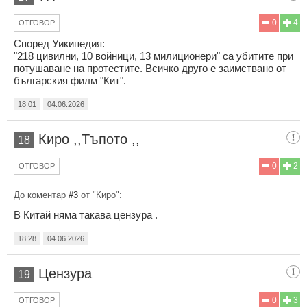
0
4
ОТГОВОР
Според Уикипедия:
"218 цивилни, 10 войници, 13 милиционери" са убитите при
потушаване на протестите. Всичко друго е заимствано от
българския филм "Кит".
18:01
04.06.2026
Киро ,,Тъпото ,,
18
0
2
ОТГОВОР
До коментар
#3
от "Киро":
В Китай няма такава цензура .
18:28
04.06.2026
Цензура
19
0
3
ОТГОВОР