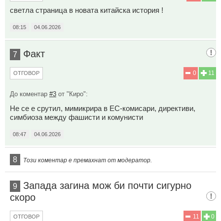
светла страница в новата китайска история !
08:15
04.06.2026
Факт
7
0
11
ОТГОВОР
До коментар
#3
от "Киро":
Не се е срутил, мимикрира в ЕС-комисари, директиви,
симбиоза между фашисти и комунисти
08:47
04.06.2026
8
Този коментар е премахнат от модератор.
Запада загина мож би почти сигурно
9
скоро
11
0
ОТГОВОР