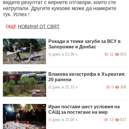
видите резултат с верните отговори, които сте
натрупали. Другите куизове може да намерите
тук. Успех !
ОЩЕ
НОВИНИ ОТ СВЯТ
Рокади и тежки загуби за ВСУ в
Запорожие и Донбас
днес в 21:38 ч.
11
503
Влакова катастрофа в Хърватия:
20 ранени
днес в 21:31 ч.
0
308
Иран постави шест условия на
САЩ за постигане на мир
днес в 21:26 ч.
13
827