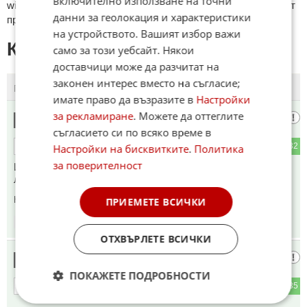
включително използване на точни
wikipedia.org, mobile.bg, imot.bg, zaplata.bg, bazar.bg ще бъдат
данни за геолокация и характеристики
премахнати.
на устройството. Вашият избор важи
КОМЕНТАРИ КЪМ СТАТИЯТА
само за този уебсайт. Някои
доставчици може да разчитат на
законен интерес вместо на съгласие;
ПОСЛЕДНИ
ПЪРВИ
имате право да възразите в
Настройки
за рекламиране
. Можете да оттеглите
учуден
1
съгласието си по всяко време в
8
32
ОТГОВОР
Настройки на бисквитките
.
Политика
за поверителност
Интересно съвпадение!. 1989 и при нас се активираха
лумпените. Сто процента има връзка.
Коментиран от
#2
ПРИЕМЕТЕ ВСИЧКИ
09:18
04.06.2016
ОТХВЪРЛЕТЕ ВСИЧКИ
калъч
2
ПОКАЖЕТЕ ПОДРОБНОСТИ
8
35
ОТГОВОР