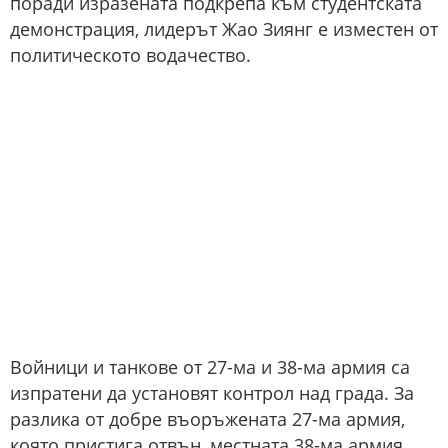
поради изразената подкрепа към студентската
демонстрация, лидерът Жао Зиянг е изместен от
политическото водачество.
Войници и танкове от 27-ма и 38-ма армия са
изпратени да установят контрол над града. За
разлика от добре въоръжената 27-ма армия,
която пристига отвън, местната 38-ма армия