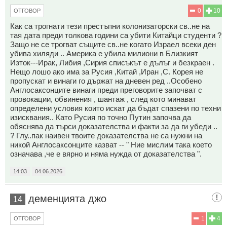
0
10
ОТГОВОР
Как са трогнати тези престъпни колонизаторски св..не на
тая дата преди толкова години са убити Китайци студенти ?
Защо не се трогват същите св..не когато Израел всеки ден
убива хиляди .. Америка е убила милиони в Близкият
Изток---Ирак, Либия ,Сирия списъкът е дълъг и безкраен .
Нещо лошо ако има за Русия ,Китай ,Иран ,С. Корея не
пропускат и винаги го държат на дневен ред ..Особено
Англосаксонците винаги преди преговорите започват с
провокации, обвинения , шантаж , след кото минават
определени условия които искат да бъдат спазени по техни
изисквания.. Като Русия по точно Путин започва да
обяснява да търси доказателства и факти за да ги убеди ..
? Глу..пак наивен твоите доказателства не са нужни на
никой Англосаксонците казват -- " Ние мислим така което
означава ,че е вярно и няма нужда от доказателства ".
14:03
04.06.2026
деменцията джо
14
1
4
ОТГОВОР