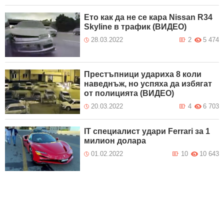
Ето как да не се кара Nissan R34
Skyline в трафик (ВИДЕО)
28.03.2022
2
5 474
Престъпници удариха 8 коли
наведнъж, но успяха да избягат
от полицията (ВИДЕО)
20.03.2022
4
6 703
IT специалист удари Ferrari за 1
милион долара
01.02.2022
10
10 643