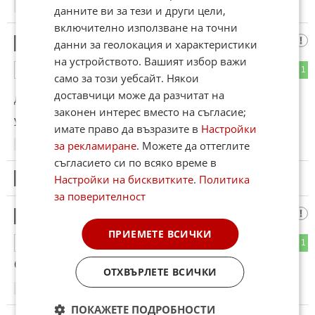
15:10
13.08.2022
данните ви за тези и други цели,
включително използване на точни
сектант (Мастър Йода)
6
данни за геолокация и характеристики
на устройството. Вашият избор важи
0
1
ОТГОВОР
само за този уебсайт. Някои
доставчици може да разчитат на
До коментар
#1
от "Гоуст":
законен интерес вместо на съгласие;
усещам голямо сътресение в баланса на Силата
имате право да възразите в
Настройки
за рекламиране
. Можете да оттеглите
21:59
13.08.2022
съгласието си по всяко време в
7
Настройки на бисквитките
.
Политика
Този коментар е премахнат от модератор.
за поверителност
доктор филгууд
8
ПРИЕМЕТЕ ВСИЧКИ
1
1
ОТГОВОР
будвайзера върви с kfc.страхотна комбинация!
ОТХВЪРЛЕТЕ ВСИЧКИ
15:53
14.08.2022
ПОКАЖЕТЕ ПОДРОБНОСТИ