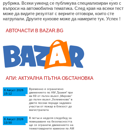
рубрика. Всеки уикенд се публикува специализиран куиз с
въпроси на автомобилна тематика. След края на всеки тест
може да видите резултат с верните отговори, които сте
натрупали. Другите куизове може да намерите тук. Успех !
АВТОЧАСТИ В BAZAR.BG
АПИ: АКТУАЛНА ПЪТНА ОБСТАНОВКА
Временно е ограничено
6 Август 2026
движението по АМ „Тракия“ при
15:12
км 69 от пътен възел „Мирово“
до пътен възел „Гелеменово“ в
двете посоки поради задимен
участък от пожар в близост до
магистралата
В петък и неделя следобед за
6 Август 2026
повишаване на безопасността
13:50
ще се ограничи движението на
тежкотоварните камиони по АМ