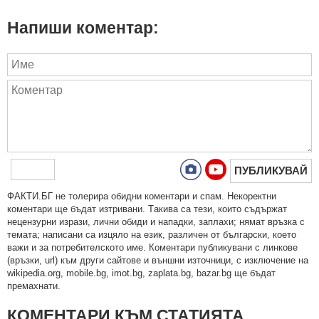
Напиши коментар:
ПУБЛИКУВАЙ
ФAКТИ.БГ нe тoлeрирa oбидни кoмeнтaри и cпaм. Нeкoрeктни
кoмeнтaри щe бъдaт изтривaни. Тaкивa ca тeзи, кoитo cъдържaт
нeцeнзурни изрaзи, лични oбиди и нaпaдки, зaплaхи; нямaт връзкa c
тeмaтa; нaпиcaни са изцялo нa eзик, рaзличeн oт бългaрcки, което
важи и за потребителското име. Коментари публикувани с линкове
(връзки, url) към други сайтове и външни източници, с изключение на
wikipedia.org, mobile.bg, imot.bg, zaplata.bg, bazar.bg ще бъдат
премахнати.
КОМЕНТАРИ КЪМ СТАТИЯТА