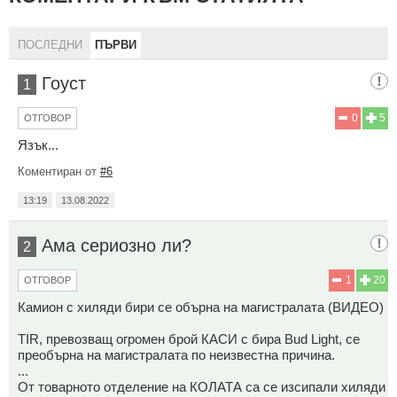
ПОСЛЕДНИ
ПЪРВИ
Гоуст
1
0
5
ОТГОВОР
Язък...
Коментиран от
#6
13:19
13.08.2022
Ама сериозно ли?
2
1
20
ОТГОВОР
Камион с хиляди бири се обърна на магистралата (ВИДЕО)
TIR, превозващ огромен брой КАСИ с бира Bud Light, се
преобърна на магистралата по неизвестна причина.
...
От товарното отделение на КОЛАТА са се изсипали хиляди