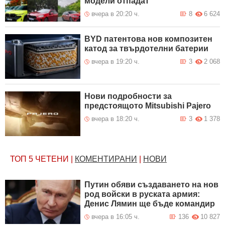
модели отпадат
вчера в 20:20 ч.
8
6 624
BYD патентова нов композитен
катод за твърдотелни батерии
вчера в 19:20 ч.
3
2 068
Нови подробности за
предстоящото Mitsubishi Pajero
вчера в 18:20 ч.
3
1 378
ТОП 5
ЧЕТЕНИ
|
КОМЕНТИРАНИ
|
НОВИ
Путин обяви създаването на нов
род войски в руската армия:
Денис Лямин ще бъде командир
вчера в 16:05 ч.
136
10 827