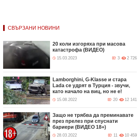
СВЪРЗАНИ НОВИНИ
20 коли изгоряха при масова
катастрофа (ВИДЕО)
15.03.2023
3
2 726
Lamborghini, G-Klasse и стара
Lada се удрят в Турция - звучи,
като начало на виц, но не е!
15.08.2022
20
12 141
Защо не трябва да преминавате
през прелез при спуснати
бариери (ВИДЕО 18+)
28.03.2022
11
10 459