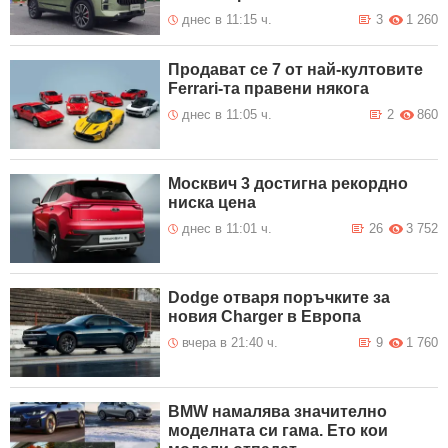
днес в 11:15 ч.
3
1 260
Продават се 7 от най-култовите
Ferrari-та правени някога
днес в 11:05 ч.
2
860
Москвич 3 достигна рекордно
ниска цена
днес в 11:01 ч.
26
3 752
Dodge отваря поръчките за
новия Charger в Европа
вчера в 21:40 ч.
9
1 760
BMW намалява значително
моделната си гама. Ето кои