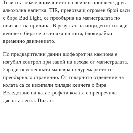
Този път обаче вниманието на всички привлече друга
алкохолна напитка. TIR, превозващ огромен брой каси
с бира Bud Light, се преобърна на магистралата по
неизвестна причина. В резултат на инцидента хиляди
кенове с бира се изсипаха на пътя, блокирайки
временно движението.
По предварителни данни шофьорът на камиона е
изгубил контрол при завой на изхода от магистралата.
Заради неуспешната маневра полуремаркето се
преобърнало странично. От товарното отделение на
колата са се изсипали хиляди кенчета с бира.
Вследствие на катастрофата колата е препречила
дясната лента. Вижте.