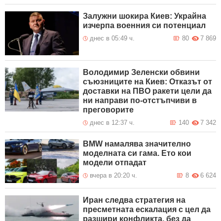
Залужни шокира Киев: Украйна
изчерпа военния си потенциал
днес в 05:49 ч.
80
7 869
Володимир Зеленски обвини
съюзниците на Киев: Отказът от
доставки на ПВО ракети цели да
ни направи по-отстъпчиви в
преговорите
днес в 12:37 ч.
140
7 342
BMW намалява значително
моделната си гама. Ето кои
модели отпадат
вчера в 20:20 ч.
8
6 624
Иран следва стратегия на
пресметната ескалация с цел да
разшири конфликта, без да