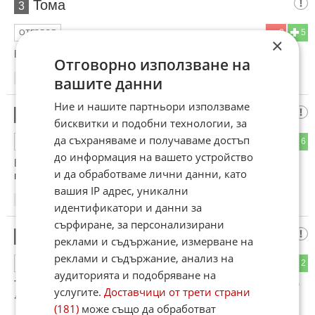
Тома
3
0
5
ОТГОВОР
×
Ние от Столипеново завиждаме за това
Отговорно използване на
14:45
13.08.2022
вашите данни
Ние и нашите партньори използваме
Милен
4
бисквитки и подобни технологии, за
да съхраняваме и получаваме достъп
1
6
ОТГОВОР
до информация на вашето устройство
Ей туй вече е истинска трагедия, а те ни занимават
и да обработваме лични данни, като
постоянно с някакви фоерверки в Украйна :))))
вашия IP адрес, уникални
14:55
13.08.2022
идентификатори и данни за
сърфиране, за персонализирани
ДИНКО
5
реклами и съдържание, измерване на
реклами и съдържание, анализ на
0
2
ОТГОВОР
аудиторията и подобряване на
ТОЗ Е МОЯ ПРИЯТЕЛ ,.ДАЛАВЕРАТА ВАСКО 😁😄😀🤣😃
услугите.
Доставчици от трети страни
😂😃🤣😀😄😁!.
(181)
може също да обработват