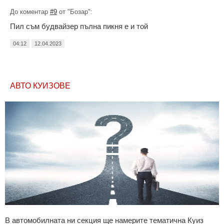
До коментар
#9
от "Бозар":
Пил съм будвайзер пълна пикня е и той
04:12
12.04.2023
АВТО КУИЗОВЕ
В автомобилната ни секция ще намерите тематична Куиз