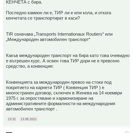
КЕНЧЕТА с бира.
Последно камион ли е, ТИР ли е или кола, и откога
кенчетата се транспортират в каси?
TIR означава „Transports Internationaux Routiers“ или
„Международен автомобилен транспорт“
Какъв международен транспорт на бира като това очевидно
е вътрешен курс. А освен това ТИР дори не е превозно
средство, а конвенция:
Конвенцията за международен превоз на стоки под
покритието на карнети ТИР ( Конвенция ТИР ) е
многостранен договор, сключен в Женева на 14 ноември
1975 г. за опростяване и хармонизиране на
административните формалности на международния
автомобилен транспорт .
13:32
13.08.2022