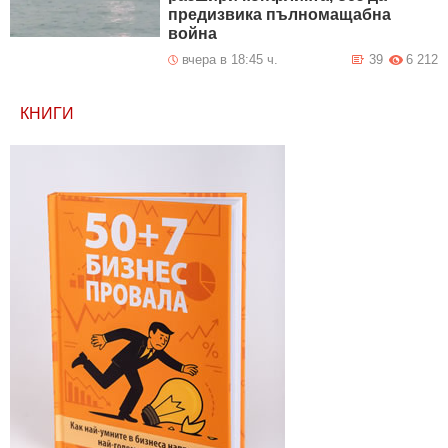
предизвика пълномащабна
война
вчера в 18:45 ч.
39
6 212
КНИГИ