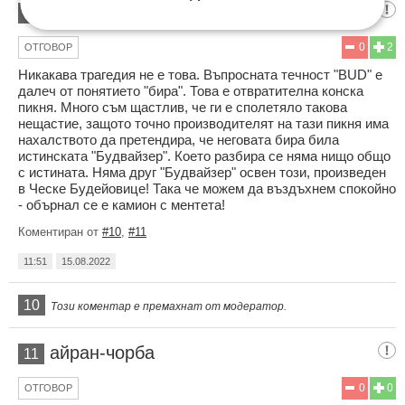
Бозар
9
0
2
ОТГОВОР
Никакава трагедия не е това. Въпросната течност "BUD" е
далеч от понятието "бира". Това е отвратителна конска
пикня. Много съм щастлив, че ги е сполетяло такова
нещастие, защото точно производителят на тази пикня има
нахалството да претендира, че неговата бира била
истинската "Будвайзер". Което разбира се няма нищо общо
с истината. Няма друг "Будвайзер" освен този, произведен
в Ческе Будейовице! Така че можем да въздъхнем спокойно
- обърнал се е камион с ментета!
Коментиран от
#10
,
#11
11:51
15.08.2022
10
Този коментар е премахнат от модератор.
айран-чорба
11
0
0
ОТГОВОР