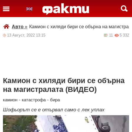
Авто
»
Камион с хиляди бири се обърна на магистра
13 Август, 2022 13:15
11
5 332
Камион с хиляди бири се обърна
на магистралата (ВИДЕО)
камион
-
катастрофа
-
бира
Шофьорът се е отървал само с лек уплах