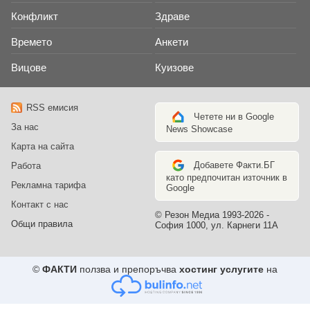
Конфликт
Здраве
Времето
Анкети
Вицове
Куизове
RSS емисия
Четете ни в Google
За нас
News Showcase
Карта на сайта
Добавете Факти.БГ
Работа
като предпочитан източник в
Рекламна тарифа
Google
Контакт с нас
© Резон Медиа 1993-2026 -
Общи правила
София 1000, ул. Карнеги 11А
©
ФАКТИ
ползва и препоръчва
хостинг услугите
на