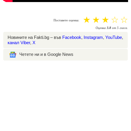
☆
☆
☆
☆
☆
Поставете оценка:
Оценка
3.8
от
5
гласа.
Новините на Fakti.bg – във
Facebook
,
Instagram
,
YouTube
,
канал Viber
,
X
Четете ни и в Google News