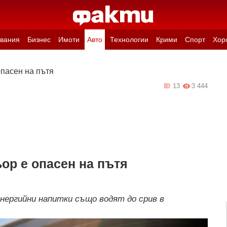
вания
Бизнес
Имоти
Авто
Технологии
Крими
Спорт
Хор
опасен на пътя
13
3 444
ор е опасен на пътя
нергийни напитки също водят до срив в