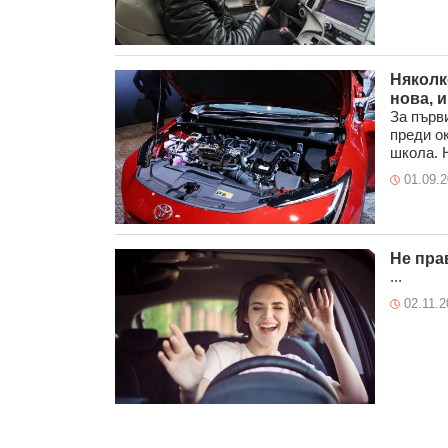
Няколк
нова, и
За първ
преди о
школа. Н
01.09.
Не пра
...
02.11.2