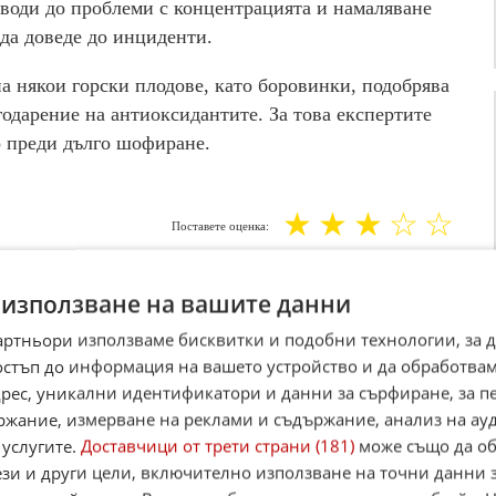
води до проблеми с концентрацията и намаляване
 да доведе до инциденти.
а някои горски плодове, като боровинки, подобрява
годарение на антиоксидантите. За това експертите
о преди дълго шофиране.
☆
☆
☆
☆
☆
Поставете оценка:
Оценка
3.4
от
5
гласа.
am
,
YouTube
,
канал Viber
,
X
 използване на вашите данни
артньори използваме бисквитки и подобни технологии, за 
остъп до информация на вашето устройство и да обработва
адрес, уникални идентификатори и данни за сърфиране, за 
ржание, измерване на реклами и съдържание, анализ на ау
 услугите.
Доставчици от трети страни (181)
може също да об
ези и други цели, включително използване на точни данни 