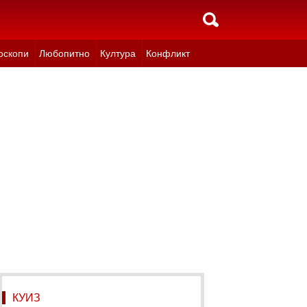
оскопи
Любопитно
Култура
Конфликт
КУИЗ