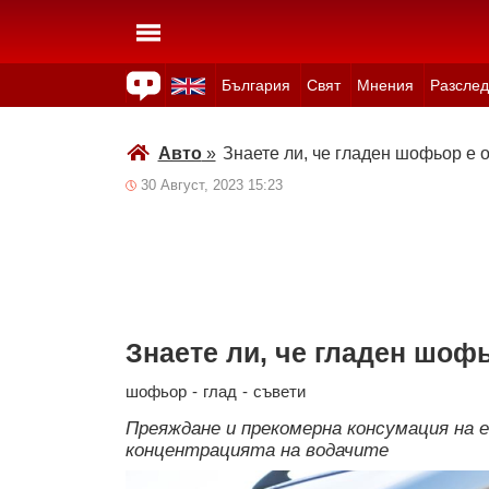
България
Свят
Мнения
Разслед
Здраве
Времето
Анкети
Вицове
Куизове
Авто
»
Знаете ли, че гладен шофьор е 
30 Август, 2023 15:23
Знаете ли, че гладен шофь
шофьор
-
глад
-
съвети
Преяждане и прекомерна консумация на е
концентрацията на водачите