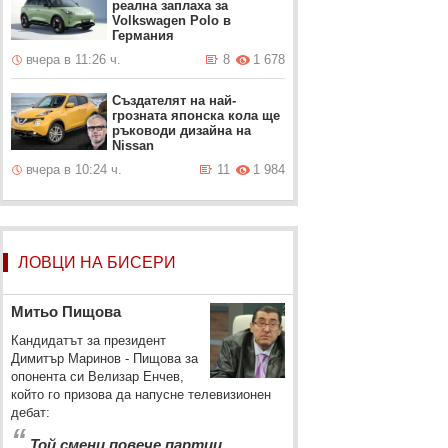
реална заплаха за
Volkswagen Polo в
Германия
вчера в 11:26 ч.
8
1 678
Създателят на най-
грозната японска кола ще
ръководи дизайна на
Nissan
вчера в 10:24 ч.
11
1 984
ЛОВЦИ НА БИСЕРИ
Митьо Пищова
Кандидатът за президент
Димитър Маринов - Пищова за
опонента си Велизар Енчев,
който го призова да напусне телевизионен
дебат:
“
Той смени повече партии,