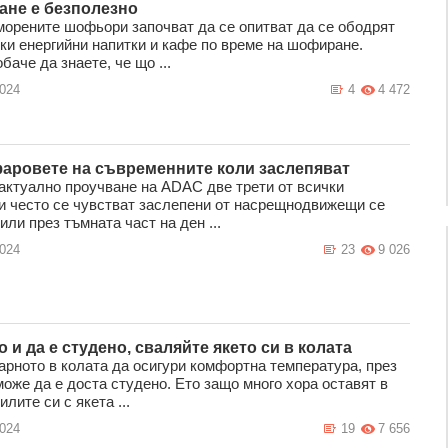
не е безполезно
морените шофьори започват да се опитват да се ободрят
ки енергийни напитки и кафе по време на шофиране.
баче да знаете, че що ...
2024
4
4 472
аровете на съвременните коли заслепяват
актуално проучване на ADAC две трети от всички
 често се чувстват заслепени от насрещнодвижещи се
ли през тъмната част на ден ...
2024
23
9 026
 и да е студено, сваляйте якето си в колата
арното в колата да осигури комфортна температура, през
може да е доста студено. Ето защо много хора оставят в
лите си с якета ...
2024
19
7 656