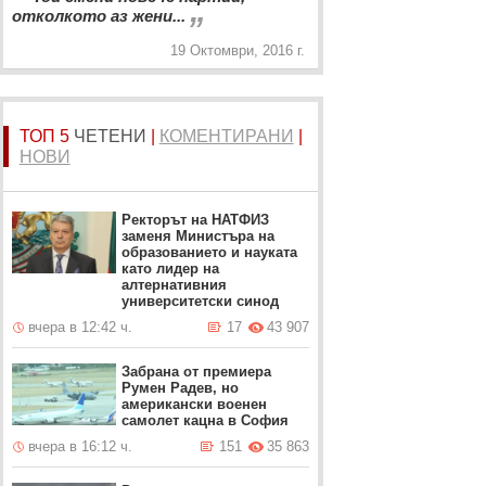
„
отколкото аз жени...
19 Октомври, 2016 г.
ТОП 5
ЧЕТЕНИ
|
КОМЕНТИРАНИ
|
НОВИ
Ректорът на НАТФИЗ
заменя Министъра на
образованието и науката
като лидер на
алтернативния
университетски синод
вчера в 12:42 ч.
17
43 907
Забрана от премиера
Румен Радев, но
американски военен
самолет кацна в София
вчера в 16:12 ч.
151
35 863