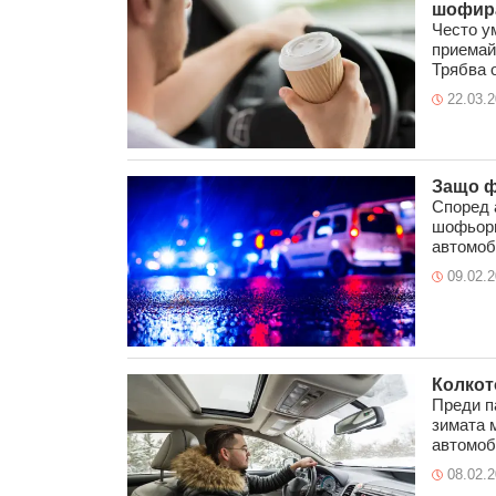
шофира
Често у
приемай
Трябва о
22.03.
Защо ф
Според 
шофьори
автомоби
09.02.
Колкото
Преди п
зимата 
автомоби
08.02.