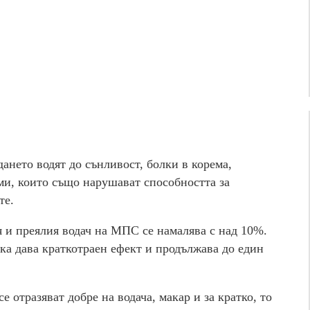
ането водят до сънливост, болки в корема,
ми, които също нарушават способността за
те.
я и преялия водач на МПС се намалява с над 10%.
ка дава краткотраен ефект и продължава до един
 отразяват добре на водача, макар и за кратко, то