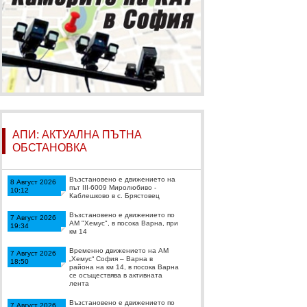
АПИ: АКТУАЛНА ПЪТНА
ОБСТАНОВКА
Възстановено е движението на
8 Август 2026
път III-6009 Миролюбиво -
10:12
Каблешково в с. Брястовец
Възстановено е движението по
7 Август 2026
АМ "Хемус", в посока Варна, при
19:34
км 14
Временно движението на АМ
7 Август 2026
„Хемус“ София – Варна в
18:50
района на км 14, в посока Варна
се осъществява в активната
лента
Възстановено е движението по
7 Август 2026