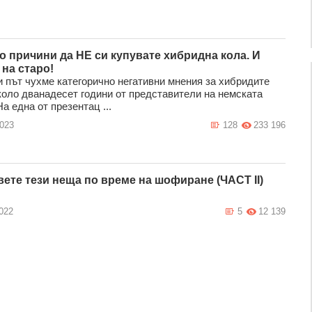
о причини да НЕ си купувате хибридна кола. И
 на старо!
и път чухме категорично негативни мнения за хибридите
коло дванадесет години от представители на немската
а една от презентац ...
2023
128
233 196
вете тези неща по време на шофиране (ЧАСТ II)
022
5
12 139