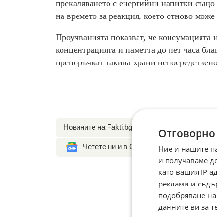
прекаляването с енергийни напитки също 
на времето за реакция, което отново може
Проучванията показват, че консумацията н
концентрацията и паметта до пет часа бла
препоръчват такива храни непосредствен
Новините на Fakti.bg – във
Facebook
,
Instagr
Отговорно
Четете ни и в Google News
Ние и нашите п
и получаваме д
като вашия IP 
реклами и съдъ
подобряване на
данните ви за т