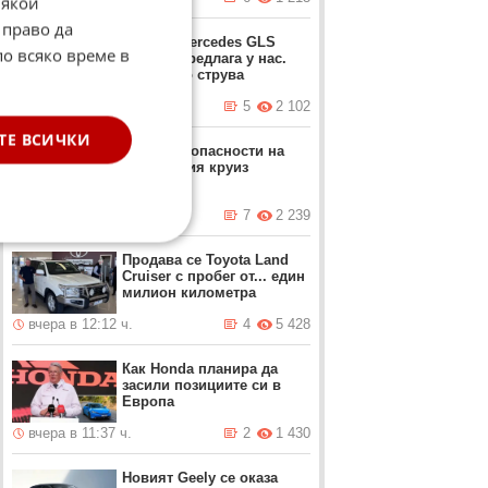
Някои
 право да
Новият Mercedes GLS
по всяко време в
вече се предлага у нас.
Ето колко струва
вчера в 13:01 ч.
5
2 102
ТЕ ВСИЧКИ
Скритите опасности на
адаптивния круиз
контрол
вчера в 12:22 ч.
7
2 239
Продава се Toyota Land
Cruiser с пробег от... един
милион километра
вчера в 12:12 ч.
4
5 428
Как Honda планира да
засили позициите си в
Европа
вчера в 11:37 ч.
2
1 430
Новият Geely се оказа