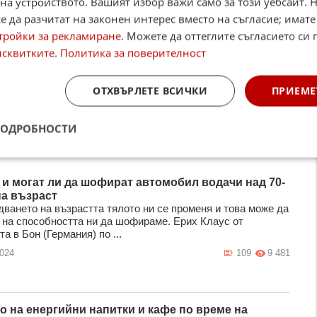
на устройството. Вашият избор важи само за този уебсайт. 
 да разчитат на законен интерес вместо на съгласие; имате
тройки за рекламиране
. Можете да оттеглите съгласието си 
исквитките
.
Политика за поверителност
ОТХВЪРЛЕТЕ ВСИЧКИ
ПРИЕМЕ
ПОДРОБНОСТИ
 и могат ли да шофират автомобил водачи над 70-
а възраст
дването на възрастта тялото ни се променя и това може да
 на способността ни да шофираме. Ерих Клаус от
а в Бон (Германия) по ...
2024
109
9 481
о на енергийни напитки и кафе по време на