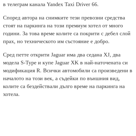
в телеграм канала Yandex Taxi Driver 66.
Според автора на снимките тези превозни средства
стоят на паркинга на този премиум хотел от много
години. За това време колите са покрити с дебел слой
прах, но техническото им състояние е добро.
Сред петте открити Jaguar има два седана XJ, два
модела S-Type и купе Jaguar XK в най-наточената си
модификация R. Всички автомобили са произведени в
началото на този век, а съдейки по външния вид,
колите са бездействали дълго време на паркинга на
хотела.