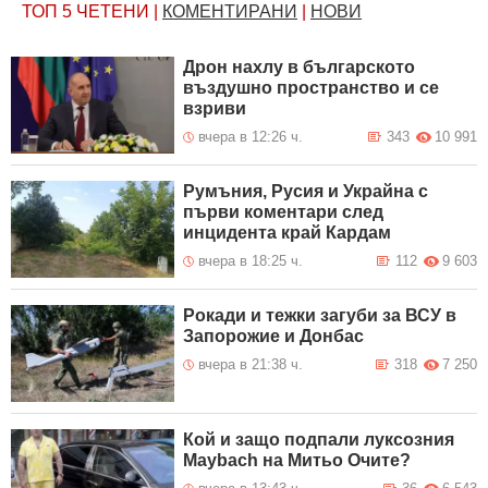
ТОП 5
ЧЕТЕНИ
|
КОМЕНТИРАНИ
|
НОВИ
Дрон нахлу в българското
въздушно пространство и се
взриви
вчера в 12:26 ч.
343
10 991
Румъния, Русия и Украйна с
първи коментари след
инцидента край Кардам
вчера в 18:25 ч.
112
9 603
Рокади и тежки загуби за ВСУ в
Запорожие и Донбас
вчера в 21:38 ч.
318
7 250
Кой и защо подпали луксозния
Maybach на Митьо Очите?