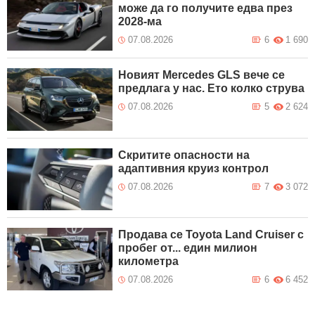
може да го получите едва през
2028-ма
07.08.2026
6
1 690
Новият Mercedes GLS вече се
предлага у нас. Ето колко струва
07.08.2026
5
2 624
Скритите опасности на
адаптивния круиз контрол
07.08.2026
7
3 072
Продава се Toyota Land Cruiser с
пробег от... един милион
километра
07.08.2026
6
6 452