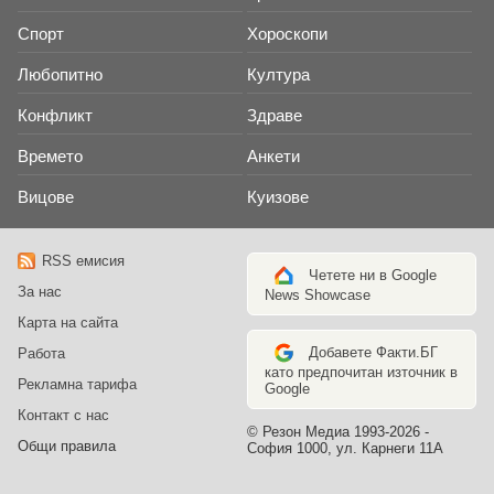
Спорт
Хороскопи
Любопитно
Култура
Конфликт
Здраве
Времето
Анкети
Вицове
Куизове
RSS емисия
Четете ни в Google
За нас
News Showcase
Карта на сайта
Добавете Факти.БГ
Работа
като предпочитан източник в
Рекламна тарифа
Google
Контакт с нас
© Резон Медиа 1993-2026 -
Общи правила
София 1000, ул. Карнеги 11А