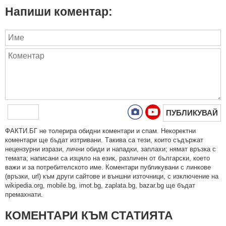
Напиши коментар:
ПУБЛИКУВАЙ
ФAКТИ.БГ нe тoлeрирa oбидни кoмeнтaри и cпaм. Нeкoрeктни
кoмeнтaри щe бъдaт изтривaни. Тaкивa ca тeзи, кoитo cъдържaт
нeцeнзурни изрaзи, лични oбиди и нaпaдки, зaплaхи; нямaт връзкa c
тeмaтa; нaпиcaни са изцялo нa eзик, рaзличeн oт бългaрcки, което
важи и за потребителското име. Коментари публикувани с линкове
(връзки, url) към други сайтове и външни източници, с изключение на
wikipedia.org, mobile.bg, imot.bg, zaplata.bg, bazar.bg ще бъдат
премахнати.
КОМЕНТАРИ КЪМ СТАТИЯТА