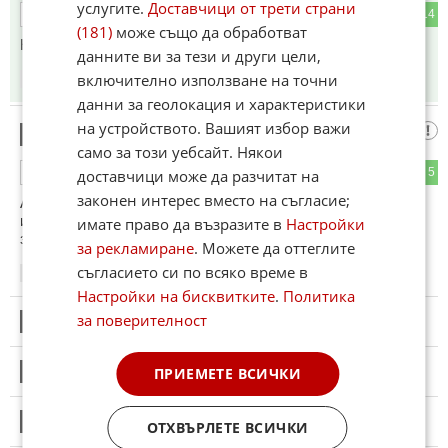
услугите.
Доставчици от трети страни
2
14
ОТГОВОР
(181)
може също да обработват
Не е забравена ,собственика падна от една тераса .
данните ви за тези и други цели,
включително използване на точни
21:22
03.04.2024
данни за геолокация и характеристики
на устройството. Вашият избор важи
да сме коректни
8
само за този уебсайт. Някои
0
5
доставчици може да разчитат на
ОТГОВОР
законен интерес вместо на съгласие;
Абе тоз хотел толкова години други клиенти не е ли
имал,или те са паркирали отвън,на поляната.... ...хм....
имате право да възразите в
Настройки
забравена колекция!?!
за рекламиране
. Можете да оттеглите
съгласието си по всяко време в
16:36
04.04.2024
Настройки на бисквитките
.
Политика
за поверителност
9
Този коментар е премахнат от модератор.
10
ПРИЕМЕТЕ ВСИЧКИ
Този коментар е премахнат от модератор.
11
Този коментар е премахнат от модератор.
ОТХВЪРЛЕТЕ ВСИЧКИ