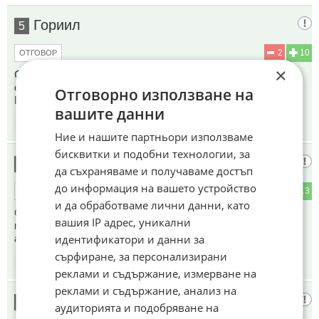
Гориил
5
2
10
ОТГОВОР
×
Според други източници собственикът на Ягуарите е бил
отвлечен от американските разузнавателни служби в
Отговорно използване на
Барселона и седи в американски затвор.
вашите данни
15:47
03.04.2024
Ние и нашите партньори използваме
бисквитки и подобни технологии, за
Мексо
6
да съхраняваме и получаваме достъп
до информация на вашето устройство
4
13
ОТГОВОР
и да обработваме лични данни, като
Средно по 24 000 Е на бройка. Слаба фирма е Ягуар и
вашия IP адрес, уникални
моделите им не държат цена. Чупливи и сервизни
идентификатори и данни за
автомобили са.
сърфиране, за персонализирани
18:35
03.04.2024
реклами и съдържание, измерване на
реклами и съдържание, анализ на
Гост
7
аудиторията и подобряване на