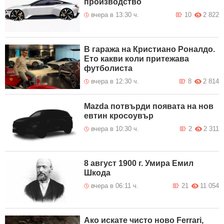
производство
8 Август 2026
16 Своге – Ребърково в участъка
23:19
Гара Лакатник – Оплетня при км
вчера в 13:30 ч.
10
2 822
при км 29+500 се осъществява
двупосочно в една лента поради
паднали камъни на пътното
платно. Движението се
регулира от екип на Пътна
полиция.
В гаража на Кристиано Роналдо.
Ето какви коли притежава
Възстановено е движението по
8 Август 2026
футболиста
път I-1 Видин – Монтана в
22:50
района на разклона за
Плешивец при км 64+160.
вчера в 12:30 ч.
8
2 814
Възстановено е движението по
8 Август 2026
АМ "Струма" „ГКПП Кулата“ –
21:12
Mazda потвърди появата на нов
София посока София при км
129+200.
евтин кросоувър
вчера в 10:30 ч.
2
2 311
8 август 1900 г. Умира Емил
Шкода
вчера в 06:11 ч.
21
11 054
Ако искате чисто ново Ferrari,