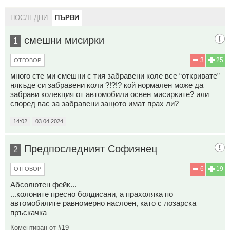
ПОСЛЕДНИ
ПЪРВИ
смешни мисирки
1
3
25
ОТГОВОР
много сте ми смешни с тия забравени коле все “откривате”
някъде си забравени коли ?!?!? кой нормален може да
забрави колекция от автомобили освен мисирките? или
според вас за забравени защото имат прах ли?
14:02
03.04.2024
Предпоследният Софиянец
2
6
19
ОТГОВОР
Абсолютен фейк...
...колоните пресно боядисани, а прахоляка по
автомобилите равномерно наслоен, като с лозарска
пръскачка
Коментиран от
#19