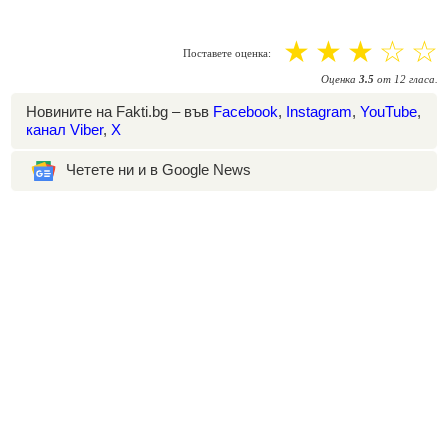
☆
☆
☆
☆
☆
Поставете оценка:
Оценка
3.5
от
12
гласа.
Новините на Fakti.bg – във
Facebook
,
Instagram
,
YouTube
,
канал Viber
,
X
Четете ни и в Google News