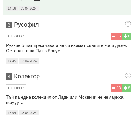
14:16
03.04.2024
Русофил
3
15
6
ОТГОВОР
Рузкие бягат презглава и не си взимат скъпите коли даже.
Оставят ги на Путю бонус.
14:45
03.04.2024
Колектор
4
13
8
ОТГОВОР
Тъй па една колекция от Лади или Мсквичи не немариха
пфууу…
15:04
03.04.2024