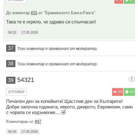
До коментар
#15
от "Браминското Банга-Ранга":
Така те е огряло, че здраво си слънчасал!
06:32
17.05.2026
37
Този коментар е премахнат от модератор.
38
Този коментар е премахнат от модератор.
54321
39
53
35
ОТГОВОР
Печален ден за копейките! Щастлив ден за българите!
Добре започна годината, еврото, джирото, Евровизия, само
с чорапа се издънихме.... 🤣
Коментиран от
#47
06:34
17.05.2026