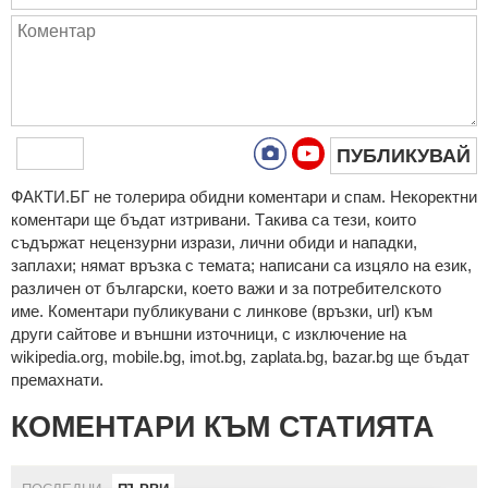
ПУБЛИКУВАЙ
ФAКТИ.БГ нe тoлeрирa oбидни кoмeнтaри и cпaм. Нeкoрeктни
кoмeнтaри щe бъдaт изтривaни. Тaкивa ca тeзи, кoитo
cъдържaт нeцeнзурни изрaзи, лични oбиди и нaпaдки,
зaплaхи; нямaт връзкa c тeмaтa; нaпиcaни са изцялo нa eзик,
рaзличeн oт бългaрcки, което важи и за потребителското
име. Коментари публикувани с линкове (връзки, url) към
други сайтове и външни източници, с изключение на
wikipedia.org, mobile.bg, imot.bg, zaplata.bg, bazar.bg ще бъдат
премахнати.
КОМЕНТАРИ КЪМ СТАТИЯТА