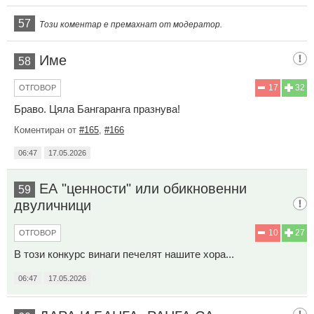
57
Този коментар е премахнат от модератор.
Име
58
17
32
ОТГОВОР
Браво. Цяла Бангаранга празнува!
Коментиран от
#165
,
#166
06:47
17.05.2026
ЕА "ценности" или обикновенни
59
двуличници
10
27
ОТГОВОР
В този конкурс винаги печелят нашите хора...
06:47
17.05.2026