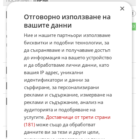
ПОСЛЕДНИ
ПЪРВИ
×
Хвала
1
Отговорно използване на
вашите данни
68
43
ОТГОВОР
Ние и нашите партньори използваме
на Банга Ранга !
бисквитки и подобни технологии, за
Коментиран от
#15
,
#200
да съхраняваме и получаваме достъп
05:51
17.05.2026
до информация на вашето устройство
и да обработваме лични данни, като
2
Този коментар е премахнат от модератор.
вашия IP адрес, уникални
идентификатори и данни за
3
Този коментар е премахнат от модератор.
сърфиране, за персонализирани
реклами и съдържание, измерване на
4
реклами и съдържание, анализ на
Този коментар е премахнат от модератор.
аудиторията и подобряване на
услугите.
Доставчици от трети страни
(181)
може също да обработват
данните ви за тези и други цели,
5
Този коментар е премахнат от модератор.