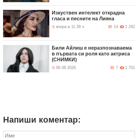
Изкуствен интелект открадна
гласа и песните на Лияна
вчера в 11:38 ч.
14
1 282
Били Айлиш е неразпознаваема
в първата си роля като актриса
(СНИМКИ)
06.08.2026
7
1 701
Напиши коментар: