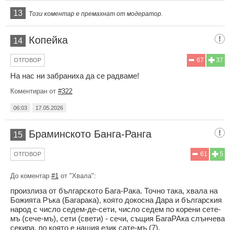
13
Този коментар е премахнат от модератор.
Копейка
14
67
37
ОТГОВОР
На нас ни забраниха да се радваме!
Коментиран от
#322
06:03
17.05.2026
Браминското Банга-Ранга
15
61
5
ОТГОВОР
До коментар
#1
от "Хвала":
произлиза от българското Бага-Рака. Точно така, хвала на
Божията Ръка (Багарака), която докосна Дара и българския
народ с число седем-де-сети, число седем по корени сете-
мъ (сече-мъ), сети (свети) - сечи, същия БагаРАка слънчева
секира, по която е нашия език сате-мъ (7).