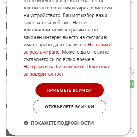
включително използване на точни
данни за геолокация и характеристики
6
Този коментар е премахнат от модератор.
на устройството. Вашият избор важи
само за този уебсайт. Някои
7
Този коментар е премахнат от модератор.
доставчици може да разчитат на
законен интерес вместо на съгласие;
8
Този коментар е премахнат от модератор.
имате право да възразите в
Настройки
за рекламиране
. Можете да оттеглите
9
Този коментар е премахнат от модератор.
съгласието си по всяко време в
Настройки на бисквитките
.
Политика
Руска азиатски коччина
10
за поверителност
69
29
ОТГОВОР
ПРИЕМЕТЕ ВСИЧКИ
До коментар
#8
от "Абе":
Банга ранга.
ОТХВЪРЛЕТЕ ВСИЧКИ
06:01
17.05.2026
ПОКАЖЕТЕ ПОДРОБНОСТИ
Нищо чудно
11