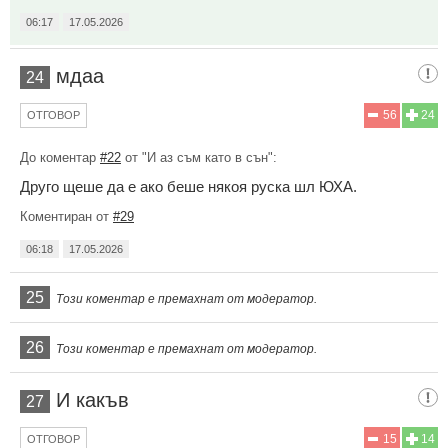
06:17
17.05.2026
мдаа
24
56
24
ОТГОВОР
До коментар
#22
от "И аз съм като в сън":
Друго щеше да е ако беше някоя руска шл ЮХА.
Коментиран от
#29
06:18
17.05.2026
25
Този коментар е премахнат от модератор.
26
Този коментар е премахнат от модератор.
И какъв
27
15
14
ОТГОВОР