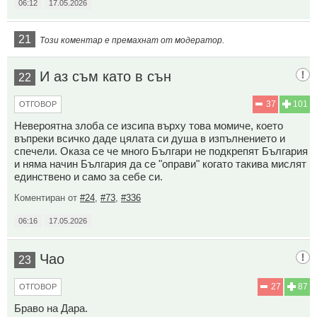
06:12
17.05.2026
21
Този коментар е премахнат от модератор.
И аз съм като в сън
22
37
101
ОТГОВОР
Невероятна злоба се изсипа върху това момиче, което
въпреки всичко даде цялата си душа в изпълнението и
спечели. Оказа се че много Българи не подкрепят България
и няма начин България да се "оправи" когато такива мислят
единствено и само за себе си.
Коментиран от
#24
,
#73
,
#336
06:16
17.05.2026
Чао
23
27
87
ОТГОВОР
Браво на Дара.