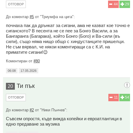
44
29
ОТГОВОР
До коментар
#5
от "Триумфа на цига":
почнаха пак да дрънкат за cигани, ама не казват кое точно е
cиганското? В песента не се пее за Бонго Васили, а за
Бангаранга (Багарака), който Бонго (Бого) и Ва-сили (въ
сили), също няма нищо общо с хиндyстанците пришелци.
Не съм вярвал, че някои коментиращи са с К.И. на
пpиматите cигани!😉
Коментиран от
#80
06:08
17.05.2026
Ти пък
20
11
54
ОТГОВОР
До коментар
#2
от "Ники Пънчев":
Съвсем опростя, къде вижда копейки и евроатлантици в
едно предаване за музика