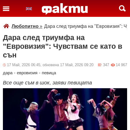
Любопитно
»
Дара след триумфа на "Евровизия": Чув
Дара след триумфа на
"Евровизия": Чувствам се като в
сън
17 Май, 2026 06:45, обновена 17 Май, 2026 09:20
347
14 967
дара
-
евровизия
-
певица
Все още съм в шок, заяви певицата