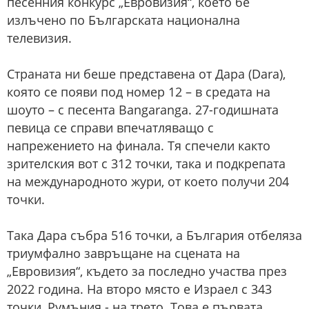
песенния конкурс „Евровизия“, което бе
излъчено по Българската национална
телевизия.
Страната ни беше представена от Дара (Dara),
която се появи под номер 12 – в средата на
шоуто – с песента Bangaranga. 27-годишната
певица се справи впечатляващо с
напрежението на финала. Тя спечели както
зрителския вот с 312 точки, така и подкрепата
на международното жури, от което получи 204
точки.
Така Дара събра 516 точки, а България отбеляза
триумфално завръщане на сцената на
„Евровизия“, където за последно участва през
2022 година. На второ място е Израел с 343
точки, Румъния - на трето. Това е първата