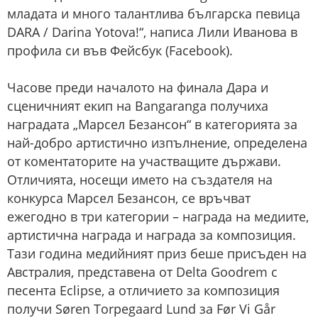
младата и много талантлива българска певица
DARA / Darina Yotova!“, написа Лили Иванова в
профила си във Фейсбук (Facebook).
Часове преди началото на финала Дара и
сценичният екип на Bangaranga получиха
наградата „Марсел Безансон“ в категорията за
най-добро артистично изпълнение, определена
от коментаторите на участващите държави.
Отличията, носещи името на създателя на
конкурса Марсел Безансон, се връчват
ежегодно в три категории – награда на медиите,
артистична награда и награда за композиция.
Тази година медийният приз беше присъден на
Австралия, представена от Delta Goodrem с
песента Eclipse, а отличието за композиция
получи Søren Torpegaard Lund за Før Vi Går