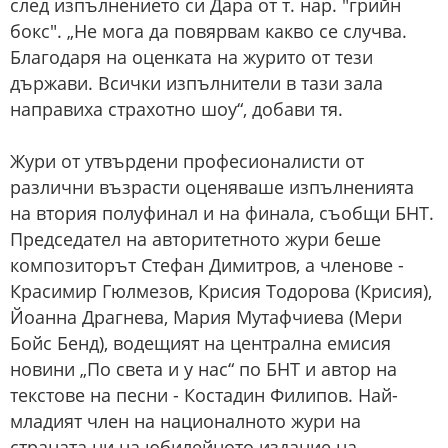
след изпълнението си Дара от т. нар. "грийн
бокс". „Не мога да повярвам какво се случва.
Благодаря на оценката на журито от тези
държави. Всички изпълнители в тази зала
направиха страхотно шоу“, добави тя.
Жури от утвърдени професионалисти от
различни възрасти оценяваше изпълненията
на втория полуфинал и на финала, съобщи БНТ.
Председател на авторитетното жури беше
композиторът Стефан Димитров, а членове -
Красимир Гюлмезов, Крисия Тодорова (Крисия),
Йоанна Драгнева, Мария Мутафчиева (Мери
Бойс Бенд), водещият на централна емисия
новини „По света и у нас“ по БНТ и автор на
текстове на песни - Костадин Филипов. Най-
младият член на националното жури на
страната ни на юбилейното издание на