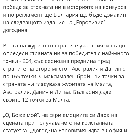
победа за страната ни в историята на конкурса
и по регламент ще България ще бъде домакин
на следващото издание на „Евровизия“
догодина.
Вотът на журито от страните участнички също
определи страната ни за победител с най-много
точки - 204, със сериозна преднина пред
страните на второ място - Австралия и Дания с
по 165 точки. С максимален брой - 12 точки за
страната ни гласуваха журитата на Малта,
Австралия, Дания и Литва. България даде
своите 12 точки за Малта.
„О, Боже мой“, не скри емоциите си Дара на
сцената при получаването на кристалната
статуетка. „Догодина Евровизия идва в София и