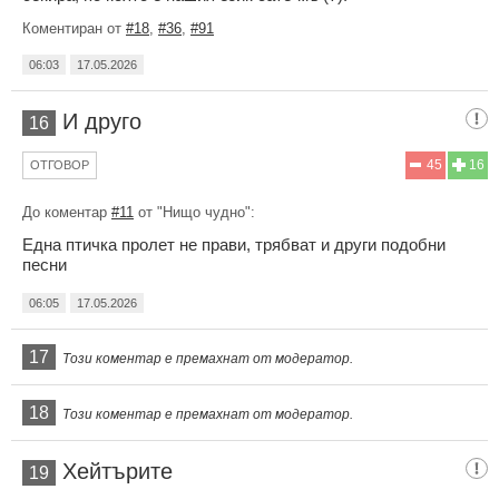
Коментиран от
#18
,
#36
,
#91
06:03
17.05.2026
И друго
16
45
16
ОТГОВОР
До коментар
#11
от "Нищо чудно":
Една птичка пролет не прави, трябват и други подобни
песни
06:05
17.05.2026
17
Този коментар е премахнат от модератор.
18
Този коментар е премахнат от модератор.
Хейтърите
19