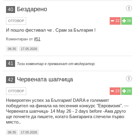
Бездарено
40
32
39
ОТГОВОР
И пошло фестивал че . Срам за България !
Коментиран от
#51
06:35
17.05.2026
41
Този коментар е премахнат от модератор.
Червената шапчица
42
23
20
ОТГОВОР
Невероятен успех за България! DARA е големият
победител на финала на песенния конкурс "Евровизия". ---
Червената шапчица- 14 May 26 - 2 days before -Ама друго
ще почнете да пишете, когато Бангаранга спечели първо
място..
06:35
17.05.2026