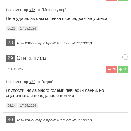
До коментар
#13
от "Мощен удар":
Ни е удара, аз съм копейка и се радвам на успеха
06:21
17.05.2026
28
Този коментар е премахнат от модератор.
Стига писа
29
28
20
ОТГОВОР
До коментар
#24
от "мдаа":
Глупости, няма много големи певчески данни, но
сценичното и поведение е велико
06:24
17.05.2026
30
Този коментар е премахнат от модератор.