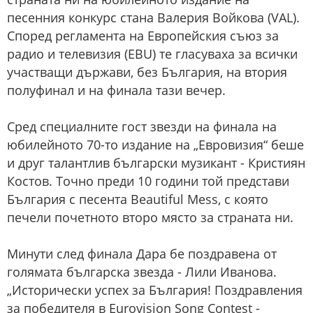
песенния конкурс стана Валерия Войкова (VAL).
Според регламента на Европейския съюз за
радио и телевизия (EBU) те гласуваха за всички
участващи държави, без България, на втория
полуфинал и на финала тази вечер.
Сред специалните гост звезди на финала на
юбилейното 70-то издание на „Евровизия“ беше
и друг талантлив български музикант - Кристиян
Костов. Точно преди 10 години той представи
България с песента Beautiful Mess, с която
печели почетното второ място за страната ни.
Минути след финала Дара бе поздравена от
голямата българска звезда - Лили Иванова.
„Исторически успех за България! Поздравления
за победителя в Eurovision Song Contest -