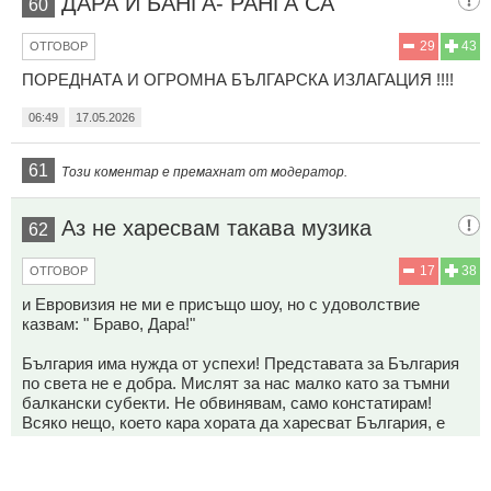
ДАРА И БАНГА- РАНГА СА
60
29
43
ОТГОВОР
ПОРЕДНАТА И ОГРОМНА БЪЛГАРСКА ИЗЛАГАЦИЯ !!!!
06:49
17.05.2026
61
Този коментар е премахнат от модератор.
Аз не харесвам такава музика
62
17
38
ОТГОВОР
и Евровизия не ми е присъщо шоу, но с удоволствие
казвам: " Браво, Дара!"
България има нужда от успехи! Представата за България
по света не е добра. Мислят за нас малко като за тъмни
балкански субекти. Не обвинявам, само констатирам!
Всяко нещо, което кара хората да харесват България, е
добро. За лошото мнение сме си виновни ние, пак ние
трябва да го променим.