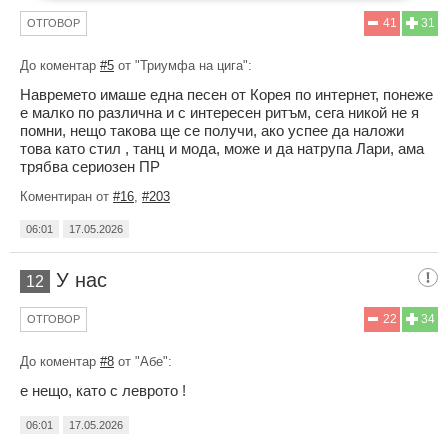
41
31
ОТГОВОР
До коментар
#5
от "Триумфа на цига":
Навремето имаше една песен от Корея по интернет, понеже
е малко по различна и с интересен ритъм, сега никой не я
помни, нещо такова ще се получи, ако успее да наложи
това като стил , танц и мода, може и да натрупа Лари, ама
трябва сериозен ПР
Коментиран от
#16
,
#203
06:01
17.05.2026
У нас
12
22
34
ОТГОВОР
До коментар
#8
от "Абе":
е нещо, като с леврото !
06:01
17.05.2026