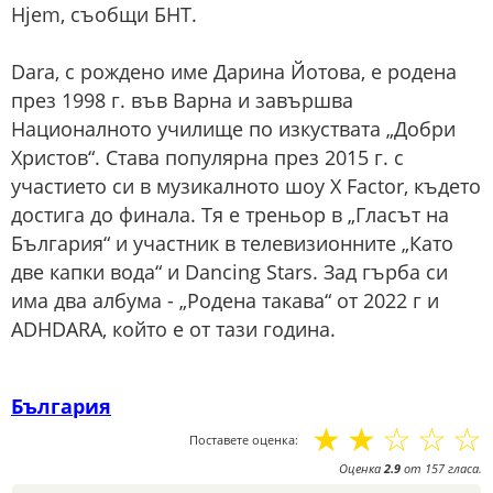
Hjem, съобщи БНТ.
Dara, с рождено име Дарина Йотова, е родена
през 1998 г. във Варна и завършва
Националното училище по изкуствата „Добри
Христов“. Става популярна през 2015 г. с
участието си в музикалното шоу X Factor, където
достига до финала. Тя е треньор в „Гласът на
България“ и участник в телевизионните „Като
две капки вода“ и Dancing Stars. Зад гърба си
има два албума - „Родена такава“ от 2022 г и
ADHDARA, който е от тази година.
България
☆
☆
☆
☆
☆
Поставете оценка:
Оценка
2.9
от
157
гласа.