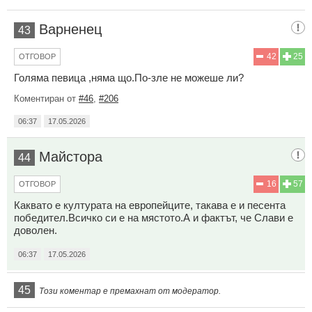
Варненец
43
42
25
ОТГОВОР
Голяма певица ,няма що.По-зле не можеше ли?
Коментиран от
#46
,
#206
06:37
17.05.2026
Майстора
44
16
57
ОТГОВОР
Каквато е културата на европейците, такава е и песента
победител.Всичко си е на мястото.А и фактът, че Слави е
доволен.
06:37
17.05.2026
45
Този коментар е премахнат от модератор.