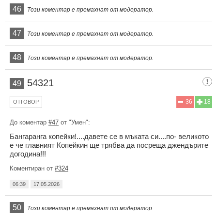
46
Този коментар е премахнат от модератор.
47
Този коментар е премахнат от модератор.
48
Този коментар е премахнат от модератор.
54321
49
36
18
ОТГОВОР
До коментар
#47
от "Умен":
Бангаранга копейки!....давете се в мъката си....по- великото
е че главният Копейкин ще трябва да посреща джендърите
догодина!!!
Коментиран от
#324
06:39
17.05.2026
50
Този коментар е премахнат от модератор.