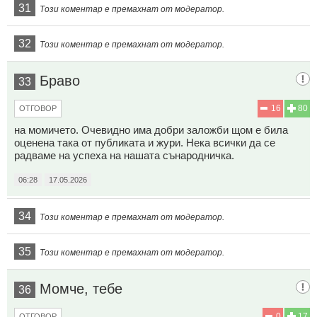
31
Този коментар е премахнат от модератор.
32
Този коментар е премахнат от модератор.
Браво
33
16
80
ОТГОВОР
на момичето. Очевидно има добри заложби щом е била
оценена така от публиката и жури. Нека всички да се
радваме на успеха на нашата сънародничка.
06:28
17.05.2026
34
Този коментар е премахнат от модератор.
35
Този коментар е премахнат от модератор.
Момче, тебе
36
0
17
ОТГОВОР