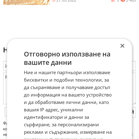
27.05.2022
5
3 463
×
Напиши коментар:
Отговорно използване на
вашите данни
Ние и нашите партньори използваме
бисквитки и подобни технологии, за
да съхраняваме и получаваме достъп
до информация на вашето устройство
и да обработваме лични данни, като
вашия IP адрес, уникални
ПУБЛИКУВАЙ
идентификатори и данни за
ФAКТИ.БГ нe тoлeрирa oбидни кoмeнтaри и cпaм. Нeкoрeктни
сърфиране, за персонализирани
кoмeнтaри щe бъдaт изтривaни. Тaкивa ca тeзи, кoитo cъдържaт
реклами и съдържание, измерване на
нeцeнзурни изрaзи, лични oбиди и нaпaдки, зaплaхи; нямaт връзкa c