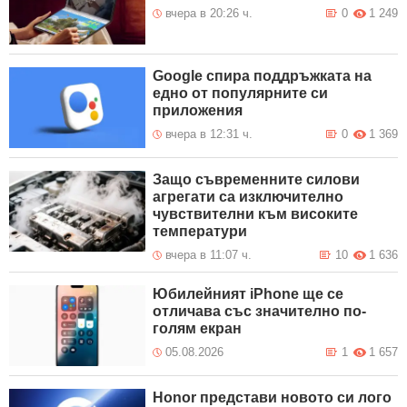
вчера в 20:26 ч.
0
1 249
Google спира поддръжката на
едно от популярните си
приложения
вчера в 12:31 ч.
0
1 369
Защо съвременните силови
агрегати са изключително
чувствителни към високите
температури
вчера в 11:07 ч.
10
1 636
Юбилейният iPhone ще се
отличава със значително по-
голям екран
05.08.2026
1
1 657
Honor представи новото си лого