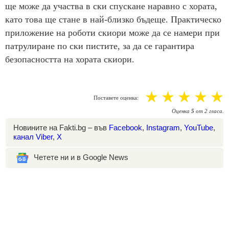
ще може да участва в ски спускане наравно с хората,
като това ще стане в най-близко бъдеще. Практическо
приложение на роботи скиори може да се намери при
патрулиране по ски пистите, за да се гарантира
безопасността на хората скиори.
☆
☆
☆
☆
☆
Поставете оценка:
Оценка
5
от
2
гласа.
Новините на Fakti.bg – във
Facebook
,
Instagram
,
YouTube
,
канал Viber
,
X
Четете ни и в Google News