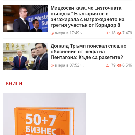
Мицкоски каза, че „източната
съседка“ България се е
ангажирала с изграждането на
третия участък от Коридор 8
вчера в 17:49 ч.
18
7 479
Доналд Тръмп поискал спешно
обяснение от шефа на
Пентагона: Къде са ракетите?
вчера в 07:52 ч.
79
6 546
КНИГИ