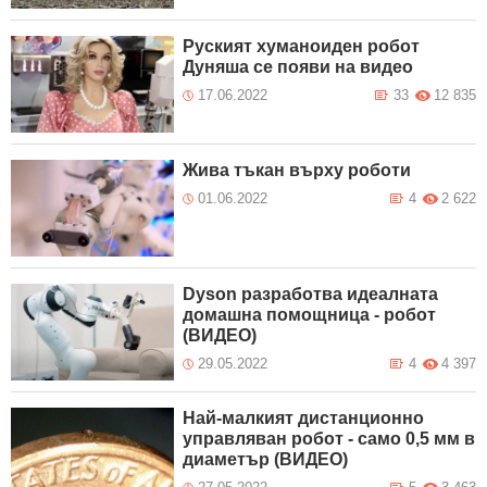
Руският хуманоиден робот
Дуняша се появи на видео
17.06.2022
33
12 835
Жива тъкан върху роботи
01.06.2022
4
2 622
Dyson разработва идеалната
домашна помощница - робот
(ВИДЕО)
29.05.2022
4
4 397
Най-малкият дистанционно
управляван робот - само 0,5 мм в
диаметър (ВИДЕО)