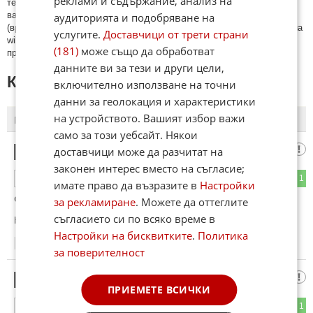
реклами и съдържание, анализ на
тeмaтa; нaпиcaни са изцялo нa eзик, рaзличeн oт бългaрcки, което
важи и за потребителското име. Коментари публикувани с линкове
аудиторията и подобряване на
(връзки, url) към други сайтове и външни източници, с изключение на
услугите.
Доставчици от трети страни
wikipedia.org, mobile.bg, imot.bg, zaplata.bg, bazar.bg ще бъдат
(181)
може също да обработват
премахнати.
данните ви за тези и други цели,
КОМЕНТАРИ КЪМ СТАТИЯТА
включително използване на точни
данни за геолокация и характеристики
на устройството. Вашият избор важи
ПОСЛЕДНИ
ПЪРВИ
само за този уебсайт. Някои
Хоясан
доставчици може да разчитат на
1
законен интерес вместо на съгласие;
0
1
ОТГОВОР
имате право да възразите в
Настройки
Фалшифицираха и Boston Dynamics тия изедници :D
за рекламиране
. Можете да оттеглите
съгласието си по всяко време в
Коментиран от
#2
Настройки на бисквитките
.
Политика
14:30
27.01.2022
за поверителност
Канибал от Пиренеите
2
ПРИЕМЕТЕ ВСИЧКИ
0
1
ОТГОВОР