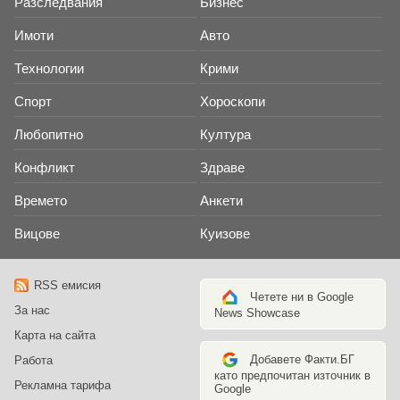
Разследвания
Бизнес
Имоти
Авто
Технологии
Крими
Спорт
Хороскопи
Любопитно
Култура
Конфликт
Здраве
Времето
Анкети
Вицове
Куизове
RSS емисия
Четете ни в Google
За нас
News Showcase
Карта на сайта
Добавете Факти.БГ
Работа
като предпочитан източник в
Рекламна тарифа
Google