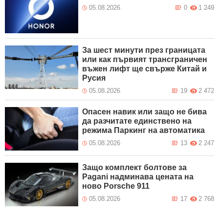
05.08.2026
0
1 249
За шест минути през границата
или как първият трансграничен
въжен лифт ще свърже Китай и
Русия
05.08.2026
19
2 472
Опасен навик или защо не бива
да разчитате единствено на
режима Паркинг на автоматика
05.08.2026
13
2 247
Защо комплект болтове за
Pagani надминава цената на
ново Porsche 911
05.08.2026
17
2 768