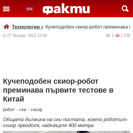
Технологии
»
Кучеподобен скиор-робот преминава пъ
27 Януари, 2022 12:50
2
2 239
Кучеподобен скиор-робот
преминава първите тестове в
Китай
робот
-
ски
-
скьор
Общата дължина на ски пистата, която роботът-
скиор преодоля, надхвърля 400 метра