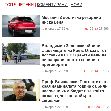
ТОП 5
ЧЕТЕНИ
|
КОМЕНТИРАНИ
|
НОВИ
Москвич 3 достигна рекордно
ниска цена
вчера в 17:23 ч.
53
27 386
Володимир Зеленски обвини
съюзниците на Киев: Отказът от
доставки на ПВО ракети цели да
ни направи по-отстъпчиви в
преговорите
вчера в 12:37 ч.
168
16 975
Проф. Близнашки: Протестите от
края на миналата година са били
насочени към бюджет, за който
се казва, че е по-добър от
сегашния
вчера в 22:05 ч.
37
8 512