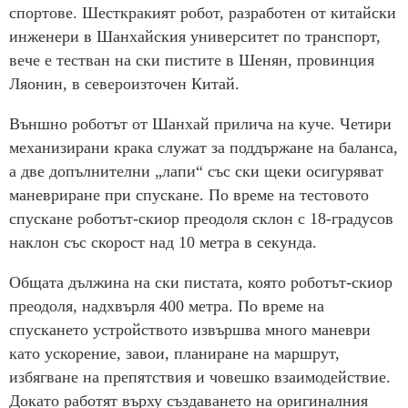
спортове. Шесткракият робот, разработен от китайски
инженери в Шанхайския университет по транспорт,
вече е тестван на ски пистите в Шенян, провинция
Ляонин, в североизточен Китай.
Външно роботът от Шанхай прилича на куче. Четири
механизирани крака служат за поддържане на баланса,
а две допълнителни „лапи“ със ски щеки осигуряват
маневриране при спускане. По време на тестовото
спускане роботът-скиор преодоля склон с 18-градусов
наклон със скорост над 10 метра в секунда.
Общата дължина на ски пистата, която роботът-скиор
преодоля, надхвърля 400 метра. По време на
спускането устройството извършва много маневри
като ускорение, завои, планиране на маршрут,
избягване на препятствия и човешко взаимодействие.
Докато работят върху създаването на оригиналния