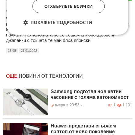
ОТХВЪРЛЕТЕ ВСИЧКИ
До коментар
#1
от "Хоясан":
Чудя се какво са измислили китайците ама тяхно не с
ПОКАЖЕТЕ ПОДРОБНОСТИ
краден макет,патент ?Освен китайски порцелани династия
Мин ,Пин,Пун на муймун чайници четки за чай нещо в
науката, технологиата не се сещам кимоно ,дървени
джапанки с токчета те май бяха японски
15:48
27.01.2022
ОЩЕ
НОВИНИ ОТ ТЕХНОЛОГИИ
Samsung подготвя нов евтин
часовник с голяма автономност
вчера в 20:53 ч.
1
1 101
Huawei представи сгъваем
лаптоп от ново поколение