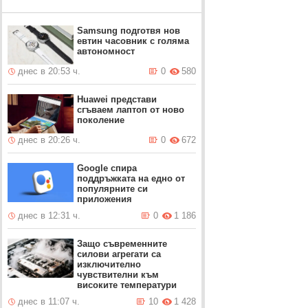
Samsung подготвя нов
евтин часовник с голяма
автономност
днес в 20:53 ч.
0
580
Huawei представи
сгъваем лаптоп от ново
поколение
днес в 20:26 ч.
0
672
Google спира
поддръжката на едно от
популярните си
приложения
днес в 12:31 ч.
0
1 186
Защо съвременните
силови агрегати са
изключително
чувствителни към
високите температури
днес в 11:07 ч.
10
1 428