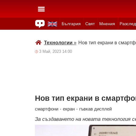
България
Свят
Мнения
Разслед
Здраве
Времето
Анкети
Вицове
Куизове
Технологии
»
Нов тип екрани в смарт
3 Май, 2023 14:00
Нов тип екрани в смартфо
смартфони
-
екран
-
гъвкав дисплей
За създаването на новата технология с