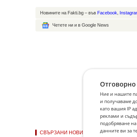
Новините на Fakti.bg – във
Facebook
,
Instagr
Четете ни и в Google News
Отговорно
Ние и нашите п
и получаваме д
като вашия IP 
реклами и съдъ
подобряване на
данните ви за т
СВЪРЗАНИ НОВИНИ