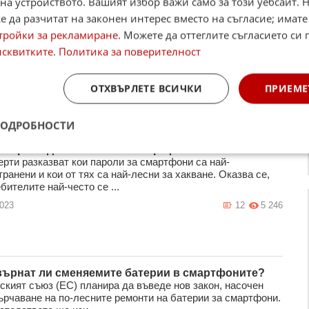
на устройството. Вашият избор важи само за този уебсайт. 
 да разчитат на законен интерес вместо на съгласие; имате
лемият в света LED дисплей е с размер на тенис
тройки за рекламиране
. Можете да оттеглите съгласието си 
исквитките
.
Политика за поверителност
ics представи мобилния LED дисплей JUMBO162 с
 от 767 инча (19,5 м). Дисплеят е с 4K резолюция с размер
ла 3.9 мм. Според ко ...
ОТХВЪРЛЕТЕ ВСИЧКИ
ПРИЕМЕ
2025
3
2 049
ПОДРОБНОСТИ
а парола да заключваме смартфоните си
ерти разказват кои пароли за смартфони са най-
ранени и кои от тях са най-лесни за хакване. Оказва се,
бителите най-често се ...
2023
12
5 246
върнат ли сменяемите батерии в смартфоните?
ският съюз (ЕС) планира да въведе нов закон, насочен
ърчаване на по-лесните ремонти на батерии за смартфони.