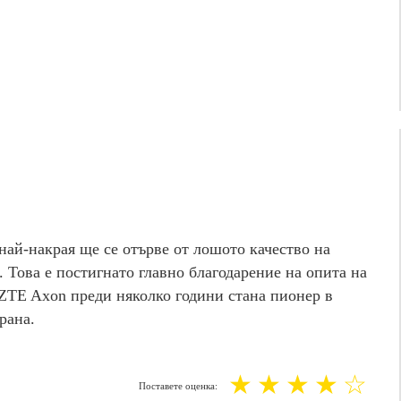
най-накрая ще се отърве от лошото качество на
. Това е постигнато главно благодарение на опита на
 ZTE Axon преди няколко години стана пионер в
рана.
☆
☆
☆
☆
☆
Поставете оценка: