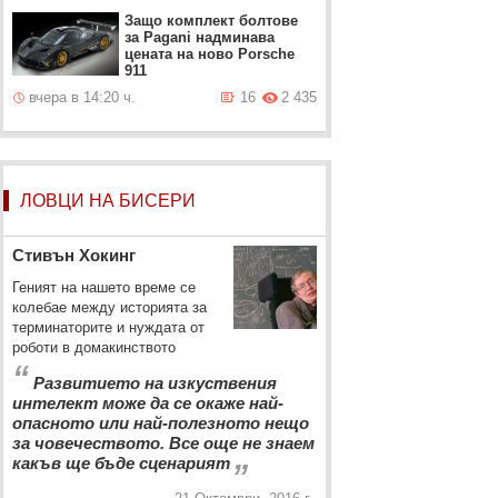
Защо комплект болтове
за Pagani надминава
цената на ново Porsche
911
вчера в 14:20 ч.
16
2 435
ЛОВЦИ НА БИСЕРИ
Стивън Хокинг
Геният на нашето време се
колебае между историята за
терминаторите и нуждата от
роботи в домакинството
“
Развитието на изкуствения
интелект може да се окаже най-
опасното или най-полезното нещо
за човечеството. Все още не знаем
„
какъв ще бъде сценарият