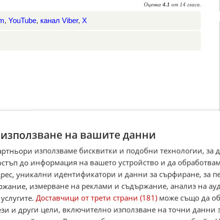
Оценка
4.1
от
14
гласа.
am
,
YouTube
,
канал Viber
,
X
 използване на вашите данни
артньори използваме бисквитки и подобни технологии, за 
остъп до информация на вашето устройство и да обработва
адрес, уникални идентификатори и данни за сърфиране, за 
ржание, измерване на реклами и съдържание, анализ на ау
 услугите.
Доставчици от трети страни (181)
може също да об
ези и други цели, включително използване на точни данни 