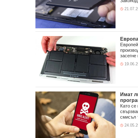
Законода
21.07.
Европа
Европей
произво
засегне 
19.06.
Имат л
програ
Като се
свързва
смисъл т
24.05.