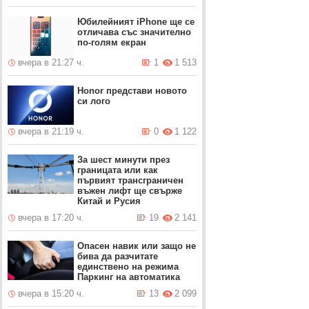
Юбилейният iPhone ще се
отличава със значително
по-голям екран
вчера в 21:27 ч.
1
1 513
Honor представи новото
си лого
вчера в 21:19 ч.
0
1 122
За шест минути през
границата или как
първият трансграничен
въжен лифт ще свърже
Китай и Русия
вчера в 17:20 ч.
19
2 141
Опасен навик или защо не
бива да разчитате
единствено на режима
Паркинг на автоматика
вчера в 15:20 ч.
13
2 099