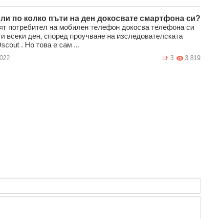
 ли по колко пъти на ден докосвате смартфона си?
ят потребител на мобилен телефон докосва телефона си
ти всеки ден, според проучване на изследователската
cout . Но това е сам ...
2022
3
3 819