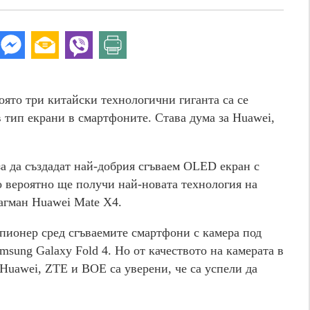
ято три китайски технологични гиганта са се
в тип екрани в смартфоните. Става дума за Huawei,
а да създадат най-добрия сгъваем OLED екран с
о вероятно ще получи най-новата технология на
агман Huawei Mate X4.
 пионер сред сгъваемите смартфони с камера под
msung Galaxy Fold 4. Но от качеството на камерата в
 Huawei, ZTE и BOE са уверени, че са успели да