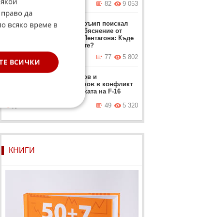
Някои
днес в 05:49 ч.
82
9 053
 право да
по всяко време в
Доналд Тръмп поискал
спешно обяснение от
шефа на Пентагона: Къде
са ракетите?
днес в 07:52 ч.
77
5 802
ТЕ ВСИЧКИ
Шаламанов и
Каракачанов в конфликт
за доставката на F-16
днес в 10:11 ч.
49
5 320
КНИГИ