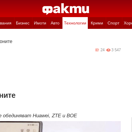
вания
Бизнес
Имоти
Авто
Технологии
Крими
Спорт
Хор
фоните
24
3 547
ните
е обединяват Huawei, ZTE и BOE