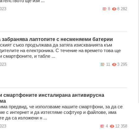
телството ще изи ...
2023
8
8 282
 забранява лаптопите с несменяеми батерии
ският съюз продължава да затяга изискванията към
дителите на електроника. С течение на времето това ще
и смартфоните, и табле ...
2023
11
3 295
и смартфоните инсталирана антивирусна
ма
 има предвид, че използваме нашите смартфони, за да се
ме с интернет и да изтегляме софтуер и файлове, има
е да са изложени н ...
2023
4
12 358