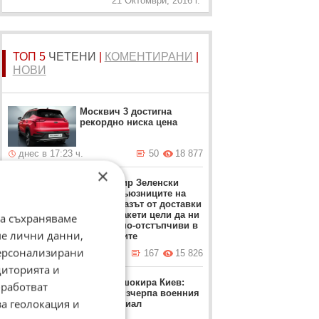
21 Октомври, 2016 г.
ТОП 5
ЧЕТЕНИ
|
КОМЕНТИРАНИ
|
НОВИ
Москвич 3 достигна
рекордно ниска цена
днес в 17:23 ч.
50
18 877
×
Володимир Зеленски
обвини съюзниците на
Киев: Отказът от доставки
на ПВО ракети цели да ни
да съхраняваме
направи по-отстъпчиви в
ме лични данни,
преговорите
персонализирани
днес в 12:37 ч.
167
15 826
диторията и
Залужни шокира Киев:
работват
Украйна изчерпа военния
за геолокация и
си потенциал