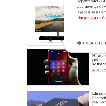
характеристики 
доставчици може
Най-го
възразите в
Нас
корт
Настройки на б
Photono
диагонал
на пиксе
18.02.
ПОКАЖЕТЕ 
С какв
ИТ експ
разпрост
че потре
08.09.
Ще се 
Европей
към нас