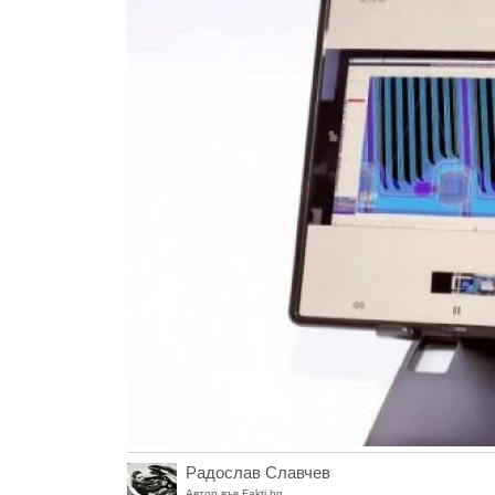
Радослав Славчев
Автор във Fakti.bg