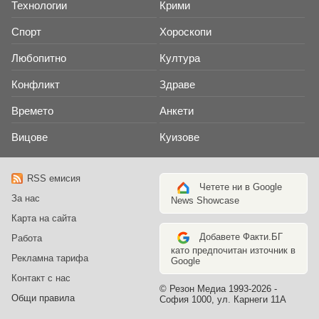
Технологии
Крими
Спорт
Хороскопи
Любопитно
Култура
Конфликт
Здраве
Времето
Анкети
Вицове
Куизове
RSS емисия
Четете ни в Google
За нас
News Showcase
Карта на сайта
Добавете Факти.БГ
Работа
като предпочитан източник в
Рекламна тарифа
Google
Контакт с нас
© Резон Медиа 1993-2026 -
Общи правила
София 1000, ул. Карнеги 11А