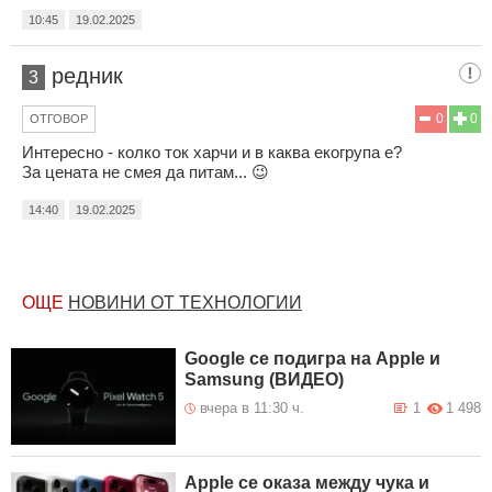
10:45
19.02.2025
редник
3
0
0
ОТГОВОР
Интересно - колко ток харчи и в каква екогрупа е?
За цената не смея да питам... 😉
14:40
19.02.2025
ОЩЕ
НОВИНИ ОТ ТЕХНОЛОГИИ
Google се подигра на Apple и
Samsung (ВИДЕО)
вчера в 11:30 ч.
1
1 498
Apple се оказа между чука и