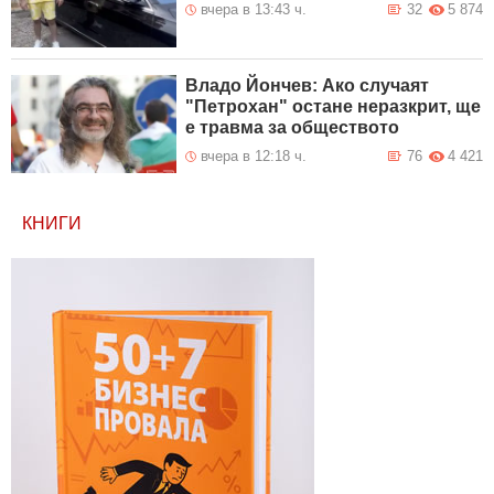
вчера в 13:43 ч.
32
5 874
Владо Йончев: Ако случаят
"Петрохан" остане неразкрит, ще
е травма за обществото
вчера в 12:18 ч.
76
4 421
КНИГИ