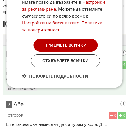
имате право да възразите в
Настройки
wikipedia.org, mobile.bg, imot.bg, zaplata.bg, bazar.bg ще бъдат
за рекламиране
. Можете да оттеглите
премахнати.
съгласието си по всяко време в
КОМЕНТАРИ КЪМ СТАТИЯТА
Настройки на бисквитките
.
Политика
за поверителност
ПОСЛЕДНИ
ПЪРВИ
ПРИЕМЕТЕ ВСИЧКИ
Бони Блу
1
ОТХВЪРЛЕТЕ ВСИЧКИ
0
6
ОТГОВОР
Познайте кое ще е следващото голямо събитие, което ще
ПОКАЖЕТЕ ПОДРОБНОСТИ
дават по този екран.
15:05
18.02.2025
Абе
2
0
0
ОТГОВОР
Е те такова съм намислил да си турим у хола, ДГЕ.