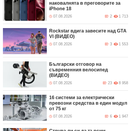
наковалнята в преговорите за
iPhone 18
07.08.2026
2
1 713
Rockstar вдига завесите над GTA
VI (ВИДЕО)
07.08.2026
3
1 553
Български отговор на
съвременния велосипед
(ВИДЕО)
07.08.2026
23
8 958
16 системи за електрически
превозни средства в един модул
от 75 кг
07.08.2026
6
1 947
Струва ли си да търсим