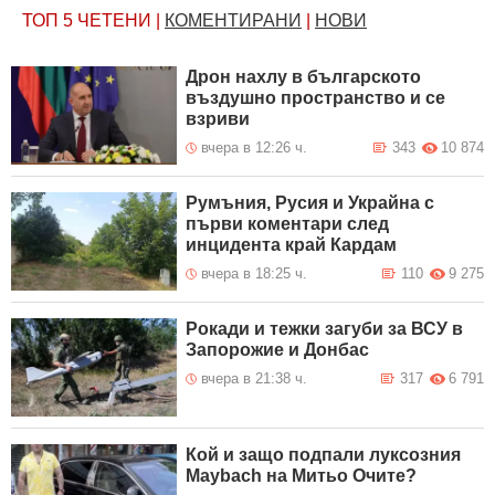
ТОП 5
ЧЕТЕНИ
|
КОМЕНТИРАНИ
|
НОВИ
Дрон нахлу в българското
въздушно пространство и се
взриви
вчера в 12:26 ч.
343
10 874
Румъния, Русия и Украйна с
първи коментари след
инцидента край Кардам
вчера в 18:25 ч.
110
9 275
Рокади и тежки загуби за ВСУ в
Запорожие и Донбас
вчера в 21:38 ч.
317
6 791
Кой и защо подпали луксозния
Maybach на Митьо Очите?