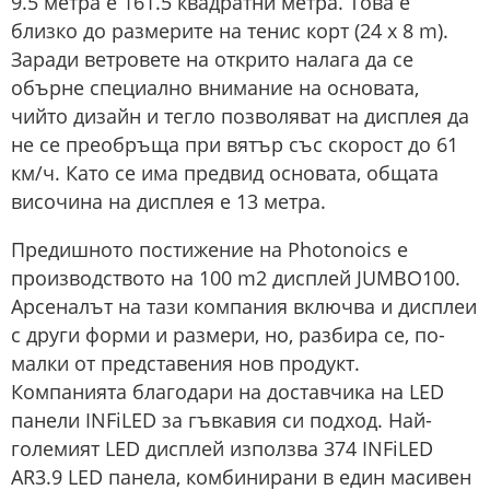
9.5 метра е 161.5 квадратни метра. Това е
близко до размерите на тенис корт (24 x 8 m).
Заради ветровете на открито налага да се
обърне специално внимание на основата,
чийто дизайн и тегло позволяват на дисплея да
не се преобръща при вятър със скорост до 61
км/ч. Като се има предвид основата, общата
височина на дисплея е 13 метра.
Предишното постижение на Photonoics е
производството на 100 m2 дисплей JUMBO100.
Арсеналът на тази компания включва и дисплеи
с други форми и размери, но, разбира се, по-
малки от представения нов продукт.
Компанията благодари на доставчика на LED
панели INFiLED за гъвкавия си подход. Най-
големият LED дисплей използва 374 INFiLED
AR3.9 LED панела, комбинирани в един масивен