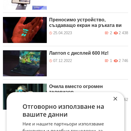
Преносимо устройство,
създаващо екран на ръката ви
25.04.2023
2
2 438
Лаптоп с дисплей 600 Hz!
07.12.2022
1
2 746
Очила вместо огромен
телевизор
×
28.06.2021
11
6 962
Отговорно използване на
вашите данни
Ние и нашите партньори използваме
бисквитки и подобни технологии, за