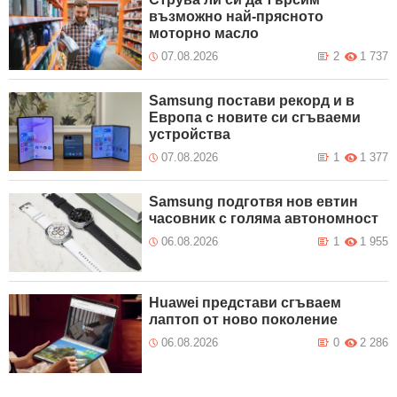
възможно най-прясното
моторно масло
07.08.2026
2
1 737
Samsung постави рекорд и в
Европа с новите си сгъваеми
устройства
07.08.2026
1
1 377
Samsung подготвя нов евтин
часовник с голяма автономност
06.08.2026
1
1 955
Huawei представи сгъваем
лаптоп от ново поколение
06.08.2026
0
2 286