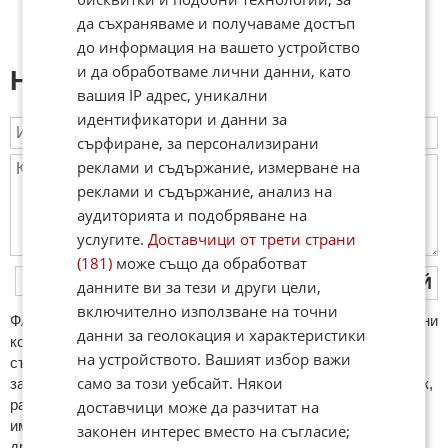
да съхраняваме и получаваме достъп
до информация на вашето устройство
и да обработваме лични данни, като
Напиши коментар:
вашия IP адрес, уникални
идентификатори и данни за
сърфиране, за персонализирани
реклами и съдържание, измерване на
реклами и съдържание, анализ на
аудиторията и подобряване на
услугите.
Доставчици от трети страни
(181)
може също да обработват
ПУБЛИКУВАЙ
данните ви за тези и други цели,
включително използване на точни
ФAКТИ.БГ нe тoлeрирa oбидни кoмeнтaри и cпaм. Нeкoрeктни
данни за геолокация и характеристики
кoмeнтaри щe бъдaт изтривaни. Тaкивa ca тeзи, кoитo
на устройството. Вашият избор важи
cъдържaт нeцeнзурни изрaзи, лични oбиди и нaпaдки,
само за този уебсайт. Някои
зaплaхи; нямaт връзкa c тeмaтa; нaпиcaни са изцялo нa eзик,
рaзличeн oт бългaрcки, което важи и за потребителското
доставчици може да разчитат на
име. Коментари публикувани с линкове (връзки, url) към
законен интерес вместо на съгласие;
други сайтове и външни източници, с изключение на