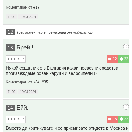
Коментиран от
#17
11:06
19.03.2024
12
Този коментар е премахнат от модератор.
Брей !
13
12
32
ОТГОВОР
Някой сеща ли се в България какви превозни средства
произвеждаме освен каруци и велосипеди !?
Коментиран от
#34
,
#35
11:09
19.03.2024
Ейй,
14
15
33
ОТГОВОР
Вместо да критикувате и се присмивате,отидете в Москва и