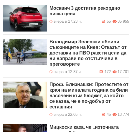
Москвич 3 достигна рекордно
ниска цена
вчера в 17:23 ч.
65
35 955
Володимир Зеленски обвини
съюзниците на Киев: Отказът от
доставки на ПВО ракети цели да
ни направи по-отстъпчиви в
преговорите
вчера в 12:37 ч.
172
17 701
Проф. Близнашки: Протестите от
края на миналата година са били
насочени към бюджет, за който
се казва, че е по-добър от
сегашния
вчера в 22:05 ч.
45
13 774
Мицкоски каза, че „източната