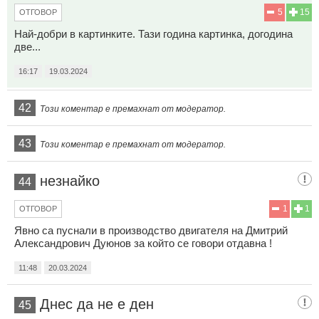
5
15
ОТГОВОР
Най-добри в картинките. Тази година картинка, догодина
две...
16:17
19.03.2024
42
Този коментар е премахнат от модератор.
43
Този коментар е премахнат от модератор.
незнайко
44
1
1
ОТГОВОР
Явно са пуснали в производство двигателя на Дмитрий
Александрович Дуюнов за който се говори отдавна !
11:48
20.03.2024
Днес да не е ден
45