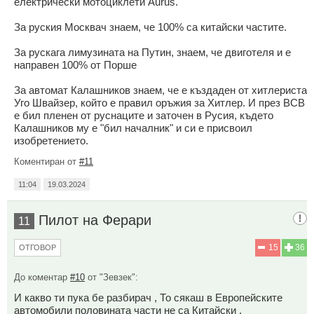
електрически мотоциклети Aurus.
За руския Москвач знаем, че 100% са китайски частите.
За рускага лимузината на Путин, знаем, че двиготеля и е
направен 100% от Порше
За автомат Калашников знаем, че е къздаден от хитлериста
Уго Швайзер, който е правил оръжия за Хитлер. И през ВСВ
е бил пленен от руснаците и заточен в Русия, където
Калашников му е "бил началник" и си е присвоил
изобретението.
Коментиран от
#11
11:04
19.03.2024
Пилот на Ферари
11
15
36
ОТГОВОР
До коментар
#10
от "Зевзек":
И какво ти пука бе разбирач , То сякаш в Европейските
автомобили половината части не са Китайски .