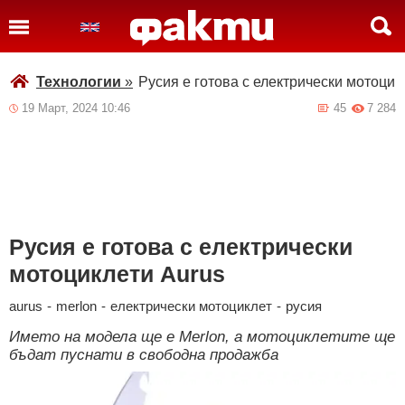
Технологии
»
Русия е готова с електрически мотоцик
19 Март, 2024 10:46
45
7 284
Русия е готова с електрически
мотоциклети Aurus
aurus
-
merlon
-
електрически мотоциклет
-
русия
Името на модела ще е Merlon, а мотоциклетите ще
бъдат пуснати в свободна продажба