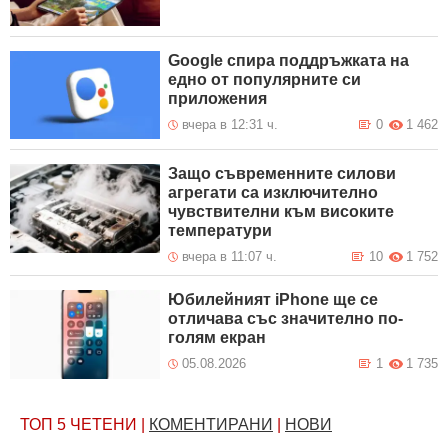
Google спира поддръжката на
едно от популярните си
приложения
вчера в 12:31 ч.
0
1 462
Защо съвременните силови
агрегати са изключително
чувствителни към високите
температури
вчера в 11:07 ч.
10
1 752
Юбилейният iPhone ще се
отличава със значително по-
голям екран
05.08.2026
1
1 735
ТОП 5
ЧЕТЕНИ
|
КОМЕНТИРАНИ
|
НОВИ