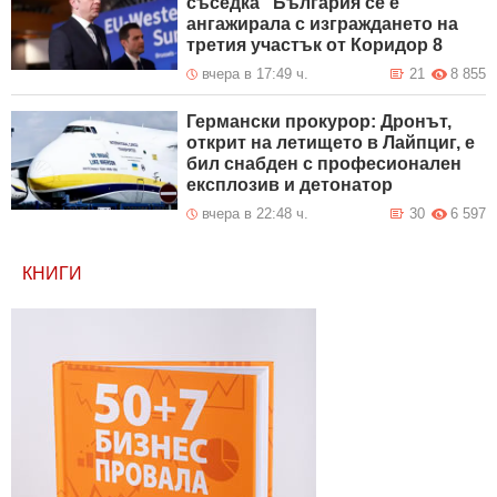
съседка“ България се е
ангажирала с изграждането на
третия участък от Коридор 8
вчера в 17:49 ч.
21
8 855
Германски прокурор: Дронът,
открит на летището в Лайпциг, е
бил снабден с професионален
експлозив и детонатор
вчера в 22:48 ч.
30
6 597
КНИГИ