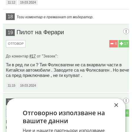
11:12
19.03.2024
18
Този коментар е премахнат от модератор.
Пилот на Ферари
19
6
17
ОТГОВОР
До коментар
#17
от "Зевзек":
Ти в ред ли си ? Тия Фолксвагени не са вкарвали части в
Китайски автомобили . Заводите са на Фолксваген . Но вече
са пред приключване , не ги купуват .
11:15
19.03.2024
Сделкато
20
×
Отговорно използване на
5
16
ОТГОВОР
вашите данни
По-добре да бяха почнали да произвеждат стария
мотоциклет Урал. Само той заслужава.
Ние и нашите партньори използваме