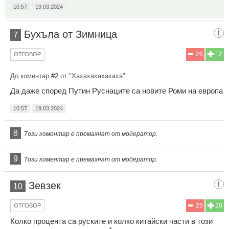
10:57
19.03.2024
Бухъла от Зимница
7
26
12
ОТГОВОР
До коментар
#2
от "Хахахахахахаха":
Да даже според Путин Руснаците са новите Роми на европа
10:57
19.03.2024
8
Този коментар е премахнат от модератор.
9
Този коментар е премахнат от модератор.
Зевзек
10
25
20
ОТГОВОР
Колко процента са руските и колко китайски части в този