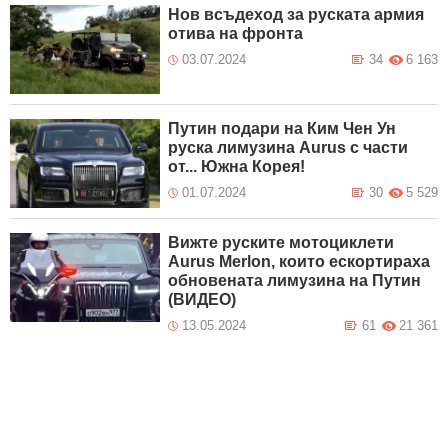
Нов всъдеход за руската армия
отива на фронта
03.07.2024
34
6 163
Путин подари на Ким Чен Ун
руска лимузина Aurus с части
от... Южна Корея!
01.07.2024
30
5 529
Вижте руските мотоциклети
Aurus Merlon, които ескортираха
обновената лимузина на Путин
(ВИДЕО)
13.05.2024
61
21 361