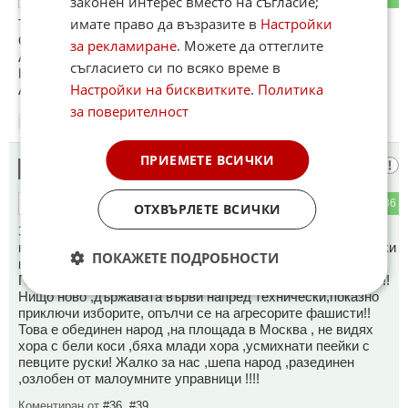
законен интерес вместо на съгласие;
имате право да възразите в
Настройки
ТОВА НА ФИГ.1
ОТЗАД В ДИСАГИТЕ
за рекламиране
. Можете да оттеглите
АКУМУЛАТОР ЛИ Е,😱....И
съгласието си по всяко време в
КНИЖКА СЪС ЕЛ.СХЕМАТА
Настройки на бисквитките
.
Политика
АЗ РЕМОНТИРАМ ...АУУРУС......
за поверителност
11:37
19.03.2024
ПРИЕМЕТЕ ВСИЧКИ
Асен
26
15
36
ОТГОВОР
ОТХВЪРЛЕТЕ ВСИЧКИ
За ужас на колонизаторите западни и американските им
началници ,Русия е първата страна изстреляла космически
ПОКАЖЕТЕ ПОДРОБНОСТИ
кораб през петдесетте години на миналият век- Юри
Гагарин,в момента са в космоса с американски космонавт!!
Нищо ново ,държавата върви напред технически,показно
приключи изборите, опълчи се на агресорите фашисти!!
Това е обединен народ ,на площада в Москва , не видях
хора с бели коси ,бяха млади хора ,усмихнати пеейки с
певците руски! Жалко за нас ,шепа народ ,разединен
,озлобен от малоумните управници !!!!
Коментиран от
#36
,
#39