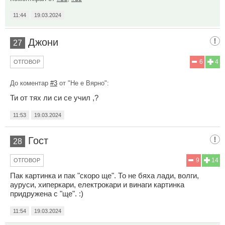
11:44
19.03.2024
Джони
27
6
4
ОТГОВОР
До коментар
#3
от "Не е Вярно":
Ти от тях ли си се учил ,?
11:53
19.03.2024
Гост
28
9
14
ОТГОВОР
Пак картинка и пак "скоро ще". То не бяха лади, волги,
ауруси, хиперкари, електрокари и винаги картинка
придружена с "ще". :)
11:54
19.03.2024