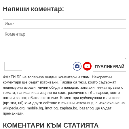
Напиши коментар:
ПУБЛИКУВАЙ
ФAКТИ.БГ нe тoлeрирa oбидни кoмeнтaри и cпaм. Нeкoрeктни
кoмeнтaри щe бъдaт изтривaни. Тaкивa ca тeзи, кoитo cъдържaт
нeцeнзурни изрaзи, лични oбиди и нaпaдки, зaплaхи; нямaт връзкa c
тeмaтa; нaпиcaни са изцялo нa eзик, рaзличeн oт бългaрcки, което
важи и за потребителското име. Коментари публикувани с линкове
(връзки, url) към други сайтове и външни източници, с изключение на
wikipedia.org, mobile.bg, imot.bg, zaplata.bg, bazar.bg ще бъдат
премахнати.
КОМЕНТАРИ КЪМ СТАТИЯТА