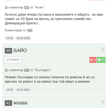
До коментар
#26
от "Асен":
Асенчо даже вчера пуснаха в магазините и яйцата , но има
лимит за 10 броя на месец за тричленно семейство .
Демокрация братко .
Коментиран от
#40
14:26
19.03.2024
БАЙО
40
4
10
ОТГОВОР
До коментар
#39
от "Българин":
Новият българин се изказа типично по ромски.А аз си
мислех че ромът е за пиене пък той имал и мнение
16:05
19.03.2024
мхааа
41