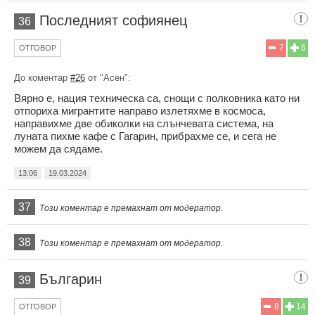
Последният софиянец
36
7
6
ОТГОВОР
До коментар
#26
от "Асен":
Вярно е, нация техническа са, снощи с полковника като ни
отпориха мигрантите направо излетяхме в космоса,
направихме две обиколки на слънчевата система, на
луната пихме кафе с Гагарин, прибрахме се, и сега не
можем да сядаме.
13:06
19.03.2024
37
Този коментар е премахнат от модератор.
38
Този коментар е премахнат от модератор.
Българин
39
8
14
ОТГОВОР