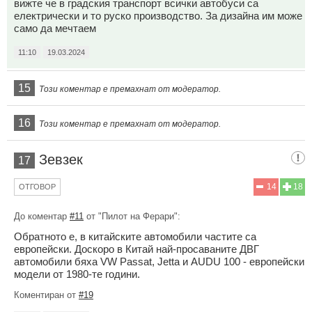
вижте че в градския транспорт всички автобуси са
електрически и то руско производство. За дизайна им може
само да мечтаем
11:10
19.03.2024
15
Този коментар е премахнат от модератор.
16
Този коментар е премахнат от модератор.
Зевзек
17
14
18
ОТГОВОР
До коментар
#11
от "Пилот на Ферари":
Обратното е, в китайските автомобили частите са
европейски. Доскоро в Китай най-просаваните ДВГ
автомобили бяха VW Passat, Jetta и AUDU 100 - европейски
модели от 1980-те години.
Коментиран от
#19