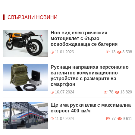
СВЪРЗАНИ НОВИНИ
Нов вид електрическия
мотоциклет с бързо
освобождаваща се батерия
11.01.2026
13
3 508
Руснаци направиха персонално
сателитно комуникационно
устройство с размерите на
смартфон
16.07.2024
78
13 829
Ще има руски влак с максимална
скорост 400 км/ч
11.07.2024
77
9 611