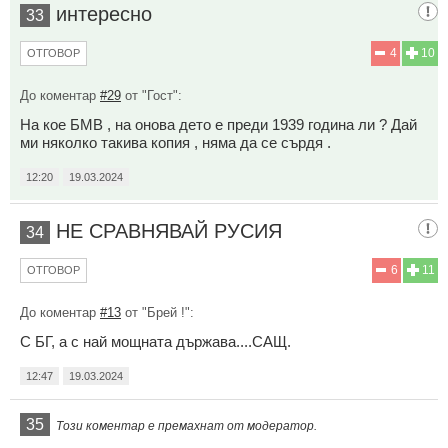
интересно
33
4
10
ОТГОВОР
До коментар
#29
от "Гост":
На кое БМВ , на онова дето е преди 1939 година ли ? Дай
ми няколко такива копия , няма да се сърдя .
12:20
19.03.2024
НЕ СРАВНЯВАЙ РУСИЯ
34
6
11
ОТГОВОР
До коментар
#13
от "Брей !":
С БГ, а с най мощната държава....САЩ.
12:47
19.03.2024
35
Този коментар е премахнат от модератор.