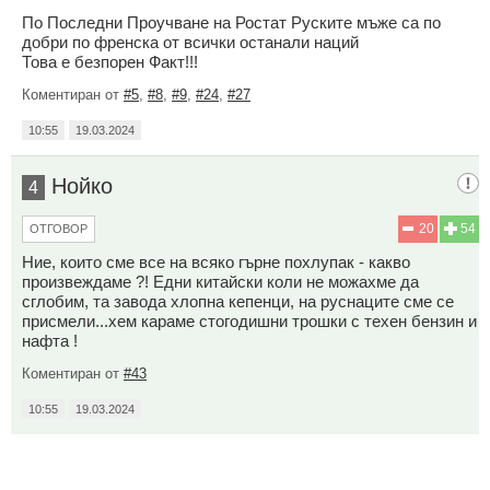
По Последни Проучване на Ростат Руските мъже са по
добри по френска от всички останали наций
Това е безпорен Факт!!!
Коментиран от
#5
,
#8
,
#9
,
#24
,
#27
10:55
19.03.2024
Нойко
4
20
54
ОТГОВОР
Ние, които сме все на всяко гърне похлупак - какво
произвеждаме ?! Едни китайски коли не можахме да
сглобим, та завода хлопна кепенци, на руснаците сме се
присмели...хем караме стогодишни трошки с техен бензин и
нафта !
Коментиран от
#43
10:55
19.03.2024