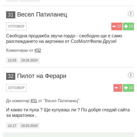
Весел Патиланец
31
10
19
ОТГОВОР
Свободна продажба звучи гордо - свободно ще е само
разглеждането на акртинки от СозМолтФилм Друзя!
Коментиран от
#32
12:03
19.03.2024
Пилот на Ферари
32
7
10
ОТГОВОР
До коментар
#31
от "Весел Патиланец":
И какво ти пука ? Ще купуваш ли ? По добре гледай сайта
за маратонки .
12:17
19.03.2024