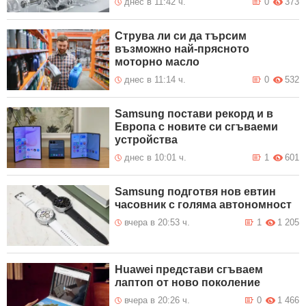
днес в 11:42 ч.
0
373
Струва ли си да търсим
възможно най-прясното
моторно масло
днес в 11:14 ч.
0
532
Samsung постави рекорд и в
Европа с новите си сгъваеми
устройства
днес в 10:01 ч.
1
601
Samsung подготвя нов евтин
часовник с голяма автономност
вчера в 20:53 ч.
1
1 205
Huawei представи сгъваем
лаптоп от ново поколение
вчера в 20:26 ч.
0
1 466