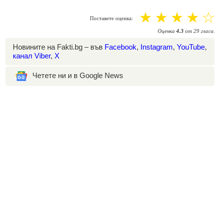
☆
☆
☆
☆
☆
Поставете оценка:
Оценка
4.3
от
29
гласа.
Новините на Fakti.bg – във
Facebook
,
Instagram
,
YouTube
,
канал Viber
,
X
Четете ни и в Google News