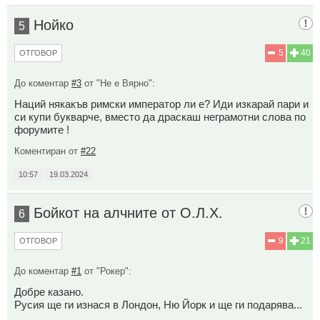
Нойко
5
5
40
ОТГОВОР
До коментар
#3
от "Не е Вярно":
Наций някакъв римски император ли е? Иди изкарай пари и
си купи букварче, вместо да драскаш неграмотни слова по
форумите !
Коментиран от
#22
10:57
19.03.2024
Бойкот на алчните от О.Л.Х.
6
9
21
ОТГОВОР
До коментар
#1
от "Рокер":
Добре казано.
Русия ще ги изнася в Лондон, Ню Йорк и ще ги подарява...