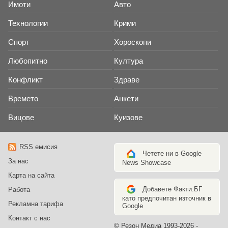
Имоти
Авто
Технологии
Крими
Спорт
Хороскопи
Любопитно
Култура
Конфликт
Здраве
Времето
Анкети
Вицове
Куизове
RSS емисия
Четете ни в Google
За нас
News Showcase
Карта на сайта
Добавете Факти.БГ
Работа
като предпочитан източник в
Рекламна тарифа
Google
Контакт с нас
© Резон Медиа 1993-2026 -