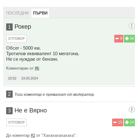
ПОСЛЕДНИ
ПЪРВИ
Рокер
1
9
36
ОТГОВОР
Обсег - 5000 км,
Тротилов еквивалент 10 мегатона.
Не се нуждае от бензин.
Коментиран от
#6
10:52
19.03.2024
2
Този коментар е премахнат от модератор.
Не е Вярно
3
15
24
ОТГОВОР
До коментар
#2
от "Хахахахахахаха":