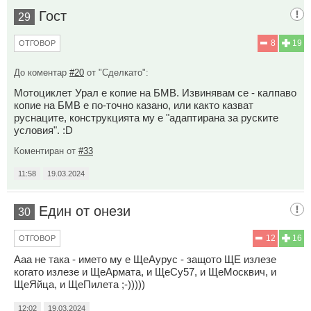
Гост
29
8
19
ОТГОВОР
До коментар
#20
от "Сделкато":
Мотоциклет Урал е копие на БМВ. Извинявам се - калпаво
копие на БМВ е по-точно казано, или както казват
руснаците, конструкцията му е "адаптирана за руските
условия". :D
Коментиран от
#33
11:58
19.03.2024
Един от онези
30
12
16
ОТГОВОР
Ааа не така - името му е ЩеАурус - защото ЩЕ излезе
когато излезе и ЩеАрмата, и ЩеСу57, и ЩеМосквич, и
ЩеЯйца, и ЩеПилета ;-)))))
12:02
19.03.2024