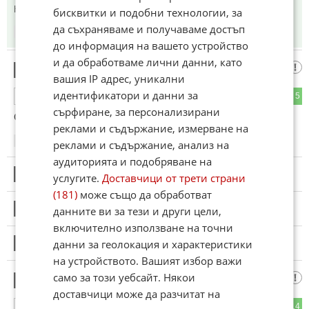
Коментиран от
#29
бисквитки и подобни технологии, за
да съхраняваме и получаваме достъп
11:16
19.03.2024
до информация на вашето устройство
и да обработваме лични данни, като
Само питам
21
вашия IP адрес, уникални
идентификатори и данни за
1
5
ОТГОВОР
сърфиране, за персонализирани
Славчо , ти ли си зевзека ?
реклами и съдържание, измерване на
11:20
19.03.2024
реклами и съдържание, анализ на
аудиторията и подобряване на
22
Този коментар е премахнат от модератор.
услугите.
Доставчици от трети страни
(181)
може също да обработват
23
данните ви за тези и други цели,
Този коментар е премахнат от модератор.
включително използване на точни
данни за геолокация и характеристики
24
Този коментар е премахнат от модератор.
на устройството. Вашият избор важи
само за този уебсайт. Някои
АУТО МОТО СВЯТ
25
доставчици може да разчитат на
16
14
ОТГОВОР