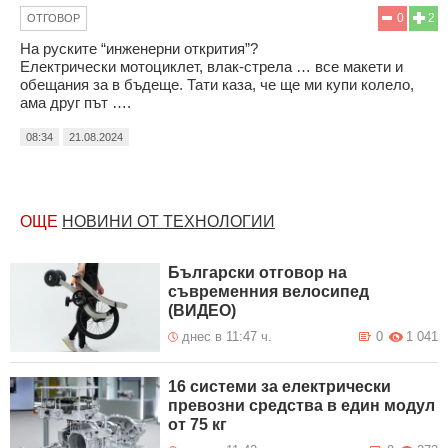
0
2
ОТГОВОР
На руските “инженерни открития”?
Електрически мотоциклет, влак-стрела … все макети и
обещания за в бъдеще. Тати каза, че ще ми купи колело,
ама друг път ….
08:34
21.08.2024
ОЩЕ
НОВИНИ ОТ ТЕХНОЛОГИИ
Български отговор на
съвременния велосипед
(ВИДЕО)
днес в 11:47 ч.
0
1 041
16 системи за електрически
превозни средства в един модул
от 75 кг