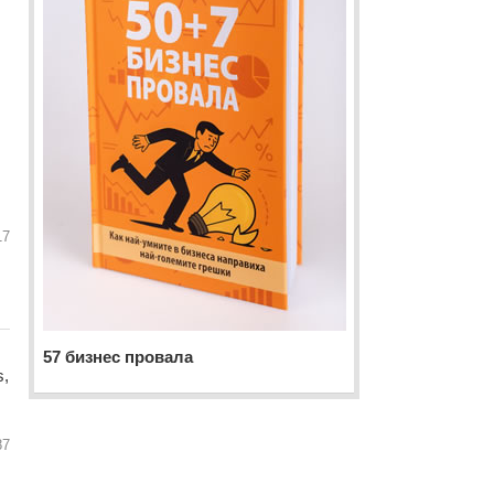
17
57 бизнес провала
s,
87