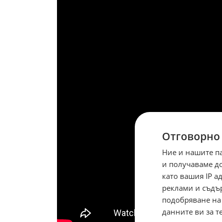
Отговорно
Ние и нашите п
и получаваме д
като вашия IP 
реклами и съдъ
подобряване на
данните ви за т