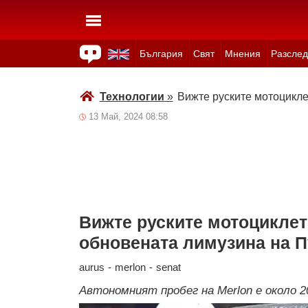
България
Свят
Мнения
Разслед
Здраве
Времето
Анкети
Вицове
Куизове
Технологии
»
Вижте руските мотоцикле
13 Май, 2024 08:58
Вижте руските мотоциклет
обновената лимузина на 
aurus
-
merlon
-
senat
Автономният пробег на Merlon е около 2