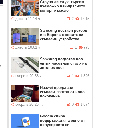
Струва ли си да търсим
възможно най-прясното
моторно масло
днес в 11:14 ч.
2
1 015
Samsung постави рекорд
и в Европа с новите си
сгъваеми устройства
днес в 10:01 ч.
1
775
Samsung подготвя нов
евтин часовник с голяма
а
автономност
вчера в 20:53 ч.
1
1 326
Huawei представи
сгъваем лаптоп от ново
поколение
вчера в 20:26 ч.
0
1 574
Google спира
поддръжката на едно от
популярните си