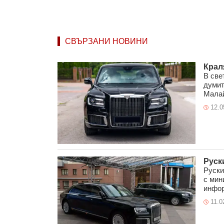
СВЪРЗАНИ НОВИНИ
Крал
В све
думит
Малай
12.0
Руск
Руски
с мин
инфор
11.0