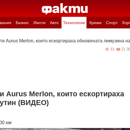
вания
Бизнес
Имоти
Авто
Технологии
Крими
Спорт
Хор
ти Aurus Merlon, които ескортираха обновената лимузина 
61
21 3
и Aurus Merlon, които ескортираха
Путин (ВИДЕО)
00 км