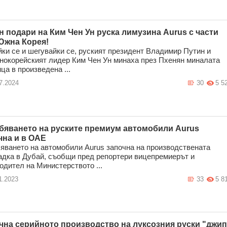
н подари на Ким Чен Ун руска лимузина Aurus с части
 Южна Корея!
ки се и шегувайки се, руският президент Владимир Путин и
нокорейският лидер Ким Чен Ун минаха през Пхенян миналата
ца в произведена ...
7.2024
30
5 5
бяването на руските премиум автомобили Aurus
чна и в ОАЕ
яването на автомобили Aurus започна на производствената
дка в Дубай, съобщи пред репортери вицепремиерът и
одител на Министерството ...
1.2023
33
5 8
чна серийното производство на луксозния руски "джип