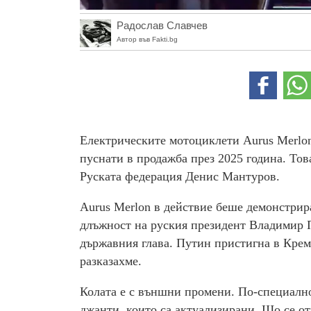
Радослав Славчев
Автор във Fakti.bg
Електрическите мотоциклети Aurus Merlon
пуснати в продажба през 2025 година. То
Руската федерация Денис Мантуров.
Aurus Merlon в действие беше демонстрир
длъжност на руския президент Владимир П
държавния глава. Путин пристигна в Кремъ
разказахме.
Колата е с външни промени. По-специално
джанти, които са актуализирани. Що се от