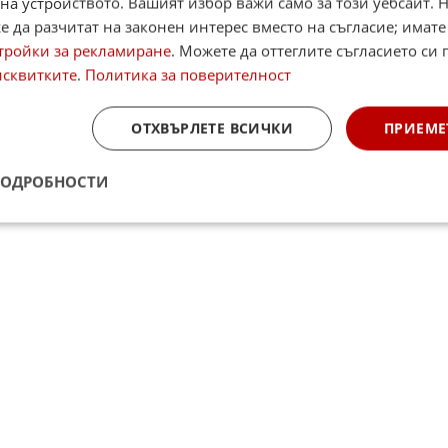
на устройството. Вашият избор важи само за този уебсайт. 
 да разчитат на законен интерес вместо на съгласие; имате
тройки за рекламиране
. Можете да оттеглите съгласието си 
☆
☆
☆
☆
исквитките
.
Политика за поверителност
Поставете оценка:
Оценка
3.5
от
74
глас
ОТХВЪРЛЕТЕ ВСИЧКИ
ПРИЕМЕ
am
,
YouTube
,
канал Viber
,
X
ПОДРОБНОСТИ