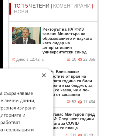
ТОП 5
ЧЕТЕНИ
|
КОМЕНТИРАНИ
|
НОВИ
Ректорът на НАТФИЗ
заменя Министъра на
образованието и науката
като лидер на
алтернативния
университетски синод
днес в 12:42 ч.
10
22 366
Проф. Близнашки:
×
Протестите от края на
миналата година са били
насочени към бюджет, за
който се казва, че е по-
да съхраняваме
добър от сегашния
ме лични данни,
вчера в 22:05 ч.
53
17 464
персонализирани
диторията и
Д-р Атанас Мангъров пред
ФАКТИ: След шест години
работват
сметката за COVID
тепърва се плаща
за геолокация и
днес в 09:02 ч.
211
10 481