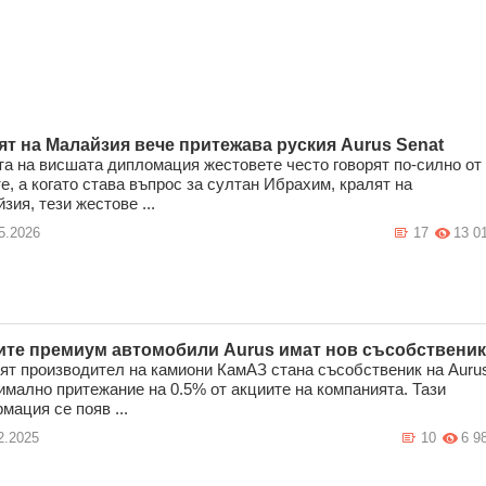
ят на Малайзия вече притежава руския Aurus Senat
та на висшата дипломация жестовете често говорят по-силно от
е, а когато става въпрос за султан Ибрахим, кралят на
зия, тези жестове ...
5.2026
17
13 0
ите премиум автомобили Aurus имат нов съсобственик
ят производител на камиони КамАЗ стана съсобственик на Auru
имално притежание на 0.5% от акциите на компанията. Тази
мация се появ ...
2.2025
10
6 9