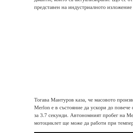
представен на индустриалното изложение 
Тогава Мантуров каза, че масовото произв
Merlon е в състояние да ускори до повече 
за 3.7 секунди. Автономният пробег на Me
мотоциклет ще може да работи при темпера