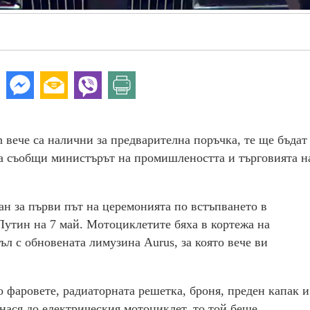
 вече са налични за предварителна поръчка, те ще бъдат
ва съобщи министърът на промишлеността и търговията н
ан за първи път на церемонията по встъпването в
утин на 7 май. Мотоциклетите бяха в кортежа на
л с обновената лимузина Aurus, за която вече ви
 фаровете, радиаторната решетка, броня, преден капак и
нася до електрическия мотоциклет, то той беше