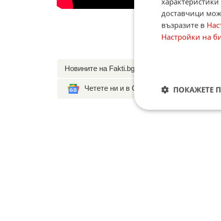
характеристики 
доставчици може
възразите в
Нас
Настройки на б
Новините на Fakti.bg – във
Facebook
,
Instagr
Четете ни и в Google News
ПОКАЖЕТЕ 