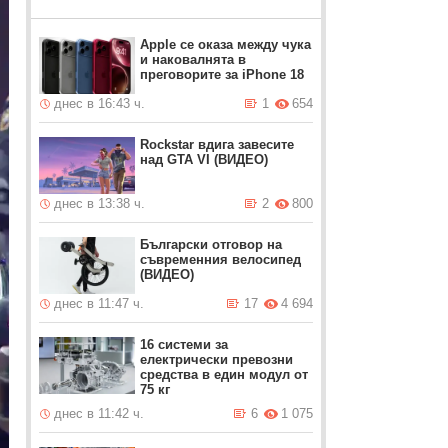
Apple се оказа между чука
и наковалнята в
преговорите за iPhone 18
днес в 16:43 ч.
1
654
Rockstar вдига завесите
над GTA VI (ВИДЕО)
днес в 13:38 ч.
2
800
Български отговор на
съвременния велосипед
(ВИДЕО)
днес в 11:47 ч.
17
4 694
16 системи за
електрически превозни
средства в един модул от
75 кг
днес в 11:42 ч.
6
1 075