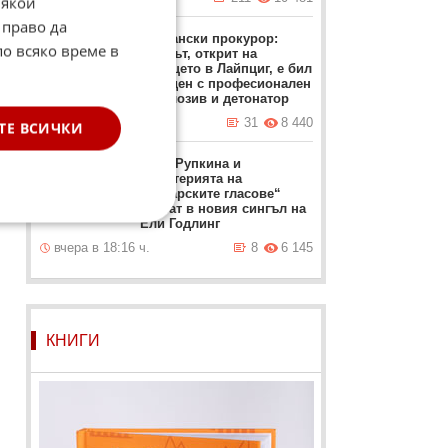
Някои
 право да
Германски прокурор:
по всяко време в
Дронът, открит на
летището в Лайпциг, е бил
☆
снабден с професионален
експлозив и детонатор
а.
вчера в 22:48 ч.
31
8 440
ТЕ ВСИЧКИ
Янка Рупкина и
„Мистерията на
българските гласове“
звучат в новия сингъл на
Ели Годлинг
вчера в 18:16 ч.
8
6 145
КНИГИ