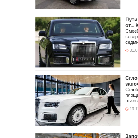
Пути
от...
Смеей
север
седми
01.0
Сгло
запо
Сглоб
площа
ръков
13.1
Запо