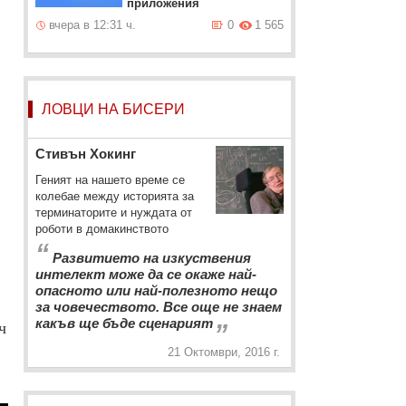
приложения
вчера в 12:31 ч.
0
1 565
ЛОВЦИ НА БИСЕРИ
Стивън Хокинг
Геният на нашето време се
колебае между историята за
терминаторите и нуждата от
роботи в домакинството
“
Развитието на изкуствения
интелект може да се окаже най-
опасното или най-полезното нещо
за човечеството. Все още не знаем
„
какъв ще бъде сценарият
ч
21 Октомври, 2016 г.