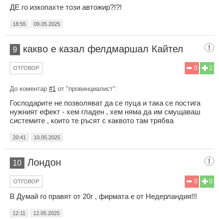
ДЕ го изкопахте този автожир?!?!
18:55
09.05.2025
какво е казал фелдмаршал Кайтел
9
0
2
ОТГОВОР
До коментар
#1
от "провинциалист":
Господарите не позволяват да се пуца и така се постига
нужният ефект - хем гладен , хем няма да им смущаваш
системите , които те ръсят с каквото там трябва
20:41
10.05.2025
Лондон
10
0
0
ОТГОВОР
В Думай го правят от 20г , фирмата е от Недерландия!!!
12:11
12.05.2025