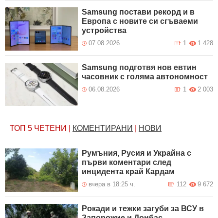
Samsung постави рекорд и в
Европа с новите си сгъваеми
устройства
07.08.2026
1
1 428
Samsung подготвя нов евтин
часовник с голяма автономност
06.08.2026
1
2 003
ТОП 5
ЧЕТЕНИ
|
КОМЕНТИРАНИ
|
НОВИ
Румъния, Русия и Украйна с
първи коментари след
инцидента край Кардам
вчера в 18:25 ч.
112
9 672
Рокади и тежки загуби за ВСУ в
Запорожие и Донбас