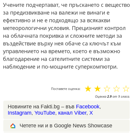
Учените подчертават, че пръскането с вещество
за предизвикване на валежи не винаги е
ефективно и не е подходящо за всякакви
метеорологични условия. Прецизният контрол
на облачната покривка и сложните методи за
въздействие върху нея обаче са ключът към
управлението на времето, което е възможно
благодарение на сателитните системи за
наблюдение и по-мощните суперкомпютри.
☆
☆
☆
☆
☆
Поставете оценка:
Оценка
2.9
от
9
гласа.
Новините на Fakti.bg – във
Facebook
,
Instagram
,
YouTube
,
канал Viber
,
X
Четете ни и в Google News Showcase