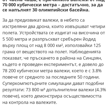
70 000 кубически метра – достатъчно, за да
се напълнят 30 олимпийски басейна.
За да предизвикат валежи, в небето са
изстреляни два дрона, които извършват четири
полета. Устройствата се издигат на височина от
5 500 метра и разпръскват сребърен йодид
върху площ от над 8 000 км², използвайки 125
грама от веществото на полет. Наблюденията
показват, че пръскането в района на Синцзян,
където е проведен експериментът, е довело до
78 200 кубически метра валежи, което е с 3.8%
повече от средното за последните 50 години.
Суперкомпютърните симулации дават подобни
резултати: 73 800 м³ допълнителни валежи (4.3%
повече), което демонстрира осъществимостта
на контрола на валежите.