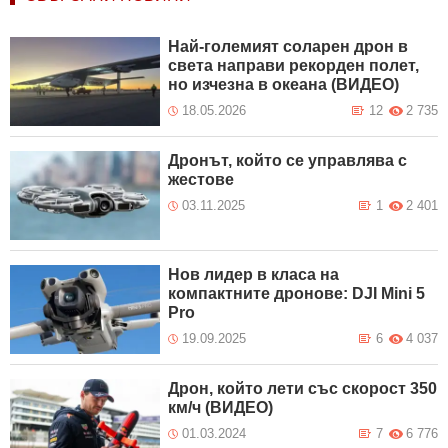
Най-големият соларен дрон в
света направи рекорден полет,
но изчезна в океана (ВИДЕО)
18.05.2026
12
2 735
Дронът, който се управлява с
жестове
03.11.2025
1
2 401
Нов лидер в класа на
компактните дронове: DJI Mini 5
Pro
19.09.2025
6
4 037
Дрон, който лети със скорост 350
км/ч (ВИДЕО)
01.03.2024
7
6 776