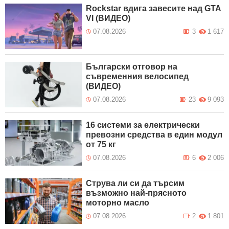
Rockstar вдига завесите над GTA
VI (ВИДЕО)
07.08.2026
3
1 617
Български отговор на
съвременния велосипед
(ВИДЕО)
07.08.2026
23
9 093
16 системи за електрически
превозни средства в един модул
от 75 кг
07.08.2026
6
2 006
Струва ли си да търсим
възможно най-прясното
моторно масло
07.08.2026
2
1 801