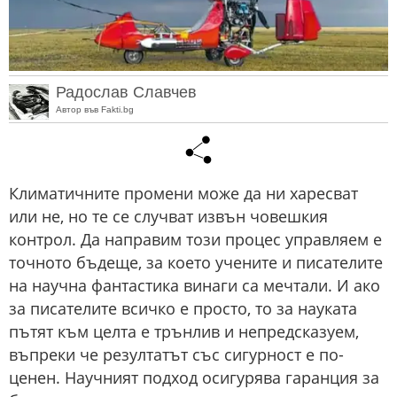
Радослав Славчев
Автор във Fakti.bg
Климатичните промени може да ни харесват
или не, но те се случват извън човешкия
контрол. Да направим този процес управляем е
точното бъдеще, за което учените и писателите
на научна фантастика винаги са мечтали. И ако
за писателите всичко е просто, то за науката
пътят към целта е трънлив и непредсказуем,
въпреки че резултатът със сигурност е по-
ценен. Научният подход осигурява гаранция за