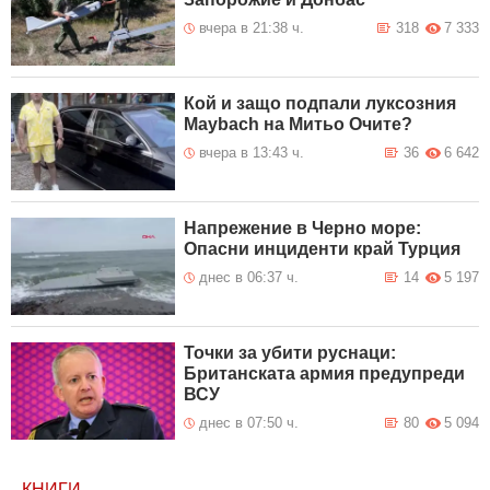
вчера в 21:38 ч.
318
7 333
Кой и защо подпали луксозния
Maybach на Митьо Очите?
вчера в 13:43 ч.
36
6 642
Напрежение в Черно море:
Опасни инциденти край Турция
днес в 06:37 ч.
14
5 197
Точки за убити руснаци:
Британската армия предупреди
ВСУ
днес в 07:50 ч.
80
5 094
КНИГИ