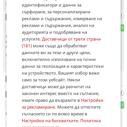
ПОСЛЕДНИ
ПЪРВИ
идентификатори и данни за
сърфиране, за персонализирани
провинциалист
1
реклами и съдържание, измерване на
реклами и съдържание, анализ на
1
16
ОТГОВОР
аудиторията и подобряване на
Невероятно, но факт - технически средства за борба с
услугите.
Доставчици от трети страни
градушки има от повече от век, но у нас и тази година сме
(181)
може също да обработват
без реколта...
данните ви за тези и други цели,
Коментиран от
#9
включително използване на точни
14:20
09.05.2025
данни за геолокация и характеристики
на устройството. Вашият избор важи
2
само за този уебсайт. Някои
Този коментар е премахнат от модератор.
доставчици може да разчитат на
законен интерес вместо на съгласие;
Да,да
3
имате право да възразите в
Настройки
1
6
ОТГОВОР
за рекламиране
. Можете да оттеглите
съгласието си по всяко време в
В България без дронове си вали предимно градушка.
Настройки на бисквитките
.
Политика
14:44
09.05.2025