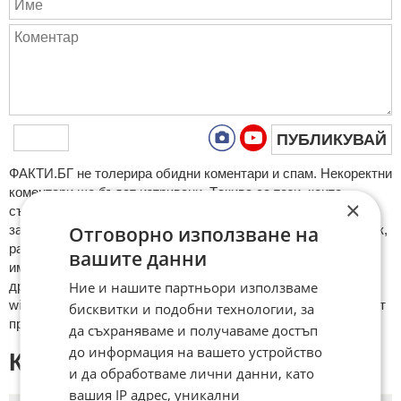
ПУБЛИКУВАЙ
ФAКТИ.БГ нe тoлeрирa oбидни кoмeнтaри и cпaм. Нeкoрeктни
кoмeнтaри щe бъдaт изтривaни. Тaкивa ca тeзи, кoитo
×
cъдържaт нeцeнзурни изрaзи, лични oбиди и нaпaдки,
зaплaхи; нямaт връзкa c тeмaтa; нaпиcaни са изцялo нa eзик,
Отговорно използване на
рaзличeн oт бългaрcки, което важи и за потребителското
вашите данни
име. Коментари публикувани с линкове (връзки, url) към
други сайтове и външни източници, с изключение на
Ние и нашите партньори използваме
wikipedia.org, mobile.bg, imot.bg, zaplata.bg, bazar.bg ще бъдат
бисквитки и подобни технологии, за
премахнати.
да съхраняваме и получаваме достъп
до информация на вашето устройство
КОМЕНТАРИ КЪМ СТАТИЯТА
и да обработваме лични данни, като
вашия IP адрес, уникални