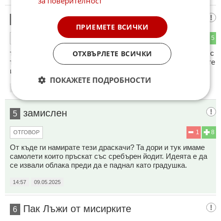
за поверителност
Мдаа
4
ПРИЕМЕТЕ ВСИЧКИ
2
5
ОТГОВОР
такава прсттия не бях чел отдавна. Чаша сребърен йодит с
ОТХВЪРЛЕТЕ ВСИЧКИ
тегло 1кг. Та, чаша с уран 235 е по лека, бе. А за останалите
измислици няма смисъл да се нерви човек
ПОКАЖЕТЕ ПОДРОБНОСТИ
14:45
09.05.2025
замислен
5
1
8
ОТГОВОР
От къде ги намирате тези драскачи? Та дори и тук имаме
самолети които пръскат със сребърен йодит. Идеята е да
се извали облака преди да е паднал като градушка.
14:57
09.05.2025
Пак Лъжи от мисирките
6