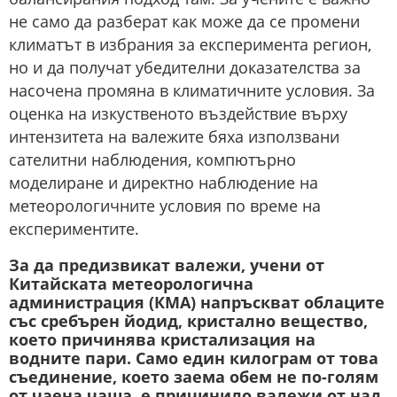
не само да разберат как може да се промени
климатът в избрания за експеримента регион,
но и да получат убедителни доказателства за
насочена промяна в климатичните условия. За
оценка на изкуственото въздействие върху
интензитета на валежите бяха използвани
сателитни наблюдения, компютърно
моделиране и директно наблюдение на
метеорологичните условия по време на
експериментите.
За да предизвикат валежи, учени от
Китайската метеорологична
администрация (КМА) напръскват облаците
със сребърен йодид, кристално вещество,
което причинява кристализация на
водните пари. Само един килограм от това
съединение, което заема обем не по-голям
от чаена чаша, е причинило валежи от над