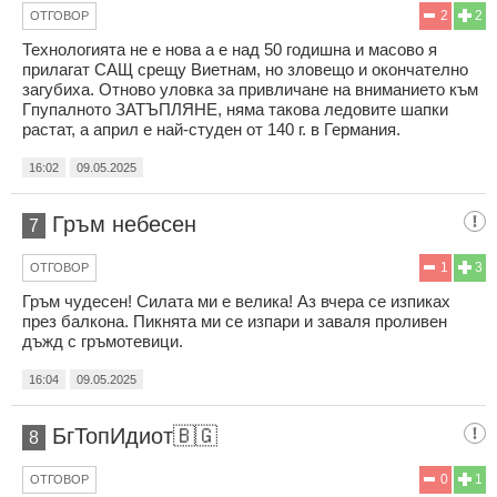
2
2
ОТГОВОР
Технологията не е нова а е над 50 годишна и масово я
прилагат САЩ срещу Виетнам, но зловещо и окончателно
загубиха. Отново уловка за привличане на вниманието към
Гпупалното ЗАТЪПЛЯНЕ, няма такова ледовите шапки
растат, а април е най-студен от 140 г. в Германия.
16:02
09.05.2025
Гръм небесен
7
1
3
ОТГОВОР
Гръм чудесен! Силата ми е велика! Аз вчера се изпиках
през балкона. Пикнята ми се изпари и заваля проливен
дъжд с гръмотевици.
16:04
09.05.2025
БгТопИдиот🇧🇬
8
0
1
ОТГОВОР