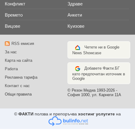
Конфликт
Здраве
Времето
Анкети
Вицове
Куизове
RSS емисия
Четете ни в Google
За нас
News Showcase
Карта на сайта
Добавете Факти.БГ
Работа
като предпочитан източник в
Рекламна тарифа
Google
Контакт с нас
© Резон Медиа 1993-2026 -
Общи правила
София 1000, ул. Карнеги 11А
©
ФАКТИ
ползва и препоръчва
хостинг услугите
на