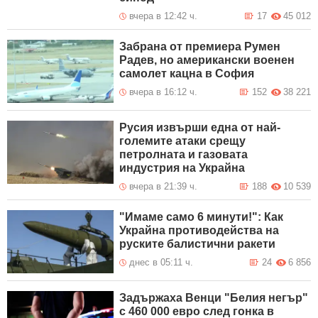
вчера в 12:42 ч.
17
45 012
Забрана от премиера Румен
Радев, но американски военен
самолет кацна в София
вчера в 16:12 ч.
152
38 221
Русия извърши една от най-
големите атаки срещу
петролната и газовата
индустрия на Украйна
вчера в 21:39 ч.
188
10 539
"Имаме само 6 минути!": Как
Украйна противодейства на
руските балистични ракети
днес в 05:11 ч.
24
6 856
Задържаха Венци "Белия негър"
с 460 000 евро след гонка в