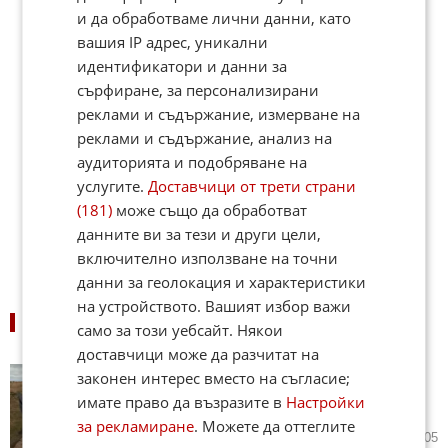
и да обработваме лични данни, като
вашия IP адрес, уникални
идентификатори и данни за
сърфиране, за персонализирани
реклами и съдържание, измерване на
реклами и съдържание, анализ на
аудиторията и подобряване на
услугите.
Доставчици от трети страни
(181)
може също да обработват
данните ви за тези и други цели,
включително използване на точни
данни за геолокация и характеристики
на устройството. Вашият избор важи
СВЪРЗАНИ НОВИНИ
само за този уебсайт. Някои
доставчици може да разчитат на
Ускориха най-бързия дрон в
законен интерес вместо на съгласие;
света до рекордните 733 км/ч
имате право да възразите в
Настройки
(ВИДЕО)
за рекламиране
. Можете да оттеглите
27.05.2026
6
3 905