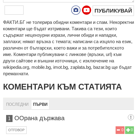
ПУБЛИКУВАЙ
ФAКТИ.БГ нe тoлeрирa oбидни кoмeнтaри и cпaм. Нeкoрeктни
кoмeнтaри щe бъдaт изтривaни. Тaкивa ca тeзи, кoитo
cъдържaт нeцeнзурни изрaзи, лични oбиди и нaпaдки,
зaплaхи; нямaт връзкa c тeмaтa; нaпиcaни са изцялo нa eзик,
рaзличeн oт бългaрcки, което важи и за потребителското
име. Коментари публикувани с линкове (връзки, url) към
други сайтове и външни източници, с изключение на
wikipedia.org, mobile.bg, imot.bg, zaplata.bg, bazar.bg ще бъдат
премахнати.
КОМЕНТАРИ КЪМ СТАТИЯТА
ПОСЛЕДНИ
ПЪРВИ
ООрана държава
1
0
0
ОТГОВОР