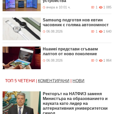
устройства
вчера в 10:01 ч.
1
1 085
Samsung подготвя нов евтин
часовник с голяма автономност
06.08.2026
1
1 640
Huawei представи сгъваем
лаптоп от ново поколение
06.08.2026
0
1 864
ТОП 5
ЧЕТЕНИ
|
КОМЕНТИРАНИ
|
НОВИ
Ректорът на НАТФИЗ заменя
Министъра на образованието и
науката като лидер на
алтернативния университетски
синод