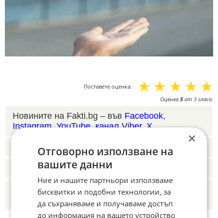
☆
☆
☆
☆
☆
Поставете оценка:
Оценка
5
от
3
гласа.
Новините на Fakti.bg – във
Facebook
,
Instagram
,
YouTube
,
канал Viber
,
X
×
Четете ни и в Google News Showcase
Отговорно използване на
вашите данни
Абонамент за Факти.БГ в Google Alerts
Ние и нашите партньори използваме
Добавете Факти.БГ като предпочитан
бисквитки и подобни технологии, за
източник в Google
да съхраняваме и получаваме достъп
до информация на вашето устройство