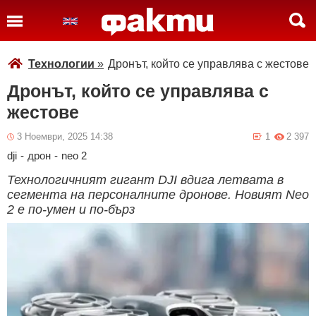
Технологии
»
Дронът, който се управлява с жестове
Дронът, който се управлява с
жестове
3 Ноември, 2025 14:38
1
2 397
dji
-
дрон
-
neo 2
Технологичният гигант DJI вдига летвата в
сегмента на персоналните дронове. Новият Neo
2 е по-умен и по-бърз