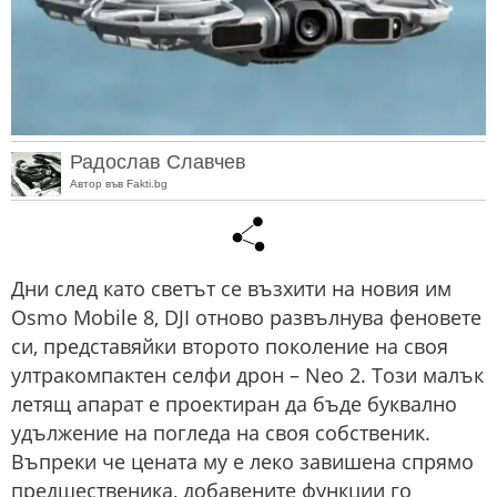
Радослав Славчев
Автор във Fakti.bg
Дни след като светът се възхити на новия им
Osmo Mobile 8, DJI отново развълнува феновете
си, представяйки второто поколение на своя
ултракомпактен селфи дрон – Neo 2. Този малък
летящ апарат е проектиран да бъде буквално
удължение на погледа на своя собственик.
Въпреки че цената му е леко завишена спрямо
предшественика, добавените функции го