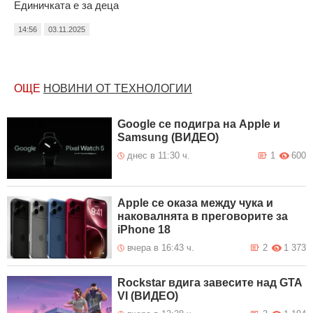
Единичката е за деца
14:56
03.11.2025
ОЩЕ
НОВИНИ ОТ ТЕХНОЛОГИИ
Google се подигра на Apple и
Samsung (ВИДЕО)
днес в 11:30 ч.
1
600
Apple се оказа между чука и
наковалнята в преговорите за
iPhone 18
вчера в 16:43 ч.
2
1 373
Rockstar вдига завесите над GTA
VI (ВИДЕО)