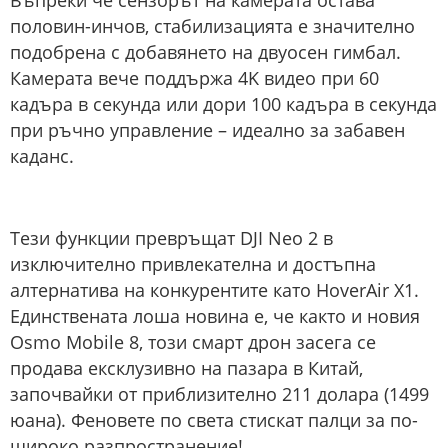
половин-инчов, стабилизацията е значително
подобрена с добавянето на двуосен гимбал.
Камерата вече поддържа 4K видео при 60
кадъра в секунда или дори 100 кадъра в секунда
при ръчно управление – идеално за забавен
каданс.
Тези функции превръщат DJI Neo 2 в
изключително привлекателна и достъпна
алтернатива на конкурентите като HoverAir X1.
Единствената лоша новина е, че както и новия
Osmo Mobile 8, този смарт дрон засега се
продава ексклузивно на пазара в Китай,
започвайки от приблизително 211 долара (1499
юана). Феновете по света стискат палци за по-
широко разпространение!