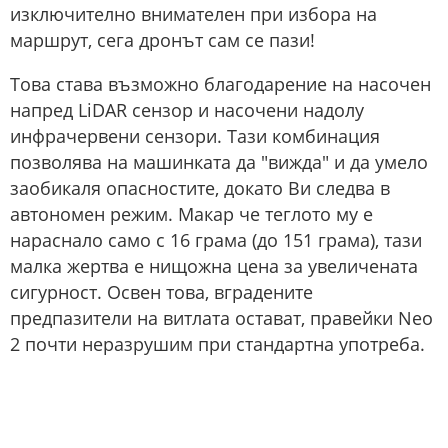
изключително внимателен при избора на
маршрут, сега дронът сам се пази!
Това става възможно благодарение на насочен
напред LiDAR сензор и насочени надолу
инфрачервени сензори. Тази комбинация
позволява на машинката да "вижда" и да умело
заобикаля опасностите, докато Ви следва в
автономен режим. Макар че теглото му е
нараснало само с 16 грама (до 151 грама), тази
малка жертва е нищожна цена за увеличената
сигурност. Освен това, вградените
предпазители на витлата остават, правейки Neo
2 почти неразрушим при стандартна употреба.