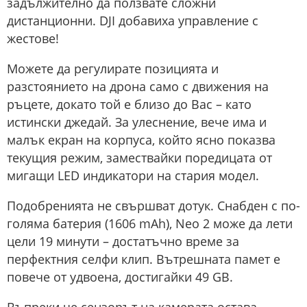
задължително да ползвате сложни
дистанционни. DJI добавиха управление с
жестове!
Можете да регулирате позицията и
разстоянието на дрона само с движения на
ръцете, докато той е близо до Вас – като
истински джедай. За улеснение, вече има и
малък екран на корпуса, който ясно показва
текущия режим, замествайки поредицата от
мигащи LED индикатори на стария модел.
Подобренията не свършват дотук. Снабден с по-
голяма батерия (1606 mAh), Neo 2 може да лети
цели 19 минути – достатъчно време за
перфектния селфи клип. Вътрешната памет е
повече от удвоена, достигайки 49 GB.
Въпреки че сензорът на камерата остава