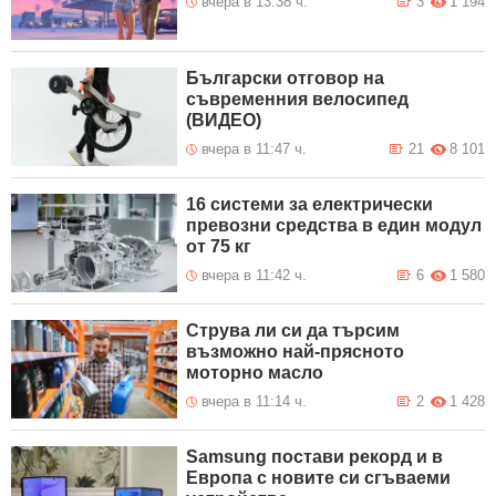
вчера в 13:38 ч.
3
1 194
Български отговор на
съвременния велосипед
(ВИДЕО)
вчера в 11:47 ч.
21
8 101
16 системи за електрически
превозни средства в един модул
от 75 кг
вчера в 11:42 ч.
6
1 580
Струва ли си да търсим
възможно най-прясното
моторно масло
вчера в 11:14 ч.
2
1 428
Samsung постави рекорд и в
Европа с новите си сгъваеми