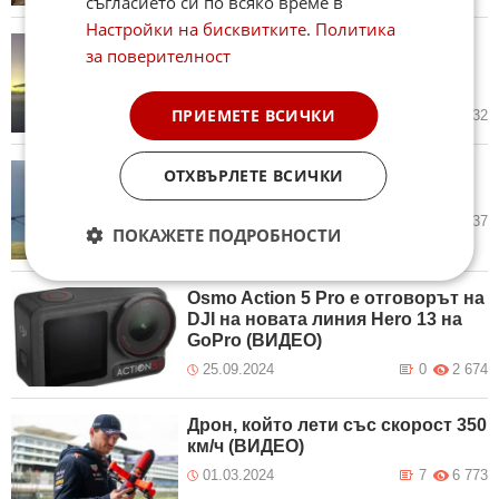
съгласието си по всяко време в
Настройки на бисквитките
.
Политика
Най-големият соларен дрон в
за поверителност
света направи рекорден полет,
но изчезна в океана (ВИДЕО)
ПРИЕМЕТЕ ВСИЧКИ
18.05.2026
12
2 732
Невероятно, но факт: Вече има
ОТХВЪРЛЕТЕ ВСИЧКИ
дронове, предизвикващи дъжд
09.05.2025
10
3 637
ПОКАЖЕТЕ ПОДРОБНОСТИ
Osmo Action 5 Pro е отговорът на
DJI на новата линия Hero 13 на
GoPro (ВИДЕО)
25.09.2024
0
2 674
Дрон, който лети със скорост 350
км/ч (ВИДЕО)
01.03.2024
7
6 773