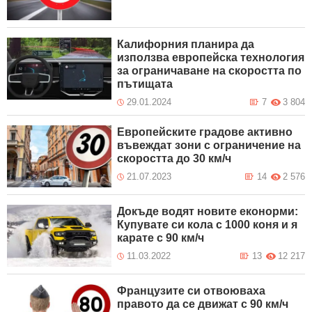
Калифорния планира да
използва европейска технология
за ограничаване на скоростта по
пътищата
29.01.2024
7
3 804
Европейските градове активно
въвеждат зони с ограничение на
скоростта до 30 км/ч
21.07.2023
14
2 576
Докъде водят новите еконорми:
Купувате си кола с 1000 коня и я
карате с 90 км/ч
11.03.2022
13
12 217
Французите си отвоюваха
правото да се движат с 90 км/ч