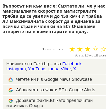
Въпросът ни към вас е: Смятате ли, че у нас
максималната скорост по матистралите
трябва да се увеличи до 150 км/ч и трябва
ли максималната скорост да е еднаква за
всички страни членки на ЕС? Очакваме
отворите ви в коментарите по-долу.
☆
☆
☆
☆
☆
Поставете оценка:
Оценка
3.2
от
123
гласа.
Новините на Fakti.bg – във
Facebook
,
Instagram
,
YouTube
,
канал Viber
,
X
Четете ни и в Google News Showcase
Абонамент за Факти.БГ в Google Alerts
Добавете Факти.БГ като предпочитан
източник в Google