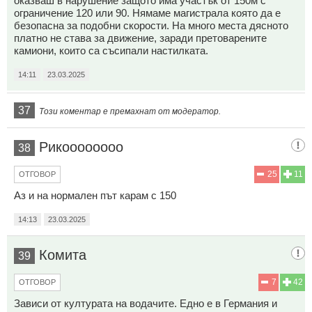
оказваш в нарушение защото има участък от 150м с
ограничение 120 или 90. Нямаме магистрала която да е
безопасна за подобни скорости. На много места дясното
платно не става за движение, заради претоварените
камиони, които са съсипали настилката.
14:11
23.03.2025
37
Този коментар е премахнат от модератор.
Рикоооооооо
38
25
11
ОТГОВОР
Аз и на нормален път карам с 150
14:13
23.03.2025
Комита
39
7
42
ОТГОВОР
Зависи от културата на водачите. Едно е в Германия и