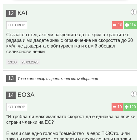
КАТ
12
10
114
ОТГОВОР
Съгласен съм, ако ми разрешите да се крия в храстите с
радара и ми дадете знак с ограничение на скоростта до 30
км/ч, че дъщерята е абитуриентка и съм й обещал
силиконови ненки
13:30
23.03.2025
13
Този коментар е премахнат от модератор.
БОЗА
14
10
120
ОТГОВОР
"И трябва ли максималната скорост да е еднаква за всички
страни членки на ЕС?"
Е нали сме едно голямо "семейство" в евро ТКЗСто...или
така ни разправяхте...от заплати и лихви до цени на ток и