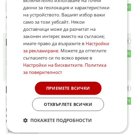
включително използване на точни
данни за геолокация и характеристики
154
97
ОТГОВОР
на устройството. Вашият избор важи
Абсолютно и категорично -ДА !!!
само за този уебсайт. Някои
13:27
23.03.2025
доставчици може да разчитат на
законен интерес вместо на съгласие;
БокоБо
10
имате право да възразите в
Настройки
за рекламиране
. Можете да оттеглите
13
80
ОТГОВОР
съгласието си по всяко време в
Защо в БГ строят пътища до 120КМ/ч?!
Настройки на бисквитките
.
Политика
за поверителност
13:29
23.03.2025
ПРИЕМЕТЕ ВСИЧКИ
си дзън
11
89
79
ОТГОВОР
ОТХВЪРЛЕТЕ ВСИЧКИ
Редно е да се увеличи минималната скорост на
магистралата. Глобата да е същата за нарушението в
ПОКАЖЕТЕ ПОДРОБНОСТИ
минус. Трошките са по-опасни!!!!
13:29
23.03.2025