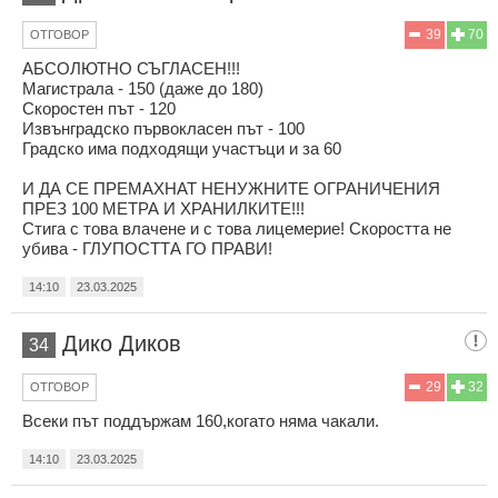
39
70
ОТГОВОР
АБСОЛЮТНО СЪГЛАСЕН!!!
Магистрала - 150 (даже до 180)
Скоростен път - 120
Извънградско първокласен път - 100
Градско има подходящи участъци и за 60
И ДА СЕ ПРЕМАХНАТ НЕНУЖНИТЕ ОГРАНИЧЕНИЯ
ПРЕЗ 100 МЕТРА И ХРАНИЛКИТЕ!!!
Стига с това влачене и с това лицемерие! Скоростта не
убива - ГЛУПОСТТА ГО ПРАВИ!
14:10
23.03.2025
Дико Диков
34
29
32
ОТГОВОР
Всеки път поддържам 160,когато няма чакали.
14:10
23.03.2025