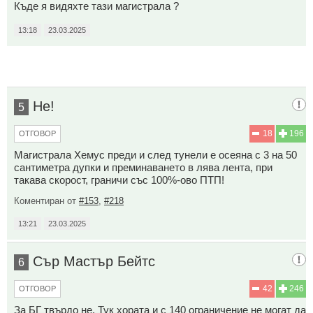
Къде я видяхте тази магистрала ?
13:18
23.03.2025
Не!
5
18
196
ОТГОВОР
Магистрала Хемус преди и след тунели е осеяна с 3 на 50
сантиметра дупки и преминаването в лява лента, при
такава скорост, граничи със 100%-ово ПТП!
Коментиран от
#153
,
#218
13:21
23.03.2025
Сър Мастър Бейтс
6
42
246
ОТГОВОР
За БГ твърдо не. Тук хората и с 140 ограничение не могат да