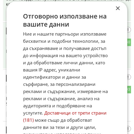
карат безопасно.
×
Отговорно използване на
13:25
23.03.2025
вашите данни
Хахахаха
7
Ние и нашите партньори използваме
бисквитки и подобни технологии, за
14
240
ОТГОВОР
да съхраняваме и получаваме достъп
Магистрали в България, на какви субстанции сте?
до информация на вашето устройство
и да обработваме лични данни, като
13:26
23.03.2025
вашия IP адрес, уникални
идентификатори и данни за
Умен
8
сърфиране, за персонализирани
84
93
ОТГОВОР
реклами и съдържание, измерване на
реклами и съдържание, анализ на
Не! Разхода ми се покачва много! Трябва да се намали на
90
аудиторията и подобряване на
услугите.
Доставчици от трети страни
13:26
23.03.2025
(181)
може също да обработват
данните ви за тези и други цели,
Вясил
9