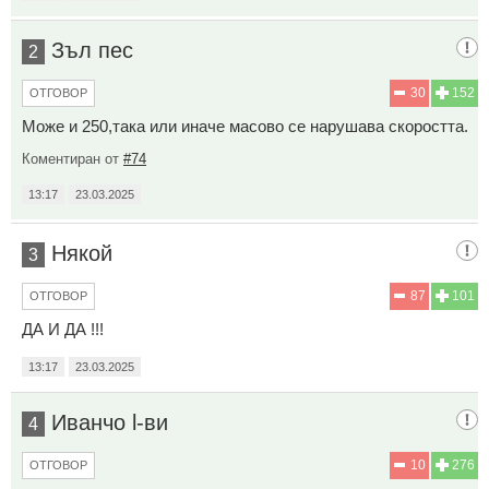
Зъл пес
2
30
152
ОТГОВОР
Може и 250,така или иначе масово се нарушава скоростта.
Коментиран от
#74
13:17
23.03.2025
Някой
3
87
101
ОТГОВОР
ДА И ДА !!!
13:17
23.03.2025
Иванчо l-ви
4
10
276
ОТГОВОР