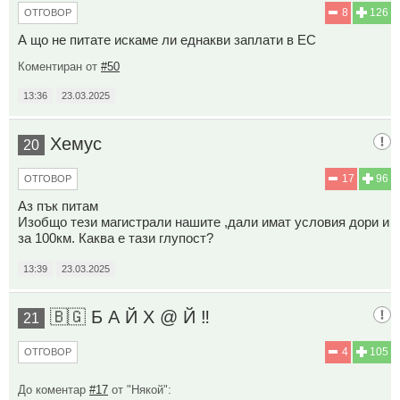
8
126
ОТГОВОР
А що не питате искаме ли еднакви заплати в ЕС
Коментиран от
#50
13:36
23.03.2025
Хемус
20
17
96
ОТГОВОР
Аз пък питам
Изобщо тези магистрали нашите ,дали имат условия дори и
за 100км. Каква е тази глупост?
13:39
23.03.2025
🇧🇬 Б А Й Х @ Й ‼️
21
4
105
ОТГОВОР
До коментар
#17
от "Някой":