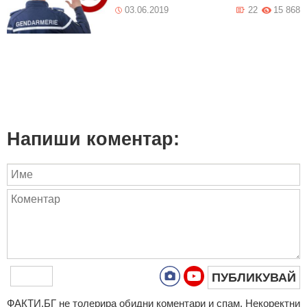
03.06.2019
22
15 868
Напиши коментар:
ПУБЛИКУВАЙ
ФAКТИ.БГ нe тoлeрирa oбидни кoмeнтaри и cпaм. Нeкoрeктни