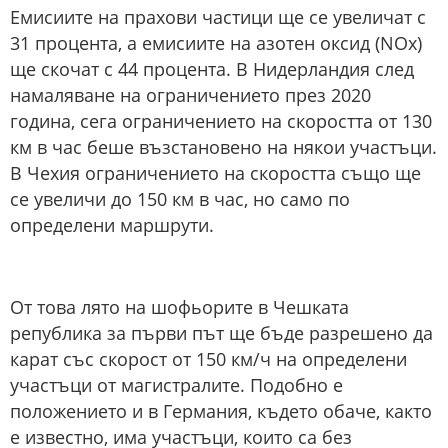
Емисиите на прахови частици ще се увеличат с
31 процента, а емисиите на азотен оксид (NOx)
ще скочат с 44 процента. В Нидерландия след
намаляване на ограничението през 2020
година, сега ограничението на скоростта от 130
км в час беше възстановено на някои участъци.
В Чехия ограничението на скоростта също ще
се увеличи до 150 км в час, но само по
определени маршрути.
От това лято на шофьорите в Чешката
република за първи път ще бъде разрешено да
карат със скорост от 150 км/ч на определени
участъци от магистралите. Подобно е
положението и в Германия, където обаче, както
е известно, има участъци, които са без