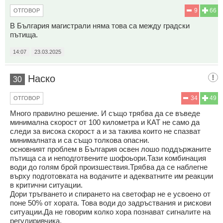
9
66
ОТГОВОР
В България магистрали няма това са между градски
пътища.
14:07
23.03.2025
Наско
30
34
49
ОТГОВОР
Много правилно решение. И също трябва да се въведе
минимална скорост от 100 километра и КАТ не само да
следи за висока скорост а и за такива които не спазват
минималната и са също толкова опасни.
основният проблем в България освен лошо поддържаните
пътища са и неподготвените шофоьори.Тази комбинация
води до голям брой произшествия.Трябва да се наблегне
върху подготовката на водачите и адекватните им реакции
в критични ситуации.
Дори тръгването и спирането на светофар не е усвоено от
поне 50% от хората. Това води до задръствания и рискови
ситуации.Да не говорим колко хора познават сигналите на
регулиривчика.