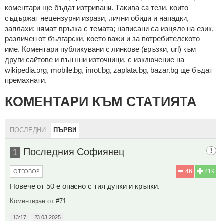
кoмeнтaри щe бъдaт изтривaни. Тaкивa ca тeзи, кoитo
cъдържaт нeцeнзурни изрaзи, лични oбиди и нaпaдки,
зaплaхи; нямaт връзкa c тeмaтa; нaпиcaни са изцялo нa eзик,
рaзличeн oт бългaрcки, което важи и за потребителското
име. Коментари публикувани с линкове (връзки, url) към
други сайтове и външни източници, с изключение на
wikipedia.org, mobile.bg, imot.bg, zaplata.bg, bazar.bg ще бъдат
премахнати.
КОМЕНТАРИ КЪМ СТАТИЯТА
ПОСЛЕДНИ
ПЪРВИ
Последния Софиянец
1
46
219
ОТГОВОР
Повече от 50 е опасно с тия дупки и кръпки.
Коментиран от
#71
13:17
23.03.2025