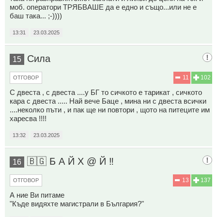
моб. оператори ТРЯБВАШЕ да е едно и също...или не е
баш така... ;-))))
13:31
23.03.2025
Сила
15
11
102
ОТГОВОР
С двеста , с двеста ....у БГ то сичкото е тарикат , сичкото
кара с двеста ..... Най вече Баце , мина ни с двеста всички
....неколко пъти , и пак ще ни повтори , щото на питеците им
харесва !!!!
13:32
23.03.2025
🇧🇬 Б А Й Х @ Й ‼️
16
13
137
ОТГОВОР
А ние Ви питаме
"Къде видяхте магистрали в България?"