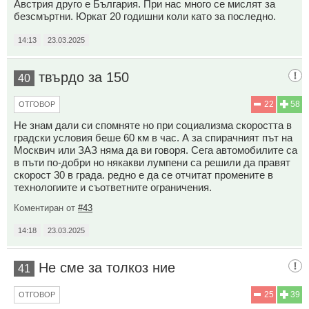
Австрия друго е България. При нас много се мислят за
безсмъртни. Юркат 20 годишни коли като за последно.
14:13
23.03.2025
твърдо за 150
40
22
58
ОТГОВОР
Не знам дали си спомняте но при социализма скоростта в
градски условия беше 60 км в час. А за спирачният път на
Москвич или ЗАЗ няма да ви говоря. Сега автомобилите са
в пъти по-добри но някакви лумпени са решили да правят
скорост 30 в града. редно е да се отчитат промените в
технологиите и съответните ограничения.
Коментиран от
#43
14:18
23.03.2025
Не сме за толкоз ние
41
25
39
ОТГОВОР