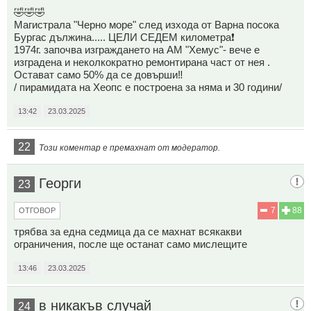
🤣🤣🤣
Магистрала "Черно море" след изхода от Варна посока
Бургас дължина..... ЦЕЛИ СЕДЕМ километра❗
1974г. започва изграждането на АМ "Хемус"- вече е
изградена и неколкократно ремонтирана част от нея .
Остават само 50% да се довърши‼️
/ пирамидата на Хеопс е построена за няма и 30 години/
13:42
23.03.2025
22
Този коментар е премахнат от модератор.
Георги
23
7
88
ОТГОВОР
трябва за една седмица да се махнат всякакви
ограничения, после ще останат само мислещите
13:46
23.03.2025
в никакъв случай
24