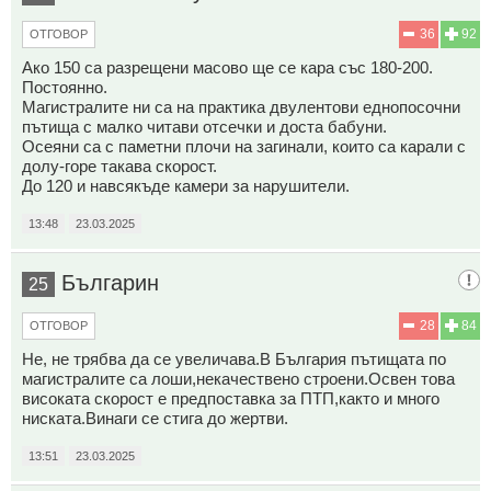
36
92
ОТГОВОР
Ако 150 са разрещени масово ще се кара със 180-200.
Постоянно.
Магистралите ни са на практика двулентови еднопосочни
пътища с малко читави отсечки и доста бабуни.
Осеяни са с паметни плочи на загинали, които са карали с
долу-горе такава скорост.
До 120 и навсякъде камери за нарушители.
13:48
23.03.2025
Българин
25
28
84
ОТГОВОР
Не, не трябва да се увеличава.В България пътищата по
магистралите са лоши,некачествено строени.Освен това
високата скорост е предпоставка за ПТП,както и много
ниската.Винаги се стига до жертви.
13:51
23.03.2025