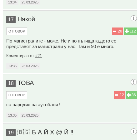
13:34
23.03.2025
Някой
17
20
112
ОТГОВОР
По магистралите - може. Не и по пътищата,дето се
представят за магистрали у нас. Там и 90 е много.
Коментиран от
#21
13:35
23.03.2025
ТОВА
18
12
86
ОТГОВОР
са пародия на аутобани !
13:35
23.03.2025
🇧🇬 Б А Й Х @ Й ‼️
19