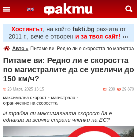
Хостингът
, на който
fakti.bg
разчита от
2011 г., вече е отворен
и за твоя сайт!
›››
Авто
»
Питаме ви: Редно ли е скоростта по магистрал
Питаме ви: Редно ли е скоростта
по магистралите да се увеличи до
150 км/ч?
23 Март, 2025 13:15
230
29 870
максимална скорост
-
магистрала
-
ограничение на скоростта
И трябва ли максималната скорост да е
еднаква за всички страни членки на ЕС?