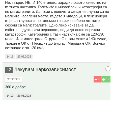
Не, твърдо НЕ. И 140 е много, заради лошото качество на
пътната настилка. Големите и многобройни катастрофи са
по магистралите. Да, тези с повечето смъртни случаи са по
малките населени места, където я младоци, я пенсионери
вършат глупости, но големия трафик особено летните
сезони са магистралите. Едно леко кривване за да
избегнеш дупка или неравност, води до лошо верижни
катастрофи. Категорично с тази настилка сме за 120-130
макс. Или магистрала Струма е Ок, там може и 140км/час,
Тракия е ОК от Пловдив до Бургас, Марица е ОК. Всичко
останало е за 120 км/ч.
14:18
23.03.2025
Лекувам наркозависимост
42
6
17
ОТГОВОР
360 е добре
14:19
23.03.2025
Не е баш така
43