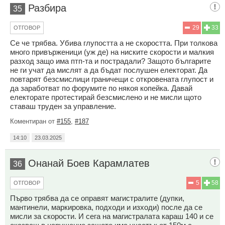
Разбира
35
29
33
ОТГОВОР
Се че трябва. Убива глупостта а не скоростта. При толкова
много привърженици (уж де) на ниските скорости и малкия
разход защо има птп-та и пострадали? Защото българите
не ги учат да мислят а да бъдат послушен електорат. Да
повтарят безсмислици граничещи с откровената глупост и
да заработват по форумите по някоя копейка. Давай
електорате протестирай безсмислено и не мисли щото
ставаш труден за управление.
Коментиран от
#155
,
#187
14:10
23.03.2025
Онанай Боев Карамлатев
36
5
58
ОТГОВОР
Първо трябва да се оправят магистралите (дупки,
мантинели, маркировка, подходи и изходи) после да се
мисли за скорости. И сега на магистралата караш 140 и се