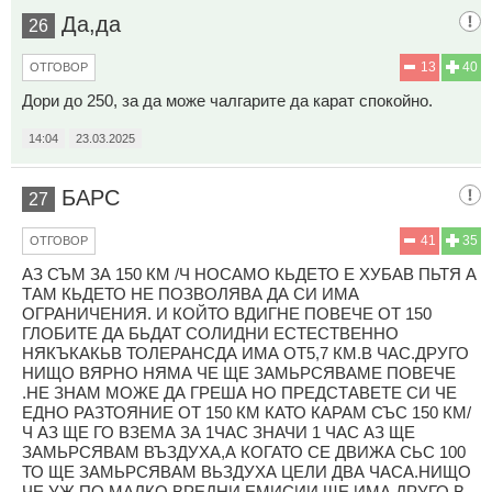
Да,да
26
13
40
ОТГОВОР
Дори до 250, за да може чалгарите да карат спокойно.
14:04
23.03.2025
БАРС
27
41
35
ОТГОВОР
АЗ СЪМ ЗА 150 КМ /Ч НОСАМО КЬДЕТО Е ХУБАВ ПЬТЯ А
ТАМ КЬДЕТО НЕ ПОЗВОЛЯВА ДА СИ ИМА
ОГРАНИЧЕНИЯ. И КОЙТО ВДИГНЕ ПОВЕЧЕ ОТ 150
ГЛОБИТЕ ДА БЬДАТ СОЛИДНИ ЕСТЕСТВЕННО
НЯКЪКАКЬВ ТОЛЕРАНСДА ИМА ОТ5,7 КМ.В ЧАС.ДРУГО
НИЩО ВЯРНО НЯМА ЧЕ ЩЕ ЗАМЬРСЯВАМЕ ПОВЕЧЕ
.НЕ ЗНАМ МОЖЕ ДА ГРЕША НО ПРЕДСТАВЕТЕ СИ ЧЕ
ЕДНО РАЗТОЯНИЕ ОТ 150 КМ КАТО КАРАМ СЪС 150 КМ/
Ч АЗ ЩЕ ГО ВЗЕМА ЗА 1ЧАС ЗНАЧИ 1 ЧАС АЗ ЩЕ
ЗАМЬРСЯВАМ ВЪЗДУХА,А КОГАТО СЕ ДВИЖА СЬС 100
ТО ЩЕ ЗАМЬРСЯВАМ ВЬЗДУХА ЦЕЛИ ДВА ЧАСА.НИЩО
ЧЕ УЖ ПО МАЛКО ВРЕДНИ ЕМИСИИ ЩЕ ИМА.ДРУГО В