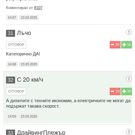
Коментиран от
#107
14:07
23.03.2025
Лъчо
31
30
36
ОТГОВОР
Категорично ДА!
14:08
23.03.2025
С 20 км/ч
32
10
30
ОТГОВОР
А дизелите с техните икономии, а електричките не могат да
подържат такава скорост.
14:09
23.03.2025
ДрайвингПлежър
33