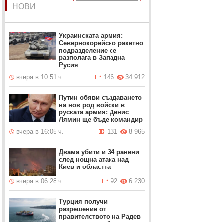
НОВИ
Украинската армия:
Севернокорейско ракетно
подразделение се
разполага в Западна
Русия
вчера в 10:51 ч.
146
34 912
Путин обяви създаването
на нов род войски в
руската армия: Денис
Лямин ще бъде командир
вчера в 16:05 ч.
131
8 965
Двама убити и 34 ранени
след нощна атака над
Киев и областта
вчера в 06:28 ч.
92
6 230
Турция получи
разрешение от
правителството на Радев