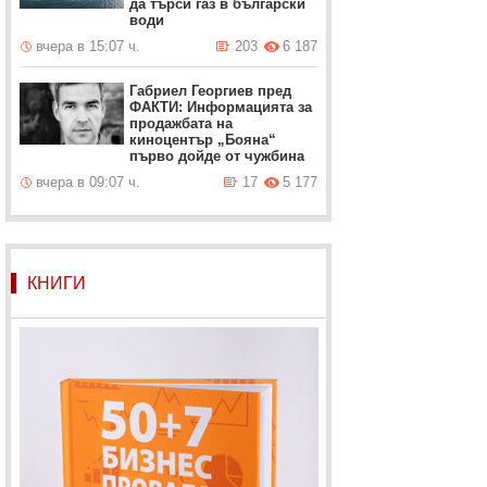
да търси газ в български
води
вчера в 15:07 ч.
203
6 187
Габриел Георгиев пред
ФАКТИ: Информацията за
продажбата на
киноцентър „Бояна“
първо дойде от чужбина
вчера в 09:07 ч.
17
5 177
КНИГИ