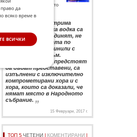
Някои
коментар за напускането
 право да
си на НФСБ
по всяко време в
“
Това че двама трима
човека на бутилка водка са
решили да се обединят, не
ТЕ ВСИЧКИ
означава, че хората по
места са се обединили с
такъв ентусиазъм.
Листите, които предстоят
да бъдат представени, са
изпълнени с изключително
компрометирани хора и с
хора, които са доказали, че
нямат място в Народното
„
събрание.
15 Февруари, 2017 г.
ТОП 5
ЧЕТЕНИ
|
КОМЕНТИРАНИ
|