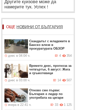
Другите куизове може да
намерите тук. Успех !
ОЩЕ
НОВИНИ ОТ БЪЛГАРИЯ
Скандалът с младежите в
Банско влезе в
прокуратурата ОБЗОР
днес в 04:04 ч.
4
354
Времето днес, прогноза за
четвъртък, 6 август: Жега
и гръмотевици
днес в 03:00 ч.
14
507
Отново сме първи:
България е лидер по
употребата на цигари
вчера в 22:41 ч.
33
1 125