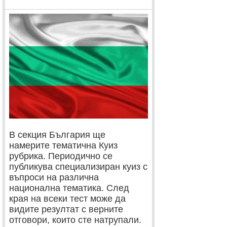
В секция България ще
намерите тематична Куиз
рубрика. Периодично се
публикува специализиран куиз с
въпроси на различна
национална тематика. След
края на всеки тест може да
видите резултат с верните
отговори, които сте натрупали.