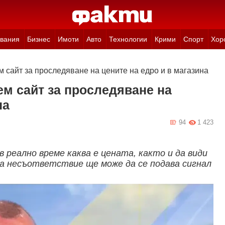
вания
Бизнес
Имоти
Авто
Технологии
Крими
Спорт
Хор
 сайт за проследяване на цените на едро и в магазина
м сайт за проследяване на
на
94
1 423
 реално време каква е цената, както и да види
ма несъответствие ще може да се подава сигнал