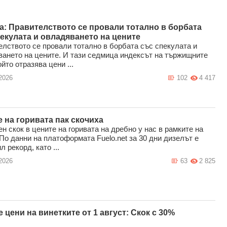
а: Правителството се провали тотално в борбата
екулата и овладяването на цените
лството се провали тотално в борбата със спекулата и
ването на цените. И тази седмица индексът на тържищните
ойто отразява цени ...
2026
102
4 417
 на горивата пак скочиха
н скок в цените на горивата на дребно у нас в рамките на
По данни на платоформата Fuelo.net за 30 дни дизелът е
л рекорд, като ...
2026
63
2 825
 цени на винетките от 1 август: Скок с 30%