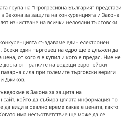
та група на "Прогресивна България" представи
в Закона за защита на конкуренцията и Закона
елят изчистване на всички нелоялни търговски
 конкуренцията създаваме един електронен
. Всеки един търговец на едро ще е длъжен да
цена, от кого я е купил и кого е предал. Ние не
е доста от пратките на водещи европейски
 пазарна сила при големите търговски вериги
ни Джиков.
въведохме в Закона за защита на
н сайт, който да събира цялата информация по
 да види в реално време каква е цената, както
 Когато има несъответствие ще може да се