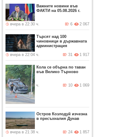
Важните новини във
ФАКТИ на 05.08.2026 г.
вчера в 22:30 ч.
6
2 067
Търсят над 100
чиновници в държавната
администрация
вчера в 22:04 ч.
31
1 917
Кола се обърна по таван
във Велико Търново
вчера в 21:48 ч.
10
1 069
Остров Козлодуй изчезна
в пресъхналия Дунав
вчера в 21:38 ч.
24
1 857