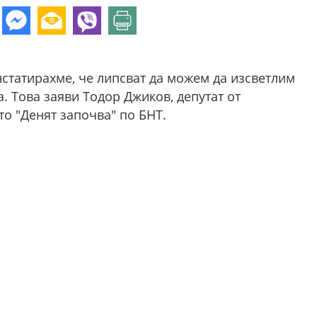
нстатирахме, че липсват да можем да изсветлим
. Това заяви Тодор Джиков, депутат от
о "Денят започва" по БНТ.