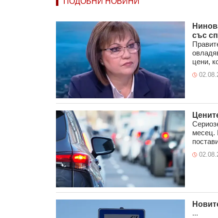
ПОДОБНИ НОВИНИ
Нинов
със сп
Правите
овладя
цени, к
02.08.
Цените
Сериозе
месец. 
постави
02.08.
Новите
...