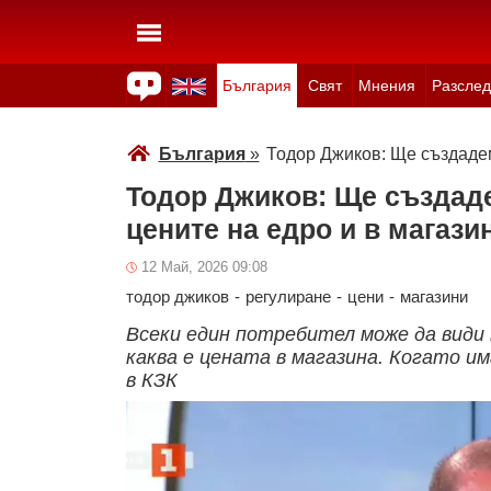
България
Свят
Мнения
Разслед
Здраве
Времето
Анкети
Вицове
Куизове
България
»
Тодор Джиков: Ще създадем
Тодор Джиков: Ще създаде
цените на едро и в магази
12 Май, 2026 09:08
тодор джиков
-
регулиране
-
цени
-
магазини
Всеки един потребител може да види в
каква е цената в магазина. Когато и
в КЗК