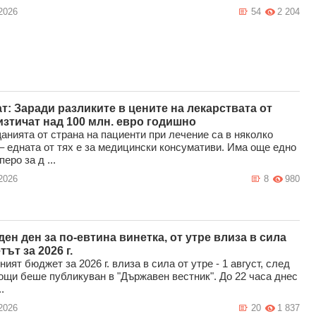
2026
54
2 204
т: Заради разликите в цените на лекарствата от
зтичат над 100 млн. евро годишно
нията от страна на пациенти при лечение са в няколко
– едната от тях е за медицински консумативи. Има още едно
еро за д ...
2026
8
980
ен ден за по-евтина винетка, от утре влиза в сила
ът за 2026 г.
ият бюджет за 2026 г. влиза в сила от утре - 1 август, след
ощи беше публикуван в "Държавен вестник". До 22 часа днес
.
2026
20
1 837