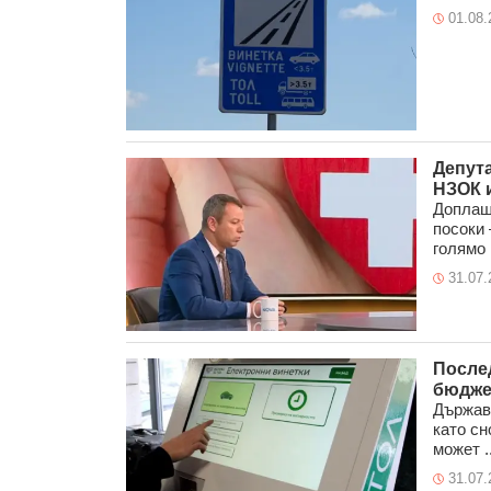
01.08.
Депута
НЗОК и
Доплаща
посоки 
голямо п
31.07.
Послед
бюджет
Държавн
като сн
может ..
31.07.