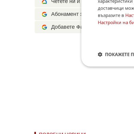
характеристики 
Четете ни и в Google News Show
доставчици може
Абонамент за Факти.БГ в Google 
възразите в
Нас
Настройки на б
Добавете Факти.БГ като предпоч
ПОКАЖЕТЕ 