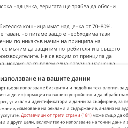
исока надценка, веригата ще трябва да обясни
ебителска кошница имат надценка от 70–80%.
е таван, но питаме защо е необходима тази
речим по никакъв начин на принципа на
е се мъчим да защитим потребителя и в същото
оизводителите. Не се водим от принципа да
, искаме да въведем една разумна надценка –
%", посочи още Тодор Джиков.
 използване на вашите данни
артньори използваме бисквитки и подобни технологии, за 
остъп до информация на вашето устройство и да обработва
☆
☆
☆
☆
☆
Поставете оценка:
адрес, уникални идентификатори и данни за сърфиране, за 
Оценка
2.3
от
15
гласа.
ржание, измерване на реклами и съдържание, анализ на ау
 услугите.
Доставчици от трети страни (181)
може също да об
,
Instagram
,
YouTube
,
канал Viber
,
X
ези и други цели, включително използване на точни данни 