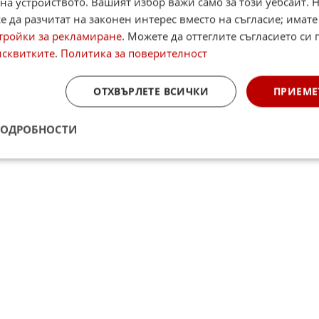
на устройството. Вашият избор важи само за този уебсайт. 
case
 да разчитат на законен интерес вместо на съгласие; имате
Alerts
тройки за рекламиране
. Можете да оттеглите съгласието си 
исквитките
.
Политика за поверителност
итан източник в Google
ОТХВЪРЛЕТЕ ВСИЧКИ
ПРИЕМЕ
ПОДРОБНОСТИ