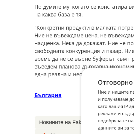
По думите му, когато се констатира в
на каква база е тя.
"Конкретни продукти в малката потр
Ние не въвеждаме цена, не въвеждам
надценка. Нека да докажат. Ние не п
свободната конкуренция и пазар. Ни
време да не се върне буферът към пр
въведем планова държавна икономика
една реална и необходима, до 20–30
Отговорно
Ние и нашите п
България
и получаваме д
като вашия IP 
реклами и съдъ
подобряване на
Новините на Fakti.bg – във
Facebook
данните ви за т