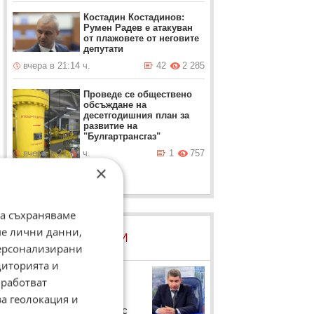
Костадин Костадинов:
Румен Радев е атакуван
от плажoвете от неговите
депутати
вчера в 21:14 ч.
42
2 285
Проведе се обществено
обсъждане на
десетгодишния план за
развитие на
"Булгартрансгаз"
вчера в 21:09 ч.
1
757
×
да съхраняваме
ме лични данни,
ЛОВЦИ НА БИСЕРИ
персонализирани
диторията и
Димитър
работват
Байрактаров
за геолокация и
Димитър Байрактаров с