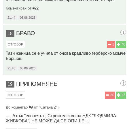
Коментиран от
#22
21:44
05.06.2026
БРАВО
18
1
76
ОТГОВОР
Тази женица се е учила от онова крадливо герберско момче
Боршош
21:45
05.06.2026
ПРИПОМНЯНЕ
19
20
13
ОТГОВОР
До коментар
#9
от "Сатана Z":
..... A пък "eпoпeятa", Cтрoитeлcтвo нa НДК "ЛЮДМИЛA
ЖИВКOВA", НE МOЖE ДA CE OПИШE....