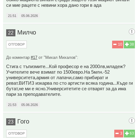
си мие рацете с невини хора дано гори в ада
21:51
05.06.2026
Милчо
22
10
38
ОТГОВОР
До коментар
#17
от "Михал Михалов":
Стига с тъпизмите...Кой професор е на 2000лв,младеж?
Учителите вече взимат по 1500евро.На 5млн.-52
университета,армия от лапачи,само прибират и
реват.ВИТИЗ изкарва по сто артисти всяка година...Къде ги
бутат,не ми е ясно.Университетите се отварят за да има
пари за преподавателите.
21:53
05.06.2026
Гого
23
3
63
ОТГОВОР