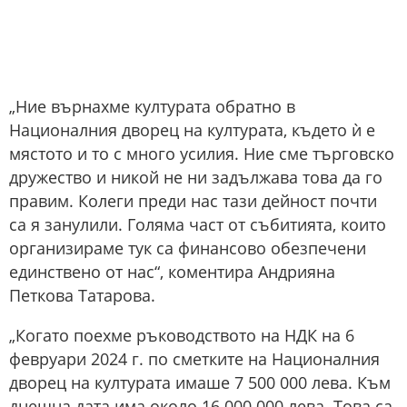
„Ние върнахме културата обратно в
Националния дворец на културата, където ѝ е
мястото и то с много усилия. Ние сме търговско
дружество и никой не ни задължава това да го
правим. Колеги преди нас тази дейност почти
са я занулили. Голяма част от събитията, които
организираме тук са финансово обезпечени
единствено от нас“, коментира Андрияна
Петкова Татарова.
„Когато поехме ръководството на НДК на 6
февруари 2024 г. по сметките на Националния
дворец на културата имаше 7 500 000 лева. Към
днешна дата има около 16 000 000 лева. Това са