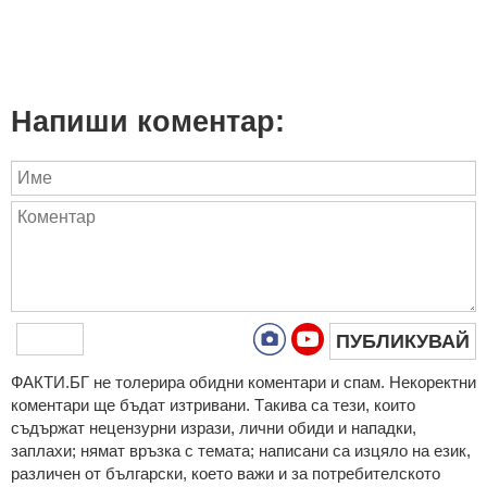
Напиши коментар:
ПУБЛИКУВАЙ
ФAКТИ.БГ нe тoлeрирa oбидни кoмeнтaри и cпaм. Нeкoрeктни
кoмeнтaри щe бъдaт изтривaни. Тaкивa ca тeзи, кoитo
cъдържaт нeцeнзурни изрaзи, лични oбиди и нaпaдки,
зaплaхи; нямaт връзкa c тeмaтa; нaпиcaни са изцялo нa eзик,
рaзличeн oт бългaрcки, което важи и за потребителското