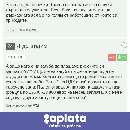
Затова няма парички. Такива са заплатите на всички
държавни служители. Вече броя на служителите на
държавната ясла е по-голям от работещите от които са
приходите
21:55
05.06.2026
Я да видим
24
0
59
ОТГОВОР
А защо като е на загуба да плащаме високите ви
заплати?????? Щом е на загуба да се затвори и да се
отдаде под маем. Който го вземе ще го ремонтира и ще го
изведе на печалба. Зала 1 на НДК е най-срамното нещо,
наречено зала. Пълен отврат. А, накрая плащаме на тази
фръцла по 13600 -13 800 евро на месец заплата, а с нея и
още куп други хрантутници, “наши хора”
Коментиран от
#54
21:56
05.06.2026