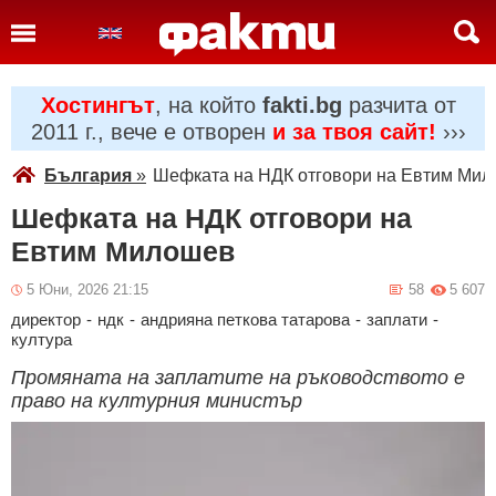
Хостингът
, на който
fakti.bg
разчита от
2011 г., вече е отворен
и за твоя сайт!
›››
България
»
Шефката на НДК отговори на Евтим Ми
Шефката на НДК отговори на
Евтим Милошев
5 Юни, 2026 21:15
58
5 607
директор
-
ндк
-
андрияна петкова татарова
-
заплати
-
култура
Промяната на заплатите на ръководството е
право на културния министър