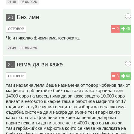
21:48
05.06.2026
Без име
20
0
45
ОТГОВОР
Че и няколко фирми има госпожата.
21:49
05.06.2026
няма да ви каже
21
3
60
ОТГОВОР
тази нахална леля беше назначена от тодор чобанов пак от
мафията герб питайте бойко ка тази лелка харчила тези
14000 евро на месец няма да ви каже защото 10,000 евро
влизат в неговото шкафче така е работила мафията от 17
години и за туй е купил секците за избори ха сега ако има
съдебна система да я накара да върне тези пари както
карат хората с фълшиви телкове за пенция да врщат
парите нека и тя да ги върне че то 4000 евро са много за
тази гербажийска мафиотка който се качва на люлката на
бойко мафиота винаги страда защото този мафиот винаги