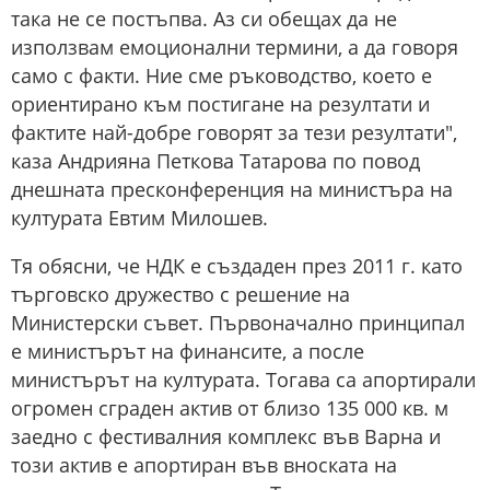
така не се постъпва. Аз си обещах да не
използвам емоционални термини, а да говоря
само с факти. Ние сме ръководство, което е
ориентирано към постигане на резултати и
фактите най-добре говорят за тези резултати",
каза Андрияна Петкова Татарова по повод
днешната пресконференция на министъра на
културата Евтим Милошев.
Тя обясни, че НДК е създаден през 2011 г. като
търговско дружество с решение на
Министерски съвет. Първоначално принципал
е министърът на финансите, а после
министърът на културата. Тогава са апортирали
огромен сграден актив от близо 135 000 кв. м
заедно с фестивалния комплекс във Варна и
този актив е апортиран във вноската на