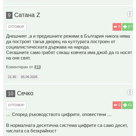
Сатана Z
9
5
67
ОТГОВОР
Днешният ,а и предишните режими в България никога няма
да построят такъв дворец на културата построен от
социалистическата държава на народа.
Сегашните само грабят сякаш ковчега има джоб да го носят
на оня свят.
Коментиран от
#19
21:30
05.06.2026
Сечко
10
0
42
ОТГОВОР
… Според ръководството цифрите, оповестени …
В нормалната десетична система цифрите са само десет,
числата са безкрайност