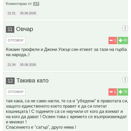
Коментиран от
#33
21:31
05.06.2026
Овчар
11
1
49
ОТГОВОР
Кокаин трюфели и Джони Уокър син етикет за тази на гърба
на народа..!
21:34
05.06.2026
Такива като
12
1
78
ОТГОВОР
тая кака, са не само нагли, те са и "убедени" в правотата си,
защото единственото което правят е да си плетат
кошницата ! С годините са се научили от кого да вземат и
на кого да дават ! Освен това с времето се възпроизвеждат
и множат !
Спасението е "сатър", друго няма !