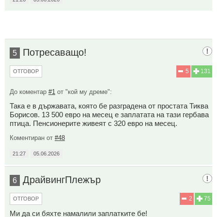
Потресаващо!
5
5
131
ОТГОВОР
До коментар
#1
от "кой му дреме":
Така е в държавата, която бе разградена от простата Тиква
Борисов. 13 500 евро на месец е заплатата на тази гербава
птица. Пенсионерите живеят с 320 евро на месец.
Коментиран от
#48
21:27
05.06.2026
ДрайвингПлежър
6
2
75
ОТГОВОР
Ми да си бяхте намалили заплатките бе!