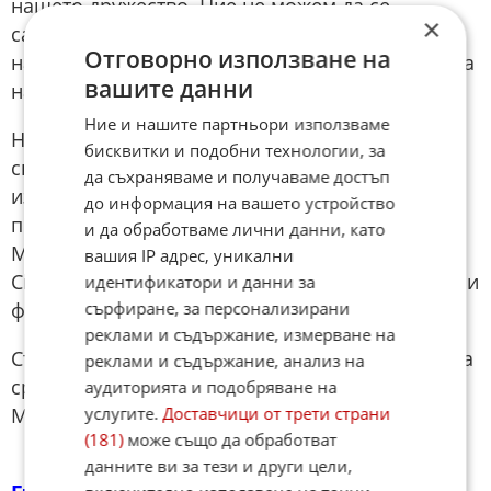
нашето дружество. Ние не можем да се
×
самоиздържаме в момента, не може да отидем
Отговорно използване на
на печалба без инвестиции. А с тази поддръжка
вашите данни
на сградния фонд е трудно“, разясни той.
Ние и нашите партньори използваме
НДК не се страхува от проверки, защото сме
бисквитки и подобни технологии, за
спазили буквата на закона, каза
да съхраняваме и получаваме достъп
изпълнителният директор. Нямам никакви
до информация на вашето устройство
притеснения, допълни тя и призова
и да обработваме лични данни, като
Министерство на културата да направи одит.
вашия IP адрес, уникални
Според нея не е редно да се изнасят некоректни
идентификатори и данни за
сърфиране, за персонализирани
факти.
реклами и съдържание, измерване на
Съветът на директорите на НДК заяви в края на
реклами и съдържание, анализ на
срещата с медиите, че се надява на диалог с
аудиторията и подобряване на
услугите.
Доставчици от трети страни
Министерство на културата.
(181)
може също да обработват
данните ви за тези и други цели,