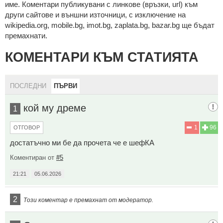
име. Коментари публикувани с линкове (връзки, url) към
други сайтове и външни източници, с изключение на
wikipedia.org, mobile.bg, imot.bg, zaplata.bg, bazar.bg ще бъдат
премахнати.
КОМЕНТАРИ КЪМ СТАТИЯТА
ПОСЛЕДНИ
ПЪРВИ
кой му дреме
1
1
96
ОТГОВОР
достатъчно ми бе да прочета че е шефКА
Коментиран от
#5
21:21
05.06.2026
2
Този коментар е премахнат от модератор.