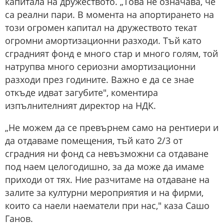
капитала на дружеството. „Това не означава, че
са реални пари. В момента на апортирането на
този огромен капитал на дружеството текат
огромни амортизационни разходи. Тъй като
сградният фонд е много стар и много голям, той
натрупва много сериозни амортизационни
разходи през годините. Важно е да се знае
откъде идват загубите", коментира
изпълнителният директор на НДК.
„Не можем да се превърнем само на рентиери и
да отдаваме помещения, тъй като 2/3 от
сградния ни фонд са невъзможни са отдаване
под наем целогодишно, за да може да имаме
приходи от тях. Ние разчитаме на отдаване на
залите за културни мероприятия и на фирми,
които са наели наематели при нас," каза Сашо
Ганов.