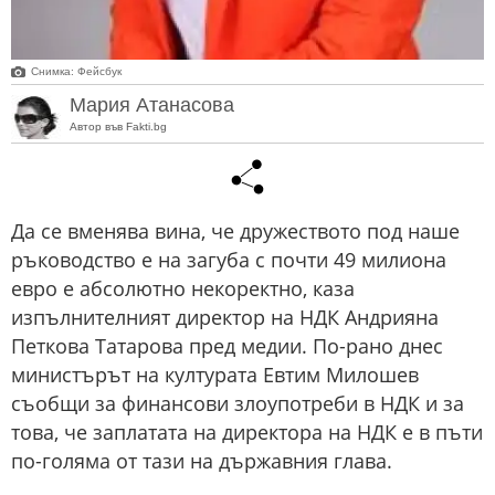
Снимка: Фейсбук
Мария Атанасова
Автор във Fakti.bg
Да се вменява вина, че дружеството под наше
ръководство е на загуба с почти 49 милиона
евро е абсолютно некоректно, каза
изпълнителният директор на НДК Андрияна
Петкова Татарова пред медии. По-рано днес
министърът на културата Евтим Милошев
съобщи за финансови злоупотреби в НДК и за
това, че заплатата на директора на НДК е в пъти
по-голяма от тази на държавния глава.