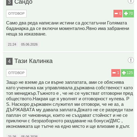
Сандо
3
0
70
ОТГОВОР
Само два реда написани истини са достатъчни Голямата
баданарка да се включи моментално.Явно има забранени
неща за изказване.
21:24
05.06.2026
Тази Калинка
4
1
125
ОТГОВОР
Защо не вземе да си върне заплатата, ами се обяснява
като ученичка как управлявала държавна собственост като
топ мениджър.Тъжното е , че не се чувстват отговорни пред
обществото.Накрая ще я уволнят и отговорност нулева. P
S. Наскоро държавен служител ми отговори, че не аз, а
ДЪРЖАВАТА му давала заплата.Докато не се разреди тази
паплач от чиновници, които не създават стойност и не се
приключи с безразборното раздаване на бонуси/ДМС ,
икономиката ще тъпче на едно място и ще влизаме в дълг.
21:26
05.06.2026