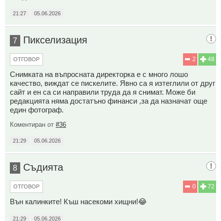
21:27
05.06.2026
Пикселизация
7
2
48
ОТГОВОР
Снимката на въпросната директорка е с много лошо
качество, виждат се пискелите. Явно са я изтеглили от друг
сайт и ен са си направили труда да я снимат. Може би
редакцията няма достатъно финанси ,за да назначат още
един фотограф.
Коментиран от
#36
21:29
05.06.2026
Съдията
8
0
72
ОТГОВОР
Вън калинките! Къш насекоми хищни!😂
21:29
05.06.2026