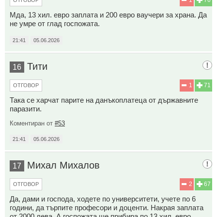
Мда, 13 хил. евро заплата и 200 евро ваучери за храна. Да
не умре от глад госпожата.
21:41
05.06.2026
Тити
16
1
71
ОТГОВОР
Така се харчат парите на данъкоплатеца от държавните
паразити.
Коментиран от
#53
21:41
05.06.2026
Михал Михалов
17
2
67
ОТГОВОР
Да, дами и господа, ходете по университети, учете по 6
години, да търпите професори и доценти. Накрая заплата
от 2000 лева. А госпожата ще прибира по 13 хил. евро.