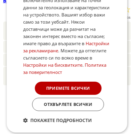
България
включително използване на точни
☆
☆
☆
☆
☆
данни за геолокация и характеристики
Поставете оценка:
на устройството. Вашият избор важи
Оценка
1.5
от
52
гласа.
само за този уебсайт. Някои
Новините на Fakti.bg – във
Facebook
,
доставчици може да разчитат на
Instagram
,
YouTube
,
канал Viber
,
X
законен интерес вместо на съгласие;
имате право да възразите в
Настройки
Четете ни и в Google News Showcase
за рекламиране
. Можете да оттеглите
съгласието си по всяко време в
Абонамент за Факти.БГ в Google Alerts
Настройки на бисквитките
.
Политика
за поверителност
Добавете Факти.БГ като предпочитан
източник в Google
ПРИЕМЕТЕ ВСИЧКИ
ОТХВЪРЛЕТЕ ВСИЧКИ
ПОКАЖЕТЕ ПОДРОБНОСТИ