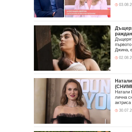
03.08.
Дъщеря
раждан
Дъщерят
първото
Джина, е
02.08.
Натали
(СНИМ
Натали 
лична с
актриса .
30.07.