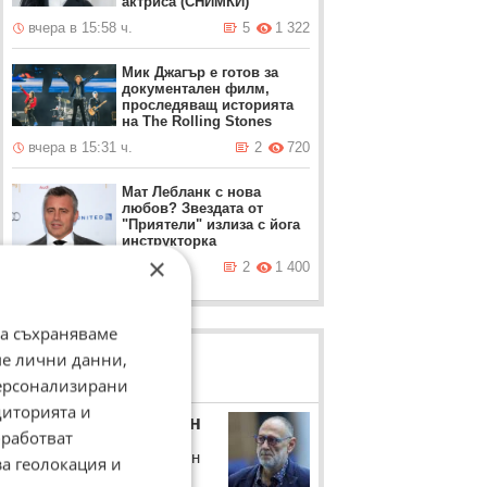
актриса (СНИМКИ)
вчера в 15:58 ч.
5
1 322
Мик Джагър е готов за
документален филм,
проследяващ историята
на The Rolling Stones
вчера в 15:31 ч.
2
720
Мат Лебланк с нова
любов? Звездата от
"Приятели" излиза с йога
инструкторка
×
вчера в 14:58 ч.
2
1 400
да съхраняваме
ме лични данни,
ЛОВЦИ НА БИСЕРИ
персонализирани
диторията и
Любен Дилов – син
работват
Интелектуалецът Любен
за геолокация и
Дилов - син с коментар