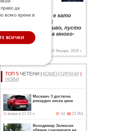
Някои
във "Фейсбук"
 право да
“
по всяко време в
Късната любов е като
плаж през зимата:
романтично, красиво, пусто
и не ти се съблича много-
„
ТЕ ВСИЧКИ
много....
15 Януари, 2025 г.
ТОП 5
ЧЕТЕНИ
|
КОМЕНТИРАНИ
|
НОВИ
Москвич 3 достигна
рекордно ниска цена
вчера в 17:23 ч.
52
23 951
Володимир Зеленски
обвини съюзниците на