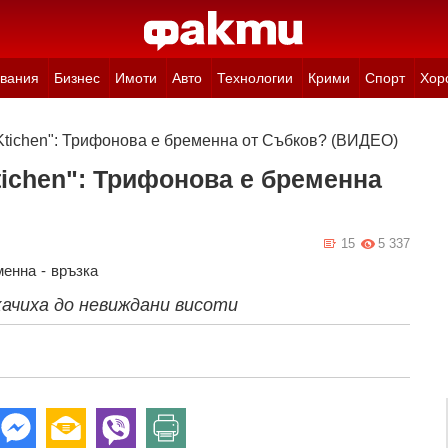
вания
Бизнес
Имоти
Авто
Технологии
Крими
Спорт
Хор
 Ktichen": Трифонова е бременна от Събков? (ВИДЕО)
tichen": Трифонова е бременна
15
5 337
менна
-
връзка
ачиха до невиждани висоти