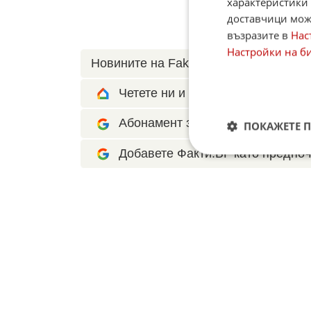
характеристики 
доставчици може
възразите в
Нас
Настройки на б
Новините на Fakti.bg – във
Facebook
Четете ни и в Google News Show
Абонамент за Факти.БГ в Google 
ПОКАЖЕТЕ 
Добавете Факти.БГ като предпоч