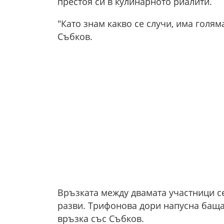
престоя си в кулинарното риалити.
"Като знам какво се случи, има голя
Събков.
Връзката между двамата участници с
разви. Трифонова дори напусна бащат
връзка със Събков.