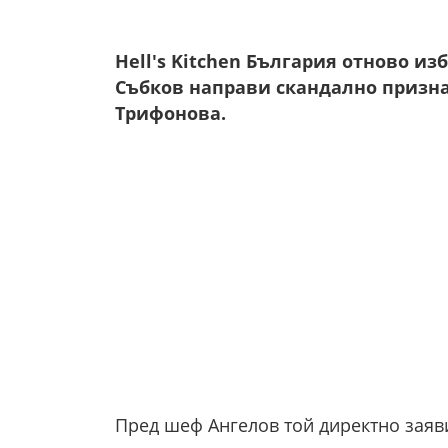
Hell's Kitchen България отново из
Събков направи скандално призна
Трифонова.
Пред шеф Ангелов той директно заяви