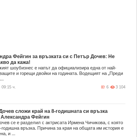
ндра Фейгин за връзката си с Петър Дочев: Не
кво да кажа!
кият шоубизнес е напът да официализира една от най-
ващите и горещи двойки на годината. Водещият на „Преди
..
 09:15 ч.
6
3 104
Дочев сложи край на 8-годишната си връзка
 Александра Фейгин
очев се е разделил с актрисата Ирмена Чичикова, с която
-годишна връзка. Причина за края на общата им история е
а, и ...