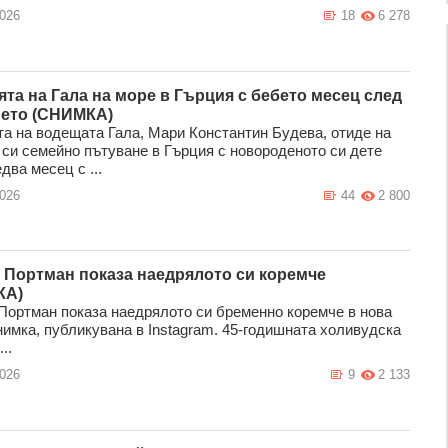
2026
18
6 278
та на Гала на море в Гърция с бебето месец след
ето (СНИМКА)
а на водещата Гала, Мари Константин Будева, отиде на
 си семейно пътуване в Гърция с новороденото си дете
два месец с ...
2026
44
2 800
 Портман показа наедрялото си коремче
КА)
Портман показа наедрялото си бременно коремче в нова
нимка, публикувана в Instagram. 45-годишната холивудска
..
2026
9
2 133