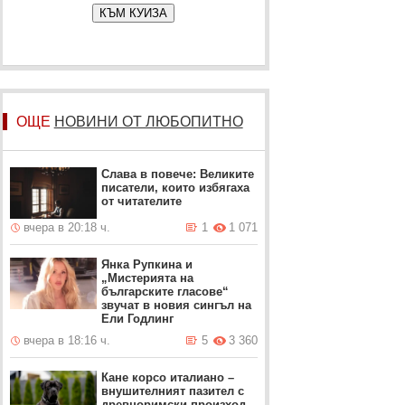
КЪМ КУИЗА
ОЩЕ
НОВИНИ ОТ ЛЮБОПИТНО
Слава в повече: Великите
писатели, които избягаха
от читателите
вчера в 20:18 ч.
1
1 071
Янка Рупкина и
„Мистерията на
българските гласове“
звучат в новия сингъл на
Ели Годлинг
вчера в 18:16 ч.
5
3 360
Кане корсо италиано –
внушителният пазител с
древноримски произход