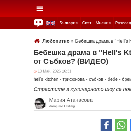
България
Свят
Мнения
Разслед
Здраве
Времето
Анкети
Вицове
Куизове
Любопитно
»
Бебешка драма в "Hell's
Бебешка драма в "Hell's K
от Събков? (ВИДЕО)
13 Май, 2026 16:31
hell's kitchen
-
трифонова
-
събков
-
бебе
-
бре
Страстите в кулинарното шоу се пок
Мария Атанасова
Автор във Fakti.bg