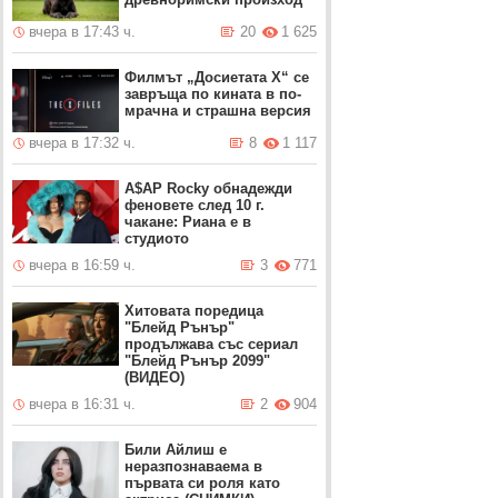
вчера в 17:43 ч.
20
1 625
Филмът „Досиетата Х“ се
завръща по кината в по-
мрачна и страшна версия
вчера в 17:32 ч.
8
1 117
A$AP Rocky обнадежди
феновете след 10 г.
чакане: Риана е в
студиото
вчера в 16:59 ч.
3
771
Хитовата поредица
"Блейд Рънър"
продължава със сериал
"Блейд Рънър 2099"
(ВИДЕО)
вчера в 16:31 ч.
2
904
Били Айлиш е
неразпознаваема в
първата си роля като