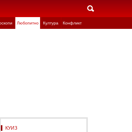
оскопи
Любопитно
Култура
Конфликт
КУИЗ