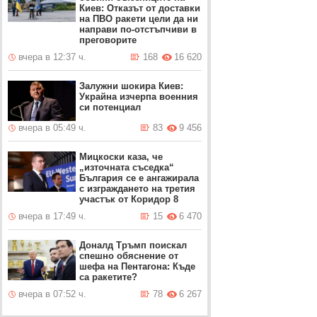
Киев: Отказът от доставки
на ПВО ракети цели да ни
направи по-отстъпчиви в
преговорите
вчера в 12:37 ч.
168
16 620
Залужни шокира Киев:
Украйна изчерпа военния
си потенциал
вчера в 05:49 ч.
83
9 456
Мицкоски каза, че
„източната съседка“
България се е ангажирала
с изграждането на третия
участък от Коридор 8
вчера в 17:49 ч.
15
6 470
Доналд Тръмп поискал
спешно обяснение от
шефа на Пентагона: Къде
са ракетите?
вчера в 07:52 ч.
78
6 267