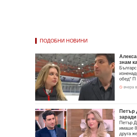
ПОДОБНИ НОВИНИ
Алекса
знам ка
Българс
изненад
обед“ П .
вчера в
Петър 
заради
Петър Д
имаше 8
друга жен