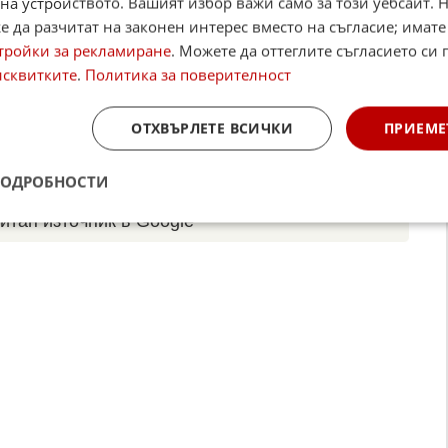
на устройството. Вашият избор важи само за този уебсайт. 
☆
☆
☆
☆
☆
 да разчитат на законен интерес вместо на съгласие; имате
Поставете оценка:
тройки за рекламиране
. Можете да оттеглите съгласието си 
Оценка
2.2
от
17
гласа.
исквитките
.
Политика за поверителност
,
Instagram
,
YouTube
,
канал Viber
,
X
ОТХВЪРЛЕТЕ ВСИЧКИ
ПРИЕМЕ
case
Alerts
ПОДРОБНОСТИ
итан източник в Google