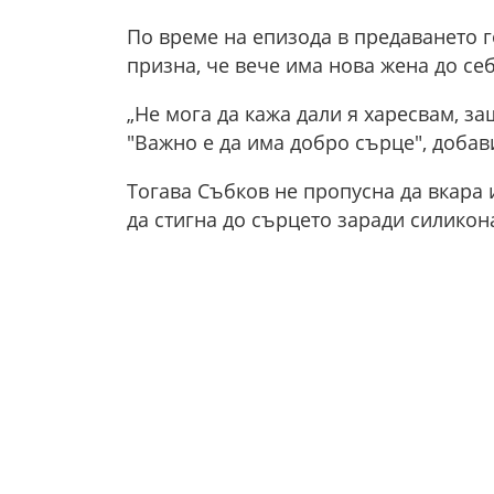
По време на епизода в предаването го
призна, че вече има нова жена до себ
„Не мога да кажа дали я харесвам, за
"Важно е да има добро сърце", добави
Тогава Събков не пропусна да вкара 
да стигна до сърцето заради силикона