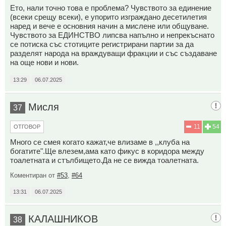
Ето, нали точно това е проблема? Чувството за единение
(всеки срещу всеки), е упорито изграждано десетилетия
наред и вече е основния начин а мислене или общуване.
Чувството за ЕДИНСТВО липсва напълно и непрекъснато
се потиска със стотиците регистрирани партии за да
разделят народа на враждуващи фракции и със създаване
на още нови и нови.
13:29
06.07.2025
Мисля
37
11
54
ОТГОВОР
Много се смея когато кажат,че влизаме в ,,клуба на
богатите".Ще влезем,ама като фикус в коридора между
тоалетната и стълбището.Да не се вижда тоалетната.
Коментиран от
#53
,
#64
13:31
06.07.2025
КАЛАШНИКОВ
38