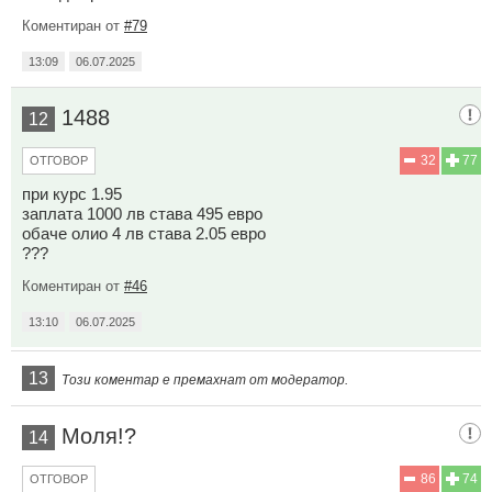
Коментиран от
#79
13:09
06.07.2025
1488
12
32
77
ОТГОВОР
при курс 1.95
заплата 1000 лв става 495 евро
обаче олио 4 лв става 2.05 евро
???
Коментиран от
#46
13:10
06.07.2025
13
Този коментар е премахнат от модератор.
Моля!?
14
86
74
ОТГОВОР