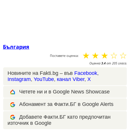
България
☆
☆
☆
☆
☆
Поставете оценка:
Оценка
3.4
от
205
гласа.
Новините на Fakti.bg – във
Facebook
,
Instagram
,
YouTube
,
канал Viber
,
X
Четете ни и в Google News Showcase
Абонамент за Факти.БГ в Google Alerts
Добавете Факти.БГ като предпочитан
източник в Google