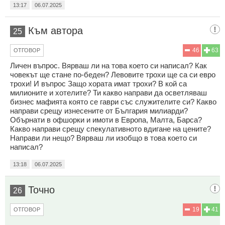
13:17
06.07.2025
Към автора
25
46
63
ОТГОВОР
Личен въпрос. Вярваш ли на това което си написал? Как
човекът ще стане по-беден? Левовите трохи ще са си евро
трохи! И въпрос Защо хората имат трохи? В кой са
милионите и хотелите? Ти какво направи да осветляваш
бизнес мафията която се гаври със служителите си? Какво
направи срещу изнесените от България милиарди?
Обърнати в офшорки и имоти в Европа, Малта, Барса?
Какво направи срещу спекулативното вдигане на цените?
Направи ли нещо? Вярваш ли изобщо в това което си
написал?
13:18
06.07.2025
Точно
26
19
41
ОТГОВОР