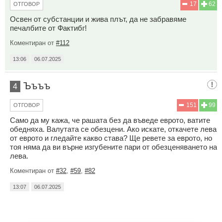
17
62
ОТГОВОР
Освен от субстанции и жива плът, да не забравяме
печалбите от Фактибг!
Коментиран от
#112
13:06
06.07.2025
Ъъъъ
4
151
99
ОТГОВОР
Само да му кажа, че рашата без да въведе еврото, ватите
обедняха. Валутата се обезцени. Ако искате, откачете лева
от еврото и гледайте какво става? Ще ревете за еврото, но
тоя няма да ви върне изгубените пари от обезценяването на
лева.
Коментиран от
#32
,
#59
,
#82
13:07
06.07.2025