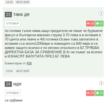
13:15
06.07.2025
така де
23
16
82
ОТГОВОР
по голяма тъпня няма.защо предателя не пише че бурканче
фасул в български магазин струва 3.70 лева а в испания е
70 цента или левче и 40стотинки.Освен това заплатите в
испания сса около1200евро и помощите са 600 евро и се
живее защото всичко е по евтино отколкото в БГ.ТРЯБВА
ДИРЕКТНА БАЗА ЗА СРАВНЕНИЕ В бг ни лъжат за всичко
и ИЗНАСЯТ ВАЛУТАТА ПРЕЗ БГ ЛЕВА
Коментиран от
#26
13:16
06.07.2025
иди
24
29
15
ОТГОВОР
се гр@мни