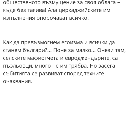
общественото възмущение за своя облага –
къде без такива! Ала циркаджийските им
изпълнения опорочават всичко.
Как да превъзмогнем егоизма и всички да
станем българи?... Поне за малко... Онези там,
селските мафиотчета и евроджендърите, са
пъзльовци, много не им трябва. Но засега
събитията се развиват според техните
очаквания.