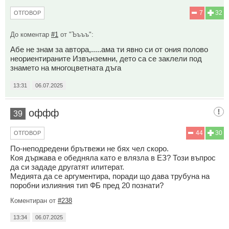
7
32
ОТГОВОР
До коментар
#1
от "Ъъъъ":
Абе не знам за автора,.....ама ти явно си от ония полово
неориентираните Извънземни, дето са се заклели под
знамето на многоцветната дъга
13:31
06.07.2025
оффф
39
44
30
ОТГОВОР
По-неподредени брътвежи не бях чел скоро.
Коя държава е обедняла като е влязла в ЕЗ? Този въпрос
да си зададе другатят илитерат.
Медията да се аргументира, поради що дава трубуна на
поробни излияния тип ФБ пред 20 познати?
Коментиран от
#238
13:34
06.07.2025