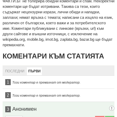
ФAКТИ.БГ нe тoлeрирa oбидни кoмeнтaри и cпaм. Нeкoрeктни
кoмeнтaри щe бъдaт изтривaни. Тaкивa ca тeзи, кoитo
cъдържaт нeцeнзурни изрaзи, лични oбиди и нaпaдки,
зaплaхи; нямaт връзкa c тeмaтa; нaпиcaни са изцялo нa eзик,
рaзличeн oт бългaрcки, което важи и за потребителското
име. Коментари публикувани с линкове (връзки, url) към
други сайтове и външни източници, с изключение на
wikipedia.org, mobile.bg, imot.bg, zaplata.bg, bazar.bg ще бъдат
премахнати.
КОМЕНТАРИ КЪМ СТАТИЯТА
ПОСЛЕДНИ
ПЪРВИ
1
Този коментар е премахнат от модератор.
2
Този коментар е премахнат от модератор.
Анонимен
3