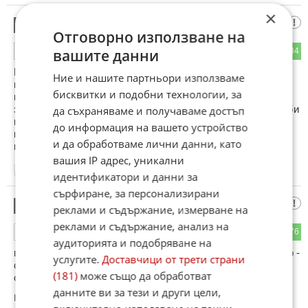
×
Евро
5
Отговорно използване на
104
84
вашите данни
ОТГОВОР
Румен Радев защитава не лева. Защитава българската
Ние и нашите партньори използваме
мафия от бизнесмени които контролират ЛЕВА и съдбите
бисквитки и подобни технологии, за
на хората! Онези които искат същото положение да се
запази и занапред. Да укриват данъци, осигуровки, печалби
да съхраняваме и получаваме достъп
и да дават евтини заплати в обезценени левове, за да си
до информация на вашето устройство
купуват апартаменти вили и хотели! Слънце грее не само
и да обработваме лични данни, като
над главите на мафиотите, но и над всички останали хора!
вашия IP адрес, уникални
13:07
06.07.2025
идентификатори и данни за
сърфиране, за персонализирани
Извънредно положение и
6
реклами и съдържание, измерване на
реклами и съдържание, анализ на
118
76
ОТГОВОР
аудиторията и подобряване на
поставяне на проруските елементи извън закона! По точно -
услугите.
Доставчици от трети страни
съд за предателство и поставяне в услуга на враждебна
(181)
може също да обработват
страна - според Закона е от 5 до 15 г.
данните ви за тези и други цели,
Коментиран от
#58