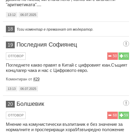
"аритметиката"....
13:12
06.07.2025
18
Този коментар е премахнат от модератор.
Последния Софиянец
19
50
65
ОТГОВОР
Погледнете какво правят в Китай с цифровият юан.Същият
концлагер чака и нас с Цифровото евро.
Коментиран от
#29
13:13
06.07.2025
Болшевик
20
68
59
ОТГОВОР
Мнение на комунистически възпитаник е без значение за
нормалните и проспериращи хора!Извънредно положение