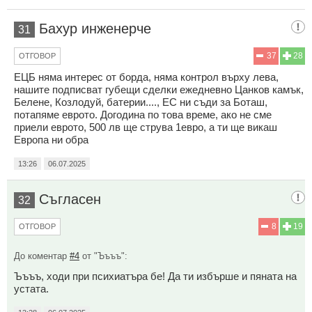
Бахур инженерче
31
37
28
ОТГОВОР
ЕЦБ няма интерес от борда, няма контрол върху лева,
нашите подписват губещи сделки ежедневно Цанков камък,
Белене, Козлодуй, батерии...., ЕС ни съди за Боташ,
потапяме еврото. Догодина по това време, ако не сме
приели еврото, 500 лв ще струва 1евро, а ти ще викаш
Европа ни обра
13:26
06.07.2025
Съгласен
32
8
19
ОТГОВОР
До коментар
#4
от "Ъъъъ":
Ъъъъ, ходи при психиатъра бе! Да ти избърше и пяната на
устата.