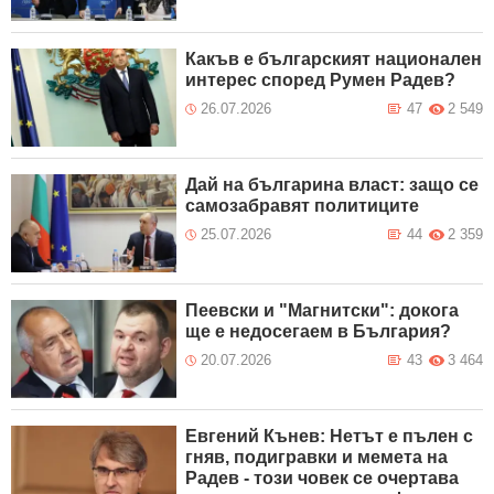
Какъв е българският национален
интерес според Румен Радев?
26.07.2026
47
2 549
Дай на българина власт: защо се
самозабравят политиците
25.07.2026
44
2 359
Пеевски и "Магнитски": докога
ще е недосегаем в България?
20.07.2026
43
3 464
Евгений Кънев: Нетът е пълен с
гняв, подигравки и мемета на
Радев - този човек се очертава