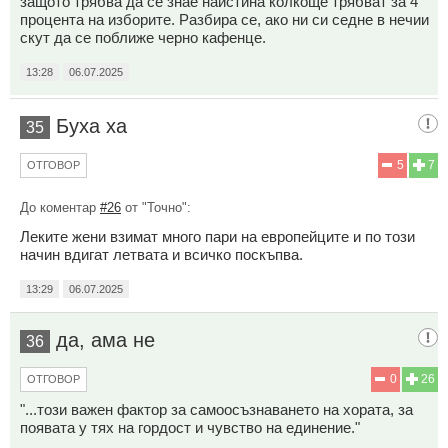
защото трябва да се знае наистина колкоще трябват за 4
процента на изборите. Разбира се, ако ни си седне в нечии
скут да се поближе черно кафенце.
13:28
06.07.2025
Буха ха
35
5
7
ОТГОВОР
До коментар
#26
от "Точно":
Леките жени взимат много пари на европейците и по този
начин вдигат летвата и всичко поскъпва.
13:29
06.07.2025
да, ама не
36
0
26
ОТГОВОР
"...този важен фактор за самоосъзнаването на хората, за
появата у тях на гордост и чувство на единение."