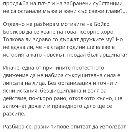
продажба на плът и на забранени субстанции,
не са останали мъже и жени със свежи глави?...
Отделно не разбирам мотивите на Бойко
Борисов да се хване на това позорно хоро.
Толкова ли здраво го държат дружките му? Но
не вдява ли, че на стари години ще влезе в
историята като човекът, продал българщината?
Иначе, една от причините протестното
движение да не набира съкрушителна сила е
липсата на лица. Без организация и точни и
ясни искания, без дисциплина и воля за
действие, по-скоро рано, отколкото късно, ще
започнат дрязги и праведното дело ще се
разсипе.
Разбира се, разни типове опитват да използват