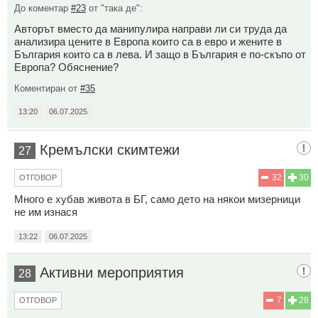
До коментар
#23
от "така де":
Авторът вместо да манипулира направи ли си труда да
анализира цените в Европа които са в евро и жените в
България които са в лева. И защо в България е по-скъпо от
Европа? Обяснение?
Коментиран от
#35
13:20
06.07.2025
Кремълски скимтежи
27
32
30
ОТГОВОР
Много е хубав живота в БГ, само дето на някои мизерници
не им изнася
13:22
06.07.2025
Активни мероприятия
28
7
28
ОТГОВОР