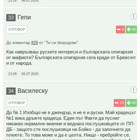
13:28
06.07.2025
Гепи
33
6
46
ОТГОВОР
До коментар
#29
от "Ти си безродник":
Как навръзваш руските интереси и българската олигархия
от мафиоти? Българската олигархия сега краде от Брюксел
и от народа.
13:28
06.07.2025
Василеску
34
15
48
ОТГОВОР
До № 1 Изобщо не е джендър, и не е и руски. Май крадецът
№1 вика дръжте крадеца. Един път Факти да пуснат
някакво нормално мнение и веднага послушковците от ПП-
ДБ - защото сте послушковци на Бойко - да започнете да
плюете. То това може и да е целта. Нищо - пребройте се,