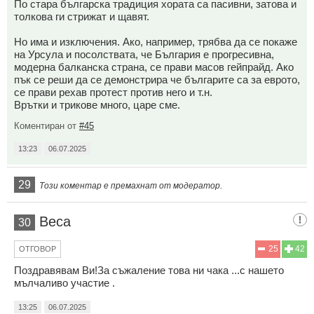
По стара българска традиция хората са пасивни, затова и
толкова ги стрижат и щавят.
Но има и изключения. Ако, например, трябва да се покаже
на Урсула и посолствата, че България е прогресивна,
модерна балканска страна, се прави масов гейпрайд. Ако
пък се реши да се демонстрира че българите са за еврото,
се прави рехав протест против него и т.н.
Врътки и трикове много, царе сме.
Коментиран от
#45
13:23
06.07.2025
29
Този коментар е премахнат от модератор.
Веса
30
25
42
ОТГОВОР
Поздравявам Ви!За съжаление това ни чака ...с нашето
мълчаливо участие .
13:25
06.07.2025