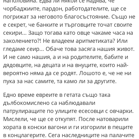
наполовина. Едва ли някой се надява, че
чорбаджиите, пардон, работодателите, ще се
погрижат за неговото благосъстояние. Също не
е секрет, че банките и търговците точат своите
секири... Защо тогава като овце чакаме часа на
заколението?! Не владеем аритметиката? Или
гледаме сеир... Обаче това засяга нашия живот.
И не само нашия, а и на родителите, бабите и
дядовците, на децата и на внуците, които най-
вероятно няма да се родят. Лошото е, че не ни
пука за нас самите, та камо ли за другите.
Едно време евреите в гетата също така
дълбокомислено са наблюдавали
патрулиращите по улиците есесовци с овчарки.
Мислели, че ще се откупят. После натоварили
хората в конски вагони и ги изгорили в пещите
в концлагерите. Сега наследниците на палачите