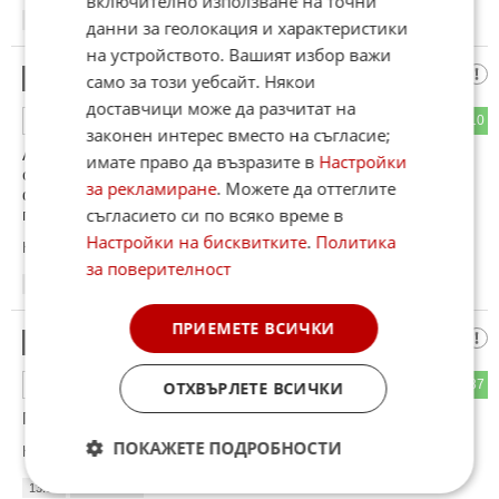
включително използване на точни
13:07
06.07.2025
данни за геолокация и характеристики
на устройството. Вашият избор важи
БеГемот
7
само за този уебсайт. Някои
доставчици може да разчитат на
134
110
ОТГОВОР
законен интерес вместо на съгласие;
Айде стига с това евро вече бе...щом сме в европейският
имате право да възразите в
Настройки
съюз ще се разплащаме с валутата му и толкуз...да не би
за рекламиране
. Можете да оттеглите
французите и германците да не са се отказали от къде по
съгласието си по всяко време в
престижните си валути....смешни сте вече...
Настройки на бисквитките
.
Политика
Коментиран от
#96
за поверителност
13:08
06.07.2025
ПРИЕМЕТЕ ВСИЧКИ
1111
8
108
87
ОТГОВОР
ОТХВЪРЛЕТЕ ВСИЧКИ
Поредната копейка!!!
ПОКАЖЕТЕ ПОДРОБНОСТИ
Коментиран от
#102
13:08
06.07.2025