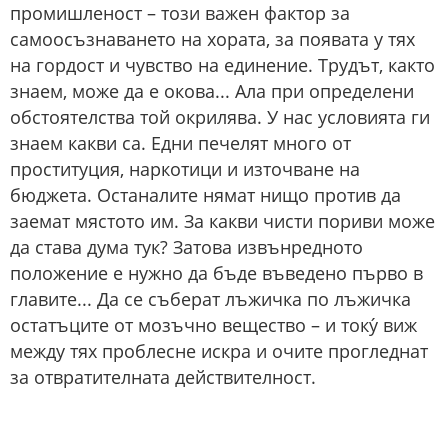
промишленост – този важен фактор за
самоосъзнаването на хората, за появата у тях
на гордост и чувство на единение. Трудът, както
знаем, може да е окова... Ала при определени
обстоятелства той окрилява. У нас условията ги
знаем какви са. Едни печелят много от
проституция, наркотици и източване на
бюджета. Останалите нямат нищо против да
заемат мястото им. За какви чисти пориви може
да става дума тук? Затова извънредното
положение е нужно да бъде въведено първо в
главите... Да се съберат лъжичка по лъжичка
остатъците от мозъчно вещество – и току́ виж
между тях проблесне искра и очите прогледнат
за отвратителната действителност.