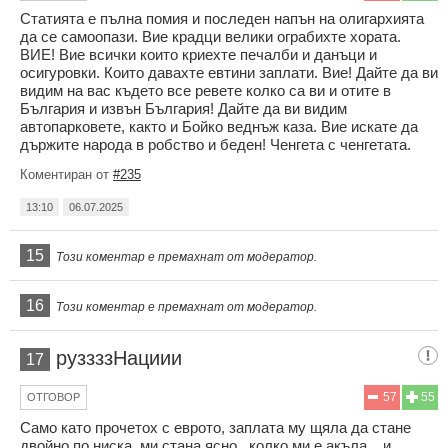
Статията е пълна помия и последен напън на олигархията
да се самоопази. Вие крадци велики ограбихте хората.
ВИЕ! Вие всички които криехте печалби и данъци и
осигуровки. Които давахте евтини заплати. Вие! Дайте да ви
видим на вас където все ревете колко са ви и отите в
България и извън България! Дайте да ви видим
автопарковете, както и Бойко веднъж каза. Вие искате да
държите народа в робство и беден! Ченгета с ченгетата.
Коментиран от
#235
13:10
06.07.2025
15
Този коментар е премахнат от модератор.
16
Този коментар е премахнат от модератор.
руззззНациии
17
57
55
ОТГОВОР
Само като прочетох с еврото, заплата му щяла да стане
двойно по ниска, ми стана ясно , колко ми е акъла....и