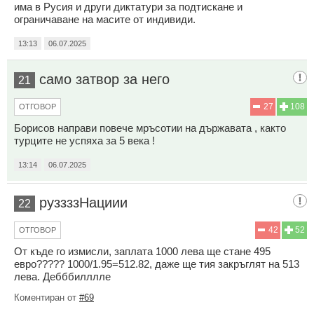
има в Русия и други диктатури за подтискане и
ограничаване на масите от индивиди.
13:13
06.07.2025
само затвор за него
21
27
108
ОТГОВОР
Борисов направи повече мръсотии на държавата , както
турците не успяха за 5 века !
13:14
06.07.2025
руззззНациии
22
42
52
ОТГОВОР
От къде го измисли, заплата 1000 лева ще стане 495
евро????? 1000/1.95=512.82, даже ще тия закръглят на 513
лева. Дебббилллле
Коментиран от
#69