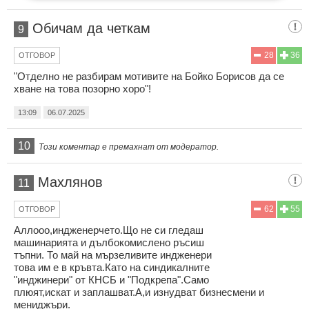
Обичам да четкам
9
28
36
ОТГОВОР
"Отделно не разбирам мотивите на Бойко Борисов да се
хване на това позорно хоро"!
13:09
06.07.2025
10
Този коментар е премахнат от модератор.
Махлянов
11
62
55
ОТГОВОР
Аллооо,индженерчето.Що не си гледаш
машинарията и дълбокомислено ръсиш
тъпни. То май на мързеливите индженери
това им е в кръвта.Като на синдикалните
"инджинери" от КНСБ и "Подкрепа".Само
плюят,искат и заплашват.А,и изнудват бизнесмени и
мениджъри.