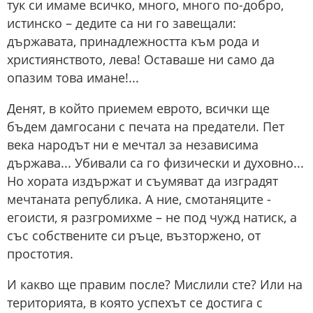
тук си имаме всичко, много, много по-добро,
истинско – дедите са ни го завещали:
държавата, принадлежността към рода и
християнството, лева! Оставаше ни само да
опазим това имане!...
Денят, в който приемем еврото, всички ще
бъдем дамгосани с печата на предатели. Пет
века народът ни е мечтал за независима
държава... Убивали са го физически и духовно...
Но хората издържат и съумяват да изградят
мечтаната република. А ние, смотаняците -
егоисти, я разгромихме – не под чужд натиск, а
със собствените си ръце, възторжено, от
простотия.
И какво ще правим после? Мислили сте? Или на
територията, в която успехът се достига с