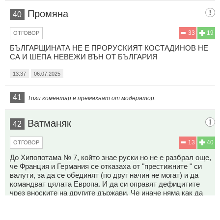
Промяна
40
33
19
ОТГОВОР
БЪЛГАРЩИНАТА НЕ Е ПРОРУСКИЯТ КОСТАДИНОВ НЕ
СА И ШЕПА НЕВЕЖИ ВЪН ОТ БЪЛГАРИЯ
13:37
06.07.2025
41
Този коментар е премахнат от модератор.
Ватманяк
42
13
40
ОТГОВОР
До Хипопотама № 7, който знае руски но не е разбрал още,
че Франция и Германия се отказаха от "престижните " си
валути, за да се обединят (по друг начин не могат) и да
командват цялата Европа. И да си оправят дефицитите
чрез вноските на другите държави. Че иначе няма как да
плащат социалните на общо над 25-е милиона мигранти,
които приеха от Африка и от Близкия изток плюс някои
турци и косовари и голяма част от които са избиратели -