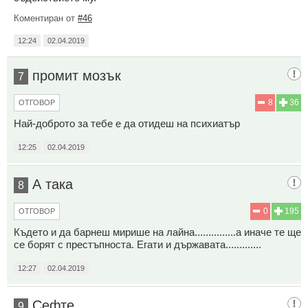
Коментиран от
#46
12:24
02.04.2019
промит мозък
7
8
36
ОТГОВОР
Най-доброто за тебе е да отидеш на психиатър
12:25
02.04.2019
А така
8
0
195
ОТГОВОР
Където и да барнеш мирише на лайна...............а иначе те ще
се борят с престъпноста. Егати и държавата.............
12:27
02.04.2019
Сефте
9