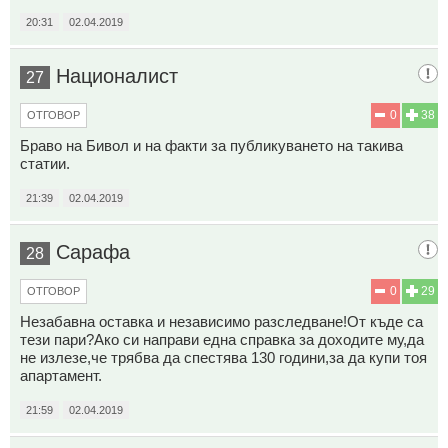
20:31
02.04.2019
Националист
27
0
38
ОТГОВОР
Браво на Бивол и на факти за публикуването на такива
статии.
21:39
02.04.2019
Сарафа
28
0
29
ОТГОВОР
Незабавна оставка и независимо разследване!От къде са
тези пари?Ако си направи една справка за доходите му,да
не излезе,че трябва да спестява 130 години,за да купи тоя
апартамент.
21:59
02.04.2019