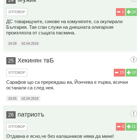
24
1
24
ОТГОВОР
ДС товарищчите, синове на комунягите, са окупирали
България. Тая сган служи на днешната олигархия
произлязла от същата пасмина.
19:29
02.04.2019
Хекинян твБ
25
15
10
ОТГОВОР
Сарафов що са пререждаш ва, Йончева е първа, всички
останали са след нея.
19:55
02.04.2019
патриотъ
26
0
21
ОТГОВОР
Отдавна е ясно,че без калашников няма да мине!