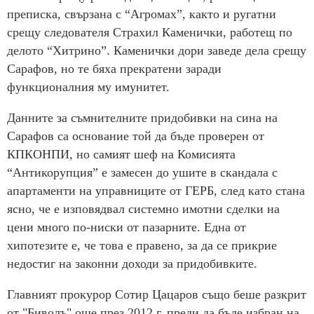
преписка, свързана с “Агромах”, както и ругатни
срещу следователя Страхил Каменички, работещ по
делото “Хитрино”. Каменички дори заведе дела срещу
Сарафов, но те бяха прекратени заради
функционалния му имунитет.
Данните за съмнителните придобивки на сина на
Сарафов са основание той да бъде проверен от
КПКОНПИ, но самият шеф на Комисията
“Антикорупция” е замесен до ушите в скандала с
апартаменти на управниците от ГЕРБ, след като стана
ясно, че е изповядвал системно имотни сделки на
цени много по-ниски от пазарните. Една от
хипотезите е, че това е правено, за да се прикрие
недостиг на законни доходи за придобивките.
Главният прокурор Сотир Цацаров също беше разкрит
от "Биволъ" още през 2012 г. преди да бъде избран на