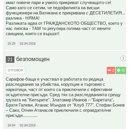
имат повече пари и умело прикриват случващото се!
Само като се сетим, че педофилията на висши
функционери на Ватикана е прикривана с ДЕСЕТИЛЕТИЯ...
разлика - НЯМА!
Разликата идва от ГРАЖДАНСКОТО ОБЩЕСТВО, което у
нас липсва - ТАМ то регулира голяма част от явните
свищини, които се вършат!
15:29
02.04.2019
безпомощен
21
2
30
ОТГОВОР
Сарафов-баща е участвал в работата по редица
разследвания за убийства, корупция и търговия с
наркотици, част от които са приключили с ефективни
осъдителни присъди. Сред тях са разследванията срещу
групата на "Килърите", Златомир Иванов – "Баретата",
Братя Галеви, Атанас Мъндев от "Клуб 777", Стефан Бонев
– Сако, Огнян Атанасов приключили с оправдателни
присъди.............
16:04
02.04.2019