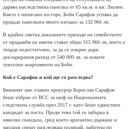
дарява наследствена панелка от 65 кв.м. в кв. Люлин.
Както е написано по-горе, Боби Сарафов успява да
продаде панелката много изгодно за 132 966 лв.
В крайна сметка доказаните приходи на семейството
от продажби на имоти стават общо 315 966 лв, което е
твърде недостатъчно, за да се покрие дори
декларирания разход от 540 000 лв. за новите
луксозни апартаменти на Боби.
Кой е Сарафов и кой ще го разследва?
Бившият зам.-главен прокурор Борислав Сарафов
беше избран от ВСС за шеф на Националната
следствена служба през 2017 г. като беше единствен
кандидат за поста. Преди това той се забърка в
няколко скандала, сред които арогантно държане и
заплахи срещу разследващ полицай, работещ по