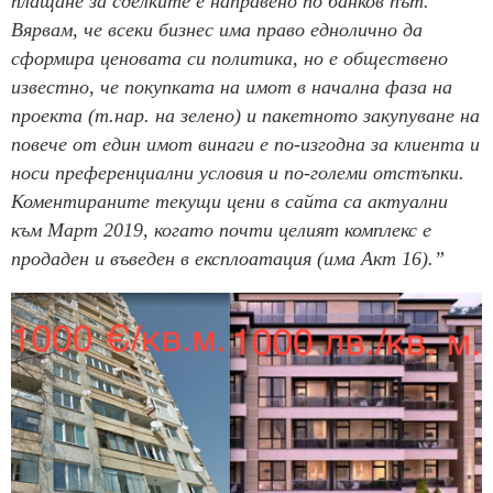
плащане за сделките е направено по банков път.
Вярвам, че всеки бизнес има право еднолично да
сформира ценовата си политика, но е обществено
известно, че покупката на имот в начална фаза на
проекта (т.нар. на зелено) и пакетното закупуване на
повече от един имот винаги е по-изгодна за клиента и
носи преференциални условия и по-големи отстъпки.
Коментираните текущи цени в сайта са актуални
към Март 2019, когато почти целият комплекс е
продаден и въведен в експлоатация (има Акт 16).”