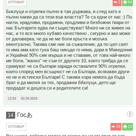
5
84
ОТГОВОР
Боклуци и отрепки пълно в тая държава, и след като е
пълно какви да са тези във властта? Те са едни от нас :) По
нагли, крадливи, продажни, пръдливи и безбожни твари от
нас Българите едва ли съществуват! Много ни се живее на
нас, и то все много хубаво качествено , сигурно и ако може
от далаверка, че да не ме боли кръста и мозъка
евентуално. Такива сме ние за съжаление, да по цял свят
го има ама като тука баш никъде го няма, дори в Македония
и Украйна! 90% сме мърша и не ставаме, от това най-много
ме боли, "жалко" че съм от другите 10, които трябда да се
срамуват че са българи заради останалите 90% отрепки,
които според мен всъщност не са Българи, всякакви други
но не и истински Българи! С такива хора немога да бъда
брат и да милея за тях, продажни бАклуци, дето ще
продадат и децата си и родителите си!
12:52
02.04.2019
Госあ
14
35
13
ОТГОВОР
Всъщност, дойдоха малко от малко да ни отърват от тая