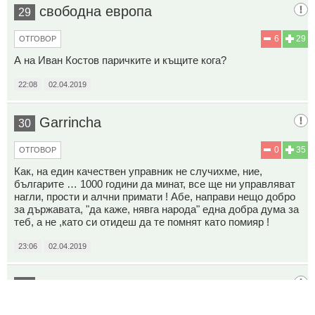
свободна европа
29
6
29
ОТГОВОР
А на Иван Костов паричките и къщите кога?
22:08
02.04.2019
Garrincha
30
0
35
ОТГОВОР
Как, на един качествен управник не случихме, ние,
българите … 1000 години да минат, все ще ни управляват
нагли, прости и алчни примати ! Абе, направи нещо добро
за държавата, "да каже, нявга народа" една добра дума за
теб, а не ,като си отидеш да те помнят като помияр !
23:06
02.04.2019
гост
31
0
23
ОТГОВОР