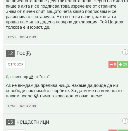
че вписаната цена е действителната цена. Черно на бяло го
пише в акта и се подписва това изречение от страните.
Знам от личен опит, защото чета какво подписвам и се
разяснява от нотариуса. Ето по-този начин, законът ги
праща на съд за дадена невярна декларация. Той Цацара
толкова е и юрист, де.
12:50
02.04.2019
Госあ
12
8
29
ОТГОВОР
До коментар
#5
от "гост":
Аз не виждам да прелива нищо. Чакаме да дойде да ни
освободи пак някой от чорбите. За да може на воля да го
плюем после 😂 няма такова долно овчо племе
12:51
02.04.2019
нещастници
13