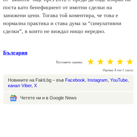
поста като бенефициент от имотни сделки на
занижени цени. Тогава той коментира, че това е
нормална практика и става дума за “симулативни
сделки”, в които не виждал нищо нередно.
България
☆
☆
☆
☆
☆
Поставете оценка:
Оценка
5
от
1
гласа.
Новините на Fakti.bg – във
Facebook
,
Instagram
,
YouTube
,
канал Viber
,
X
Четете ни и в Google News