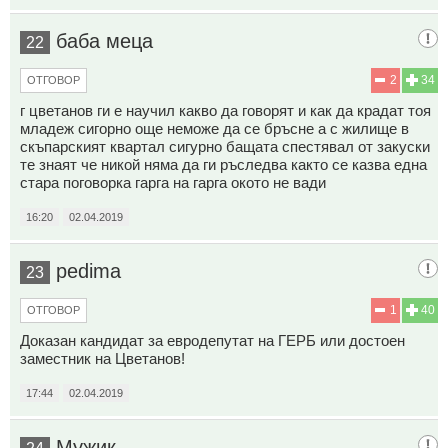
баба меца
22
2
34
ОТГОВОР
г цветанов ги е научил какво да говорят и как да крадат тоя
младеж сигорно още неможе да се бръсне а с жилище в
скъпарският квартал сигурно бащата спестявал от закуски
те знаят че никой няма да ги ръследва както се казва една
стара поговорка гарга на гарга окото не вади
16:20
02.04.2019
pedima
23
1
40
ОТГОВОР
Доказан кандидат за евродепутат на ГЕРБ или достоен
заместник на Цветанов!
17:44
02.04.2019
Мужик