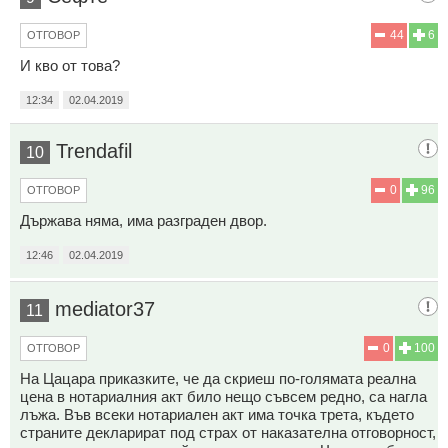
44
6
ОТГОВОР
И кво от това?
12:34
02.04.2019
Trendafil
10
0
96
ОТГОВОР
Държава няма, има разграден двор.
12:46
02.04.2019
mediator37
11
0
100
ОТГОВОР
На Цацара приказките, че да скриеш по-голямата реална
цена в нотариалния акт било нещо съвсем редно, са нагла
лъжа. Във всеки нотариален акт има точка трета, където
страните декларират под страх от наказателна отговорност,