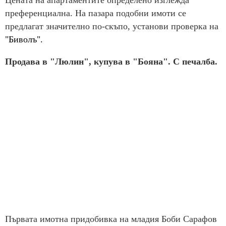
Цената на апартаментите определено изглежда
преференциална. На пазара подобни имоти се
предлагат значително по-скъпо, установи проверка на
"Биволъ".
Продава в "Люлин", купува в "Бояна". С печалба.
Първата имотна придобивка на младия Боби Сарафов