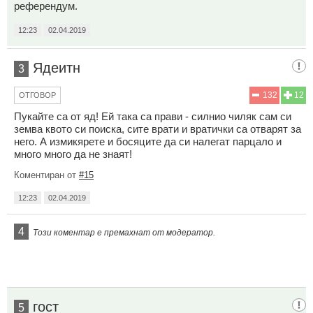
референдум.
12:23
02.04.2019
Ядеитн
3
132
12
ОТГОВОР
Пукайте са от яд! Ей така са прави - силнио чиляк сам си
земва квото си поиска, сите врати и вратички са отварят за
него. А измикярете и босяците да си налегат парцало и
много много да не знаят!
Коментиран от
#15
12:23
02.04.2019
4
Този коментар е премахнат от модератор.
гост
5