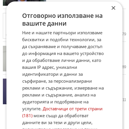
×
Отговорно използване на
Синът на шефа на НСлС
Борислав Сарафов учи право в
вашите данни
King’s College
Ние и нашите партньори използваме
05.04.2019
30
5 579
бисквитки и подобни технологии, за
да съхраняваме и получаваме достъп
Борисов призова за "дълъг
до информация на вашето устройство
отпуск" на Георгиев, Сарафов и
Панов
и да обработваме лични данни, като
вашия IP адрес, уникални
04.04.2019
43
6 689
идентификатори и данни за
сърфиране, за персонализирани
Сотир Цацаров подхвана
„Апартамент гейт“ от КПКОНПИ
реклами и съдържание, измерване на
през НСлС до ВКС
реклами и съдържание, анализ на
04.04.2019
38
5 011
аудиторията и подобряване на
услугите.
Доставчици от трети страни
(181)
може също да обработват
данните ви за тези и други цели,