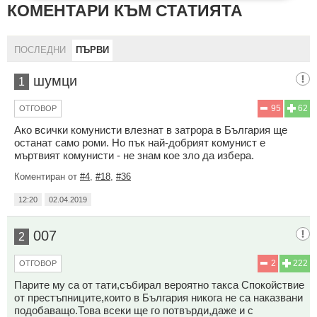
КОМЕНТАРИ КЪМ СТАТИЯТА
ПОСЛЕДНИ
ПЪРВИ
шумци
1
95
62
ОТГОВОР
Ако всички комунисти влезнат в затрора в България ще
останат само роми. Но пък най-добрият комунист е
мъртвият комунисти - не знам кое зло да избера.
Коментиран от
#4
,
#18
,
#36
12:20
02.04.2019
007
2
2
222
ОТГОВОР
Парите му са от тати,събирал вероятно такса Спокойствие
от престъпниците,които в България никога не са наказвани
подобаващо.Това всеки ще го потвърди,даже и с