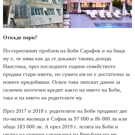
Откъде пари?
По-сериозният проблем на Боби Сарафов и на баща
му е, че няма как да се докажат такива доходи.
Наистина, през последните години семейството
продава стари имоти, но сумата им не е достатъчна за
новите придобивки. Освен това липсват данни за
сключен ипотечен кредит както на името на Боби,
така и на името на родителите му.
През 2017 и 2018 г. родителите на Боби продават две
по-малки жилища в София за 97 000 и 86 000 лв или
общо 183 000 лв. А през 2019 г. лелята на Боби и
сестра на главния следовател на Републиката му