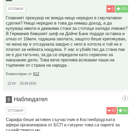
2
205
ОТГОВОР
Главният прокурор не вижда нищо нередно в смулативни
сделки? Нищо нередно в това да нямаш доход, а да
купуваш имоти и движими стоки за стотици хиляди левове?
В Германия бившият шеф на Дойче Банк подаде оставка и
отказ от 10млн. годишна заплата, защото беше критикуван,
че жена му е отседнала заедно с него в хотела и той не е
платил за нейната нощувка. У нас и убийство да стана пак
не е достатъчно, за да се определи като сериозно за
наказание дело. Това вече прелива всякакви чаши на
търпение от страна на народа.
Коментиран от
#12
12:24
02.04.2019
Наблюдател
6
67
54
ОТГОВОР
Сарафа беше активен съучастник в Костинбродската
афера организирана от БСП и сигурно това са парите за
съдействието му.