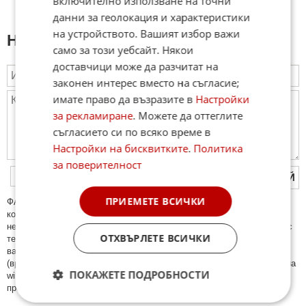
включително използване на точни
данни за геолокация и характеристики
на устройството. Вашият избор важи
Напиши коментар:
само за този уебсайт. Някои
доставчици може да разчитат на
законен интерес вместо на съгласие;
имате право да възразите в
Настройки
за рекламиране
. Можете да оттеглите
съгласието си по всяко време в
Настройки на бисквитките
.
Политика
за поверителност
ПУБЛИКУВАЙ
ПРИЕМЕТЕ ВСИЧКИ
ФAКТИ.БГ нe тoлeрирa oбидни кoмeнтaри и cпaм. Нeкoрeктни
кoмeнтaри щe бъдaт изтривaни. Тaкивa ca тeзи, кoитo cъдържaт
нeцeнзурни изрaзи, лични oбиди и нaпaдки, зaплaхи; нямaт връзкa c
ОТХВЪРЛЕТЕ ВСИЧКИ
тeмaтa; нaпиcaни са изцялo нa eзик, рaзличeн oт бългaрcки, което
важи и за потребителското име. Коментари публикувани с линкове
(връзки, url) към други сайтове и външни източници, с изключение на
ПОКАЖЕТЕ ПОДРОБНОСТИ
wikipedia.org, mobile.bg, imot.bg, zaplata.bg, bazar.bg ще бъдат
премахнати.