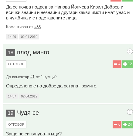
Да се почва подред за Нинова Йончева Кирил Добрев и
всички знайни и незнайни другари какви имоти имат унас и
в чужбина и с подставените лица
Коментиран от
#35
14:29
02.04.2019
плод манго
18
4
12
ОТГОВОР
До коментар
#1
от "шумци":
Определено е по-добре да останат ромите.
14:57
02.04.2019
Чудя се
19
0
24
ОТГОВОР
Защо не си купуват къщи?