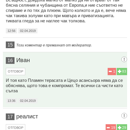
бясна селяния и чубанщина от Европа,и ние съответно не
спираме и по тях да плюем. Щото колкото и да е, вече няма
чак такива золуми като при мавъра и приватизацията.
тиквата гледа за не наглее чак толкова.
12:56
02.04.2019
15
Този коментар е премахнат от модератор.
Иван
16
1
83
ОТГОВОР
И тоя като Пламен терасата и Цецо асансьора няма да се
обяснява, щото това е компромат. Те всички са чисти като
сълза
13:36
02.04.2019
реалист
17
19
29
ОТГОВОР