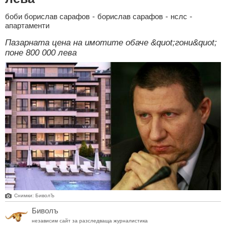
боби борислав сарафов
-
борислав сарафов
-
нслс
-
апартаменти
Пазарната цена на имотите обаче &quot;гони&quot;
поне 800 000 лева
Снимки: БиволЪ
Биволъ
независим сайт за разследваща журналистика