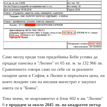
Само месец преди тази придобивка Боби успява да
продаде панелка в "Люлин" от 65 кв. м. за 132 966 лв.
Сравнението говори само по себе си за реалните
пазарни цени в София, в Люлин и нереалната цена, на
която младият син на висшия магистрат е закупил
имота си в "Бояна".
Това значи, че апартаментът в блок 602 в жк "Люлин"
6
е продаден за около 2045 лв. на квадратен метър