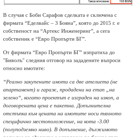
В случая с Боби Сарафов сделката е сключена с
фирмата “Еделвайс – 3 Бояна”, която до 2015 г. е
собственост на “Артекс Инженеринг”, а сега
собственик е “Евро Пропърти БГ”.
От фирмата “Евро Пропърти БГ” изпратиха до
"Биволъ" следния отговор на зададените въпроси
относно имотите:
“Реално закупените имоти са две ателиета (не
апартамент) и гараж, продадени на етап „на
зелено“, когато проектът е изграден на изкоп, а
договорената цена е пакетна. Допълнителна
отстъпка към цената на имотите носи тяхното
специфично местоположение, на кота -3.00
(полуподземно ниво). В допълнение, дължимото