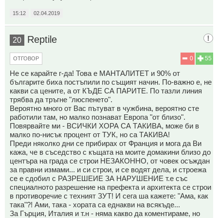
15:12
02.04.2019
Reptile
20
0
55
ОТГОВОР
Не се карайте г-да! Това е МАНТАЛИТЕТ и 90% от
българите биха постъпили по същият начин. По-важно е, не
какви са цените, а от КЪДЕ СА ПАРИТЕ. По тазли линия
трябва да тръгне "люспенето".
Вероятно много от Вас пътуват в чужбина, вероятно сте
работили там, но малко познават Европа "от близо".
Повярвайте ми - ВСИЧКИ ХОРА СА ТАКИВА, може би в
малко по-нисък процент от ТУК, но са ТАКИВА!
Преди няколко дни се прибирах от Франция и мога да Ви
кажа, че в съседство с къщата на моите домакини близо до
центъра на града се строи НЕЗАКОННО, от човек осъждан
за правни измами... и си строи, и се водят дела, и строежа
се е сдобил с РАЗРЕШЕИЕ ЗА НАРУШЕНИЕ т.е със
специалното разрешение на префекта и архитекта се строи
в противоречие с техният ЗУТ! И сега ша кажете: "Ама, как
така"?! Ами, така - хората са еднакви на всякъде...
За Гърция, Италия и т.н - няма какво да коментираме, но