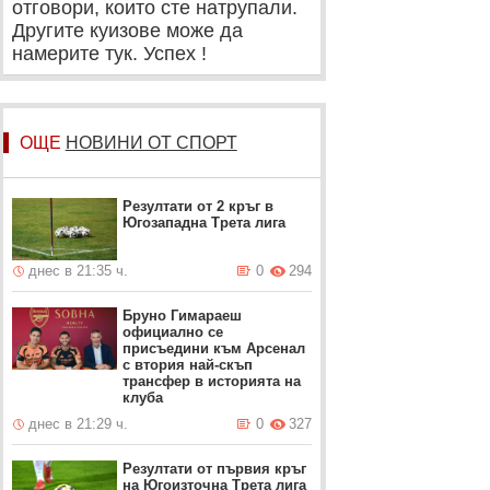
отговори, които сте натрупали.
Другите куизове може да
намерите тук. Успех !
ОЩЕ
НОВИНИ ОТ СПОРТ
Резултати от 2 кръг в
Югозападна Трета лига
днес в 21:35 ч.
0
294
Бруно Гимараеш
официално се
присъедини към Арсенал
с втория най-скъп
трансфер в историята на
клуба
днес в 21:29 ч.
0
327
Резултати от първия кръг
на Югоизточна Трета лига