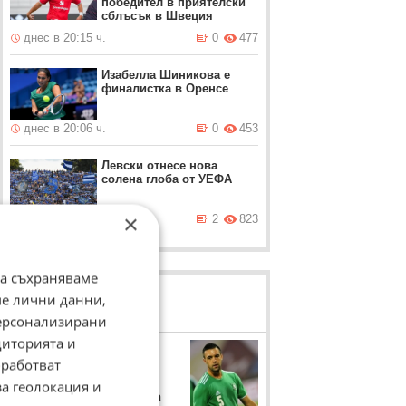
победител в приятелски
сблъсък в Швеция
днес в 20:15 ч.
0
477
Изабелла Шиникова е
финалистка в Оренсе
днес в 20:06 ч.
0
453
Левски отнесе нова
солена глоба от УЕФА
×
днес в 19:37 ч.
2
823
да съхраняваме
ме лични данни,
ЛОВЦИ НА БИСЕРИ
персонализирани
диторията и
Александър Барт
работват
Бившият футболист на
за геолокация и
"Лудогорец" разказва за