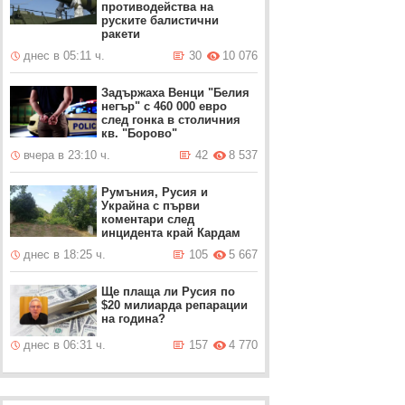
противодейства на
руските балистични
ракети
днес в 05:11 ч.
30
10 076
Задържаха Венци "Белия
негър" с 460 000 евро
след гонка в столичния
кв. "Борово"
вчера в 23:10 ч.
42
8 537
Румъния, Русия и
Украйна с първи
коментари след
инцидента край Кардам
днес в 18:25 ч.
105
5 667
Ще плаща ли Русия по
$20 милиарда репарации
на година?
днес в 06:31 ч.
157
4 770