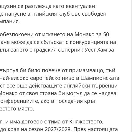
цузин се разглежда като евентуален
е напусне английския клуб със свободен
ампания.
обезпокоени от искането на Монако за 50
аче може да се сблъскат с конкуренцията на
лъгването с градския съперник Уест Хам за
върпул би било повече от примамващо, тъй
 най-високо европейско ниво в Шампионската
ост все още действащите английски първенци
Монако от своя страна би могъл да се надява
конференциите, ако в последния кръг
естото място.
. и има договор с тима от Княжеството,
 до края на сезон 2027/2028. През настоящата