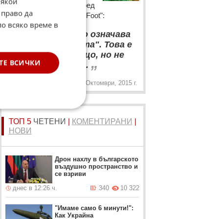
Някои
престоя си в Разград пред
 право да
френското издание "So Foot":
по всяко време в
“
В превод името означава
"лудите от гората". Това е
доста изненадващо, но не
„
ТЕ ВСИЧКИ
съм го избирал аз.
19 Октомври, 2015 г.
ТОП 5
ЧЕТЕНИ
|
КОМЕНТИРАНИ
|
НОВИ
Дрон нахлу в българското
въздушно пространство и
се взриви
днес в 12:26 ч.
340
10 322
"Имаме само 6 минути!":
Как Украйна