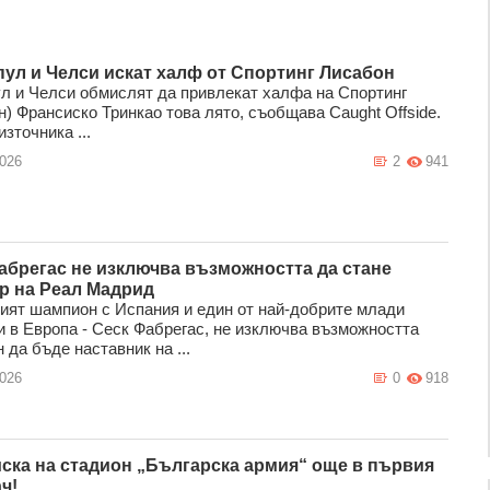
ул и Челси искат халф от Спортинг Лисабон
л и Челси обмислят да привлекат халфа на Спортинг
н) Франсиско Тринкао това лято, съобщава Caught Offside.
зточника ...
2026
2
941
абрегас не изключва възможността да стане
р на Реал Мадрид
ият шампион с Испания и един от най-добрите млади
и в Европа - Сеск Фабрегас, не изключва възможността
 да бъде наставник на ...
2026
0
918
ска на стадион „Българска армия“ още в първия
ч!