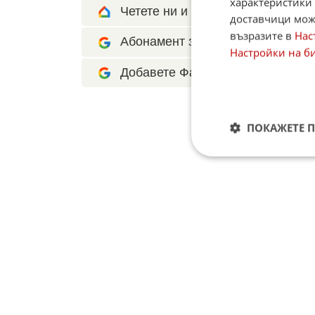
характеристики 
Четете ни и в Google News Show
доставчици може
възразите в
Нас
Абонамент за Факти.БГ в Google 
Настройки на б
Добавете Факти.БГ като предпоч
ПОКАЖЕТЕ 