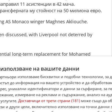
направил 11 асистенции в 42 мача.
рансферната му стойност на 50 милиона евро.
gning AS Monaco winger Maghnes Akliouche.
en discussed, with Liverpool not deterred by
tential long-term replacement for Mohamed
.twitter.com/A6pEDRFSBL
 използване на вашите данни
DayLive)
May 11, 2026
артньори използваме бисквитки и подобни технологии, за 
остъп до информация на вашето устройство и да обработва
☆
☆
☆
☆
☆
адрес, уникални идентификатори и данни за сърфиране, за 
Поставете оценка:
ржание, измерване на реклами и съдържание, анализ на ау
Оценка
от
0
гласа.
 услугите.
Доставчици от трети страни (181)
може също да об
,
Instagram
,
YouTube
,
канал Viber
,
X
ези и други цели, включително използване на точни данни 