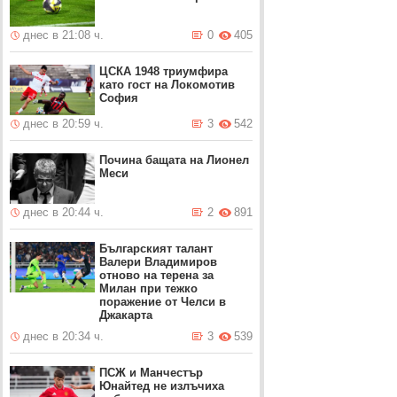
днес в 21:08 ч.
0
405
ЦСКА 1948 триумфира
като гост на Локомотив
София
днес в 20:59 ч.
3
542
Почина бащата на Лионел
Меси
днес в 20:44 ч.
2
891
Българският талант
Валери Владимиров
отново на терена за
Милан при тежко
поражение от Челси в
Джакарта
днес в 20:34 ч.
3
539
ПСЖ и Манчестър
Юнайтед не излъчиха