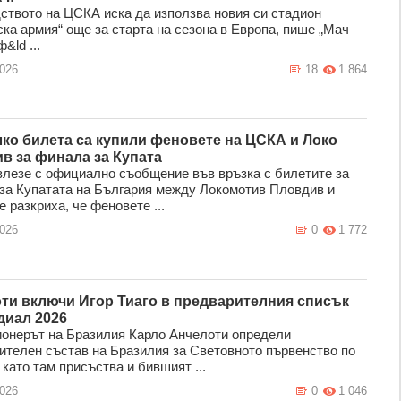
ството на ЦСКА иска да използва новия си стадион
ска армия“ още за старта на сезона в Европа, пише „Мач
&ld ...
2026
18
1 864
лко билета са купили феновете на ЦСКА и Локо
в за финала за Купата
лезе с официално съобщение във връзка с билетите за
за Купатата на България между Локомотив Пловдив и
 разкриха, че феновете ...
2026
0
1 772
ти включи Игор Тиаго в предварителния списък
диал 2026
онерът на Бразилия Карло Анчелоти определи
ителен състав на Бразилия за Световното първенство по
като там присъства и бившият ...
2026
0
1 046