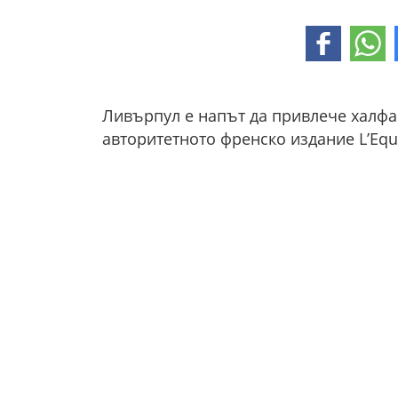
Ливърпул е напът да привлече халф
авторитетното френско издание L’Equ