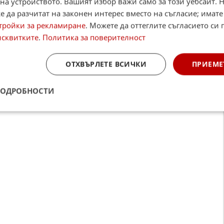
на устройството. Вашият избор важи само за този уебсайт. 
case
 да разчитат на законен интерес вместо на съгласие; имате
тройки за рекламиране
. Можете да оттеглите съгласието си 
Alerts
исквитките
.
Политика за поверителност
итан източник в Google
ОТХВЪРЛЕТЕ ВСИЧКИ
ПРИЕМЕ
ПОДРОБНОСТИ