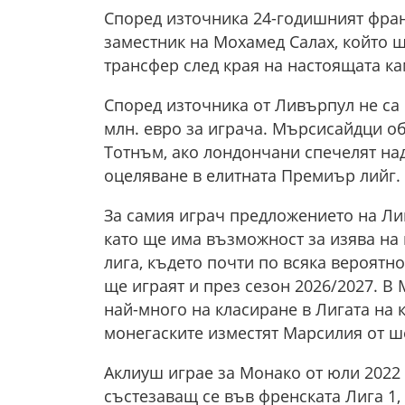
Според източника 24-годишният фран
заместник на Мохамед Салах, който щ
трансфер след края на настоящата к
Според източника от Ливърпул не са 
млн. евро за играча. Мърсисайдци об
Тотнъм, ако лондончани спечелят над
оцеляване в елитната Премиър лийг.
За самия играч предложението на Ли
като ще има възможност за изява на
лига, където почти по всяка вероятн
ще играят и през сезон 2026/2027. В 
най-много на класиране в Лигата на 
монегаските изместят Марсилия от ш
Аклиуш играе за Монако от юли 2022 г
състезаващ се във френската Лига 1,