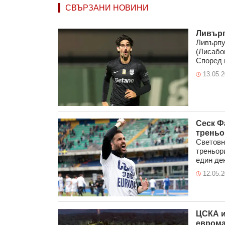
СВЪРЗАНИ НОВИНИ
Ливърп
Ливърпу
(Лисабо
Според и
13.05.
Сеск Ф
треньо
Световн
треньор
един ден
12.05.
ЦСКА и
еврома