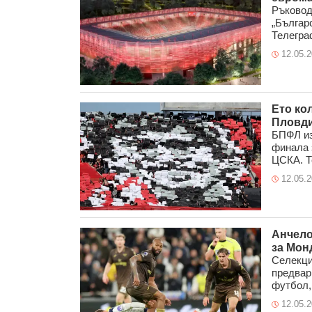
Ръковод
„Българ
Телеграф
12.05.
Ето ко
Пловди
БПФЛ из
финала 
ЦСКА. Те
12.05.
Анчело
за Мон
Селекци
предвар
футбол, 
12.05.