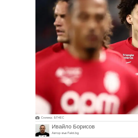
Снимка: БГНЕС
Ивайло Борисов
Автор във Fakti.bg