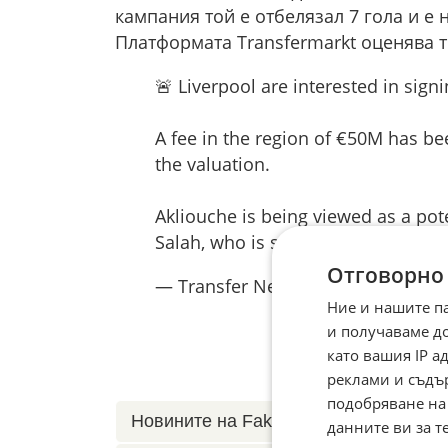
кампания той е отбелязал 7 гола и е 
Платформата Transfermarkt оценява т
🚨 Liverpool are interested in si
A fee in the region of €50M has be
the valuation.
Akliouche is being viewed as a po
Salah, who is set to leave the…
pic
Отговорно
— Transfer News Live (@Deadline
Ние и нашите п
и получаваме д
като вашия IP 
реклами и съдъ
подобряване на
Новините на Fakti.bg – във
Facebook
данните ви за т