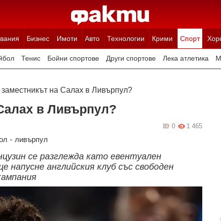
вания
Бизнес
Имоти
Авто
Технологии
Крими
Спорт
Хор
йбол
Тенис
Бойни спортове
Други спортове
Лека атлетика
М
е заместникът на Салах в Ливърпул?
 Салах в Ливърпул?
0
1 465
ол
-
ливърпул
цузин се разглежда като евентуален
е напусне английския клуб със свободен
кампания