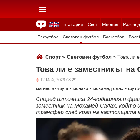
България
Свят
Мнения
Разслед
Здраве
Времето
Анкети
Вицове
Куизове
Бг футбол
Световен футбол
Баскетбол
Воле
Зимни спортове
Спорт
»
Световен футбол
»
Това ли 
Това ли е заместникът на
12 Май, 2026 08:29
магнес аклиуш
-
монако
-
мохамед слах
-
футб
Според източника 24-годишният фран
заместник на Мохамед Салах, който щ
трансфер след края на настоящата 