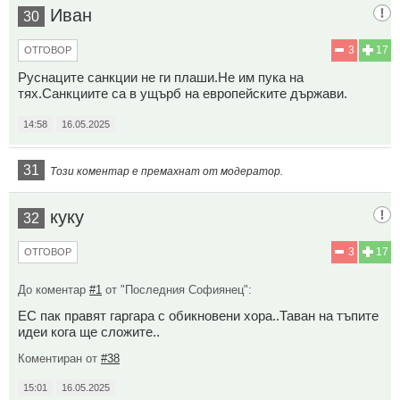
Иван
30
3
17
ОТГОВОР
Руснаците санкции не ги плаши.Не им пука на
тях.Санкциите са в ущърб на европейските държави.
14:58
16.05.2025
31
Този коментар е премахнат от модератор.
куку
32
3
17
ОТГОВОР
До коментар
#1
от "Последния Софиянец":
ЕС пак правят гаргара с обикновени хора..Таван на тъпите
идеи кога ще сложите..
Коментиран от
#38
15:01
16.05.2025