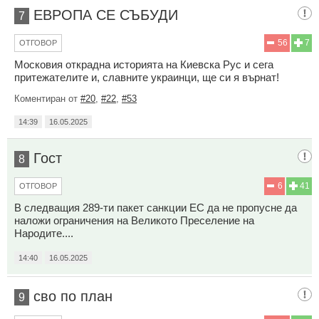
ЕВРОПА СЕ СЪБУДИ
7
56
7
ОТГОВОР
Московия открадна историята на Киевска Рус и сега
притежателите и, славните украинци, ще си я върнат!
Коментиран от
#20
,
#22
,
#53
14:39
16.05.2025
Гост
8
6
41
ОТГОВОР
В следващия 289-ти пакет санкции ЕС да не пропусне да
наложи ограничения на Великото Преселение на
Народите....
14:40
16.05.2025
сво по план
9