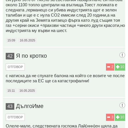
около 1100 топло централи на въглища.Тоест логиката е
следната ,германецо си убива индустрията щот е зелен
талибан и ще е с нула СО2 емисии след 20 години,а на
другия край на Земята китаецо фърга като луд същия тоя
газ +серни окиси +прахови частици +много други красоти,но
индустрията му върви на шест.
15:09
16.05.2025
Я по кротко
42
2
10
ОТГОВОР
с натиска да не спукате балона на който се возите че после
последиците за ЕС ще са катастрофални!
15:11
16.05.2025
ДългоИме
43
3
10
ОТГОВОР
Олеле-мале, следствената госпожа Лай(ннн)ен щяла да