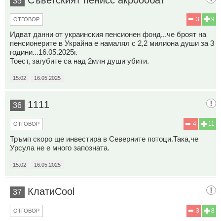
35
3
9
ОТГОВОР
Идват данни от украинския пенсионен фонд...че броят на
пенсионерите в Украйна е намалял с 2,2 милиона души за 3
години...16.05.2025г.
Тоест, загубите са над 2млн души убити.
15:02
16.05.2025
1111
36
4
11
ОТГОВОР
Тръмп скоро ще инвестира в Северните потоци.Така,че
Урсула не е много запозната.
15:02
16.05.2025
КлатиCool
37
3
8
ОТГОВОР