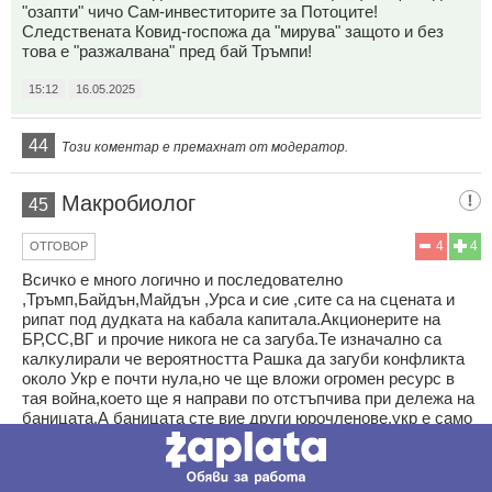
"озапти" чичо Сам-инвеститорите за Потоците!
Следствената Ковид-госпожа да "мирува" защото и без
това е "разжалвана" пред бай Тръмпи!
15:12
16.05.2025
44
Този коментар е премахнат от модератор.
Макробиолог
45
4
4
ОТГОВОР
Всичко е много логично и последователно
,Тръмп,Байдън,Майдън ,Урса и сие ,сите са на сцената и
рипат под дудката на кабала капитала.Акционерите на
БР,СС,ВГ и прочие никога не са загуба.Те изначално са
калкулирали че вероятността Рашка да загуби конфликта
около Укр е почти нула,но че ще вложи огромен ресурс в
тая война,което ще я направи по отстъпчива при дележа на
баницата.А баницата сте вие други юрочленове,укр е само
десерта.
15:26
16.05.2025