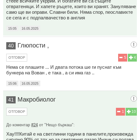
стеее всичките укррии. И богатите ви са същите
отвратеняци. И хапете ръцете, които ви хранят. Зануляване
само ще ви оправи. Славни били. Няма спор, пеославихте
се сега и с подпалвачество в англия
15:05
16.05.2025
Глюпости ,
40
5
4
ОТГОВОР
Нема се плашите ... И двата потока ше ги пуснат към
бункера на Вован , е така , а си има газ ..
15:06
16.05.2025
Макробиолог
41
1
10
ОТГОВОР
До коментар
#24
от "Нещо бъркаш":
Хау!!!!Китай е на светлинни години в панелите,произвежда
сигурно 90% от тях,но за световния пазар.Иначе си ползва