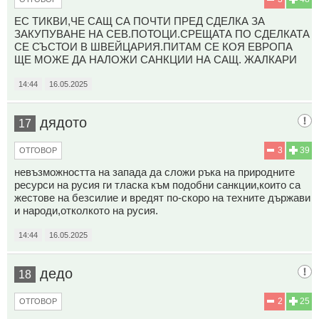
ЕС ТИКВИ,ЧЕ САЩ СА ПОЧТИ ПРЕД СДЕЛКА ЗА
ЗАКУПУВАНЕ НА СЕВ.ПОТОЦИ.СРЕЩАТА ПО СДЕЛКАТА
СЕ СЪСТОИ В ШВЕЙЦАРИЯ.ПИТАМ СЕ КОЯ ЕВРОПА
ЩЕ МОЖЕ ДА НАЛОЖИ САНКЦИИ НА САЩ. ЖАЛКАРИ
14:44
16.05.2025
дядото
17
3
39
ОТГОВОР
невъзможността на запада да сложи ръка на природните
ресурси на русия ги тласка към подобни санкции,които са
жестове на безсилие и вредят по-скоро на техните държави
и народи,отколкото на русия.
14:44
16.05.2025
дедо
18
2
25
ОТГОВОР