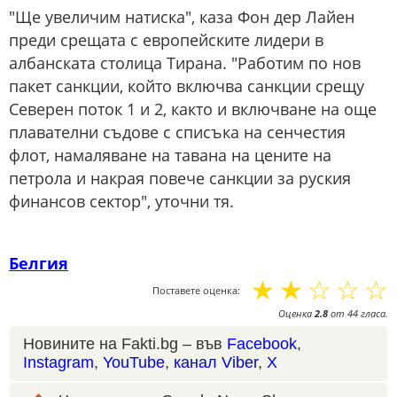
"Ще увеличим натиска", каза Фон дер Лайен
преди срещата с европейските лидери в
албанската столица Тирана. "Работим по нов
пакет санкции, който включва санкции срещу
Северен поток 1 и 2, както и включване на още
плавателни съдове с списъка на сенчестия
флот, намаляване на тавана на цените на
петрола и накрая повече санкции за руския
финансов сектор", уточни тя.
Белгия
☆
☆
☆
☆
☆
Поставете оценка:
Оценка
2.8
от
44
гласа.
Новините на Fakti.bg – във
Facebook
,
Instagram
,
YouTube
,
канал Viber
,
X