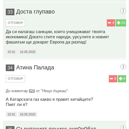
Доста глупаво
33
4
16
ОТГОВОР
Да си налагаш санкции, които унищожават твоята
икономика! Докато спите народи, урсулите и новият
фашизъм ще докарат Европа да разпад!
15:01
16.05.2025
Атина Палада
34
6
6
ОТГОВОР
До коментар
#24
от "Нещо бъркаш":
А Катарската газ какво я правят китайците?
Пият ли я?
15:01
16.05.2025
Съветcкият пeниcc акр0o0бат