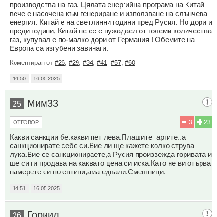
производства на газ. Цялата енергийна програма на Китай
вече е насочена към генериране и използване на слънчева
енергия. Китай е на светлинни години пред Русия. Но дори и
преди години, Китай не се е нужадаел от големи количества
газ, купувал е по-малко дори от Германия ! Обемите на
Европа са изгубени завинаги.
Коментиран от
#26
,
#29
,
#34
,
#41
,
#57
,
#60
14:50
16.05.2025
Мим33
25
3
23
ОТГОВОР
Какви санкции бе,какви пет лева.Плашите гаргите,,а
санкционирате себе си.Вие ли ще кажете колко струва
лука.Вие се санкционираете,а Русия произвежда горивата и
ще си ги продава на каквато цена си иска.Като не ви отърва
намерете си по евтини,ама едвали.Смешници.
14:51
16.05.2025
Гориил
26