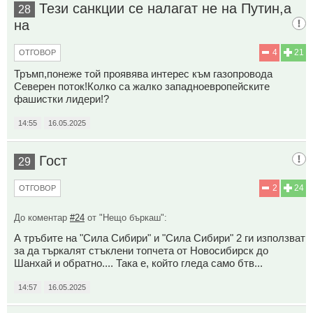
Тези санкции се налагат не на Путин,а
28
на
4
21
ОТГОВОР
Тръмп,понеже той проявява интерес към газопровода
Северен поток!Колко са жалко западноевропейските
фашистки лидери!?
14:55
16.05.2025
Гост
29
2
24
ОТГОВОР
До коментар
#24
от "Нещо бъркаш":
А тръбите на "Сила Сибири" и "Сила Сибири" 2 ги използват
за да търкалят стъклени топчета от Новосибирск до
Шанхай и обратно.... Така е, който гледа само бтв...
14:57
16.05.2025