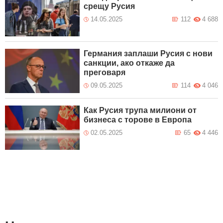
срещу Русия
14.05.2025
112
4 688
Германия заплаши Русия с нови
санкции, ако откаже да
преговаря
09.05.2025
114
4 046
Как Русия трупа милиони от
бизнеса с торове в Европа
02.05.2025
65
4 446