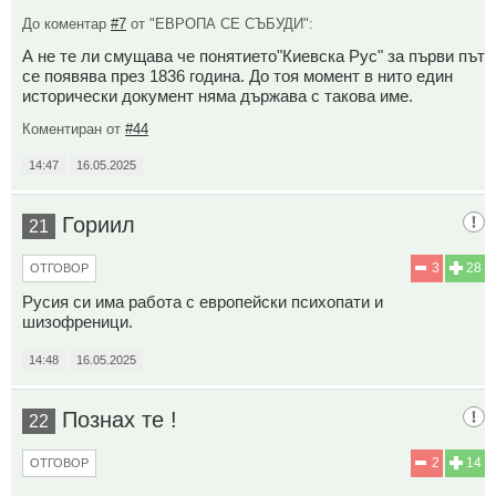
До коментар
#7
от "ЕВРОПА СЕ СЪБУДИ":
А не те ли смущава че понятието"Киевска Рус" за първи път
се появява през 1836 година. До тоя момент в нито един
исторически документ няма държава с такова име.
Коментиран от
#44
14:47
16.05.2025
Гориил
21
3
28
ОТГОВОР
Русия си има работа с европейски психопати и
шизофреници.
14:48
16.05.2025
Познах те !
22
2
14
ОТГОВОР