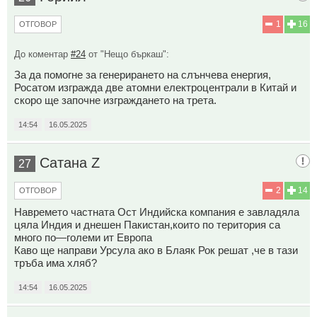
1
16
ОТГОВОР
До коментар
#24
от "Нещо бъркаш":
За да помогне за генерирането на слънчева енергия,
Росатом изгражда две атомни електроцентрали в Китай и
скоро ще започне изграждането на трета.
14:54
16.05.2025
Сатана Z
27
2
14
ОТГОВОР
Навремето частната Ост Индийска компания е завладяла
цяла Индия и днешен Пакистан,които по територия са
много по—големи ит Европа
Каво ще направи Урсула ако в Блаяк Рок решат ,че в тази
тръба има хляб?
14:54
16.05.2025