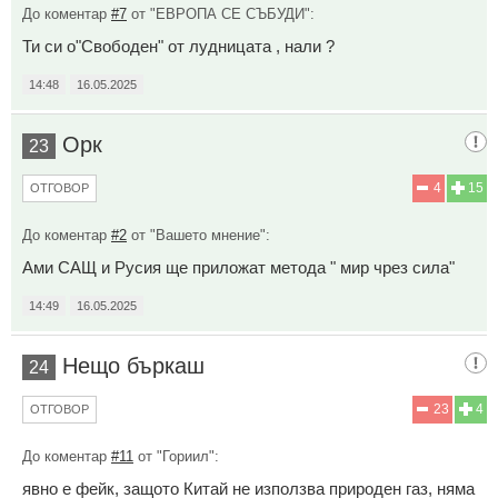
До коментар
#7
от "ЕВРОПА СЕ СЪБУДИ":
Ти си о"Свободен" от лудницата , нали ?
14:48
16.05.2025
Орк
23
4
15
ОТГОВОР
До коментар
#2
от "Вашето мнение":
Ами САЩ и Русия ще приложат метода " мир чрез сила"
14:49
16.05.2025
Нещо бъркаш
24
23
4
ОТГОВОР
До коментар
#11
от "Гориил":
явно е фейк, защото Китай не използва природен газ, няма