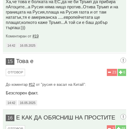
Ха,че това е болката на ЕС,да не би Тръмп да прибира
пАтоците...а Русия няма нищо против..Отива Тръмп и на
границата на Русия,плаща на Русия газта и от там
нататък,тя е американска .....европейчетата ще
плащат,колкото каже Тръмп...А той си е баш добър
търгаш:)))
Коментиран от
#19
14:42
16.05.2025
Това е
15
23
6
ОТГОВОР
До коментар
#12
от "русия е васал на Китай":
Безспорен факт.
14:42
16.05.2025
Е КАК ДА ОБЯСНИШ НА ПРОСТИТЕ
16
3
48
ОТГОВОР