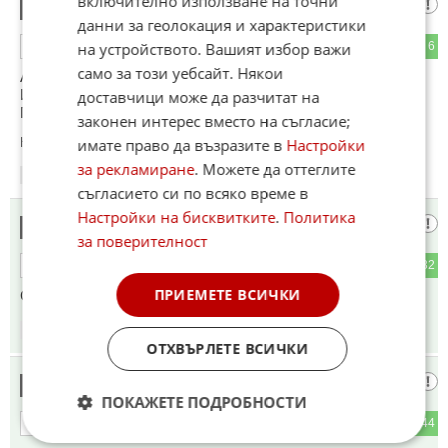
включително използване на точни
русия е васал на Китай
12
данни за геолокация и характеристики
40
6
на устройството. Вашият избор важи
ОТГОВОР
само за този уебсайт. Някои
Ако искат да постигнат нещо в РФ, трябва да разговарят с
Император Си !
доставчици може да разчитат на
Путлер е само инструмент и пионка в неговите ръце.
законен интерес вместо на съгласие;
Коментиран от
#15
имате право да възразите в
Настройки
за рекламиране
. Можете да оттеглите
14:41
16.05.2025
съгласието си по всяко време в
Настройки на бисквитките
.
Политика
Я пък тоя
13
за поверителност
4
32
ОТГОВОР
ПРИЕМЕТЕ ВСИЧКИ
Смешници. Зеленски ги е заразил.
14:42
16.05.2025
ОТХВЪРЛЕТЕ ВСИЧКИ
Атина Палада
14
ПОКАЖЕТЕ ПОДРОБНОСТИ
5
44
ОТГОВОР