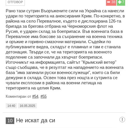
38
7
ОТГОВОР
Рано тази сутрин Въоръжените сили на Украйна са нанесли
удари по територията на анексирания Крим. По-конкретно, в
района на село Перевалное, където е дислоцирана 126-та
бригада за брегова отбрана на Черноморския флот на
Русия, е ударен склад за боеприпаси. Във военната база в
Перевалное има боксове за съхранение на военна техника
и оръжие и горивно-смазочни материали. Съдейки по
публикуваните видеа, складът е пламнал и там е станала
детонация. Твърди се, че на територията на военното
поделение са започнали да хвърчат боеприпаси.
Източникът на информацията, сайтът "Крымский ветер"
също съобщава, че в резултат на нападението на военната
база "има загинали руски военнослужещи", които са били
дежурни в склада. Освен това през нощта и сутринта се
чували експлозии в района на военни летища на
територията на целия Крим.
Коментиран от
#54
,
#55
14:40
16.05.2025
Не искат да си
10