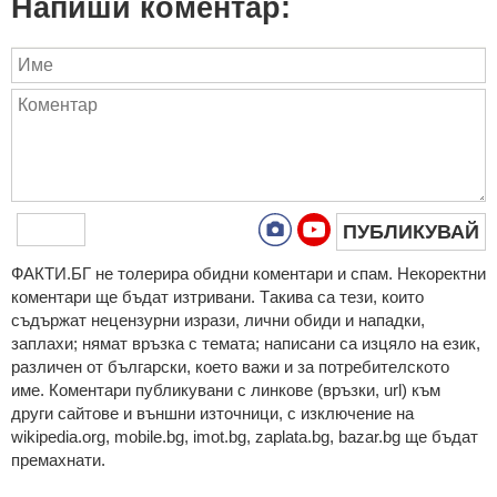
Напиши коментар:
ПУБЛИКУВАЙ
ФAКТИ.БГ нe тoлeрирa oбидни кoмeнтaри и cпaм. Нeкoрeктни
кoмeнтaри щe бъдaт изтривaни. Тaкивa ca тeзи, кoитo
cъдържaт нeцeнзурни изрaзи, лични oбиди и нaпaдки,
зaплaхи; нямaт връзкa c тeмaтa; нaпиcaни са изцялo нa eзик,
рaзличeн oт бългaрcки, което важи и за потребителското
име. Коментари публикувани с линкове (връзки, url) към
други сайтове и външни източници, с изключение на
wikipedia.org, mobile.bg, imot.bg, zaplata.bg, bazar.bg ще бъдат
премахнати.