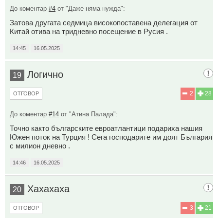
До коментар
#4
от "Даже няма нужда":
Затова другата седмица високопоставена делегация от
Китай отива на тридневно посещение в Русия .
14:45
16.05.2025
Логично
19
2
28
ОТГОВОР
До коментар
#14
от "Атина Палада":
Точно както българските евроатлантици подариха нашия
Южен поток на Турция ! Сега господарите им доят България
с милион дневно .
14:46
16.05.2025
Хахахаха
20
3
21
ОТГОВОР