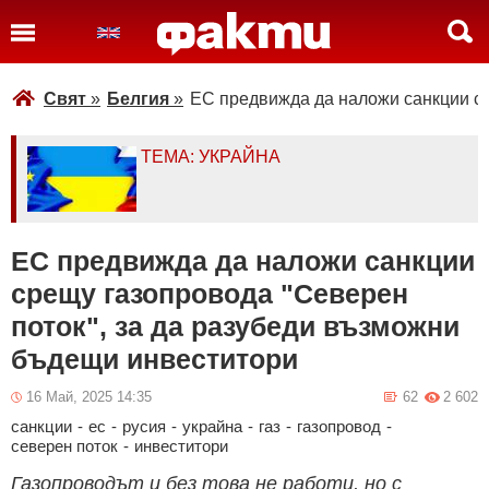
Свят
»
Белгия
»
ЕС предвижда да наложи санкции ср
ТЕМА: УКРАЙНА
ЕС предвижда да наложи санкции
срещу газопровода "Северен
поток", за да разубеди възможни
бъдещи инвеститори
16 Май, 2025 14:35
62
2 602
санкции
-
ес
-
русия
-
украйна
-
газ
-
газопровод
-
северен поток
-
инвеститори
Газопроводът и без това не работи, но с