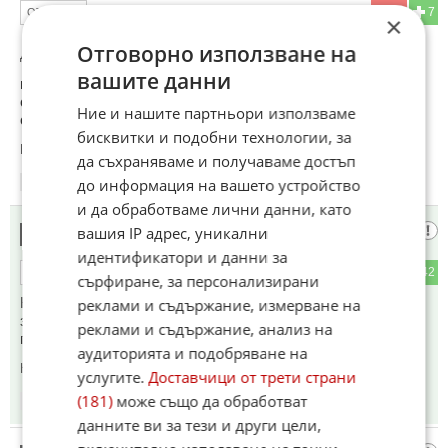
32
7
ОТГОВОР
×
Отговорно използване на
До коментар
#3
от "жжжжжж":
вашите данни
го взимат, изобщо не им трябва. Норвегия, която вече
снабдява западна Европа с природен газ си има други
Ние и нашите партньори използваме
съоръжения. Северните потоци са напълно излишни.
бисквитки и подобни технологии, за
Коментиран от
#56
да съхраняваме и получаваме достъп
до информация на вашето устройство
14:41
16.05.2025
и да обработваме лични данни, като
Гориил
вашия IP адрес, уникални
11
идентификатори и данни за
6
42
ОТГОВОР
сърфиране, за персонализирани
Китайският премиер внася заявление в Москва за
реклами и съдържание, измерване на
закупуване на 100 процента от европейските обеми
реклами и съдържание, анализ на
природен газ
аудиторията и подобряване на
Коментиран от
#24
услугите.
Доставчици от трети страни
(181)
може също да обработват
14:41
16.05.2025
данните ви за тези и други цели,