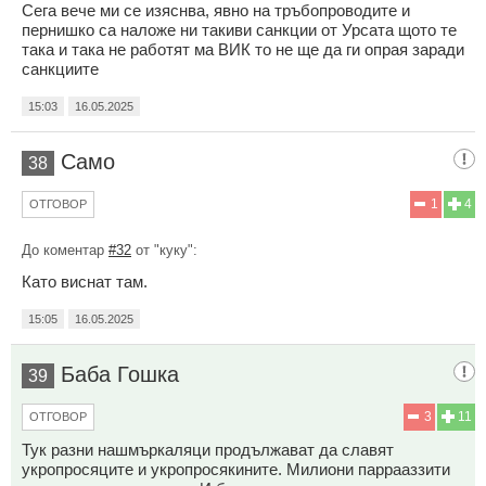
Сега вече ми се изяснва, явно на тръбопроводите и
пернишко са наложе ни такиви санкции от Урсата щото те
така и така не работят ма ВИК то не ще да ги опрая заради
санкциите
15:03
16.05.2025
Само
38
1
4
ОТГОВОР
До коментар
#32
от "куку":
Като виснат там.
15:05
16.05.2025
Баба Гошка
39
3
11
ОТГОВОР
Тук разни нашмъркаляци продължават да славят
укропросяците и укропросякините. Милиони паррааззити