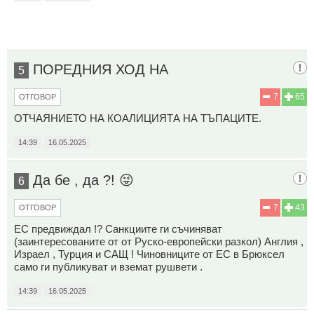
ПОРЕДНИЯ ХОД НА
5
7
65
ОТГОВОР
ОТЧАЯНИЕТО НА КОАЛИЦИЯТА НА ТЪПАЦИТЕ.
14:39
16.05.2025
Да бе , да ?! 😜
6
7
43
ОТГОВОР
ЕС предвиждал !? Санкциите ги съчиняват
(заинтересованите от от Руско-европейски разкол) Англия ,
Израел , Турция и САЩ ! Чиновниците от ЕС в Брюксел
само ги публикуват и вземат рушвети .
14:39
16.05.2025