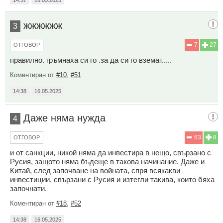
жжжжжж
3
7
27
ОТГОВОР
правилно. гръмнаха си го .за да си го вземат.....
Коментиран от
#10
,
#51
14:38
16.05.2025
Даже няма нужда
4
63
8
ОТГОВОР
и от санкции, никой няма да инвестира в нещо, свързано с
Русия, защото няма бъдеще в такова начинание. Даже и
Китай, след започване на войната, спря всякакви
инвестиции, свързани с Русия и изтегли такива, които бяха
започнати.
Коментиран от
#18
,
#52
14:38
16.05.2025