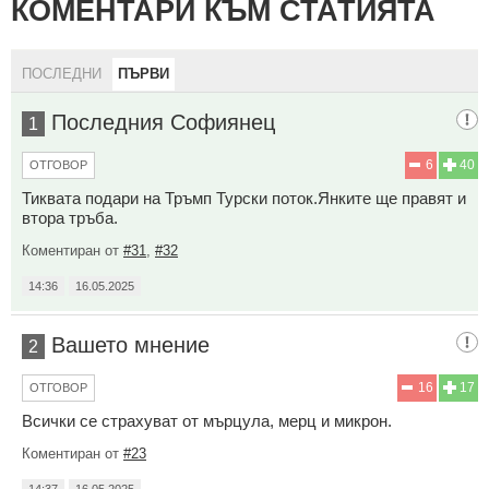
КОМЕНТАРИ КЪМ СТАТИЯТА
ПОСЛЕДНИ
ПЪРВИ
Последния Софиянец
1
6
40
ОТГОВОР
Тиквата подари на Тръмп Турски поток.Янките ще правят и
втора тръба.
Коментиран от
#31
,
#32
14:36
16.05.2025
Вашето мнение
2
16
17
ОТГОВОР
Всички се страхуват от мърцула, мерц и микрон.
Коментиран от
#23
14:37
16.05.2025