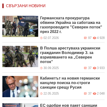
СВЪРЗАНИ НОВИНИ
Германската прокуратура
обвини Украйна за саботажа на
газопроводите "Северен поток"
през 2022 г.
02.07.2026
97
4 928
В Полша арестуваха украински
гражданин Володимир З. за
взривяването на „Северен
поток“
30.09.2025
37
3 933
Кабинетът на новия германски
канцлер поиска по-строги
санкции срещу Русия
22.05.2025
37
2 048
ЕС одобри нов пакет санкции