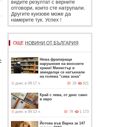
видите резултат с верните
отговори, които сте натрупали.
Другите куизове може да
намерите тук. Успех !
ОЩЕ
НОВИНИ ОТ БЪЛГАРИЯ
с
Няма фрапиращи
нарушения на вносните
храни! Министър и
земеделци се натъкнали
на голяма "сива зона"
днес в 09:17 ч.
18
921
Край с лева, от днес само
в евро
днес в 09:13 ч.
78
1 173
Йотова във Варна за 147