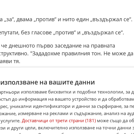
 „за“, двама „против“ и нито един „въздържал се“.
путати, без гласове „против“ и „въздържал се“.
, че днешното първо заседание на правната
труктивно. "Зададохме правилния тон. Не може да
аяви тя.
елислав Величков и група народни представители
 използване на вашите данни
ПП). Вторият е внесен от Надежда Йорданова и
ария“ (ДБ), а третият – от Олга Борисова и народн
артньори използваме бисквитки и подобни технологии, за 
България“ (ПБ).
остъп до информация на вашето устройство и да обработва
адрес, уникални идентификатори и данни за сърфиране, за 
ие председателят на временната парламентарна
ржание, измерване на реклами и съдържание, анализ на ау
ванията към народните представители са
 услугите.
Доставчици от трети страни (181)
може също да об
че е сериозно предизвикателство да започваш
ези и други цели, включително използване на точни данни 