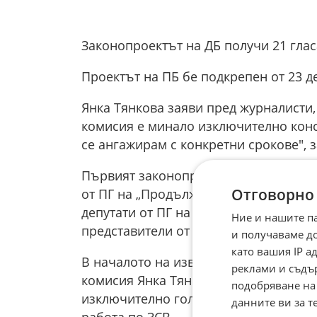
Законопроектът на ДБ получи 21 гласа
Проектът на ПБ бе подкрепен от 23 де
Янка Тянкова заяви пред журналисти
комисия е минало изключително конс
се ангажирам с конкретни срокове", з
Първият законопроект е внесен от В
Отговорно
от ПГ на „Продължаваме промяната“ (
депутати от ПГ на „Демократична Бълг
Ние и нашите п
представители от ПГ на „Прогресивна 
и получаваме д
като вашия IP 
В началото на извънредното заседан
реклами и съдъ
комисия Янка Тянкова заяви, че очак
подобряване на
изключително големи. Тя подчерта, 
данните ви за т
работа по ЗСВ.