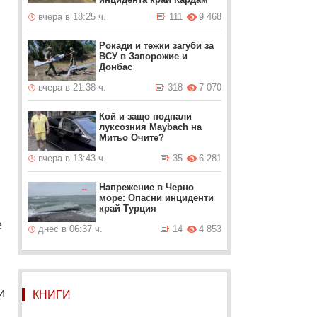
вчера в 18:25 ч.
111
9 468
Рокади и тежки загуби за
ВСУ в Запорожие и
Донбас
вчера в 21:38 ч.
318
7 070
Кой и защо подпали
луксозния Maybach на
Митьо Очите?
вчера в 13:43 ч.
35
6 281
Напрежение в Черно
море: Опасни инциденти
край Турция
е
днес в 06:37 ч.
14
4 853
и
КНИГИ