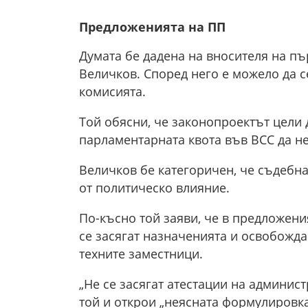
Предложенията на ПП
Думата бе дадена на вносителя на пъ
Величков. Според него е можело да с
комисията.
Той обясни, че законопроектът цели д
парламентарната квота във ВСС да не
Величков бе категоричен, че съдебна
от политическо влияние.
По-късно той заяви, че в предложени
се засягат назначенията и освобожд
техните заместници.
„Не се засягат атестации на админис
той и открои „неясната формулировк