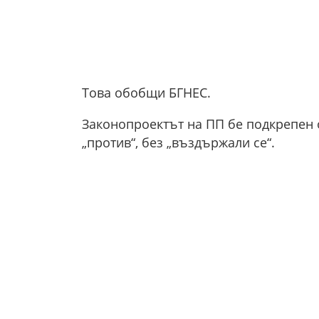
Това обобщи БГНЕС.
Законопроектът на ПП бе подкрепен о
„против“, без „въздържали се“.