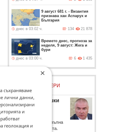
9 август 681 г. - Византия
признава хан Аспарух и
България
днес в 03:02 ч.
134
21 878
Времето днес, прогноза за
неделя, 9 август: Жега и
бури
днес в 03:00 ч.
6
1 435
×
ЛОВЦИ НА БИСЕРИ
и
да съхраняваме
ме лични данни,
Веселин Марешки
персонализирани
Лидерът на ВОЛЯ
диторията и
Веселин Марешки
работват
коментира третата вълна
за геолокация и
от COVID пандемията.