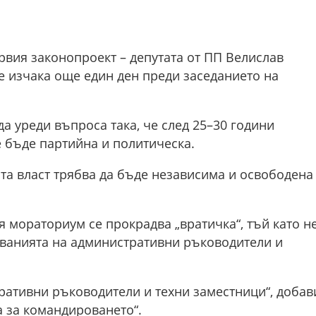
рвия законопроект – депутата от ПП Велислав
е изчака още един ден преди заседанието на
а уреди въпроса така, че след 25–30 години
 бъде партийна и политическа.
та власт трябва да бъде независима и освободена
я мораториум се прокрадва „вратичка“, тъй като н
аванията на административни ръководители и
тративни ръководители и техни заместници“, добав
а за командироването“.