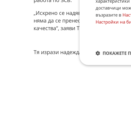
характеристики 
доставчици може
„Искрено се надявам, че политическо
възразите в
Нас
няма да се пренесе в тази комисия и
Настройки на б
качества“, заяви Тянкова.
Тя изрази надежда тонът на работа в
ПОКАЖЕТЕ 