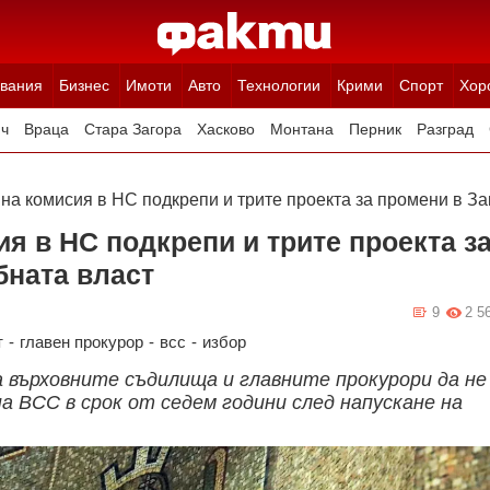
вания
Бизнес
Имоти
Авто
Технологии
Крими
Спорт
Хор
ч
Враца
Стара Загора
Хасково
Монтана
Перник
Разград
Ямбол
Благоевград
Габрово
Видин
Кюстендил
Търговище
а комисия в НС подкрепи и трите проекта за промени в За
я в НС подкрепи и трите проекта з
бната власт
9
2 5
т
-
главен прокурор
-
всс
-
избор
 върховните съдилища и главните прокурори да не
а ВСС в срок от седем години след напускане на