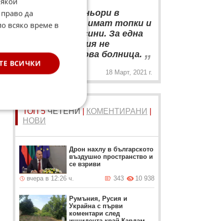
Някои
“
Имаме партньори в
 право да
Европа, които имат топки и
по всяко време в
осигуриха ваксини. За една
година пандемия не
„
построихме нова болница.
ТЕ ВСИЧКИ
18 Март, 2021 г.
ТОП 5
ЧЕТЕНИ
|
КОМЕНТИРАНИ
|
НОВИ
Дрон нахлу в българското
въздушно пространство и
се взриви
вчера в 12:26 ч.
343
10 938
Румъния, Русия и
Украйна с първи
коментари след
инцидента край Кардам