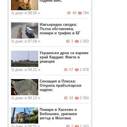
години ВМС
днес в 08:05 ч.
48
794
Извънредна сводка:
Пътна обстановка,
пожари и трафик в БГ
днес в 07:58 ч.
3
1 043
Украински дрон се взриви
край Кардам: Факти и
реакции
днес в 04:21 ч.
57
1 878
Сензация в Плиска:
Откриха прабългарски
надпис
днес в 04:13 ч.
24
3 354
Пожари в Хасково и
Бобошево, ураганен
вятър в Монтана
днес в 04:07 ч.
2
1 163