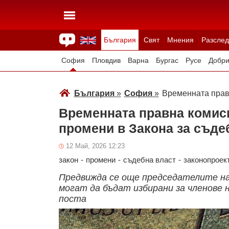
България
Свят
Мнения
Разслед
Здраве
Времето
Анкети
Вицове
Куизове
София
Пловдив
Варна
Бургас
Русе
Добри
Смолян
Плевен
Велико Търново
Силистра
България
»
София
»
Временната правн
Временната правна комиси
промени в Закона за съде
12 Май, 2026 12:23
закон
-
промени
-
съдебна власт
-
законопроек
Предвижда се още председателите на
могат да бъдат избирани за членове н
поста