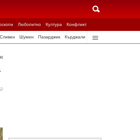
оскопи
Любопитно
Култура
Конфликт
Сливен
Шумен
Пазарджик
Кърджали
Ловеч
Всички градове
кона за съдебната власт
а
62