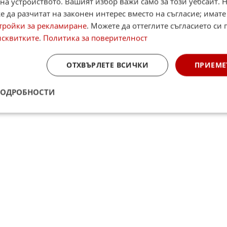
на устройството. Вашият избор важи само за този уебсайт. 
 да разчитат на законен интерес вместо на съгласие; имате
то говорене, което беше в Народното събрание,
тройки за рекламиране
. Можете да оттеглите съгласието си 
 ще отстъпи място на нормалния тон и нравствени
исквитките
.
Политика за поверителност
ОТХВЪРЛЕТЕ ВСИЧКИ
ПРИЕМЕ
 комисията да бъде пренесен и в пленарната зала.
ПОДРОБНОСТИ