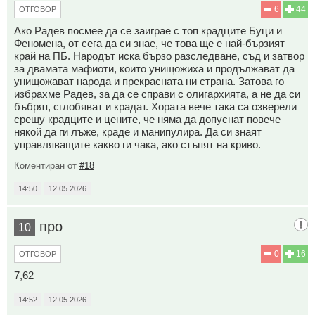
6
44
ОТГОВОР
Ако Радев посмее да се заиграе с топ крадците Буци и
Феномена, от сега да си знае, че това ще е най-бързият
край на ПБ. Народът иска бързо разследване, съд и затвор
за двамата мафиоти, които унищожиха и продължават да
унищожават народа и прекрасната ни страна. Затова го
избрахме Радев, за да се справи с олигархията, а не да си
бъбрят, сглобяват и крадат. Хората вече така са озверели
срещу крадците и цените, че няма да допуснат повече
някой да ги лъже, краде и манипулира. Да си знаят
управляващите какво ги чака, ако стъпят на криво.
Коментиран от
#18
14:50
12.05.2026
про
10
0
16
ОТГОВОР
7,62
14:52
12.05.2026