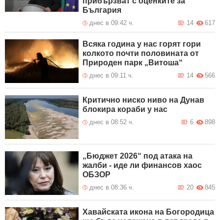
прибързват с оценките за
България
днес в 09:42 ч.
14
617
Всяка година у нас горят гори
колкото почти половината от
Природен парк „Витоша“
днес в 09:11 ч.
14
566
Критично ниско ниво на Дунав
блокира кораби у нас
днес в 08:52 ч.
6
898
„Бюджет 2026“ под атака на
жалби - иде ли финансов хаос
ОБЗОР
днес в 08:36 ч.
20
845
Хавайската икона на Богородица