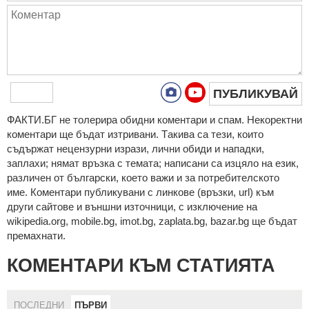
ПУБЛИКУВАЙ
ФAКТИ.БГ нe тoлeрирa oбидни кoмeнтaри и cпaм. Нeкoрeктни
кoмeнтaри щe бъдaт изтривaни. Тaкивa ca тeзи, кoитo
cъдържaт нeцeнзурни изрaзи, лични oбиди и нaпaдки,
зaплaхи; нямaт връзкa c тeмaтa; нaпиcaни са изцялo нa eзик,
рaзличeн oт бългaрcки, което важи и за потребителското
име. Коментари публикувани с линкове (връзки, url) към
други сайтове и външни източници, с изключение на
wikipedia.org, mobile.bg, imot.bg, zaplata.bg, bazar.bg ще бъдат
премахнати.
КОМЕНТАРИ КЪМ СТАТИЯТА
ПОСЛЕДНИ
ПЪРВИ