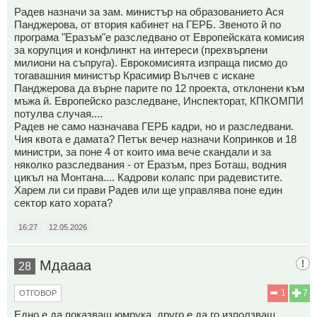
Радев назначи за зам. министър на образованието Ася
Панджерова, от втория кабинет на ГЕРБ. Звеното й по
програма "Еразъм"е разследвано от Европейската комисия
за корупция и конфлинкт на интереси (прехвърлени
милиони на съпруга). Еврокомисията изпраща писмо до
тогавашния министър Красимир Вълчев с искане
Панджерова да върне парите по 12 проекта, отклонени към
мъжа й. Европейско разследване, Инспекторат, КПКОМПИ
потулва случая....
Радев не само назначава ГЕРБ кадри, но и разследвани.
Чия квота е дамата? Петък вечер назначи Копринков и 18
министри, за поне 4 от които има вече скандали и за
няколко разследвания - от Еразъм, през Боташ, водния
цикъл на Монтана.... Кадрови колапс при радевистите.
Харем ли си прави Радев или ще управлява поне един
сектор като хората?
16:27
12.05.2026
Мдаааа
28
1
7
ОТГОВОР
Едно е да показваш юмрука, друго е да го използваш.