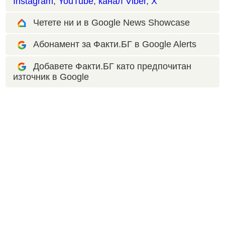
Instagram
,
YouTube
,
канал Viber
,
X
Четете ни и в Google News Showcase
Абонамент за Факти.БГ в Google Alerts
Добавете Факти.БГ като предпочитан
източник в Google