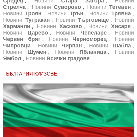
Средец
,
Новини
Стара Загора
,
Новини
Стрелча
,
Новини
Суворово
,
Новини
Тетевен
,
Новини
Троян
,
Новини
Трън
,
Новини
Трявна
,
Новини
Тутракан
,
Новини
Търговище
,
Новини
Харманли
,
Новини
Хасково
,
Новини
Хисаря
,
Новини
Царево
,
Новини
Чепеларе
,
Новини
Червен бряг
,
Новини
Черноморец
,
Новини
Чипровци
,
Новини
Чирпан
,
Новини
Шабла
,
Новини
Шумен
,
Новини
Ябланица
,
Новини
Ямбол
,
Новини
Всички градове
БЪЛГАРИЯ КУИЗОВЕ