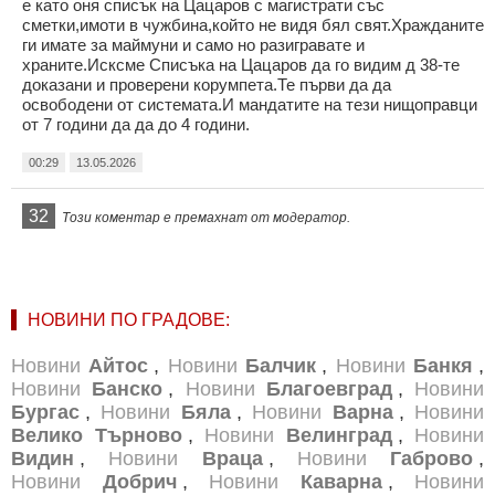
е като оня списък на Цацаров с магистрати със
сметки,имоти в чужбина,който не видя бял свят.Хражданите
ги имате за маймуни и само но разигравате и
храните.Исксме Списъка на Цацаров да го видим д 38-те
доказани и проверени корумпета.Те първи да да
освободени от системата.И мандатите на тези нищоправци
от 7 години да да до 4 години.
00:29
13.05.2026
32
Този коментар е премахнат от модератор.
НОВИНИ ПО ГРАДОВЕ:
Новини
Айтос
,
Новини
Балчик
,
Новини
Банкя
,
Новини
Банско
,
Новини
Благоевград
,
Новини
Бургас
,
Новини
Бяла
,
Новини
Варна
,
Новини
Велико Търново
,
Новини
Велинград
,
Новини
Видин
,
Новини
Враца
,
Новини
Габрово
,
Новини
Добрич
,
Новини
Каварна
,
Новини