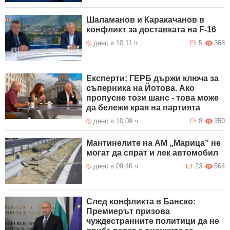
Шаламанов и Каракачанов в
конфликт за доставката на F-16
днес в 10:11 ч.
5
368
Експерти: ГЕРБ държи ключа за
съперника на Йотова. Ако
пропусне този шанс - това може
да бележи края на партията
днес в 10:09 ч.
8
350
Мантинелите на АМ „Марица” не
могат да спрат и лек автомобил
днес в 09:46 ч.
23
564
След конфликта в Банско:
Премиерът призова
чуждестранните политици да не