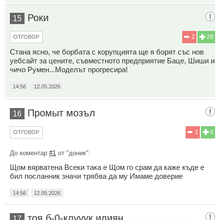
Роки
15
2
28
ОТГОВОР
Стана ясно, че борбата с корупцията ще я борят със нов
уебсайт за цените, съвместното предприятие Баце, Шиши и
чичо Румен...Моделът прогресира!
14:56
12.05.2026
Промыт мозъл
16
2
6
ОТГОВОР
До коментар
#1
от "доник":
Щом вярватена Всеки така е Щом го срам да каже къде е
бил посланник значи трябва да му Имаме доверие
14:56
12.05.2026
тоя б-0-клууук илиян
17