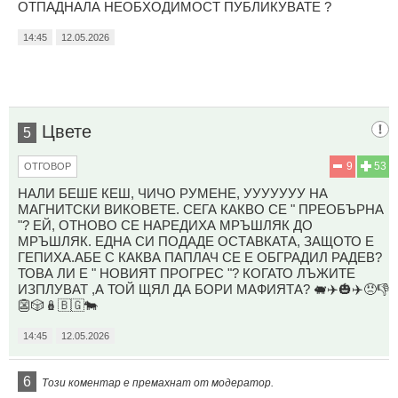
ОТПАДНАЛА НЕОБХОДИМОСТ ПУБЛИКУВАТЕ ?
14:45
12.05.2026
Цвете
5
9
53
ОТГОВОР
НАЛИ БЕШЕ КЕШ, ЧИЧО РУМЕНЕ, УУУУУУУ НА
МАГНИТСКИ ВИКОВЕТЕ. СЕГА КАКВО СЕ " ПРЕОБЪРНА
"? ЕЙ, ОТНОВО СЕ НАРЕДИХА МРЪШЛЯК ДО
МРЪШЛЯК. ЕДНА СИ ПОДАДЕ ОСТАВКАТА, ЗАЩОТО Е
ГЕПИХА.АБЕ С КАКВА ПАПЛАЧ СЕ Е ОБГРАДИЛ РАДЕВ?
ТОВА ЛИ Е " НОВИЯТ ПРОГРЕС "? КОГАТО ЛЪЖИТЕ
ИЗПЛУВАТ ,А ТОЙ ЩЯЛ ДА БОРИ МАФИЯТА? 🐖✈️🎃✈️😠👎
👺🎲🪆🇧🇬🐄
14:45
12.05.2026
6
Този коментар е премахнат от модератор.