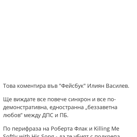
Това коментира във "Фейсбук" Илиян Василев.
Ще виждате все повече синхрон и все по-
демонстративна, едностранна „беззаветна
любов“ между ДПС и ПБ.
По перифраза на Роберта Флак и Killing Me
Softly with His Song - да те убият с подкрепа.