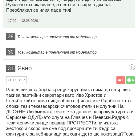
Руменчо го показваше, а сега си го скри в джоба.
Преоблякал се илия пак в тия!
17:02
12.05.2026
29
Този коментар е премахнат от модератор.
30
Този коментар е премахнат от модератор.
Явно
31
0
4
ОТГОВОР
Радев никаква борба срещу корупцията няма да свърши с
такива партийни секретари като Иво Христов и
Гълъба,който няма нищо общо с финансите.Одобено като
сложи тези текезесарски счетоводителки и слугини На
ДПС+НН.Люфмилата,която е за даване на прокуратурата и
Сериозен ОДИТ,като слуга на Главчев и Пеевски.Радрв с
тези женички ли ще правиш ПРОГРЕС?Ти ни излъга
жестоко и скоро ще сме под прозорците ти.Къдр са
фактурите за небивалици разходи ,дето ще показваш?Това