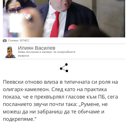
Снимка: БГНЕС
Илиян Василев
бивш посланик и експерт по енергийните
въпроси
Пеевски отново влиза в типичната си роля на
олигарх-хамелеон. След като на практика
показа, че е прехвърлял гласове към ПБ, сега
посланието звучи почти така: „Румене, не
можеш да ни забраниш да те обичаме и
подкрепяме.“