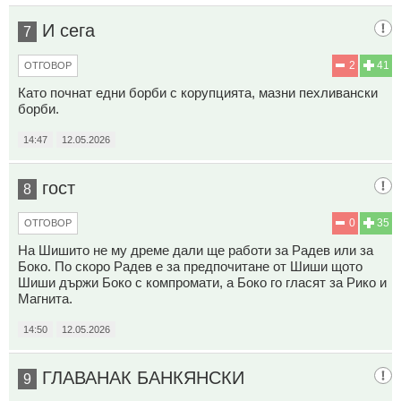
И сега
7
2
41
ОТГОВОР
Като почнат едни борби с корупцията, мазни пехливански
борби.
14:47
12.05.2026
гост
8
0
35
ОТГОВОР
На Шишито не му дреме дали ще работи за Радев или за
Боко. По скоро Радев е за предпочитане от Шиши щото
Шиши държи Боко с компромати, а Боко го гласят за Рико и
Магнита.
14:50
12.05.2026
ГЛАВАНАК БАНКЯНСКИ
9