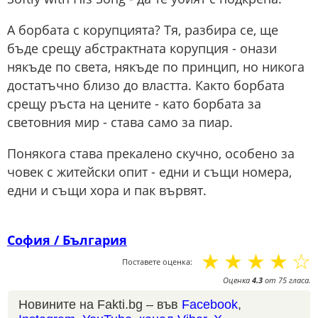
А борбата с корупцията? Тя, разбира се, ще
бъде срещу абстрактната корупция - онази
някъде по света, някъде по принцип, но никога
достатъчно близо до властта. Както борбата
срещу ръста на цените - като борбата за
световния мир - става само за пиар.
Понякога става прекалено скучно, особено за
човек с житейски опит - едни и същи номера,
едни и същи хора и пак вървят.
София / България
☆
☆
☆
☆
☆
Поставете оценка:
Оценка
4.3
от
75
гласа.
Новините на Fakti.bg – във
Facebook
,