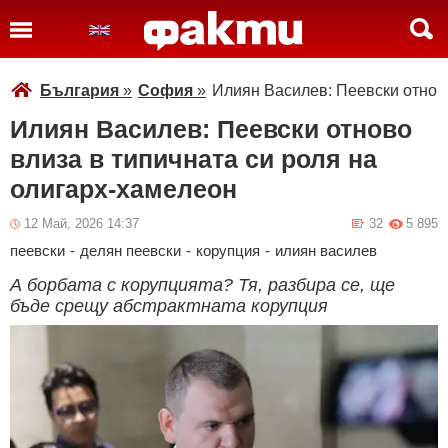
България
»
София
»
Илиян Василев: Пеевски отново
Илиян Василев: Пеевски отново
влиза в типичната си роля на
олигарх-хамелеон
12 Май, 2026 14:37
32
5 895
пеевски
-
делян пеевски
-
корупция
-
илиян василев
А борбата с корупцията? Тя, разбира се, ще
бъде срещу абстрактната корупция