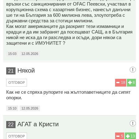
връзки със санкционирания от OFAC Пеевски, участвал в
корупционна схема с хазартния бизнес, нанесъл данъчни
ше ти на България за 600 милиона лева, злоупотреба с
държавни средства за стотици милиони.
Как могат американците да разкрият тези измамници и
крадци и да им забранят да посещават САЩ, а в България
никой не иска да ги разследва и осъди, дори някои са
защитени и с ИМУНИТЕТ ?
15:03
12.05.2026
Някой
21
18
6
ОТГОВОР
Как не се спряха рупорите на жълтопаветниците да сипят
опорки.
15:10
12.05.2026
АГАТ а Кристи
22
5
13
ОТГОВОР