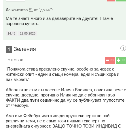
До коментар
#1
от "доник":
Ма те знаят много и за далаверите на другите!!! Там е
заровено кучето.
14:45
12.05.2026
Зеления
4
32
13
ОТГОВОР
"Понякога става прекалено скучно, особено за човек с
житейски опит - едни и същи номера, едни и същи хора и
пак вървят."
Абсолютно съм съгласен с Илиян Василев, наистина вече е
скучно, досадно, противно Илиянчо да е абониран във
ФАКТИ два пъти седмично да му се публикуват глупостите
от Фейсбук.
Ама във Фейсбук има хиляди други експерти по най-
различни теми, не е само този пишман експерт по
енергейната сигурност, ЗАЩО ТОЧНО ТОЗИ ИНДИВИД С