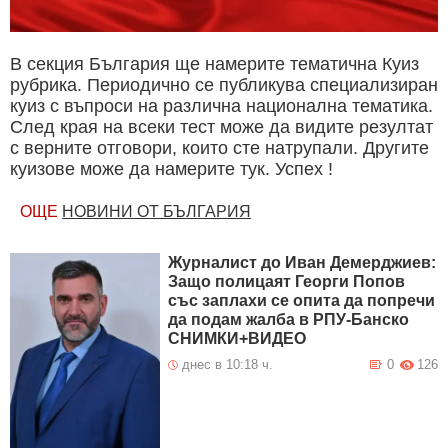
В секция България ще намерите тематична Куиз
рубрика. Периодично се публикува специализиран
куиз с въпроси на различна национална тематика.
След края на всеки тест може да видите резултат
с верните отговори, които сте натрупали. Другите
куизове може да намерите тук. Успех !
ОЩЕ
НОВИНИ ОТ БЪЛГАРИЯ
Журналист до Иван Демерджиев:
Защо полицаят Георги Попов
със заплахи се опита да попречи
да подам жалба в РПУ-Банско
СНИМКИ+ВИДЕО
днес в 10:18 ч.
0
126