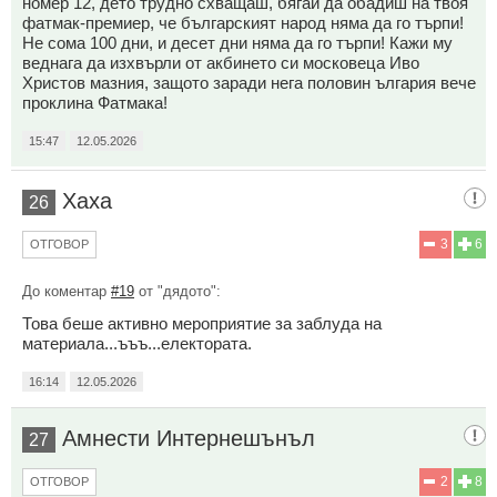
номер 12, дето трудно схващаш, бягай да обадиш на твоя
фатмак-премиер, че българският народ няма да го търпи!
Не сома 100 дни, и десет дни няма да го търпи! Кажи му
веднага да изхвърли от акбинето си московеца Иво
Христов мазния, защото заради нега половин ългария вече
проклина Фатмака!
15:47
12.05.2026
Хаха
26
3
6
ОТГОВОР
До коментар
#19
от "дядото":
Това беше активно мероприятие за заблуда на
материала...ъъъ...електората.
16:14
12.05.2026
Амнести Интернешънъл
27
2
8
ОТГОВОР