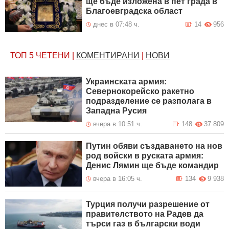
ще бъде изложена в пет града в
Благоевградска област
днес в 07:48 ч.
14
956
ТОП 5
ЧЕТЕНИ
|
КОМЕНТИРАНИ
|
НОВИ
Украинската армия:
Севернокорейско ракетно
подразделение се разполага в
Западна Русия
вчера в 10:51 ч.
148
37 809
Путин обяви създаването на нов
род войски в руската армия:
Денис Лямин ще бъде командир
вчера в 16:05 ч.
134
9 938
Турция получи разрешение от
правителството на Радев да
търси газ в български води