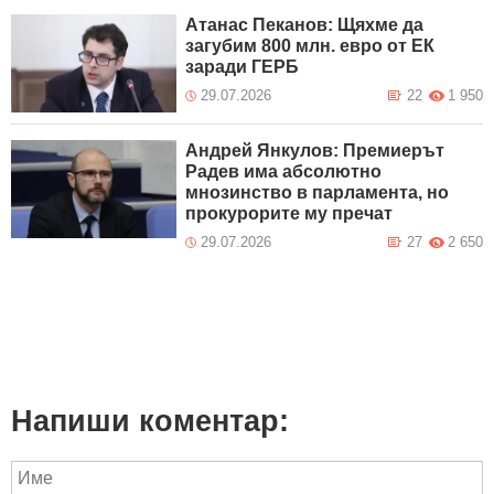
Атанас Пеканов: Щяхме да
загубим 800 млн. евро от ЕК
заради ГЕРБ
29.07.2026
22
1 950
Андрей Янкулов: Премиерът
Радев има абсолютно
мнозинство в парламента, но
прокурорите му пречат
29.07.2026
27
2 650
Напиши коментар: