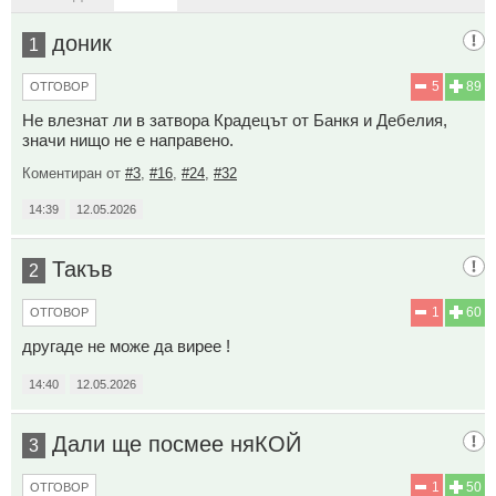
доник
1
5
89
ОТГОВОР
Не влезнат ли в затвора Крадецът от Банкя и Дебелия,
значи нищо не е направено.
Коментиран от
#3
,
#16
,
#24
,
#32
14:39
12.05.2026
Такъв
2
1
60
ОТГОВОР
другаде не може да вирее !
14:40
12.05.2026
Дали ще посмее няКОЙ
3
1
50
ОТГОВОР