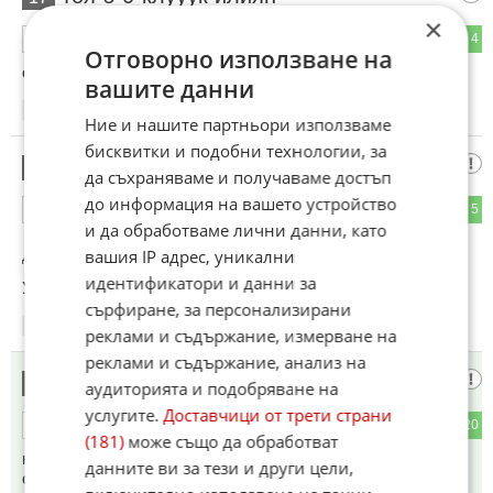
×
18
4
ОТГОВОР
Отговорно използване на
още ли е жив?
вашите данни
14:59
12.05.2026
Ние и нашите партньори използваме
бисквитки и подобни технологии, за
Асковски каун
18
да съхраняваме и получаваме достъп
до информация на вашето устройство
15
5
ОТГОВОР
и да обработваме лични данни, като
вашия IP адрес, уникални
До коментар
#9
от "ГЛАВАНАК БАНКЯНСКИ":
идентификатори и данни за
Утре да не пишеш колко хубаво бешепри Борисов
сърфиране, за персонализирани
14:59
12.05.2026
реклами и съдържание, измерване на
реклами и съдържание, анализ на
дядото
19
аудиторията и подобряване на
услугите.
Доставчици от трети страни
3
20
ОТГОВОР
(181)
може също да обработват
не вярвам р.радев да е забравил мистър кеша и другите
данните ви за тези и други цели,
обиди по негов адрес