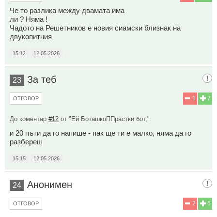
Че то разлика между двамата има
ли ? Няма !
Чадото на Решетников е новия сиамски близнак на
двукопитния
15:12
12.05.2026
За теб
23
1
7
ОТГОВОР
До коментар
#12
от "Ей БоташкоППрастки бот,":
и 20 пъти да го напише - пак ще ти е малко, няма да го
разбереш
15:15
12.05.2026
Анонимен
24
2
6
ОТГОВОР