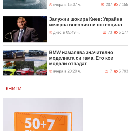
вчера в 15:07 ч.
207
7 155
Залужни шокира Киев: Украйна
изчерпа военния си потенциал
днес в 05:49 ч.
73
6 177
BMW намалява значително
моделната си гама. Ето кои
модели отпадат
вчера в 20:20 ч.
7
5 793
КНИГИ