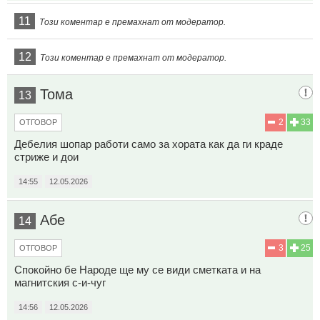
11
Този коментар е премахнат от модератор.
12
Този коментар е премахнат от модератор.
Тома
13
2
33
ОТГОВОР
Дебелия шопар работи само за хората как да ги краде
стриже и дои
14:55
12.05.2026
Абе
14
3
25
ОТГОВОР
Спокойно бе Народе ще му се види сметката и на
магнитския с-и-чуг
14:56
12.05.2026