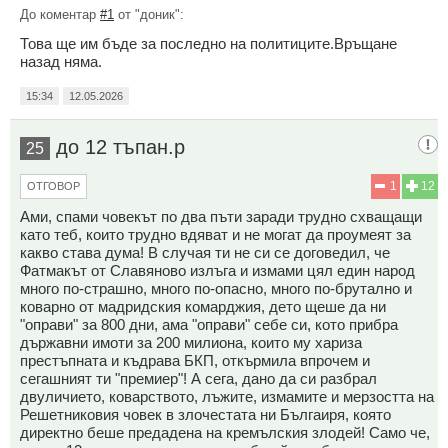
До коментар
#1
от "доник":
Това ще им бъде за последно на политиците.Връщане
назад няма.
15:34
12.05.2026
до 12 тъпан.р
25
1
12
ОТГОВОР
Ами, спами човекът по два пъти заради трудно схващащи
като теб, които трудно вдяват и не могат да проумеят за
какво става дума! В случая ти не си се договедил, че
Фатмакът от Славяново излъга и измами цял един народ
много по-страшно, много по-опасно, много по-брутално и
коварно от мадридския комарджия, дето щеше да ни
"оправи" за 800 дни, ама "оправи" себе си, кото прибра
държавни имоти за 200 милиона, които му хариза
престъпната и къдрава БКП, откърмила впрочем и
сегашният ти "премиер"! А сега, дано да си разбрал
двуличието, коварството, лъжите, измамите и мерзостта на
Решетниковия човек в злочестата ни Бългаиря, която
директно беше предадена на кремълския злодей! Само че,