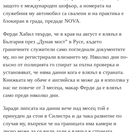
защото е международен шофьор, а номерата на
служебния му автомобил са свалени и на практика е
блокиран в града, предаде NOVA.
Ферди Хабил твърди, че в края на август е влязъл в
България през „Дунав мост” в Русе, където
граничните служители само погледнали документите
му, но не регистрирали влизането му. Няколко дни по-
късно от полицията го спират за пътна проверка и
установяват, че няма данни кога е влязъл в страната.
Книжката му обаче е английска и може да я използва у
нас не повече от 3 месеца, макар Ферди да е влязъл
само преди няколко дни.
Заради липсата на данни вече над месец той е
принуден да стои в Силистра и да чака развитие по
случая му, въпреки че на границата има камери и
лесно може да се види дали е влязъл в страната