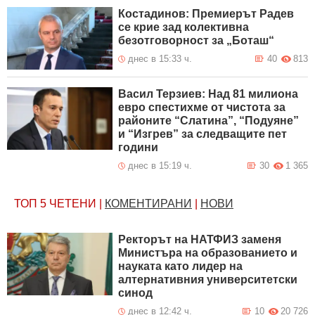
Костадинов: Премиерът Радев
се крие зад колективна
безотговорност за „Боташ“
днес в 15:33 ч.
40
813
Васил Терзиев: Над 81 милиона
евро спестихме от чистота за
районите “Слатина”, “Подуяне”
и “Изгрев” за следващите пет
години
днес в 15:19 ч.
30
1 365
ТОП 5
ЧЕТЕНИ
|
КОМЕНТИРАНИ
|
НОВИ
Ректорът на НАТФИЗ заменя
Министъра на образованието и
науката като лидер на
алтернативния университетски
синод
днес в 12:42 ч.
10
20 726