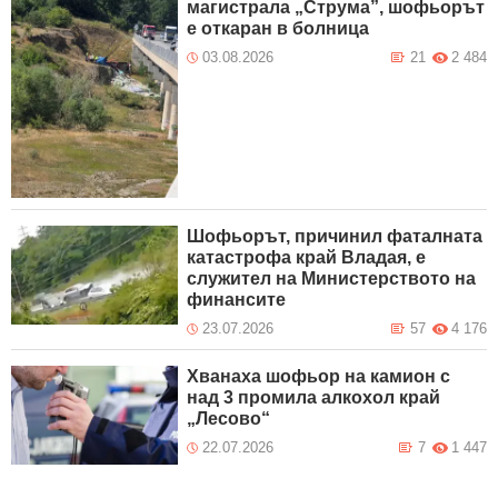
магистрала „Струма”, шофьорът
е откаран в болница
03.08.2026
21
2 484
Шофьорът, причинил фаталната
катастрофа край Владая, е
служител на Министерството на
финансите
23.07.2026
57
4 176
Хванаха шофьор на камион с
над 3 промила алкохол край
„Лесово“
22.07.2026
7
1 447