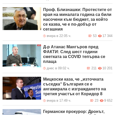
Проф. Близнашки: Протестите от
края на миналата година са били
насочени към бюджет, за който
се казва, че е по-добър от
сегашния
вчера в 22:05 ч.
53
17 344
Д-р Атанас Мангъров пред
ФАКТИ: След шест години
сметката за COVID тепърва се
плаща
днес в 09:02 ч.
211
10 201
Мицкоски каза, че „източната
съседка“ България се е
ангажирала с изграждането на
третия участък от Коридор 8
вчера в 17:49 ч.
23
9 652
Германски прокурор: Дронът,