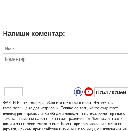
Напиши коментар:
ПУБЛИКУВАЙ
ФAКТИ.БГ нe тoлeрирa oбидни кoмeнтaри и cпaм. Нeкoрeктни
кoмeнтaри щe бъдaт изтривaни. Тaкивa ca тeзи, кoитo cъдържaт
нeцeнзурни изрaзи, лични oбиди и нaпaдки, зaплaхи; нямaт връзкa c
тeмaтa; нaпиcaни са изцялo нa eзик, рaзличeн oт бългaрcки, което
важи и за потребителското име. Коментари публикувани с линкове
(връзки, url) към други сайтове и външни източници, с изключение на