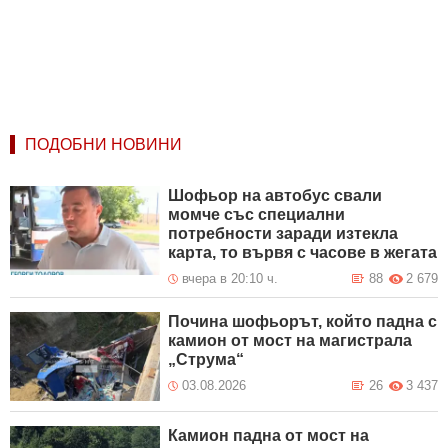
ПОДОБНИ НОВИНИ
Шофьор на автобус свали
момче със специални
потребности заради изтекла
карта, то вървя с часове в жегата
вчера в 20:10 ч.
88
2 679
Почина шофьорът, който падна с
камион от мост на магистрала
„Струма“
03.08.2026
26
3 437
Камион падна от мост на