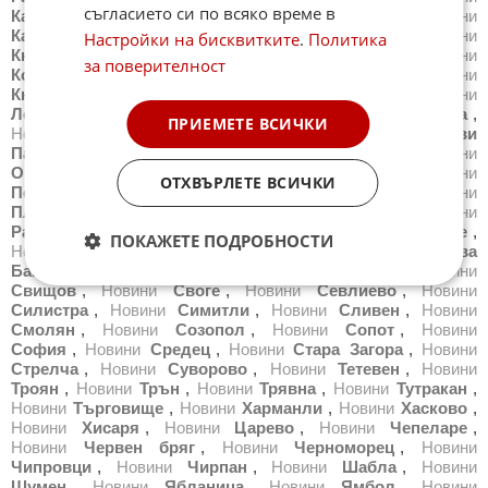
съгласието си по всяко време в
Казанлък
,
Новини
Калофер
,
Новини
Карлово
,
Новини
Карнобат
,
Новини
Каспичан
,
Новини
Китен
,
Новини
Настройки на бисквитките
.
Политика
Кнежа
,
Новини
Козлодуй
,
Новини
Копривщица
,
Новини
за поверителност
Котел
,
Новини
Кресна
,
Новини
Кърджали
,
Новини
Кюстендил
,
Новини
Летница
,
Новини
Ловеч
,
Новини
Лом
,
Новини
Луковит
,
Новини
Мездра
,
Новини
Монтана
,
ПРИЕМЕТЕ ВСИЧКИ
Новини
Несебър
,
Новини
Нова Загора
,
Новини
Нови
Пазар
,
Новини
Обзор
,
Новини
Оборище
,
Новини
Омуртаг
,
Новини
Павликени
,
Новини
Пазарджик
,
Новини
ОТХВЪРЛЕТЕ ВСИЧКИ
Перник
,
Новини
Петрич
,
Новини
Плевен
,
Новини
Пловдив
,
Новини
Поморие
,
Новини
Правец
,
Новини
Радомир
,
Новини
Разград
,
Новини
Разлог
,
Новини
Русе
,
ПОКАЖЕТЕ ПОДРОБНОСТИ
Новини
Самоков
,
Новини
Сандански
,
Новини
Сапарева
Баня
,
Новини
Свети Влас
,
Новини
Свиленград
,
Новини
Свищов
,
Новини
Своге
,
Новини
Севлиево
,
Новини
Силистра
,
Новини
Симитли
,
Новини
Сливен
,
Новини
Смолян
,
Новини
Созопол
,
Новини
Сопот
,
Новини
София
,
Новини
Средец
,
Новини
Стара Загора
,
Новини
Стрелча
,
Новини
Суворово
,
Новини
Тетевен
,
Новини
Троян
,
Новини
Трън
,
Новини
Трявна
,
Новини
Тутракан
,
Новини
Търговище
,
Новини
Харманли
,
Новини
Хасково
,
Новини
Хисаря
,
Новини
Царево
,
Новини
Чепеларе
,
Новини
Червен бряг
,
Новини
Черноморец
,
Новини
Чипровци
,
Новини
Чирпан
,
Новини
Шабла
,
Новини
Шумен
,
Новини
Ябланица
,
Новини
Ямбол
,
Новини