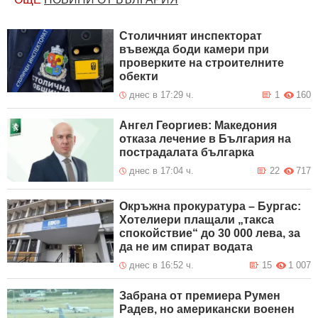
Столичният инспекторат
въвежда боди камери при
проверките на строителните
обекти
днес в 17:29 ч.
1
160
Ангел Георгиев: Македония
отказа лечение в България на
пострадалата българка
днес в 17:04 ч.
22
717
Окръжна прокуратура – Бургас:
Хотелиери плащали „такса
спокойствие“ до 30 000 лева, за
да не им спират водата
днес в 16:52 ч.
15
1 007
Забрана от премиера Румен
Радев, но американски военен