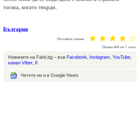
тогава, когато твърди.
България
☆
☆
☆
☆
☆
Поставете оценка:
Оценка
4.4
от
7
гласа.
Новините на Fakti.bg – във
Facebook
,
Instagram
,
YouTube
,
канал Viber
,
X
Четете ни и в Google News