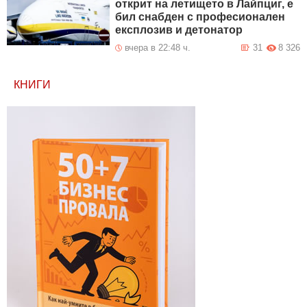
открит на летището в Лайпциг, е
бил снабден с професионален
експлозив и детонатор
вчера в 22:48 ч.
31
8 326
КНИГИ