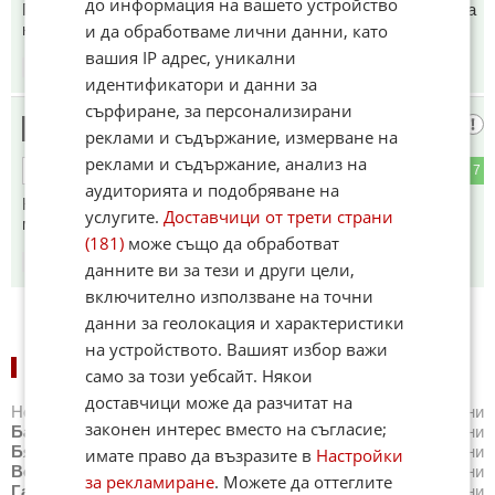
до информация на вашето устройство
По границите текучеството е голямо и все млади и толкова
и да обработваме лични данни, като
неграмотни в работата си:) положението е леш
вашия IP адрес, уникални
09:26
04.09.2023
идентификатори и данни за
сърфиране, за персонализирани
Серсемин
6
реклами и съдържание, измерване на
реклами и съдържание, анализ на
0
7
ОТГОВОР
аудиторията и подобряване на
Как така уж влезнал в края на август, а пък стои вече над
услугите.
Доставчици от трети страни
месец? Да не е вече октомври и да не съм разбрал?
(181)
може също да обработват
10:32
04.09.2023
данните ви за тези и други цели,
включително използване на точни
данни за геолокация и характеристики
на устройството. Вашият избор важи
НОВИНИ ПО ГРАДОВЕ:
само за този уебсайт. Някои
доставчици може да разчитат на
Новини
Айтос
,
Новини
Балчик
,
Новини
Банкя
,
Новини
законен интерес вместо на съгласие;
Банско
,
Новини
Благоевград
,
Новини
Бургас
,
Новини
Бяла
,
Новини
Варна
,
Новини
Велико Търново
,
Новини
имате право да възразите в
Настройки
Велинград
,
Новини
Видин
,
Новини
Враца
,
Новини
за рекламиране
. Можете да оттеглите
Габрово
,
Новини
Добрич
,
Новини
Каварна
,
Новини