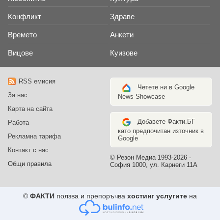
Конфликт
Здраве
Времето
Анкети
Вицове
Куизове
RSS емисия
Четете ни в Google
За нас
News Showcase
Карта на сайта
Добавете Факти.БГ
Работа
като предпочитан източник в
Рекламна тарифа
Google
Контакт с нас
© Резон Медиа 1993-2026 -
Общи правила
София 1000, ул. Карнеги 11А
©
ФАКТИ
ползва и препоръчва
хостинг услугите
на