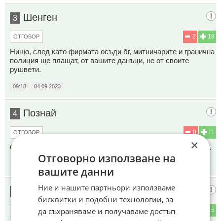
Шенген
3
2
18
ОТГОВОР
Нищо, след като фирмата осъди бг, митничарите и гранична
полиция ще плащат, от вашите данъци, не от своите
рушвети.
09:18
04.09.2023
Познай
4
0
11
ОТГОВОР
×
Сигурно записите ги изтриха вчера... Чакали са подаръче...
Отговорно използване на
09:21
04.09.2023
вашите данни
Ние и нашите партньори използваме
Реалист
5
бисквитки и подобни технологии, за
да съхраняваме и получаваме достъп
0
15
ОТГОВОР