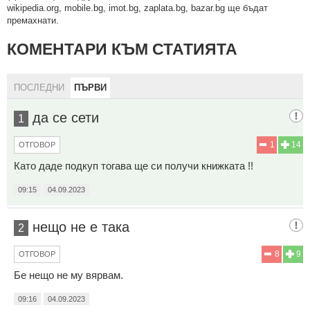
wikipedia.org, mobile.bg, imot.bg, zaplata.bg, bazar.bg ще бъдат
премахнати.
КОМЕНТАРИ КЪМ СТАТИЯТА
ПОСЛЕДНИ
ПЪРВИ
да се сети
1
1
14
ОТГОВОР
Като даде подкуп тогава ще си получи книжката !!
09:15
04.09.2023
нещо не е така
2
8
9
ОТГОВОР
Бе нещо не му вярвам.
09:16
04.09.2023