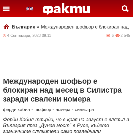
България
»
Международен шофьор е блокиран над м
4 Септември, 2023 09:11
6
2 545
Международен шофьор е
блокиран над месец в Силистра
заради свалени номера
ферди хабил
-
шофьор
-
номера
-
силистра
Ферди Хабил твърди, че в края на август е влязъл в
България през „Дунав мост” в Русе, където
граничните служители само погледнали