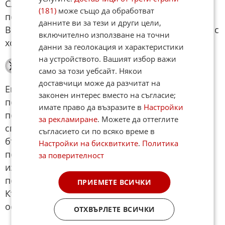
Следобедът ще Ви помогне да се почувствате
(181)
може също да обработват
по-спокойни и уверени в решенията си.
данните ви за тези и други цели,
Вечерта е подходяща за домашен уют и време с
включително използване на точни
хора, на които имате доверие.
данни за геолокация и характеристики
на устройството. Вашият избор важи
Риби
само за този уебсайт. Някои
доставчици може да разчитат на
Емоционалната атмосфера днес ще Ви влияе
законен интерес вместо на съгласие;
по-силно от обикновено. Сутринта може да
имате право да възразите в
Настройки
почувствате колебание между желание за
за рекламиране
. Можете да оттеглите
спокойствие и необходимост да реагирате
съгласието си по всяко време в
бързо на случващото се около Вас. Не
Настройки на бисквитките
.
Политика
позволявайте на чуждите настроения да
за поверителност
изчерпват енергията Ви. Следобедът ще внесе
повече стабилност и усещане за сигурност.
ПРИЕМЕТЕ ВСИЧКИ
Късните часове са подходящи за почивка и
освобождаване от натрупано напрежение.
ОТХВЪРЛЕТЕ ВСИЧКИ