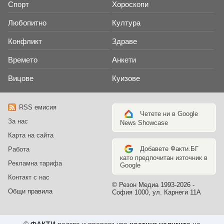
Спорт
Хороскопи
Любопитно
Култура
Конфликт
Здраве
Времето
Анкети
Вицове
Куизове
RSS емисия
Четете ни в Google
За нас
News Showcase
Карта на сайта
Добавете Факти.БГ
Работа
като предпочитан източник в
Рекламна тарифа
Google
Контакт с нас
© Резон Медиа 1993-2026 -
Общи правила
София 1000, ул. Карнеги 11А