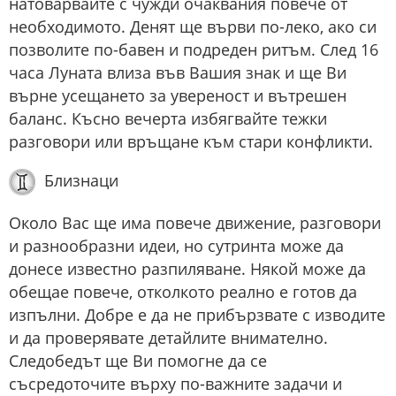
натоварвайте с чужди очаквания повече от
необходимото. Денят ще върви по-леко, ако си
позволите по-бавен и подреден ритъм. След 16
часа Луната влиза във Вашия знак и ще Ви
върне усещането за увереност и вътрешен
баланс. Късно вечерта избягвайте тежки
разговори или връщане към стари конфликти.
Близнаци
Около Вас ще има повече движение, разговори
и разнообразни идеи, но сутринта може да
донесе известно разпиляване. Някой може да
обещае повече, отколкото реално е готов да
изпълни. Добре е да не прибързвате с изводите
и да проверявате детайлите внимателно.
Следобедът ще Ви помогне да се
съсредоточите върху по-важните задачи и