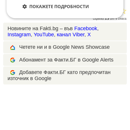
ПОКАЖЕТЕ ПОДРОБНОСТИ
☆
☆
☆
☆
☆
Поставете оценка:
Оценка
3.5
от
6
гласа.
Новините на Fakti.bg – във
Facebook
,
Instagram
,
YouTube
,
канал Viber
,
X
Четете ни и в Google News Showcase
Абонамент за Факти.БГ в Google Alerts
Добавете Факти.БГ като предпочитан
източник в Google