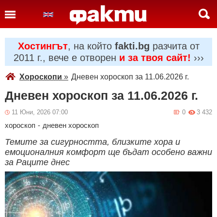
Хостингът
, на който
fakti.bg
разчита от
2011 г., вече е отворен
и за твоя сайт!
›››
Хороскопи
»
Дневен хороскоп за 11.06.2026 г.
Дневен хороскоп за 11.06.2026 г.
11 Юни, 2026 07:00
0
3 432
хороскоп
-
дневен хороскоп
Темите за сигурността, близките хора и
емоционалния комфорт ще бъдат особено важни
за Раците днес