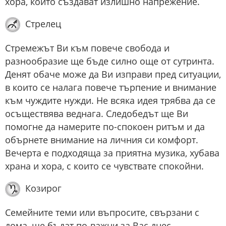
хора, които създават излишно напрежение.
Стрелец
Стремежът Ви към повече свобода и
разнообразие ще бъде силно още от сутринта.
Денят обаче може да Ви изправи пред ситуации,
в които се налага повече търпение и внимание
към чуждите нужди. Не всяка идея трябва да се
осъществява веднага. Следобедът ще Ви
помогне да намерите по-спокоен ритъм и да
обърнете внимание на личния си комфорт.
Вечерта е подходяща за приятна музика, хубава
храна и хора, с които се чувствате спокойни.
Козирог
Семейните теми или въпросите, свързани с
дома, ще бъдат по-важни за Вас днес.