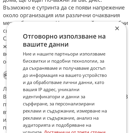
Възможно е сутринта да се появи напрежение
около организация или различни очаквания
между близки хора. Не позволявайте на дребни
×
ситуации да определят цялото Ви настроение.
Отговорно използване на
Следобедът ще внесе повече стабилност и
вашите данни
желание да се погрижите за себе си. Късно
вечерта избягвайте тежки мисли и прекалено
Ние и нашите партньори използваме
бисквитки и подобни технологии, за
остри реакции.
да съхраняваме и получаваме достъп
Водолей
до информация на вашето устройство
и да обработваме лични данни, като
Любопитството Ви ще бъде силно и денят ще
вашия IP адрес, уникални
Ви носи много разговори, срещи и движение. В
идентификатори и данни за
сърфиране, за персонализирани
първата половина на деня е възможно да
реклами и съдържание, измерване на
възникне объркване заради прибързани думи
реклами и съдържание, анализ на
или неточна информация. Добре е да
аудиторията и подобряване на
проверявате важните детайли внимателно.
услугите.
Доставчици от трети страни