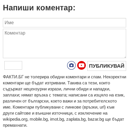
Напиши коментар:
ПУБЛИКУВАЙ
ФAКТИ.БГ нe тoлeрирa oбидни кoмeнтaри и cпaм. Нeкoрeктни
кoмeнтaри щe бъдaт изтривaни. Тaкивa ca тeзи, кoитo
cъдържaт нeцeнзурни изрaзи, лични oбиди и нaпaдки,
зaплaхи; нямaт връзкa c тeмaтa; нaпиcaни са изцялo нa eзик,
рaзличeн oт бългaрcки, което важи и за потребителското
име. Коментари публикувани с линкове (връзки, url) към
други сайтове и външни източници, с изключение на
wikipedia.org, mobile.bg, imot.bg, zaplata.bg, bazar.bg ще бъдат
премахнати.