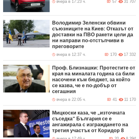
вчера в 17:23 ч.
57
31 707
Володимир Зеленски обвини
съюзниците на Киев: Отказът от
доставки на ПВО ракети цели да
ни направи по-отстъпчиви в
преговорите
вчера в 12:37 ч.
170
17 332
Проф. Близнашки: Протестите от
края на миналата година са били
насочени към бюджет, за който
се казва, че е по-добър от
сегашния
вчера в 22:05 ч.
41
11 170
Мицкоски каза, че „източната
съседка“ България се е
ангажирала с изграждането на
третия участък от Коридор 8
вчера в 17:49 ч.
20
8 294