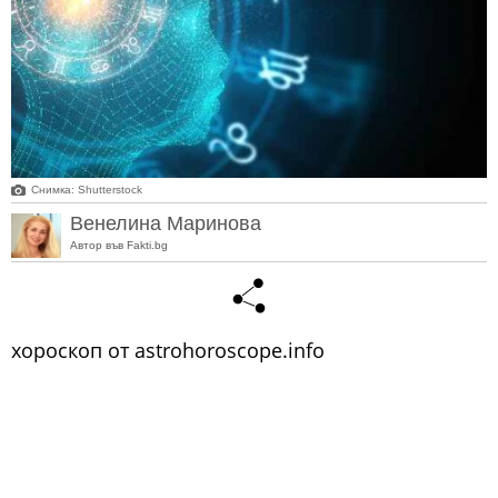
Снимка: Shutterstock
Венелина Маринова
Автор във Fakti.bg
хороскоп от astrohoroscope.info