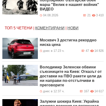
популярният български боен
марш "Велик е нашият войник"
ВИДЕО
04.08.2026
21
3 410
ТОП 5
ЧЕТЕНИ
|
КОМЕНТИРАНИ
|
НОВИ
Москвич 3 достигна рекордно
ниска цена
днес в 17:23 ч.
47
14 826
Володимир Зеленски обвини
съюзниците на Киев: Отказът от
доставки на ПВО ракети цели да
ни направи по-отстъпчиви в
преговорите
днес в 12:37 ч.
167
14 617
Залужни шокира Киев: Украйна
изчерпа военния си потенциал