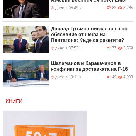
днес в 05:49 ч.
82
8 785
Доналд Тръмп поискал спешно
обяснение от шефа на
Пентагона: Къде са ракетите?
днес в 07:52 ч.
77
5 569
Шаламанов и Каракачанов в
конфликт за доставката на F-16
днес в 10:11 ч.
49
4 993
КНИГИ