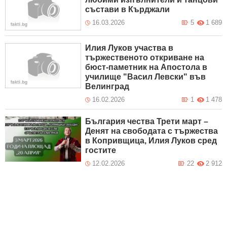
състави в Кърджали
16.03.2026
5
1 689
Илия Луков участва в
тържественото откриване на
бюст-паметник на Апостола в
училище "Васил Левски" във
Велинград
16.02.2026
1
1 478
България чества Трети март –
Денят на свободата с тържества
в Копривщица, Илия Луков сред
гостите
12.02.2026
22
2 912