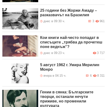
25 години без Жоржи Амаду –
разказвачът на Бразилия
днес в 09:30 ч.
3
961
Кои книги най-често попадат в
списъците „трябва да прочетеш
поне веднъж“?
днес в 09:23 ч.
3 717
5 август 1962 г. Умира Мерилин
Монро
вчера в 04:15 ч.
6
8 311
Гении в сянка: Българските
творци, останали нечути
приживе, но променили
културата