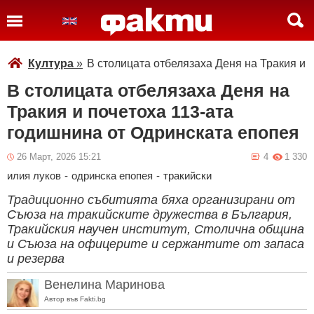
Култура
»
В столицата отбелязаха Деня на Тракия и 
В столицата отбелязаха Деня на
Тракия и почетоха 113-ата
годишнина от Одринската епопея
26 Март, 2026 15:21
4
1 330
илия луков
-
одринска епопея
-
тракийски
Традиционно събитията бяха организирани от
Съюза на тракийските дружества в България,
Тракийския научен институт, Столична община
и Съюза на офицерите и сержантите от запаса
и резерва
Венелина Маринова
Автор във Fakti.bg