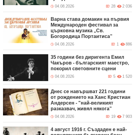
04.08.2026
28
2 036
Варна става домакин на първия
Международен фестивал за
църковна музика „Св.
Богородица Портаитиса”
04.08.2026
1
886
35 години без диригента Емил
Чакъров - българският маестро,
покорил световните сцени
04.08.2026
5
1 520
Днес се навършват 221 години
от рождението на Ханс Кристиан
Андерсен - "най-великият
разказвач, живял някога”
04.08.2026
19
7 903
4 август 1916 г. Създаден е най-