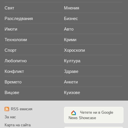
Свят
Мнения
Разследвания
Бизнес
Имоти
Авто
Технологии
Крими
Спорт
Хороскопи
Любопитно
Култура
Конфликт
Здраве
Времето
Анкети
Вицове
Куизове
RSS емисия
Четете ни в Google
За нас
News Showcase
Карта на сайта