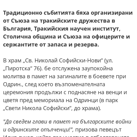
Традиционно събитията бяха организирани
от Съюза на тракийските дружества в
България, Тракийския научен институт,
Столична община и Съюза на офицерите и
сержантите от запаса и резерва.
В храм „Св. Николай Софийски-Нови“ (ул.
„Пиротска“ 76). бе отслужена заупокойна
молитва в памет на загиналите в боевете при
Одрин., след което възпоменателната
церемония продължи с поднасяне на венци и
цветя пред мемориала на Одринци (в парк
„Свети Никола Софийски“, до храма).
"Да сведем глави в памет на българските войни
и одринските опълченци!",
призова певецът