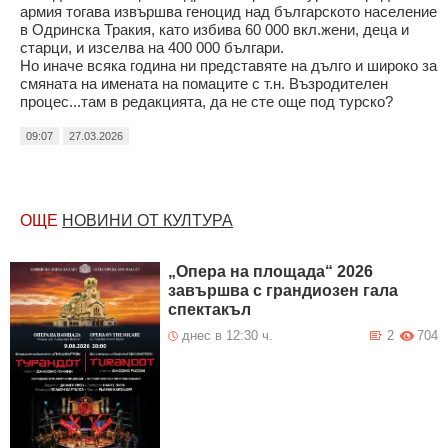
армия тогава извършва геноцид над българското население
в Одринска Тракия, като избива 60 000 вкл.жени, деца и
старци, и изселва на 400 000 българи.
Но иначе всяка година ни представяте на дълго и широко за
смяната на имената на помаците с т.н. Възродителен
процес...там в редакцията, да не сте още под турско?
09:07
27.03.2026
ОЩЕ
НОВИНИ ОТ КУЛТУРА
„Опера на площада“ 2026
завършва с грандиозен гала
спектакъл
днес в 12:30 ч.
2
704