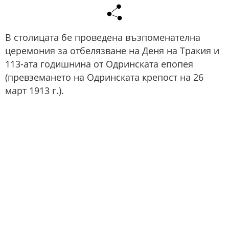
В столицата бе проведена възпоменателна
церемония за отбелязване на Деня на Тракия и
113-ата годишнина от Одринската епопея
(превземането на Одринската крепост на 26
март 1913 г.).