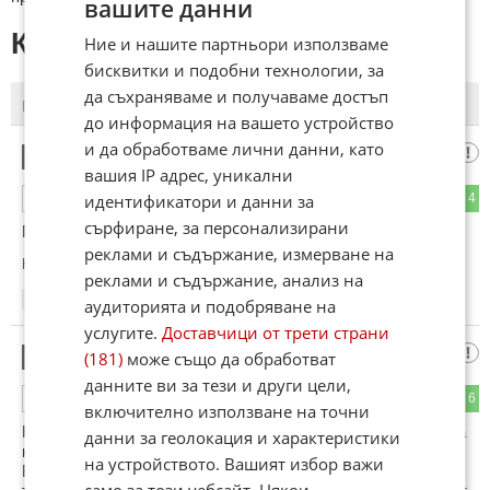
вашите данни
КОМЕНТАРИ КЪМ СТАТИЯТА
Ние и нашите партньори използваме
бисквитки и подобни технологии, за
да съхраняваме и получаваме достъп
ПОСЛЕДНИ
ПЪРВИ
до информация на вашето устройство
и да обработваме лични данни, като
честен ционист
1
вашия IP адрес, уникални
4
4
идентификатори и данни за
ОТГОВОР
сърфиране, за персонализирани
Плочките са от времената преди траките.
реклами и съдържание, измерване на
Коментиран от
#3
реклами и съдържание, анализ на
15:23
26.03.2026
аудиторията и подобряване на
услугите.
Доставчици от трети страни
Сатана Z
2
(181)
може също да обработват
данните ви за тези и други цели,
3
6
ОТГОВОР
включително използване на точни
Нарича се Македоно-Одринското опълчение 1912-1913 г. а
данни за геолокация и характеристики
не неутралното и полит коректно Одринско опълчение.
на устройството. Вашият избор важи
Бадева са се били и умирали за Одрин ,който си е Турски