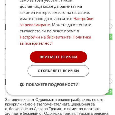
само за този уебсайт. Някои
та хиляди българе посещават месния пазар за да си купят
храна и битови стоки.
доставчици може да разчитат на
законен интерес вместо на съгласие;
15:32
26.03.2026
имате право да възразите в
Настройки
за рекламиране
. Можете да оттеглите
между другото
3
съгласието си по всяко време в
Настройки на бисквитките
.
Политика
1
0
ОТГОВОР
за поверителност
До коментар
#1
от "честен ционист":
Траките са учили египтяните как да строят пирамидите, а
ПРИЕМЕТЕ ВСИЧКИ
тогава вие още не сте съществували!
20:12
26.03.2026
ОТХВЪРЛЕТЕ ВСИЧКИ
Якото турско "съжителство"
4
ПОКАЖЕТЕ ПОДРОБНОСТИ
1
5
ОТГОВОР
За годишнина от Одринската епопея разбрахме, но сте
прикрили какво е възпоменателната церемония за
отбелязване на Деня на Тракия - в памет на жертвите
хилядите бежанци от Одринска Тракия. Турската редовна