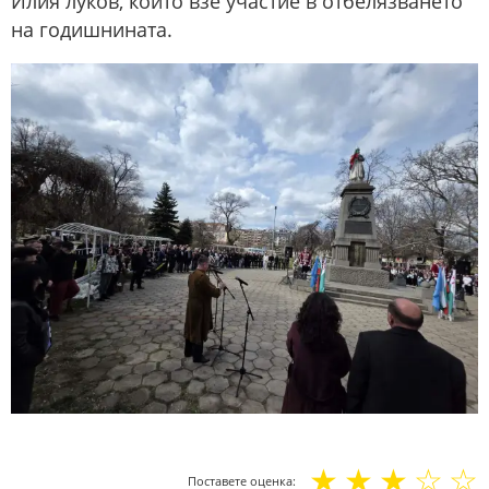
Илия луков, който взе участие в отбелязването
на годишнината.
☆
☆
☆
☆
☆
Поставете оценка: